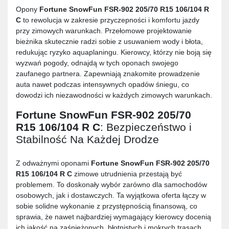
Opony
Fortune SnowFun FSR-902 205/70 R15 106/104 R
C
to rewolucja w zakresie przyczepności i komfortu jazdy
przy zimowych warunkach. Przełomowe projektowanie
bieżnika skutecznie radzi sobie z usuwaniem wody i błota,
redukując ryzyko aquaplaningu. Kierowcy, którzy nie boją się
wyzwań pogody, odnajdą w tych oponach swojego
zaufanego partnera. Zapewniają znakomite prowadzenie
auta nawet podczas intensywnych opadów śniegu, co
dowodzi ich niezawodności w każdych zimowych warunkach.
Fortune SnowFun FSR-902 205/70
R15 106/104 R C
: Bezpieczeństwo i
Stabilność Na Każdej Drodze
Z odważnymi oponami
Fortune SnowFun FSR-902 205/70
R15 106/104 R C
zimowe utrudnienia przestają być
problemem. To doskonały wybór zarówno dla samochodów
osobowych, jak i dostawczych. Ta wyjątkowa oferta łączy w
sobie solidne wykonanie z przystępnością finansową, co
sprawia, że nawet najbardziej wymagający kierowcy docenią
ich jakość na zaśnieżonych, błotnistych i mokrych trasach.