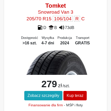
Tomket
Snowroad Van 3
205/70 R15
106/104
R
C
D
B
73dB
Dostępność
Wysyłka
Produkcja
Transport
>16 szt.
4-7 dni
2024
GRATIS
279
zł
/szt.
Zobacz szczegóły
Kup teraz
Finansowanie dla firm
- MŚP i floty