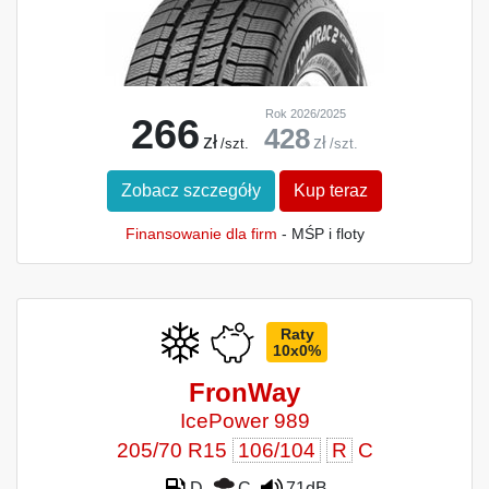
Rok 2026/2025
266
428
zł
zł
/szt.
/szt.
Zobacz szczegóły
Kup teraz
Finansowanie dla firm
- MŚP i floty
Raty
10x0%
FronWay
IcePower 989
205/70 R15
106/104
R
C
D
C
71dB