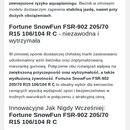
zmniejszone ryzyko aquaplaningu
. Bieżnik w zimowym
modelu dostawczym zapewnia
stabilną jazdę, nawet przy
dużych obciążeniach
.
Fortune SnowFun FSR-902 205/70
R15 106/104 R C
- niezawodna i
wytrzymała
W zimowej oponie dostawczej chińskiej marki zastosowano
udoskonalony wzór bieżnika oraz zoptymalizowaną
mieszankę gumową. Połączenie obu rozwiązań wpływa na
zwiększoną przyczepność oraz wytrzymałość, a także
wydłużoną żywotność
.
Fortune SnowFun FSR-902
205/70 R15 106/104 R C
to idealny wybór dla kierowców
ceniących wysoką wydajność opon i bezpieczeństwo w
trudnych warunkach w połączeniu z atrakcyjną ceną.
Innowacyjne Jak Nigdy Wcześniej:
Fortune SnowFun FSR-902 205/70
R15 106/104 R C