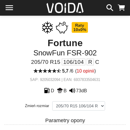
Raty
10x0%
Fortune
SnowFun FSR-902
205/70 R15
106/104
R
C
5,7
/6
(
10 opinii
)
SAP: 9205032094 | EAN: 6937833504631
D
B
73dB
Zmień rozmiar
Parametry opony