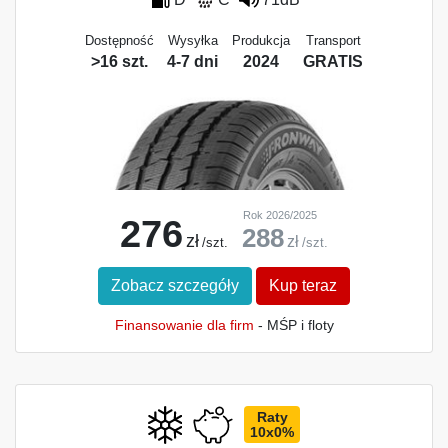
Dostępność
Wysyłka
Produkcja
Transport
>16 szt.
4-7 dni
2024
GRATIS
Rok 2026/2025
276
288
zł
zł
/szt.
/szt.
Zobacz szczegóły
Kup teraz
Finansowanie dla firm
- MŚP i floty
Raty
10x0%