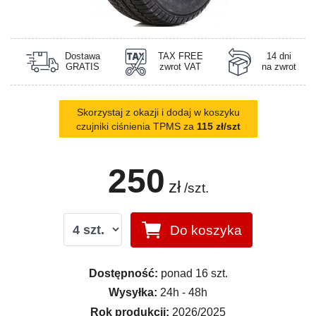
Dostawa
TAX FREE
14 dni
GRATIS
zwrot VAT
na zwrot
Skorzystaj z okazji i dodaj w koszyku
czujniki ciśnienia TPMS za
115 zł/szt
250
zł
/szt.
Do koszyka
Dostępność:
ponad 16 szt.
Wysyłka:
24h - 48h
Rok produkcji:
2026/2025