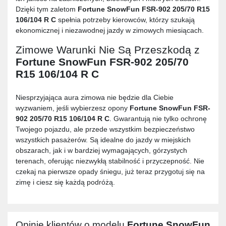
Dzięki tym zaletom
Fortune SnowFun FSR-902 205/70 R15
106/104 R C
spełnia potrzeby kierowców, którzy szukają
ekonomicznej i niezawodnej jazdy w zimowych miesiącach.
Zimowe Warunki Nie Są Przeszkodą z
Fortune SnowFun FSR-902 205/70
R15 106/104 R C
Niesprzyjająca aura zimowa nie będzie dla Ciebie
wyzwaniem, jeśli wybierzesz opony
Fortune SnowFun FSR-
902 205/70 R15 106/104 R C
. Gwarantują nie tylko ochronę
Twojego pojazdu, ale przede wszystkim bezpieczeństwo
wszystkich pasażerów. Są idealne do jazdy w miejskich
obszarach, jak i w bardziej wymagających, górzystych
terenach, oferując niezwykłą stabilność i przyczepność. Nie
czekaj na pierwsze opady śniegu, już teraz przygotuj się na
zimę i ciesz się każdą podróżą.
Opinie klientów o modelu
Fortune SnowFun