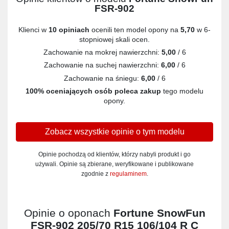
FSR-902
Klienci w
10 opiniach
ocenili ten model opony na
5,70
w 6-
stopniowej skali ocen.
Zachowanie na mokrej nawierzchni:
5,00
/ 6
Zachowanie na suchej nawierzchni:
6,00
/ 6
Zachowanie na śniegu:
6,00
/ 6
100% oceniających osób poleca zakup
tego modelu
opony.
Zobacz wszystkie opinie o tym modelu
Opinie pochodzą od klientów, którzy nabyli produkt i go
używali. Opinie są zbierane, weryfikowane i publikowane
zgodnie z
regulaminem
.
Opinie o oponach
Fortune SnowFun
FSR-902 205/70 R15 106/104 R C