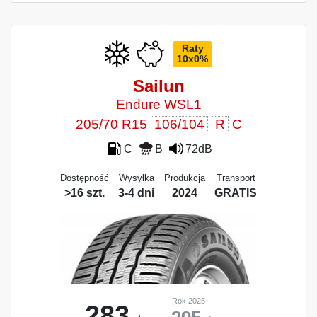
Raty
10x0%
Sailun
Endure WSL1
205/70 R15
106/104
R
C
C
B
72dB
Dostępność
Wysyłka
Produkcja
Transport
>16 szt.
3-4 dni
2024
GRATIS
Rok 2025
283