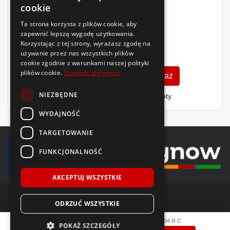
cookie
Ta strona korzysta z plików cookie, aby
zapewnić lepszą wygodę użytkowania.
Korzystając z tej strony, wyrażasz zgodę na
285
używanie przez nas wszystkich plików
zł
/szt.
cookie zgodnie z warunkami naszej polityki
plików cookie.
Dowiedz się więcej
Zobacz szczegóły
Kup teraz
NIEZBĘDNE
Finansowanie dla firm
- MŚP i floty
WYDAJNOŚĆ
TARGETOWANIE
FUNKCJONALNOŚĆ
AKCEPTUJ WSZYSTKIE
ODRZUĆ WSZYSTKIE
© 2018-2026 Voida.pl. Wszelkie prawa zastrzeżone.
Fortune
SnowFun FSR-902
205/70 R15
106/104
R
C
POKAŻ SZCZEGÓŁY