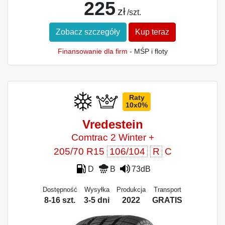
225
zł
/szt.
Zobacz szczegóły
Kup teraz
Finansowanie dla firm
- MŚP i floty
Raty
10x0%
Vredestein
Comtrac 2 Winter +
205/70 R15
106/104
R
C
D
B
73dB
Dostępność
Wysyłka
Produkcja
Transport
8-16 szt.
3-5 dni
2022
GRATIS