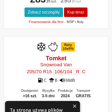
295
zł
zł
/szt.
/szt.
Zobacz szczegóły
Kup teraz
Finansowanie dla firm
- MŚP i floty
Raty
10x0%
Tomket
Snowroad Van
205/70 R15
106/104
R
C
C
B
68dB
Dostępność
Wysyłka
Produkcja
Transport
>16 szt.
3-5 dni
2024
GRATIS
×
Ta strona używa plików