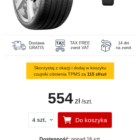
Dostawa
TAX FREE
14 dni
GRATIS
zwrot VAT
na zwrot
Skorzystaj z okazji i dodaj w koszyku
czujniki ciśnienia TPMS za
115 zł/szt
554
zł
/szt.
Do koszyka
Dostępność:
ponad 16 szt.