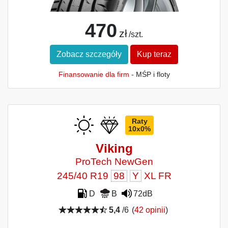
470
zł
/szt.
Zobacz szczegóły
Kup teraz
Finansowanie dla firm
- MŚP i floty
Raty
10x0%
Viking
ProTech NewGen
245/40 R19
98
Y
XL FR
D
B
72dB
5,4
/6
(
42 opinii
)