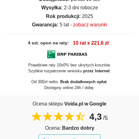
Wysyłka:
2-3 dni robocze
Rok produkcji:
2025
Gwarancja:
5 lat -
zobacz warunki
4 szt. opon na raty:
10 rat x 221,6 zł
Prawdziwe raty 10x0% bez ukrytych kosztów.
Szybkie rozpatrzenie wniosku
przez Internet
.
Od 300zł netto.
Brak dodatkowych opłat
.
Dostępny online 24h / dobę.
Ocena sklepu
Voida.pl w Google
4,3
/5
Ocena:
Bardzo dobry