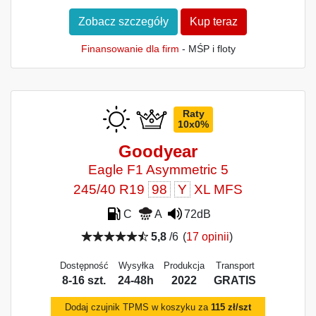
Zobacz szczegóły
Kup teraz
Finansowanie dla firm
- MŚP i floty
Raty
10x0%
Goodyear
Eagle F1 Asymmetric 5
245/40 R19
98
Y
XL MFS
C
A
72dB
5,8
/6
(
17 opinii
)
Dostępność
Wysyłka
Produkcja
Transport
8-16 szt.
24-48h
2022
GRATIS
Dodaj czujnik TPMS w koszyku za
115 zł/szt