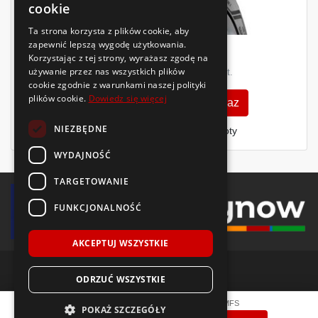
cookie
Ta strona korzysta z plików cookie, aby
zapewnić lepszą wygodę użytkowania.
Rok 2026/2025
686
Korzystając z tej strony, wyrażasz zgodę na
779
zł
używanie przez nas wszystkich plików
zł
/szt.
/szt.
cookie zgodnie z warunkami naszej polityki
plików cookie.
Dowiedz się więcej
Zobacz szczegóły
Kup teraz
NIEZBĘDNE
Finansowanie dla firm
- MŚP i floty
WYDAJNOŚĆ
TARGETOWANIE
FUNKCJONALNOŚĆ
AKCEPTUJ WSZYSTKIE
ODRZUĆ WSZYSTKIE
© 2018-2026 Voida.pl. Wszelkie prawa zastrzeżone.
Fulda
SportControl 2
245/40 R19
98
Y
XL MFS
POKAŻ SZCZEGÓŁY