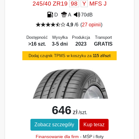
245/40 ZR19
98
Y
MFS J
D
A
70dB
4,9
/6
(
27 opinii
)
Dostępność
Wysyłka
Produkcja
Transport
>16 szt.
3-5 dni
2023
GRATIS
Dodaj czujnik TPMS w koszyku za
115 zł/szt
646
zł
/szt.
Zobacz szczegóły
Kup teraz
Finansowanie dla firm
- MŚP i floty