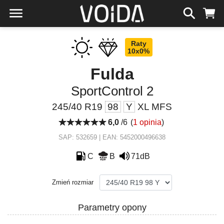
Raty
10x0%
Fulda
SportControl 2
245/40 R19
98
Y
XL MFS
6,0
/6
(
1 opinia
)
SAP: 532659 | EAN: 5452000496638
C
B
71dB
Zmień rozmiar
Parametry opony