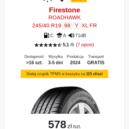
Firestone
ROADHAWK
245/40 R19
98
Y
XL FR
C
A
71dB
5,1
/6
(
7 opinii
)
Dostępność
Wysyłka
Produkcja
Transport
>16 szt.
3-5 dni
2024
GRATIS
Dodaj czujnik TPMS w koszyku za
115 zł/szt
578
zł
/szt.