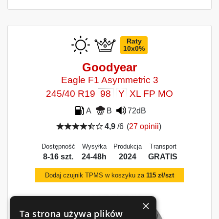
Raty
10x0%
Goodyear
Eagle F1 Asymmetric 3
245/40 R19
98
Y
XL FP MO
A
B
72dB
4,9
/6
(
27 opinii
)
Dostępność
Wysyłka
Produkcja
Transport
8-16 szt.
24-48h
2024
GRATIS
Dodaj czujnik TPMS w koszyku za
115 zł/szt
×
Ta strona używa plików