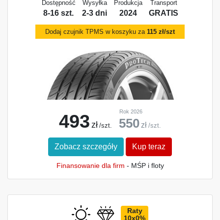
Dostępność
Wysyłka
Produkcja
Transport
8-16 szt.
2-3 dni
2024
GRATIS
Dodaj czujnik TPMS w koszyku za
115 zł/szt
Rok 2026
493
550
zł
zł
/szt.
/szt.
Zobacz szczegóły
Kup teraz
Finansowanie dla firm
- MŚP i floty
Raty
10x0%