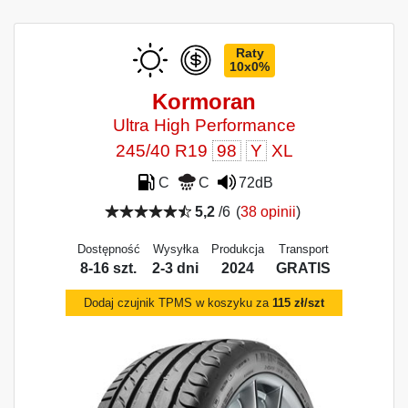
Raty
10x0%
Kormoran
Ultra High Performance
245/40 R19
98
Y
XL
C
C
72dB
5,2
/6
(
38 opinii
)
Dostępność
Wysyłka
Produkcja
Transport
8-16 szt.
2-3 dni
2024
GRATIS
Dodaj czujnik TPMS w koszyku za
115 zł/szt