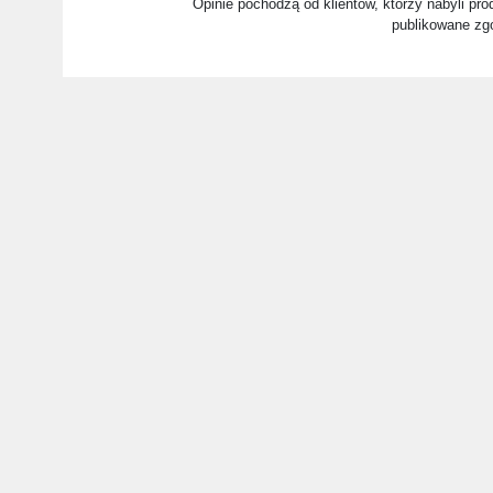
Opinie pochodzą od klientów, którzy nabyli prod
publikowane zg