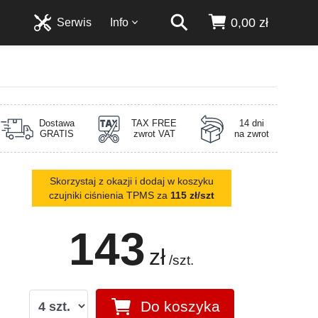
0,00 zł
Serwis
Info
Dostawa
TAX FREE
14 dni
GRATIS
zwrot VAT
na zwrot
Skorzystaj z okazji i dodaj w koszyku
czujniki ciśnienia TPMS za
115 zł/szt
143
zł
/szt.
Do koszyka