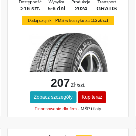
Dostępność
Wysyłka
Produkcja
Transport
>16 szt.
5-6 dni
2024
GRATIS
Dodaj czujnik TPMS w koszyku za
115 zł/szt
207
zł
/szt.
Zobacz szczegóły
Kup teraz
Finansowanie dla firm
- MŚP i floty