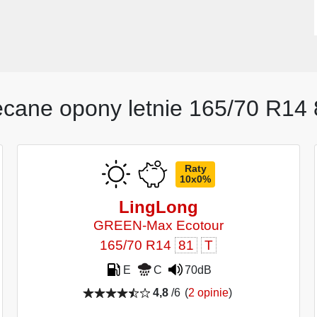
ecane opony letnie 165/70 R14 
Raty
10x0%
LingLong
GREEN-Max Ecotour
165/70 R14
81
T
E
C
70dB
4,8
/6
(
2 opinie
)