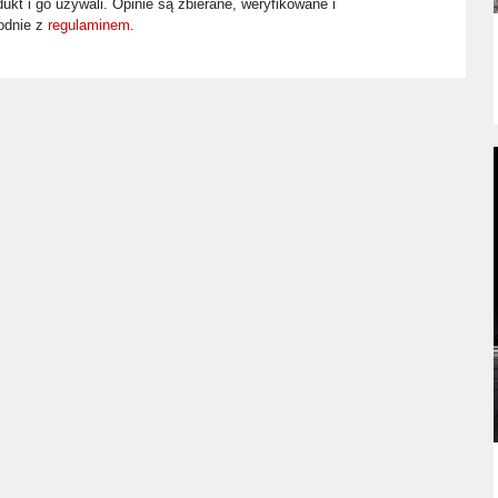
ukt i go używali. Opinie są zbierane, weryfikowane i
odnie z
regulaminem
.