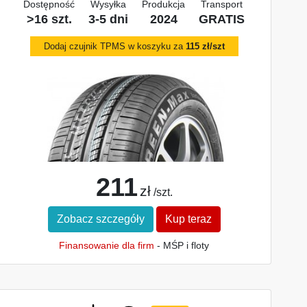
Dostępność
Wysyłka
Produkcja
Transport
>16 szt.
3-5 dni
2024
GRATIS
Dodaj czujnik TPMS w koszyku za
115 zł/szt
211
zł
/szt.
Zobacz szczegóły
Kup teraz
Finansowanie dla firm
- MŚP i floty