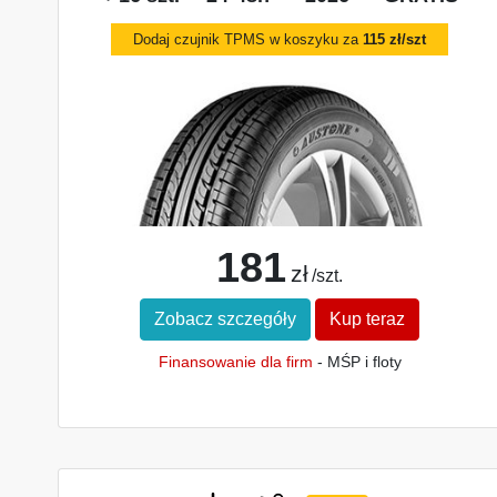
Dodaj czujnik TPMS w koszyku za
115 zł/szt
181
zł
/szt.
Zobacz szczegóły
Kup teraz
Finansowanie dla firm
- MŚP i floty