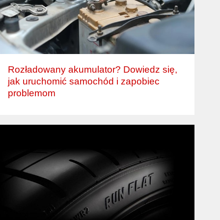
Rozładowany akumulator? Dowiedz się,
jak uruchomić samochód i zapobiec
problemom