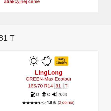
atrakcyjnej cenie
81 T
Raty
10x0%
LingLong
GREEN-Max Ecotour
165/70 R14
81
T
D
C
70dB
4,8
/6
(
2 opinie
)