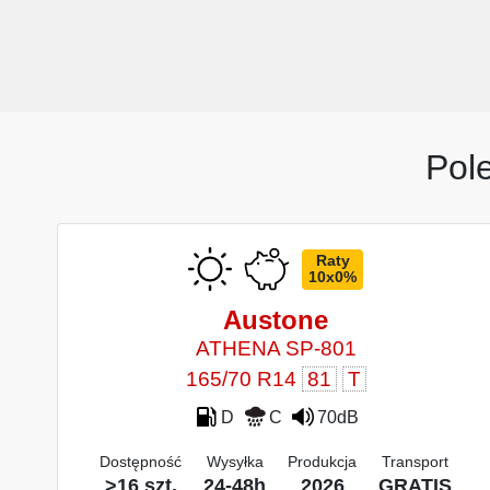
Pol
Raty
10x0%
Austone
ATHENA SP-801
165/70 R14
81
T
D
C
70dB
Dostępność
Wysyłka
Produkcja
Transport
>16 szt.
24-48h
2026
GRATIS