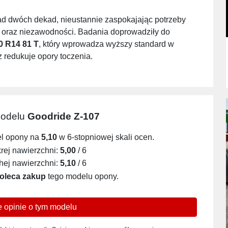
ad dwóch dekad, nieustannie zaspokajając potrzeby
i oraz niezawodności. Badania doprowadziły do
0 R14 81 T
, który wprowadza wyższy standard w
 redukuje opory toczenia.
modelu
Goodride Z-107
el opony na
5,10
w 6-stopniowej skali ocen.
ej nawierzchni:
5,00
/ 6
ej nawierzchni:
5,10
/ 6
oleca zakup
tego modelu opony.
 opinie o tym modelu