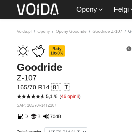
Opony
Felgi
Voida.pl
Opony
Opony Goodride
Goodride Z-107
G
Raty
10x0%
Goodride
Z-107
165/70 R14
81
T
5,1
/6
(
46 opinii
)
SAP: 165/70R14TZ107
D
B
70dB
Zmień rozmiar