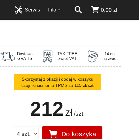
0,00 zł
Serwis
Info
Dostawa
TAX FREE
14 dni
GRATIS
zwrot VAT
na zwrot
Skorzystaj z okazji i dodaj w koszyku
czujniki ciśnienia TPMS za
115 zł/szt
212
zł
/szt.
Do koszyka