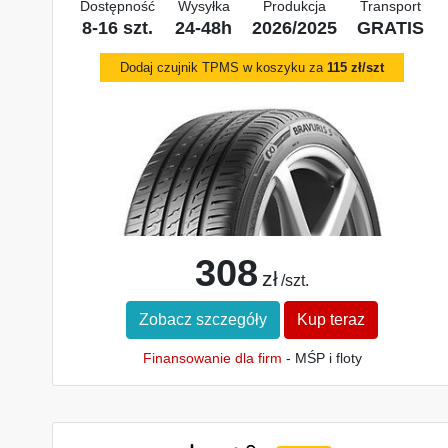
Dostępność
Wysyłka
Produkcja
Transport
8-16 szt.
24-48h
2026/2025
GRATIS
Dodaj czujnik TPMS w koszyku za
115 zł/szt
308
zł
/szt.
Zobacz szczegóły
Kup teraz
Finansowanie dla firm
- MŚP i floty