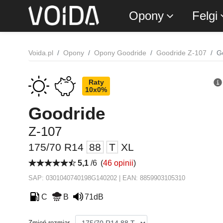
Opony
Felgi
Voida.pl
Opony
Opony Goodride
Goodride Z-107
G
Raty
10x0%
Goodride
Z-107
175/70 R14
88
T
XL
5,1
/6
(
46 opinii
)
SAP: 0301040740198G140202 | EAN: 8859903105310
C
B
71dB
Zmień rozmiar