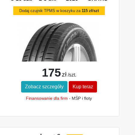
Dodaj czujnik TPMS w koszyku za
115 zł/szt
175
zł
/szt.
Zobacz szczegóły
Kup teraz
Finansowanie dla firm
- MŚP i floty