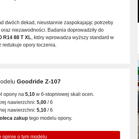
ad dwóch dekad, nieustannie zaspokajając potrzeby
i oraz niezawodności. Badania doprowadziły do
0 R14 88 T XL
, który wprowadza wyższy standard w
 redukuje opory toczenia.
modelu
Goodride Z-107
el opony na
5,10
w 6-stopniowej skali ocen.
ej nawierzchni:
5,00
/ 6
ej nawierzchni:
5,10
/ 6
oleca zakup
tego modelu opony.
 opinie o tym modelu