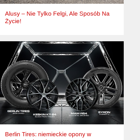
Alusy – Nie Tylko Felgi, Ale Sposób Na
Życie!
Berlin Tires: niemieckie opony w