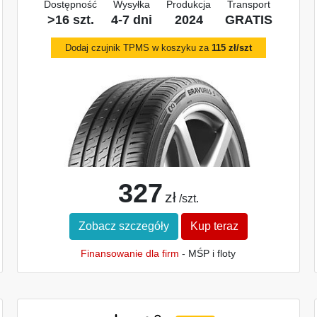
Dostępność
Wysyłka
Produkcja
Transport
>16 szt.
4-7 dni
2024
GRATIS
Dodaj czujnik TPMS w koszyku za
115 zł/szt
327
zł
/szt.
Zobacz szczegóły
Kup teraz
Finansowanie dla firm
- MŚP i floty