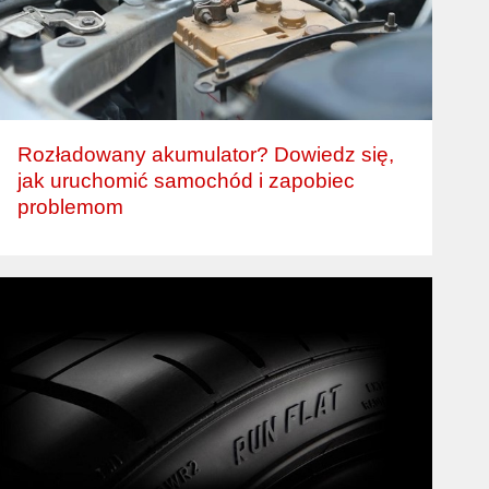
Rozładowany akumulator? Dowiedz się,
jak uruchomić samochód i zapobiec
problemom