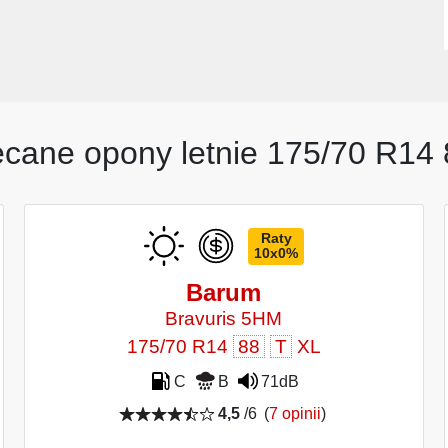
ecane opony letnie 175/70 R14 
Raty
10x0%
Barum
Bravuris 5HM
175/70 R14
88
T
XL
C
B
71dB
4,5
/6
(
7 opinii
)