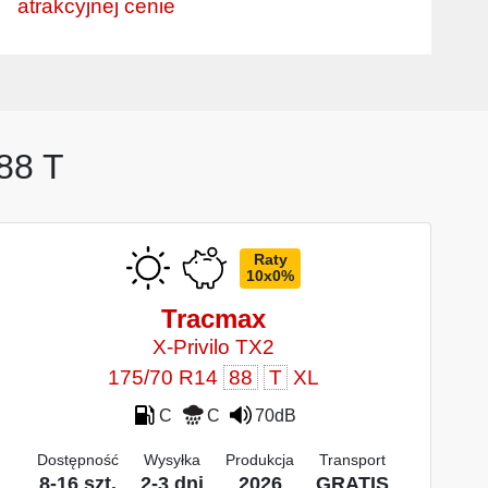
atrakcyjnej cenie
88 T
Raty
10x0%
Tracmax
X-Privilo TX2
175/70 R14
88
T
XL
C
C
70dB
Dostępność
Wysyłka
Produkcja
Transport
8-16 szt.
2-3 dni
2026
GRATIS