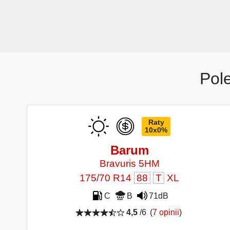
Pol
Raty
10x0%
Barum
Bravuris 5HM
175/70 R14
88
T
XL
C
B
71dB
4,5
/6
(
7 opinii
)