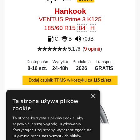
Hankook
VENTUS Prime 3 K125
185/60 R15
84
H
C
B
70dB
5,1
/6
(
9 opinii
)
Dostępność
Wysyłka
Produkcja
Transport
8-16 szt.
24-48h
2026
GRATIS
Dodaj czujnik TPMS w koszyku za
115 zł/szt
×
Ta strona używa plików
cookie
Ta strona korzysta z plików cookie, aby
zapewnić lepszą wygodę użytkowania.
Korzystając z tej strony, wyrażasz zgodę na
322
używanie przez nas wszystkich plików
zł
/szt.