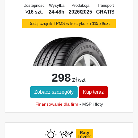
Dostępność
Wysyłka
Produkcja
Transport
>16 szt.
24-48h
2026/2025
GRATIS
Dodaj czujnik TPMS w koszyku za
115 zł/szt
298
zł
/szt.
Zobacz szczegóły
Kup teraz
Finansowanie dla firm
- MŚP i floty
Raty
10x0%