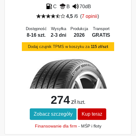
C
B
70dB
4,5
/6
(
7 opinii
)
Dostępność
Wysyłka
Produkcja
Transport
8-16 szt.
2-3 dni
2026
GRATIS
Dodaj czujnik TPMS w koszyku za
115 zł/szt
274
zł
/szt.
Zobacz szczegóły
Kup teraz
Finansowanie dla firm
- MŚP i floty