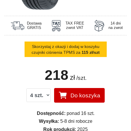
Dostawa
TAX FREE
14 dni
GRATIS
zwrot VAT
na zwrot
Skorzystaj z okazji i dodaj w koszyku
czujniki ciśnienia TPMS za
115 zł/szt
218
zł
/szt.
Do koszyka
Dostępność:
ponad 16 szt.
Wysyłka:
5-8 dni robocze
Rok produkcji:
2025