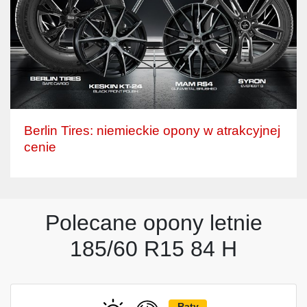
Berlin Tires: niemieckie opony w atrakcyjnej
cenie
Polecane opony letnie
185/60 R15 84 H
Raty