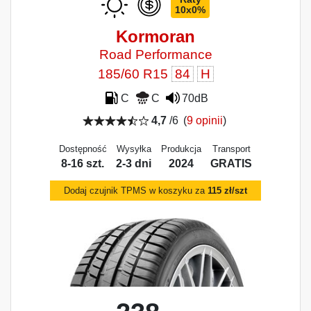
10x0%
Kormoran
Road Performance
185/60 R15
84
H
C
C
70dB
4,7
/6
(
9 opinii
)
Dostępność
Wysyłka
Produkcja
Transport
8-16 szt.
2-3 dni
2024
GRATIS
Dodaj czujnik TPMS w koszyku za
115 zł/szt