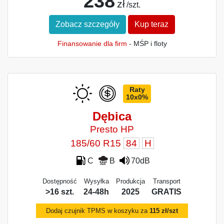
238
zł
/szt.
Zobacz szczegóły
Kup teraz
Finansowanie dla firm
- MŚP i floty
Raty
10x0%
Dębica
Presto HP
185/60 R15
84
H
C
B
70dB
Dostępność
Wysyłka
Produkcja
Transport
>16 szt.
24-48h
2025
GRATIS
Dodaj czujnik TPMS w koszyku za
115 zł/szt