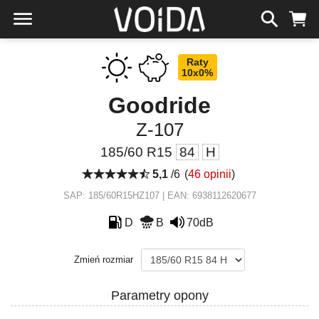
Raty
10x0%
Goodride
Z-107
185/60 R15
84
H
5,1
/6
(
46 opinii
)
SAP: 185/60R15HZ107 | EAN: 6938112620677
D
B
70dB
Zmień rozmiar
Parametry opony