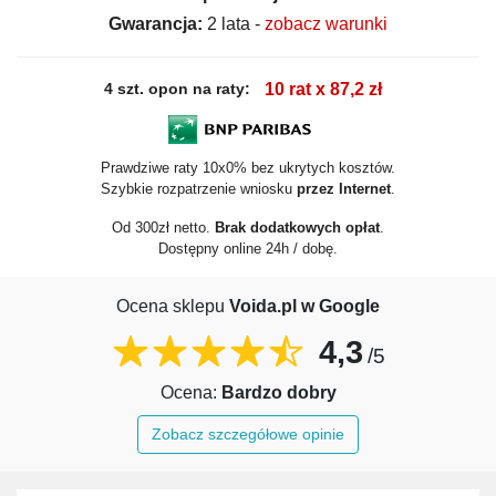
Gwarancja:
2 lata -
zobacz warunki
4 szt. opon na raty:
10 rat x 87,2 zł
Prawdziwe raty 10x0% bez ukrytych kosztów.
Szybkie rozpatrzenie wniosku
przez Internet
.
Od 300zł netto.
Brak dodatkowych opłat
.
Dostępny online 24h / dobę.
Ocena sklepu
Voida.pl w Google
4,3
/5
Ocena:
Bardzo dobry
Zobacz szczegółowe opinie