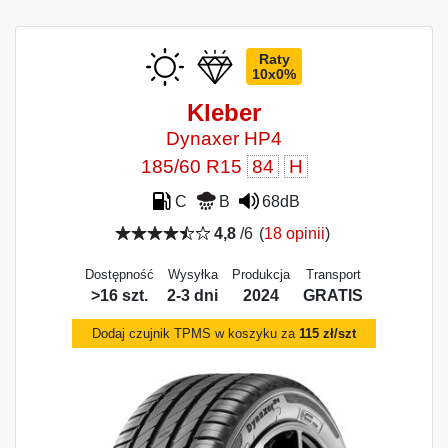
Raty
10x0%
Kleber
Dynaxer HP4
185/60 R15
84
H
C
B
68dB
4,8
/6
(
18 opinii
)
Dostępność
Wysyłka
Produkcja
Transport
>16 szt.
2-3 dni
2024
GRATIS
Dodaj czujnik TPMS w koszyku za
115 zł/szt