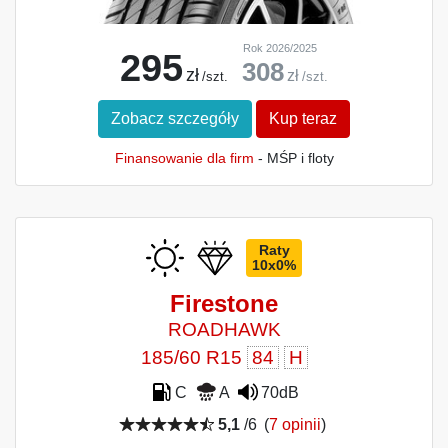
Rok 2026/2025
295
308
zł
zł
/szt.
/szt.
Zobacz szczegóły
Kup teraz
Finansowanie dla firm
- MŚP i floty
Raty
10x0%
Firestone
ROADHAWK
185/60 R15
84
H
C
A
70dB
5,1
/6
(
7 opinii
)