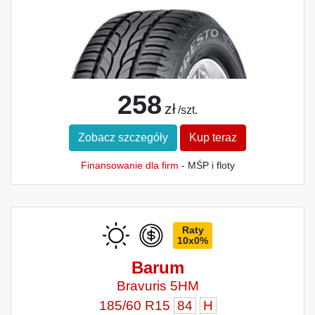
258
zł
/szt.
Zobacz szczegóły
Kup teraz
Finansowanie dla firm
- MŚP i floty
Raty
10x0%
Barum
Bravuris 5HM
185/60 R15
84
H