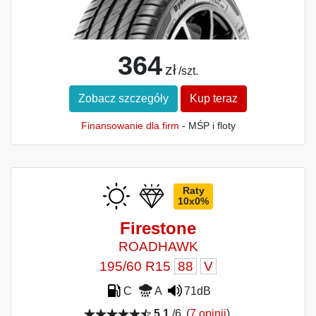
364
zł
/szt.
Zobacz szczegóły
Kup teraz
Finansowanie dla firm
- MŚP i floty
Raty
10x0%
Firestone
ROADHAWK
195/60 R15
88
V
C
A
71dB
5,1
/6
(
7 opinii
)