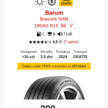
10x0%
Barum
Bravuris 5HM
195/60 R15
88
V
C
B
71dB
4,5
/6
(
7 opinii
)
Dostępność
Wysyłka
Produkcja
Transport
>16 szt.
3-5 dni
2024
GRATIS
Dodaj czujnik TPMS w koszyku za
115 zł/szt