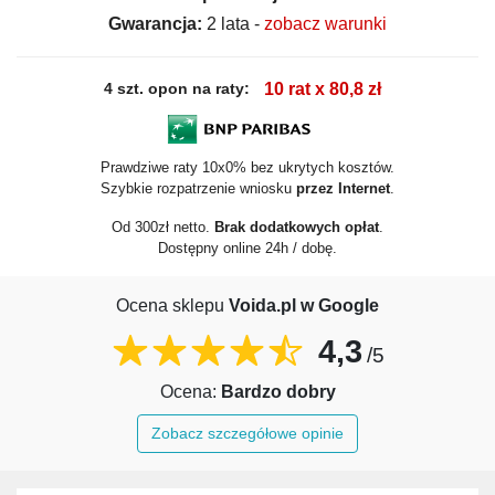
Gwarancja:
2 lata -
zobacz warunki
4 szt. opon na raty:
10 rat x 80,8 zł
Prawdziwe raty 10x0% bez ukrytych kosztów.
Szybkie rozpatrzenie wniosku
przez Internet
.
Od 300zł netto.
Brak dodatkowych opłat
.
Dostępny online 24h / dobę.
Ocena sklepu
Voida.pl w Google
4,3
/5
Ocena:
Bardzo dobry
Zobacz szczegółowe opinie