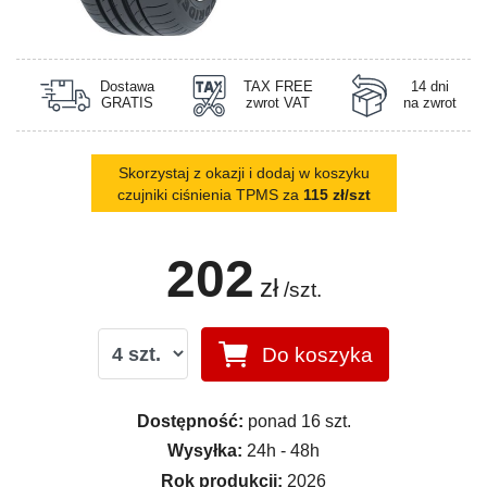
Dostawa
TAX FREE
14 dni
GRATIS
zwrot VAT
na zwrot
Skorzystaj z okazji i dodaj w koszyku
czujniki ciśnienia TPMS za
115 zł/szt
202
zł
/szt.
Do koszyka
Dostępność:
ponad 16 szt.
Wysyłka:
24h - 48h
Rok produkcji:
2026