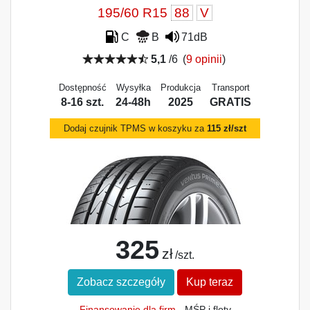
195/60 R15
88
V
C
B
71dB
5,1
/6
(
9 opinii
)
Dostępność
Wysyłka
Produkcja
Transport
8-16 szt.
24-48h
2025
GRATIS
Dodaj czujnik TPMS w koszyku za
115 zł/szt
325
zł
/szt.
Zobacz szczegóły
Kup teraz
Finansowanie dla firm
- MŚP i floty