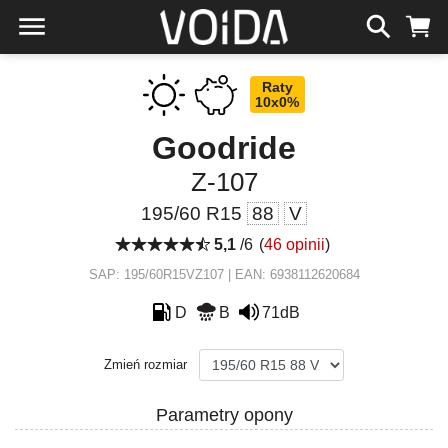
Raty
10x0%
Goodride
Z-107
195/60 R15
88
V
5,1
/6
(
46 opinii
)
SAP: 195/60R15VZ107 | EAN: 6938112620684
D
B
71dB
Zmień rozmiar
Parametry opony