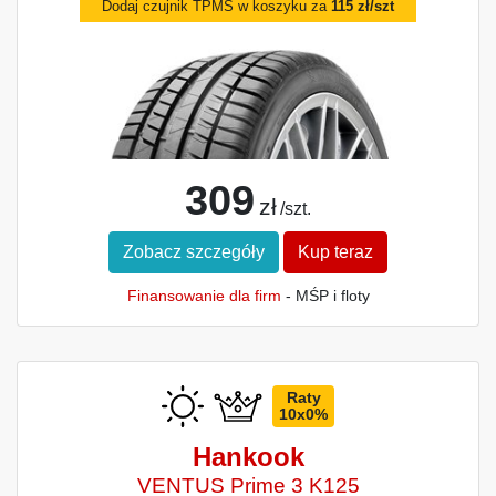
Dodaj czujnik TPMS w koszyku za
115 zł/szt
309
zł
/szt.
Zobacz szczegóły
Kup teraz
Finansowanie dla firm
- MŚP i floty
Raty
10x0%
Hankook
VENTUS Prime 3 K125