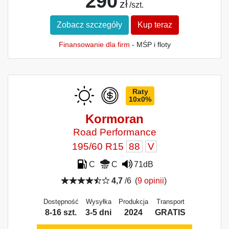
290
zł
/szt.
Zobacz szczegóły
Kup teraz
Finansowanie dla firm
- MŚP i floty
Raty
10x0%
Kormoran
Road Performance
195/60 R15
88
V
C
C
71dB
4,7
/6
(
9 opinii
)
Dostępność
Wysyłka
Produkcja
Transport
8-16 szt.
3-5 dni
2024
GRATIS