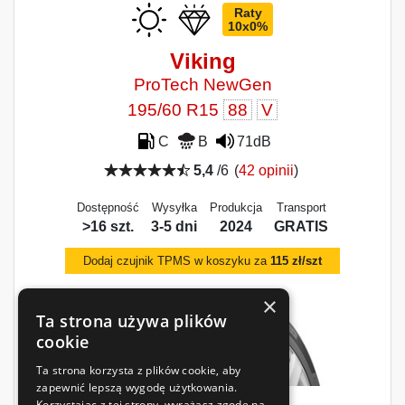
Raty
10x0%
Viking
ProTech NewGen
195/60 R15
88
V
C
B
71dB
5,4
/6
(
42 opinii
)
Dostępność
Wysyłka
Produkcja
Transport
>16 szt.
3-5 dni
2024
GRATIS
Dodaj czujnik TPMS w koszyku za
115 zł/szt
×
Ta strona używa plików
cookie
Ta strona korzysta z plików cookie, aby
zapewnić lepszą wygodę użytkowania.
Korzystając z tej strony, wyrażasz zgodę na