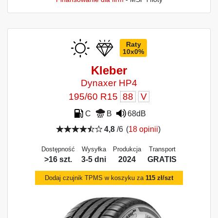
Raty
10x0%
Kleber
Dynaxer HP4
195/60 R15
88
V
C
B
68dB
4,8
/6
(
18 opinii
)
Dostępność
Wysyłka
Produkcja
Transport
>16 szt.
3-5 dni
2024
GRATIS
Dodaj czujnik TPMS w koszyku za
115 zł/szt