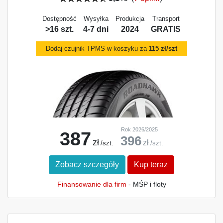
Dostępność
Wysyłka
Produkcja
Transport
>16 szt.
4-7 dni
2024
GRATIS
Dodaj czujnik TPMS w koszyku za
115 zł/szt
Rok 2026/2025
387
396
zł
zł
/szt.
/szt.
Zobacz szczegóły
Kup teraz
Finansowanie dla firm
- MŚP i floty