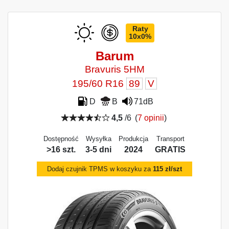
Raty
10x0%
Barum
Bravuris 5HM
195/60 R16
89
V
D
B
71dB
4,5
/6
(
7 opinii
)
Dostępność
Wysyłka
Produkcja
Transport
>16 szt.
3-5 dni
2024
GRATIS
Dodaj czujnik TPMS w koszyku za
115 zł/szt