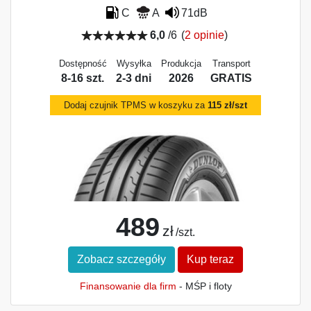
C
A
71dB
6,0
/6
(
2 opinie
)
Dostępność
Wysyłka
Produkcja
Transport
8-16 szt.
2-3 dni
2026
GRATIS
Dodaj czujnik TPMS w koszyku za
115 zł/szt
489
zł
/szt.
Zobacz szczegóły
Kup teraz
Finansowanie dla firm
- MŚP i floty