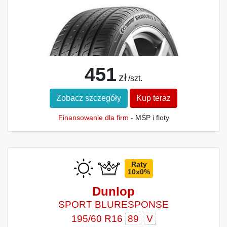
451
zł
/szt.
Zobacz szczegóły
Kup teraz
Finansowanie dla firm
- MŚP i floty
Raty
10x0%
Dunlop
SPORT BLURESPONSE
195/60 R16
89
V