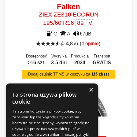
Falken
ZIEX ZE310 ECORUN
195/60 R16
89
V
C
A
67dB
4,8
/6
(
4 opinie
)
Dostępność
Wysyłka
Produkcja
Transport
>16 szt.
3-5 dni
2024
GRATIS
Dodaj czujnik TPMS w koszyku za
115 zł/szt
×
Ta strona używa plików
cookie
Ta strona korzysta z plików cookie, aby
zapewnić lepszą wygodę użytkowania.
Korzystając z tej strony, wyrażasz zgodę na
665
zł
używanie przez nas wszystkich plików
/szt.
cookie zgodnie z warunkami naszej polityki