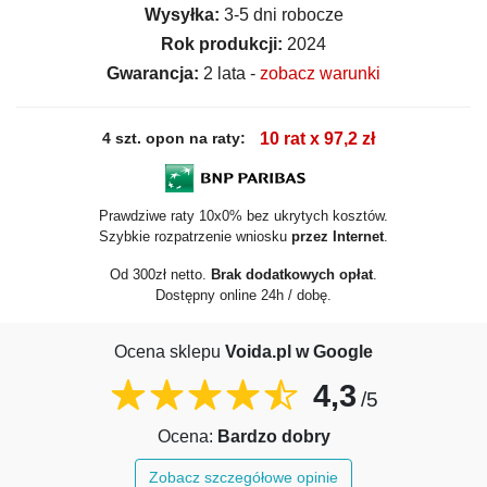
Wysyłka:
3-5 dni robocze
Rok produkcji:
2024
Gwarancja:
2 lata -
zobacz warunki
4 szt. opon na raty:
10 rat x 97,2 zł
Prawdziwe raty 10x0% bez ukrytych kosztów.
Szybkie rozpatrzenie wniosku
przez Internet
.
Od 300zł netto.
Brak dodatkowych opłat
.
Dostępny online 24h / dobę.
Ocena sklepu
Voida.pl w Google
4,3
/5
Ocena:
Bardzo dobry
Zobacz szczegółowe opinie