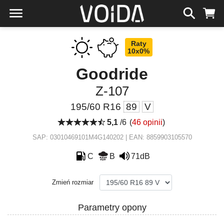
Raty
10x0%
Goodride
Z-107
195/60 R16
89
V
5,1
/6
(
46 opinii
)
SAP: 03010469101M4G140202 | EAN: 8859903105570
C
B
71dB
Zmień rozmiar
Parametry opony