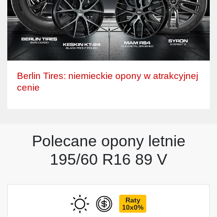
Berlin Tires: niemieckie opony w atrakcyjnej
cenie
Polecane opony letnie
195/60 R16 89 V
Raty
10x0%