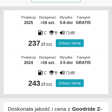
Produkcja
Dostępność
Wysyłka
Transport
2025
>16 szt.
5-8 dni
GRATIS
C
B
71dB
237
Zobacz ofertę
zł
/szt.
Produkcja
Dostępność
Wysyłka
Transport
2024
>16 szt.
3-5 dni
GRATIS
C
B
71dB
243
Zobacz ofertę
zł
/szt.
Doskonała jakość i cena z
Goodride Z-