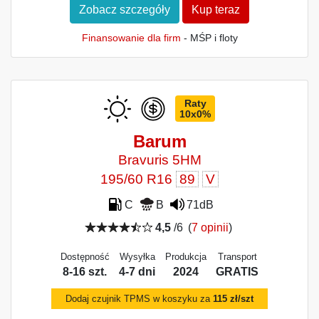
Zobacz szczegóły
Kup teraz
Finansowanie dla firm
- MŚP i floty
Raty
10x0%
Barum
Bravuris 5HM
195/60 R16
89
V
C
B
71dB
4,5
/6
(
7 opinii
)
Dostępność
Wysyłka
Produkcja
Transport
8-16 szt.
4-7 dni
2024
GRATIS
Dodaj czujnik TPMS w koszyku za
115 zł/szt