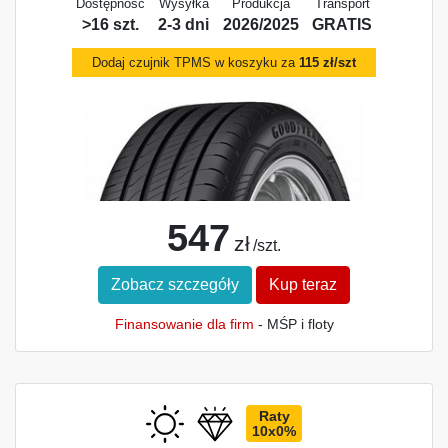
Dostępność
Wysyłka
Produkcja
Transport
>16 szt.
2-3 dni
2026/2025
GRATIS
Dodaj czujnik TPMS w koszyku za
115 zł/szt
547
zł
/szt.
Zobacz szczegóły
Kup teraz
Finansowanie dla firm
- MŚP i floty
Raty
10x0%