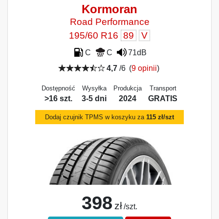
Kormoran
Road Performance
195/60 R16
89
V
C
C
71dB
4,7
/6
(
9 opinii
)
Dostępność
Wysyłka
Produkcja
Transport
>16 szt.
3-5 dni
2024
GRATIS
Dodaj czujnik TPMS w koszyku za
115 zł/szt
398
zł
/szt.