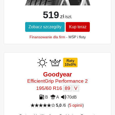
519
zł
/szt.
Zobacz szczegóły
Kup teraz
Finansowanie dla firm
- MŚP i floty
Raty
10x0%
Goodyear
EfficientGrip Performance 2
195/60 R16
89
V
B
A
70dB
5,0
/6
(
5 opinii
)