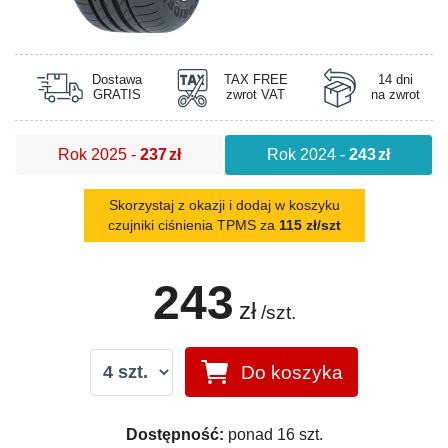
Dostawa
TAX FREE
14 dni
GRATIS
zwrot VAT
na zwrot
Rok 2025
-
237
zł
Rok 2024
-
243
zł
Skorzystaj z okazji i dodaj w koszyku
czujniki ciśnienia TPMS za
115 zł/szt
243
zł
/szt.
Do koszyka
Dostępność:
ponad 16 szt.