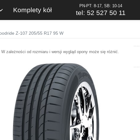
PN-PT: 8-17, SB: 10-14
Komplety kół
tel: 52 527 50 11
oodride Z-107 205/55 R17 95 W
W zależności od rozmiaru i wersji wygląd opony może się różnić.