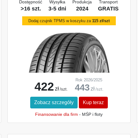
Dostępność
Wysyłka
Produkcja
Transport
>16 szt.
3-5 dni
2024
GRATIS
Dodaj czujnik TPMS w koszyku za
115 zł/szt
Rok 2026/2025
422
443
zł
zł
/szt.
/szt.
Zobacz szczegóły
Kup teraz
Finansowanie dla firm
- MŚP i floty