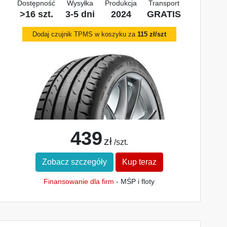
Dostępność
Wysyłka
Produkcja
Transport
>16 szt.
3-5 dni
2024
GRATIS
Dodaj czujnik TPMS w koszyku za
115 zł/szt
439
zł
/szt.
Zobacz szczegóły
Kup teraz
Finansowanie dla firm
- MŚP i floty