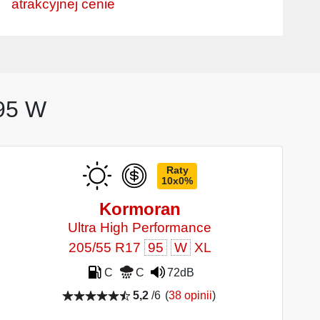
atrakcyjnej cenie
 95 W
Raty
10x0%
Kormoran
Ultra High Performance
205/55 R17
95
W
XL
C
C
72dB
5,2
/6
(
38 opinii
)