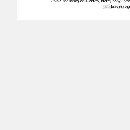
Opinie pochodzą od klientów, którzy nabyli prod
publikowane zg