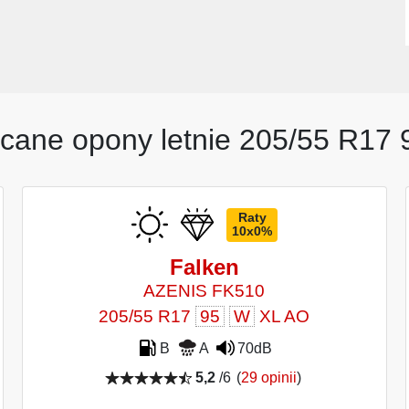
cane opony letnie 205/55 R17
Raty
10x0%
Falken
AZENIS FK510
205/55 R17
95
W
XL AO
B
A
70dB
5,2
/6
(
29 opinii
)