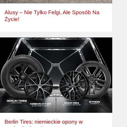
Alusy – Nie Tylko Felgi, Ale Sposób Na
Życie!
Berlin Tires: niemieckie opony w