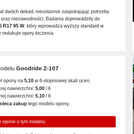
ad dwóch dekad, nieustannie zaspokajając potrzeby
i oraz niezawodności. Badania doprowadziły do
5 R17 95 W
, który wprowadza wyższy standard w
 redukuje opory toczenia.
modelu
Goodride Z-107
el opony na
5,10
w 6-stopniowej skali ocen.
ej nawierzchni:
5,00
/ 6
ej nawierzchni:
5,10
/ 6
oleca zakup
tego modelu opony.
 opinie o tym modelu