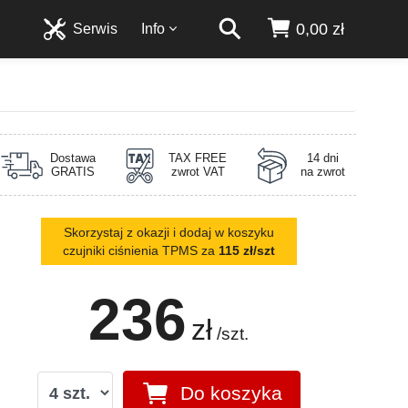
0,00 zł
Serwis
Info
Dostawa
TAX FREE
14 dni
GRATIS
zwrot VAT
na zwrot
Skorzystaj z okazji i dodaj w koszyku
czujniki ciśnienia TPMS za
115 zł/szt
236
zł
/szt.
Do koszyka