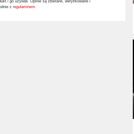
ukt i go używali. Opinie są zbierane, weryfikowane i
odnie z
regulaminem
.