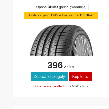
Opona
DEMO
(pełna gwarancja)
Dodaj czujnik TPMS w koszyku za
115 zł/szt
396
zł
/szt.
Zobacz szczegóły
Kup teraz
Finansowanie dla firm
- MŚP i floty