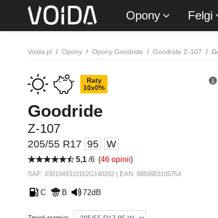
Opony
Felgi
Voida.pl
Opony
Opony Goodride
Goodride Z-107
G
Raty
10x0%
Goodride
Z-107
205/55 R17
95
W
5,1
/6
(
46 opinii
)
SAP: 0301049310162G140202 | EAN: 8859903105754
C
B
72dB
Zmień rozmiar