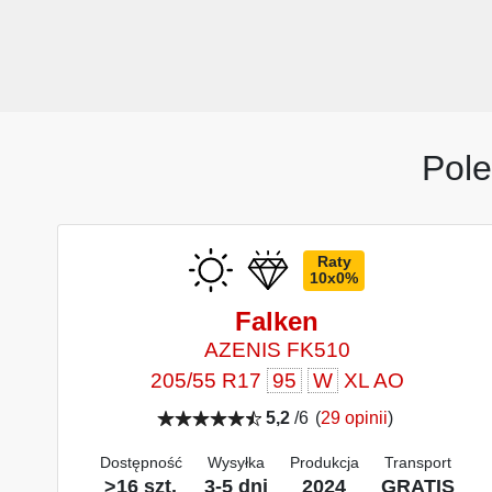
Pole
Raty
10x0%
Falken
AZENIS FK510
205/55 R17
95
W
XL AO
5,2
/6
(
29 opinii
)
Dostępność
Wysyłka
Produkcja
Transport
>16 szt.
3-5 dni
2024
GRATIS