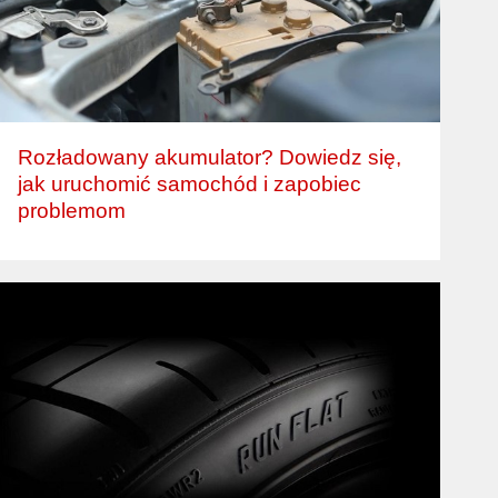
Rozładowany akumulator? Dowiedz się,
jak uruchomić samochód i zapobiec
problemom