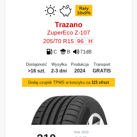
Raty
10x0%
Trazano
ZuperEco Z-107
205/70 R15
96
H
C
B
71dB
Dostępność
Wysyłka
Produkcja
Transport
>16 szt.
2-3 dni
2024
GRATIS
Dodaj czujnik TPMS w koszyku za
115 zł/szt
Rok 2025