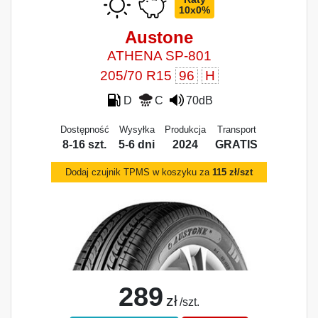
10x0%
Austone
ATHENA SP-801
205/70 R15
96
H
D
C
70dB
Dostępność
Wysyłka
Produkcja
Transport
8-16 szt.
5-6 dni
2024
GRATIS
Dodaj czujnik TPMS w koszyku za
115 zł/szt
289
zł
/szt.