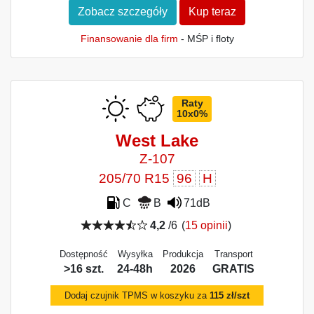
Zobacz szczegóły
Kup teraz
Finansowanie dla firm
- MŚP i floty
Raty
10x0%
West Lake
Z-107
205/70 R15
96
H
C
B
71dB
4,2
/6
(
15 opinii
)
Dostępność
Wysyłka
Produkcja
Transport
>16 szt.
24-48h
2026
GRATIS
Dodaj czujnik TPMS w koszyku za
115 zł/szt