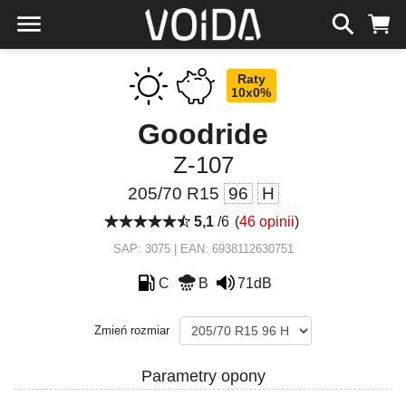
Raty
10x0%
Goodride
Z-107
205/70 R15
96
H
5,1
/6
(
46 opinii
)
SAP: 3075 | EAN: 6938112630751
C
B
71dB
Zmień rozmiar
Parametry opony