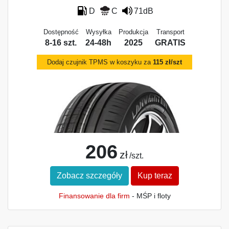
D
C
71dB
Dostępność
Wysyłka
Produkcja
Transport
8-16 szt.
24-48h
2025
GRATIS
Dodaj czujnik TPMS w koszyku za
115 zł/szt
206
zł
/szt.
Zobacz szczegóły
Kup teraz
Finansowanie dla firm
- MŚP i floty