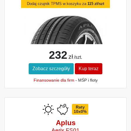
Dodaj czujnik TPMS w koszyku za
115 zł/szt
232
zł
/szt.
Zobacz szczegóły
Kup teraz
Finansowanie dla firm
- MŚP i floty
Raty
10x0%
Aplus
Aerix FS01