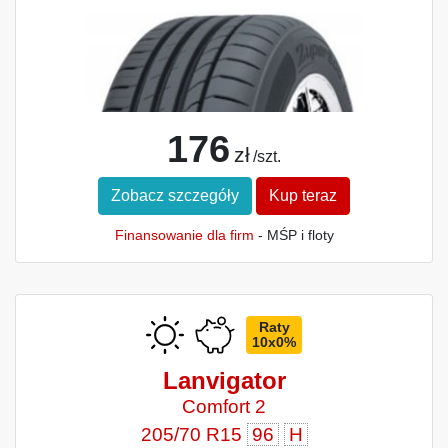
176
zł
/szt.
Zobacz szczegóły
Kup teraz
Finansowanie dla firm
- MŚP i floty
Raty
10x0%
Lanvigator
Comfort 2
205/70 R15
96
H