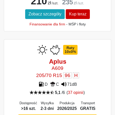
210
235
zł
zł
/szt.
/szt.
Zobacz szczegóły
Kup teraz
Finansowanie dla firm
- MŚP i floty
Raty
10x0%
Aplus
A609
205/70 R15
96
H
D
C
71dB
5,1
/6
(
37 opinii
)
Dostępność
Wysyłka
Produkcja
Transport
>16 szt.
2-3 dni
2026/2025
GRATIS