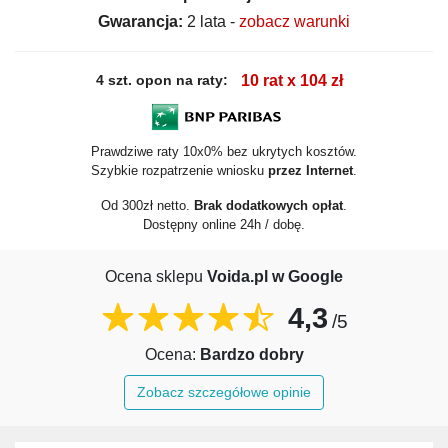
Gwarancja:
2 lata -
zobacz warunki
4 szt. opon na raty:
10 rat x 104 zł
Prawdziwe raty 10x0% bez ukrytych kosztów.
Szybkie rozpatrzenie wniosku
przez Internet
.
Od 300zł netto.
Brak dodatkowych opłat
.
Dostępny online 24h / dobę.
Ocena sklepu
Voida.pl w Google
4,3
/5
Ocena:
Bardzo dobry
Zobacz szczegółowe opinie