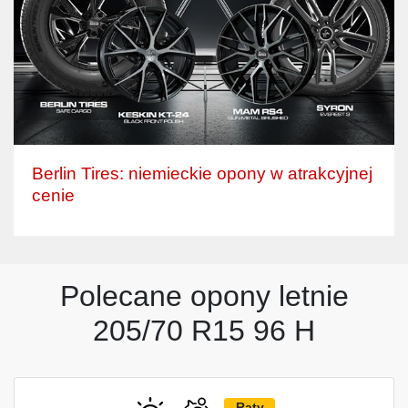
Berlin Tires: niemieckie opony w atrakcyjnej
cenie
Polecane opony letnie
205/70 R15 96 H
Raty