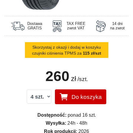
Dostawa
TAX FREE
14 dni
GRATIS
zwrot VAT
na zwrot
Skorzystaj z okazji i dodaj w koszyku
czujniki ciśnienia TPMS za
115 zł/szt
260
zł
/szt.
Do koszyka
Dostępność:
ponad 16 szt.
Wysyłka:
24h - 48h
Rok produkcji:
2026