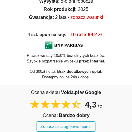
Wysyłka:
5-8 dni robocze
Rok produkcji:
2025
Gwarancja:
2 lata -
zobacz warunki
4 szt. opon na raty:
10 rat x 99,2 zł
Prawdziwe raty 10x0% bez ukrytych kosztów.
Szybkie rozpatrzenie wniosku
przez Internet
.
Od 300zł netto.
Brak dodatkowych opłat
.
Dostępny online 24h / dobę.
Ocena sklepu
Voida.pl w Google
4,3
/5
Ocena:
Bardzo dobry
Zobacz szczegółowe opinie