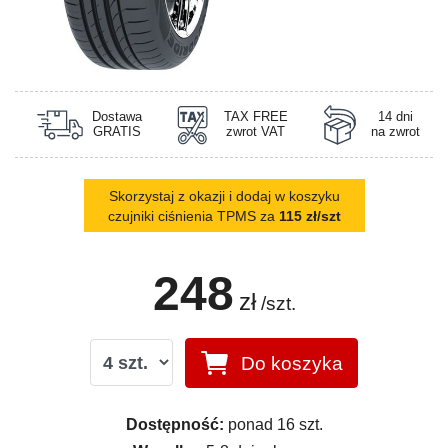
Dostawa
TAX FREE
14 dni
GRATIS
zwrot VAT
na zwrot
Skorzystaj z okazji i dodaj w koszyku
czujniki ciśnienia TPMS za
115 zł/szt
248
zł
/szt.
Do koszyka
Dostępność:
ponad 16 szt.