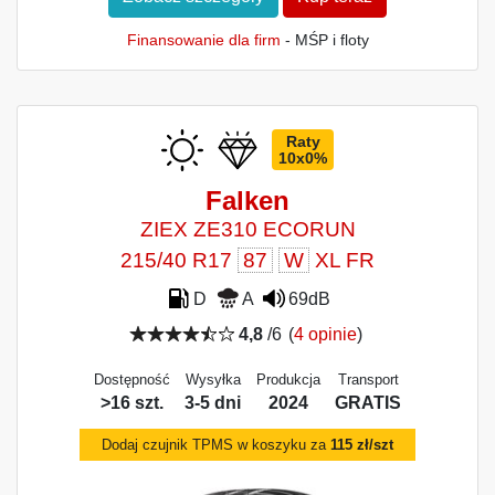
Finansowanie dla firm
- MŚP i floty
Raty
10x0%
Falken
ZIEX ZE310 ECORUN
215/40 R17
87
W
XL FR
D
A
69dB
4,8
/6
(
4 opinie
)
Dostępność
Wysyłka
Produkcja
Transport
>16 szt.
3-5 dni
2024
GRATIS
Dodaj czujnik TPMS w koszyku za
115 zł/szt