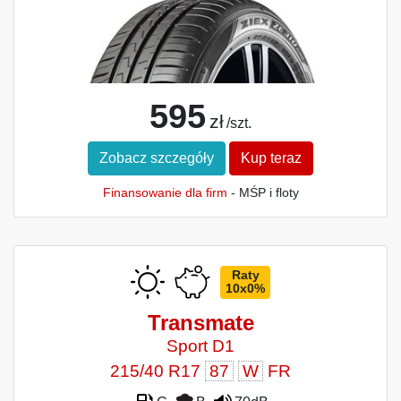
595
zł
/szt.
Zobacz szczegóły
Kup teraz
Finansowanie dla firm
- MŚP i floty
Raty
10x0%
Transmate
Sport D1
215/40 R17
87
W
FR