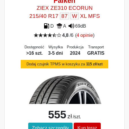
Falken
ZIEX ZE310 ECORUN
215/40 R17
87
W
XL MFS
D
A
69dB
4,8
/6
(
4 opinie
)
Dostępność
Wysyłka
Produkcja
Transport
>16 szt.
3-5 dni
2024
GRATIS
Dodaj czujnik TPMS w koszyku za
115 zł/szt
555
zł
/szt.
Zobacz szczegóły
Kup teraz