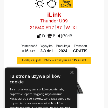
Raty
10x0%
iLink
Thunder U09
215/40 R17
87
W
XL
D
B
70dB
Dostępność
Wysyłka
Produkcja
Transport
>16 szt.
2-3 dni
2024
GRATIS
Dodaj czujnik TPMS w koszyku za
115 zł/szt
×
Ta strona używa plików
cookie
Ta strona korzysta z plików cookie, aby
zapewnić lepszą wygodę użytkowania.
Korzystając z tej strony, wyrażasz zgodę na
192
używanie przez nas wszystkich plików
zł
/szt.
cookie zgodnie z warunkami naszej polityki