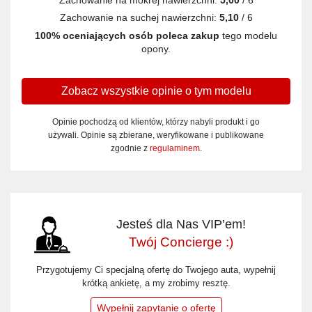
Zachowanie na mokrej nawierzchni:
5,00
/ 6
Zachowanie na suchej nawierzchni:
5,10
/ 6
100% oceniających osób poleca zakup
tego modelu
opony.
Zobacz wszystkie opinie o tym modelu
Opinie pochodzą od klientów, którzy nabyli produkt i go
używali. Opinie są zbierane, weryfikowane i publikowane
zgodnie z
regulaminem
.
Jesteś dla Nas VIP’em!
Twój Concierge :)
Przygotujemy Ci specjalną ofertę do Twojego auta, wypełnij
krótką ankietę, a my zrobimy resztę.
Wypełnij zapytanie o ofertę