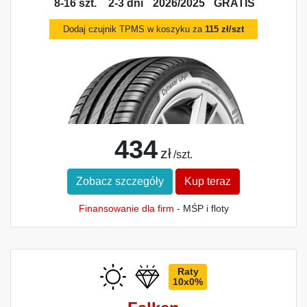
8-16 szt.
2-3 dni
2026/2025
GRATIS
Dodaj czujnik TPMS w koszyku za
115 zł/szt
434
zł
/szt.
Zobacz szczegóły
Kup teraz
Finansowanie dla firm
- MŚP i floty
Raty
10x0%