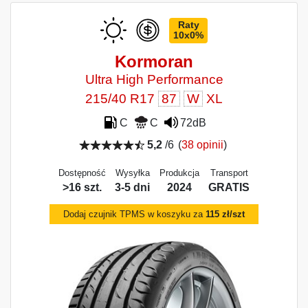
Raty
10x0%
Kormoran
Ultra High Performance
215/40 R17
87
W
XL
C
C
72dB
5,2
/6
(
38 opinii
)
Dostępność
Wysyłka
Produkcja
Transport
>16 szt.
3-5 dni
2024
GRATIS
Dodaj czujnik TPMS w koszyku za
115 zł/szt