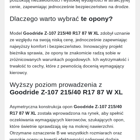
poszukują niezawodności i wysokiej wydajności w atrakcyjnej
cenie, zapewniając jednocześnie bezpieczeństwo na drodze.
Dlaczego warto wybrać
te opony?
Model
Goodride Z-107 215/40 R17 87 W XL
zdobył uznanie
ze względu na swoją niską cenę, jednocześnie zapewniając
najwyższy komfort i bezpieczeństwo. Innowacyjny projekt
bieżnika sprawia, że opony te znakomicie radzą sobie w
zróżnicowanych warunkach pogodowych. Ich wytrzymałość i
trwałość to cechy, które z pewnością docenią wymagający
kierowcy.
Wyższy poziom prowadzenia z
Goodride Z-107 215/40 R17 87 W XL
Asymetryczna konstrukcja opon
Goodride Z-107 215/40
R17 87 W XL
została wprowadzona na rynek, aby spełnić
oczekiwania wymagających kierowców, szukających opon,
które świetnie sprawdzają się na mokrej nawierzchni.
Otrzymane oznaczenie B we wszystkich rozmiarach oraz
wysokie oceny w kwestii efektywności paliwowej dodają