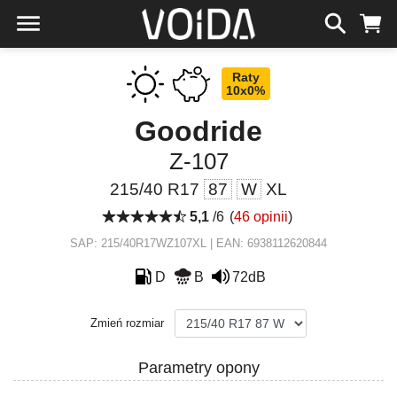
Raty
10x0%
Goodride
Z-107
215/40 R17
87
W
XL
5,1
/6
(
46 opinii
)
SAP: 215/40R17WZ107XL | EAN: 6938112620844
D
B
72dB
Zmień rozmiar
Parametry opony