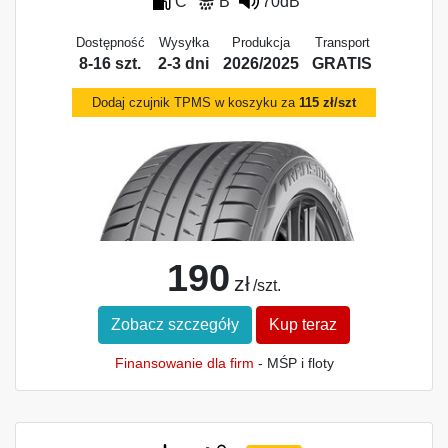
C
B
70dB
Dostępność
Wysyłka
Produkcja
Transport
8-16 szt.
2-3 dni
2026/2025
GRATIS
Dodaj czujnik TPMS w koszyku za
115 zł/szt
190
zł
/szt.
Zobacz szczegóły
Kup teraz
Finansowanie dla firm
- MŚP i floty