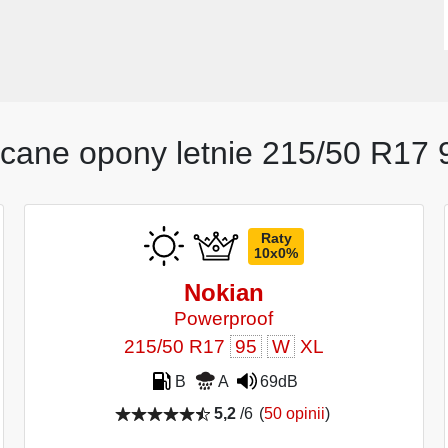
cane opony letnie 215/50 R17
Raty
10x0%
Nokian
Powerproof
215/50 R17
95
W
XL
B
A
69dB
5,2
/6
(
50 opinii
)