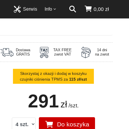
0,00 zł
Serwis
Info
Dostawa
TAX FREE
14 dni
GRATIS
zwrot VAT
na zwrot
Skorzystaj z okazji i dodaj w koszyku
czujniki ciśnienia TPMS za
115 zł/szt
291
zł
/szt.
Do koszyka