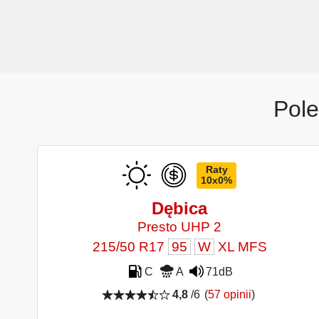
Pole
Raty
10x0%
Dębica
Presto UHP 2
215/50 R17
95
W
XL MFS
C
A
71dB
4,8
/6
(
57 opinii
)