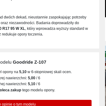
ad dwóch dekad, nieustannie zaspokajając potrzeby
i oraz niezawodności. Badania doprowadziły do
0 R17 95 W XL
, który wprowadza wyższy standard w
 redukuje opory toczenia.
modelu
Goodride Z-107
el opony na
5,10
w 6-stopniowej skali ocen.
ej nawierzchni:
5,00
/ 6
ej nawierzchni:
5,10
/ 6
oleca zakup
tego modelu opony.
 opinie o tym modelu