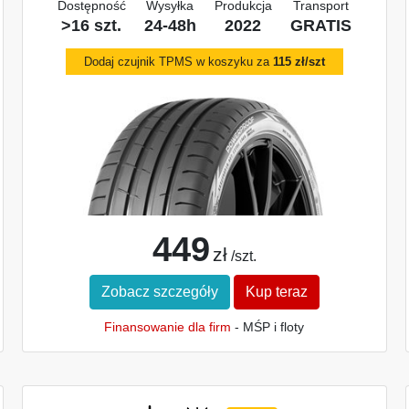
Dostępność
Wysyłka
Produkcja
Transport
>16 szt.
24-48h
2022
GRATIS
Dodaj czujnik TPMS w koszyku za
115 zł/szt
449
zł
/szt.
Zobacz szczegóły
Kup teraz
Finansowanie dla firm
- MŚP i floty