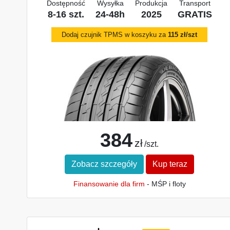
Dostępność
Wysyłka
Produkcja
Transport
8-16 szt.
24-48h
2025
GRATIS
Dodaj czujnik TPMS w koszyku za
115 zł/szt
384
zł
/szt.
Zobacz szczegóły
Kup teraz
Finansowanie dla firm
- MŚP i floty