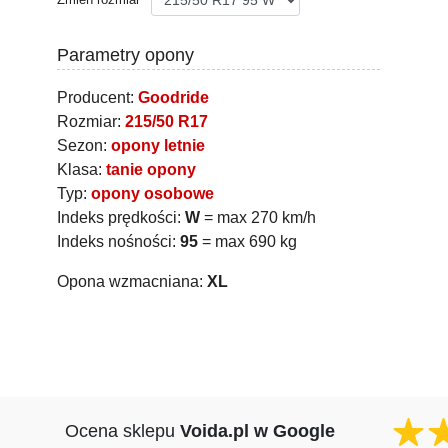
Parametry opony
Producent:
Goodride
Rozmiar:
215/50 R17
Sezon:
opony letnie
Klasa:
tanie opony
Typ:
opony osobowe
Indeks prędkości:
W
= max 270 km/h
Indeks nośności:
95
= max 690 kg
Opona wzmacniana:
XL
Ocena sklepu
Voida.pl w Google