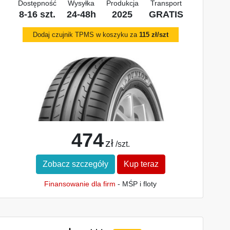
Dostępność
Wysyłka
Produkcja
Transport
8-16 szt.
24-48h
2025
GRATIS
Dodaj czujnik TPMS w koszyku za
115 zł/szt
474
zł
/szt.
Zobacz szczegóły
Kup teraz
Finansowanie dla firm
- MŚP i floty