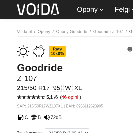
Opony
Felgi
Voida.pl
Opony
Opony Goodride
Goodride Z-107
G
Raty
10x0%
Goodride
Z-107
215/50 R17
95
W
XL
5,1
/6
(
46 opinii
)
SAP: 215/50R17WZ107XL | EAN: 6938112620905
C
B
72dB
Zmień rozmiar