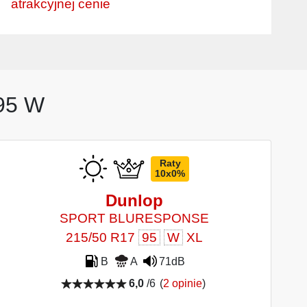
atrakcyjnej cenie
 95 W
Raty
10x0%
Dunlop
SPORT BLURESPONSE
215/50 R17
95
W
XL
B
A
71dB
6,0
/6
(
2 opinie
)