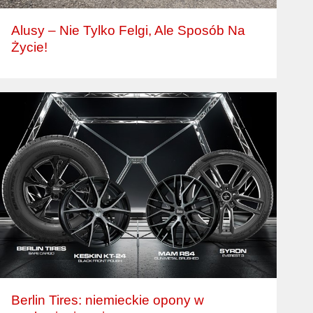
Alusy – Nie Tylko Felgi, Ale Sposób Na
Życie!
Berlin Tires: niemieckie opony w