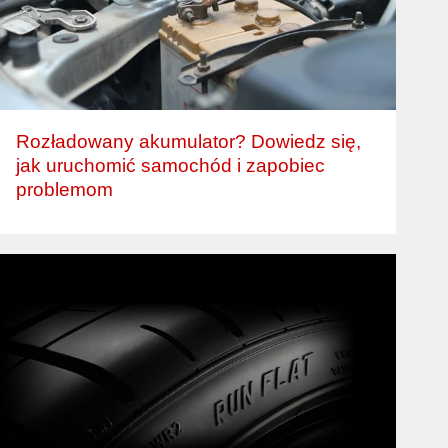
Rozładowany akumulator? Dowiedz się,
jak uruchomić samochód i zapobiec
problemom