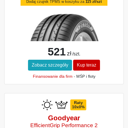
Dodaj czujnik TPMS w koszyku za
115 zł/szt
521
zł
/szt.
Zobacz szczegóły
Kup teraz
Finansowanie dla firm
- MŚP i floty
Raty
10x0%
Goodyear
EfficientGrip Performance 2