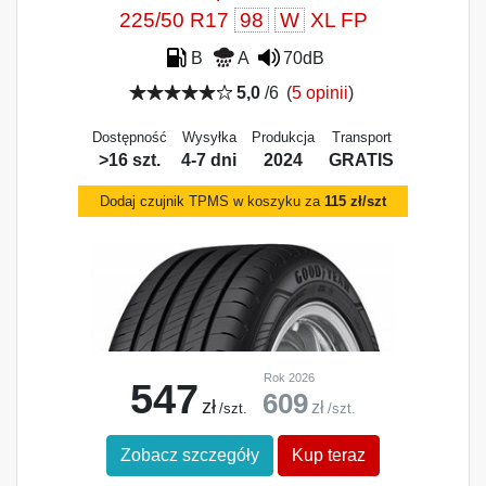
225/50 R17
98
W
XL FP
B
A
70dB
5,0
/6
(
5 opinii
)
Dostępność
Wysyłka
Produkcja
Transport
>16 szt.
4-7 dni
2024
GRATIS
Dodaj czujnik TPMS w koszyku za
115 zł/szt
Rok 2026
547
609
zł
zł
/szt.
/szt.
Zobacz szczegóły
Kup teraz