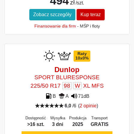
494
zł
/szt.
Zobacz szczegóły
Kup teraz
Finansowanie dla firm
- MŚP i floty
Raty
10x0%
Dunlop
SPORT BLURESPONSE
225/50 R17
98
W
XL MFS
B
A
71dB
6,0
/6
(
2 opinie
)
Dostępność
Wysyłka
Produkcja
Transport
>16 szt.
3 dni
2025
GRATIS