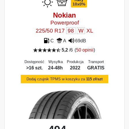
10x0%
Nokian
Powerproof
225/50 R17
98
W
XL
C
A
69dB
5,2
/6
(
50 opinii
)
Dostępność
Wysyłka
Produkcja
Transport
>16 szt.
24-48h
2022
GRATIS
Dodaj czujnik TPMS w koszyku za
115 zł/szt