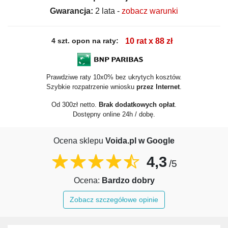
Gwarancja:
2 lata -
zobacz warunki
4 szt. opon na raty:
10 rat x 88 zł
Prawdziwe raty 10x0% bez ukrytych kosztów.
Szybkie rozpatrzenie wniosku
przez Internet
.
Od 300zł netto.
Brak dodatkowych opłat
.
Dostępny online 24h / dobę.
Ocena sklepu
Voida.pl w Google
4,3
/5
Ocena:
Bardzo dobry
Zobacz szczegółowe opinie