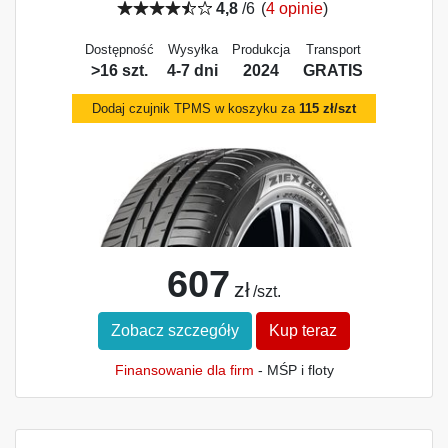
4,8
/6
(
4 opinie
)
Dostępność
Wysyłka
Produkcja
Transport
>16 szt.
4-7 dni
2024
GRATIS
Dodaj czujnik TPMS w koszyku za
115 zł/szt
607
zł
/szt.
Zobacz szczegóły
Kup teraz
Finansowanie dla firm
- MŚP i floty