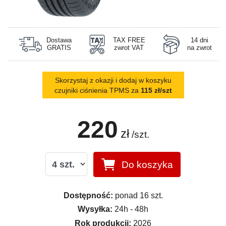
Dostawa
TAX FREE
14 dni
GRATIS
zwrot VAT
na zwrot
Skorzystaj z okazji i dodaj w koszyku
czujniki ciśnienia TPMS za
115 zł/szt
220
zł
/szt.
Do koszyka
Dostępność:
ponad 16 szt.
Wysyłka:
24h - 48h
Rok produkcji:
2026