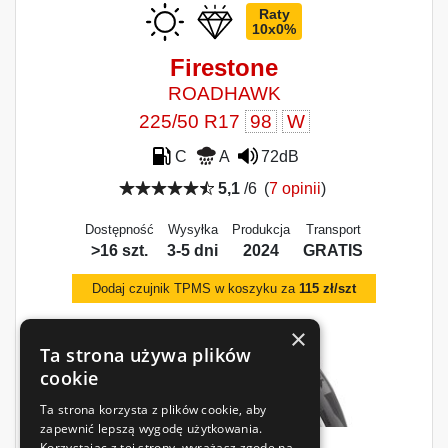
Raty
10x0%
Firestone
ROADHAWK
225/50 R17
98
W
C
A
72dB
5,1
/6
(
7 opinii
)
Dostępność
Wysyłka
Produkcja
Transport
>16 szt.
3-5 dni
2024
GRATIS
Dodaj czujnik TPMS w koszyku za
115 zł/szt
×
Ta strona używa plików
cookie
Ta strona korzysta z plików cookie, aby
zapewnić lepszą wygodę użytkowania.
Korzystając z tej strony, wyrażasz zgodę na