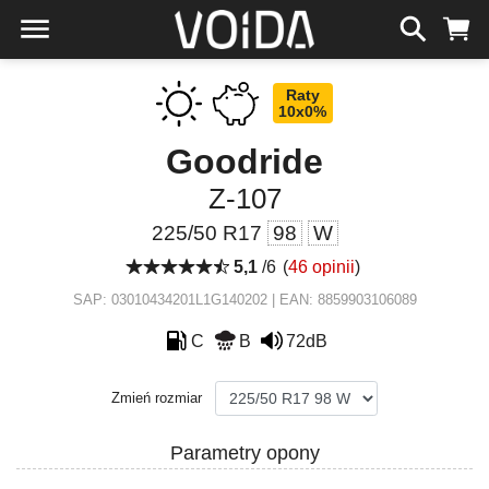
Raty
10x0%
Goodride
Z-107
225/50 R17
98
W
5,1
/6
(
46 opinii
)
SAP: 03010434201L1G140202 | EAN: 8859903106089
C
B
72dB
Zmień rozmiar
Parametry opony