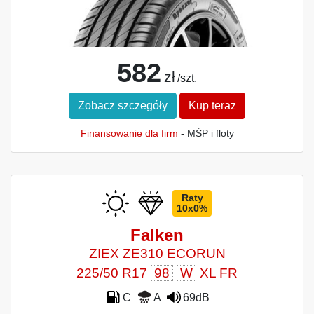
582
zł
/szt.
Zobacz szczegóły
Kup teraz
Finansowanie dla firm
- MŚP i floty
Raty
10x0%
Falken
ZIEX ZE310 ECORUN
225/50 R17
98
W
XL FR
C
A
69dB