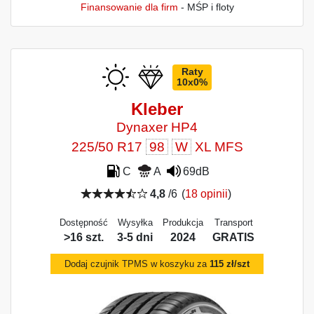
Finansowanie dla firm
- MŚP i floty
Raty
10x0%
Kleber
Dynaxer HP4
225/50 R17
98
W
XL MFS
C
A
69dB
4,8
/6
(
18 opinii
)
Dostępność
Wysyłka
Produkcja
Transport
>16 szt.
3-5 dni
2024
GRATIS
Dodaj czujnik TPMS w koszyku za
115 zł/szt