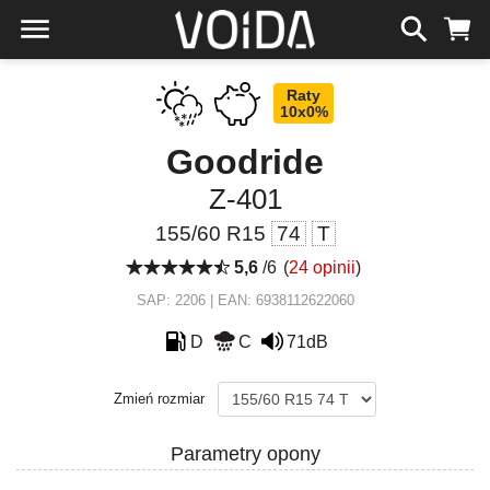
Raty
10x0%
Goodride
Z-401
155/60 R15
74
T
5,6
/6
(
24 opinii
)
SAP: 2206 | EAN: 6938112622060
D
C
71dB
Zmień rozmiar
Parametry opony