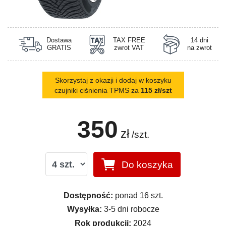
Dostawa
TAX FREE
14 dni
GRATIS
zwrot VAT
na zwrot
Skorzystaj z okazji i dodaj w koszyku
czujniki ciśnienia TPMS za
115 zł/szt
350
zł
/szt.
Do koszyka
Dostępność:
ponad 16 szt.
Wysyłka:
3-5 dni robocze
Rok produkcji:
2024