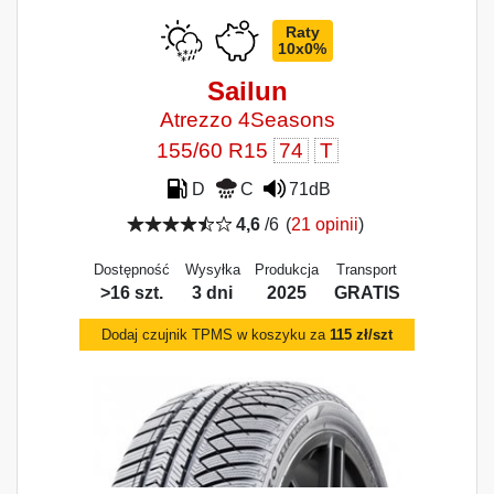
Raty
10x0%
Sailun
Atrezzo 4Seasons
155/60 R15
74
T
D
C
71dB
4,6
/6
(
21 opinii
)
Dostępność
Wysyłka
Produkcja
Transport
>16 szt.
3 dni
2025
GRATIS
Dodaj czujnik TPMS w koszyku za
115 zł/szt