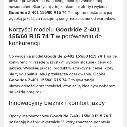
pewne prowadzenie na suchej, mokrej i zaśnieżonej
nawierzchni. Skorzystaj z tej znakomitej oferty i wybierz
Goodride Z-401 155/60 R15 74 T
– oponę dostarczającą
wysoką jakość za rozsądną cenę, niezależnie od warunków.
Korzyści modelu
Goodride Z-401
155/60 R15 74 T
w porównaniu do
konkurencji
Co wyróżnia model
Goodride Z-401 155/60 R15 74 T
na tle
konkurencji? Przede wszystkim wybitny stosunek ceny do
jakości. Wysokiej jakości produkt w atrakcyjnej cenie, który
nie tylko spełnia, ale i przekracza oczekiwania. Opona
Goodride Z-401 155/60 R15 74 T
to gwarancja
niezawodności oraz trwałości, czyniąc ją idealnym wyborem
na każdą porę roku.
Innowacyjny bieżnik i komfort jazdy
Opony wielosezonowe
Goodride Z-401 155/60 R15 74 T
posiadają bieżnik w kształcie V, który znacząco poprawia