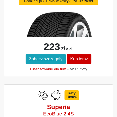
Dodaj czujnik TPMS w koszyku za
115 zł/szt
223
zł
/szt.
Zobacz szczegóły
Kup teraz
Finansowanie dla firm
- MŚP i floty
Raty
10x0%
Superia
EcoBlue 2 4S