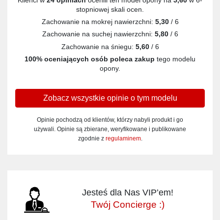
stopniowej skali ocen.
Zachowanie na mokrej nawierzchni:
5,30
/ 6
Zachowanie na suchej nawierzchni:
5,80
/ 6
Zachowanie na śniegu:
5,60
/ 6
100% oceniających osób poleca zakup
tego modelu
opony.
Zobacz wszystkie opinie o tym modelu
Opinie pochodzą od klientów, którzy nabyli produkt i go
używali. Opinie są zbierane, weryfikowane i publikowane
zgodnie z
regulaminem
.
Jesteś dla Nas VIP’em!
Twój Concierge :)