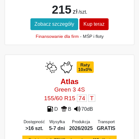
215
zł
/szt.
Zobacz szczegóły
Kup teraz
Finansowanie dla firm
- MŚP i floty
Raty
10x0%
Atlas
Green 3 4S
155/60 R15
74
T
D
B
70dB
Dostępność
Wysyłka
Produkcja
Transport
>16 szt.
5-7 dni
2026/2025
GRATIS