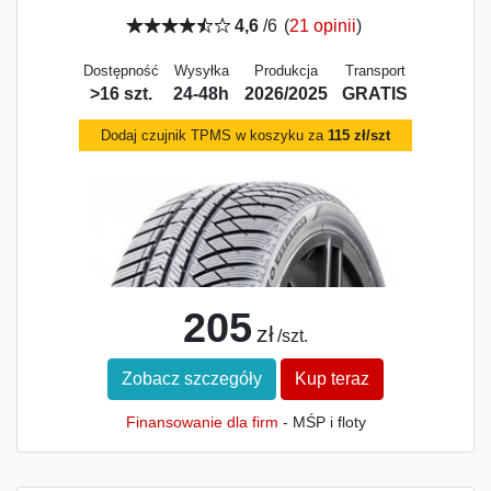
4,6
/6
(
21 opinii
)
Dostępność
Wysyłka
Produkcja
Transport
>16 szt.
24-48h
2026/2025
GRATIS
Dodaj czujnik TPMS w koszyku za
115 zł/szt
205
zł
/szt.
Zobacz szczegóły
Kup teraz
Finansowanie dla firm
- MŚP i floty