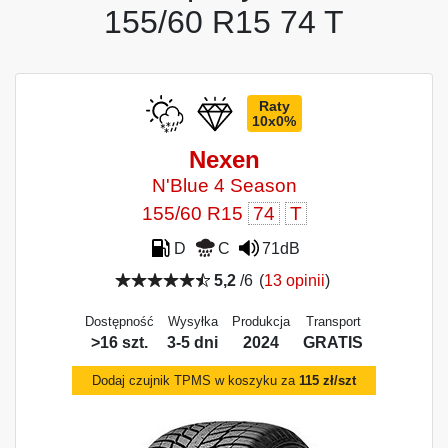
155/60 R15 74 T
Raty
10x0%
Nexen
N'Blue 4 Season
155/60 R15
74
T
D
C
71dB
5,2
/6
(
13 opinii
)
Dostępność
Wysyłka
Produkcja
Transport
>16 szt.
3-5 dni
2024
GRATIS
Dodaj czujnik TPMS w koszyku za
115 zł/szt