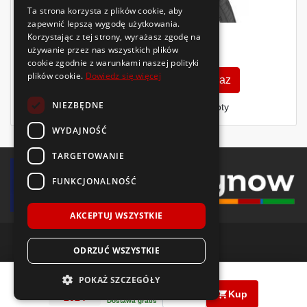
Ta strona korzysta z plików cookie, aby
zapewnić lepszą wygodę użytkowania.
Korzystając z tej strony, wyrażasz zgodę na
224
używanie przez nas wszystkich plików
zł
/szt.
cookie zgodnie z warunkami naszej polityki
plików cookie.
Dowiedz się więcej
Zobacz szczegóły
Kup teraz
NIEZBĘDNE
Finansowanie dla firm
- MŚP i floty
WYDAJNOŚĆ
TARGETOWANIE
FUNKCJONALNOŚĆ
AKCEPTUJ WSZYSTKIE
ODRZUĆ WSZYSTKIE
© 2018-2026 Voida.pl. Wszelkie prawa zastrzeżone.
Goodride
Z-401
155/60 R15
74
T
POKAŻ SZCZEGÓŁY
350
zł
PRODUKCJA
|
|
/ szt.
llms.txt
mapa witryny
polityka plików cookie
Kup
2024
Dostawa gratis