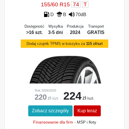
155/60 R15
74
T
D
B
70dB
Dostępność
Wysyłka
Produkcja
Transport
>16 szt.
3-5 dni
2024
GRATIS
Dodaj czujnik TPMS w koszyku za
115 zł/szt
Rok 2026/2025
224
220
zł
zł
/szt.
/szt.
Zobacz szczegóły
Kup teraz
Finansowanie dla firm
- MŚP i floty