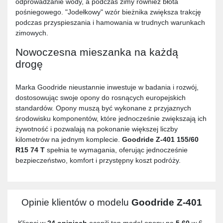
odprowadzanie wody, a podczas zimy również błota
pośniegowego. "Jodełkowy" wzór bieżnika zwiększa trakcję
podczas przyspieszania i hamowania w trudnych warunkach
zimowych.
Nowoczesna mieszanka na każdą
drogę
Marka Goodride nieustannie inwestuje w badania i rozwój,
dostosowując swoje opony do rosnących europejskich
standardów. Opony muszą być wykonane z przyjaznych
środowisku komponentów, które jednocześnie zwiększają ich
żywotność i pozwalają na pokonanie większej liczby
kilometrów na jednym komplecie.
Goodride Z-401 155/60
R15 74 T
spełnia te wymagania, oferując jednocześnie
bezpieczeństwo, komfort i przystępny koszt podróży.
Opinie klientów o modelu
Goodride Z-401
Klienci w
24 opiniach
ocenili ten model opony na
5,60
w 6-