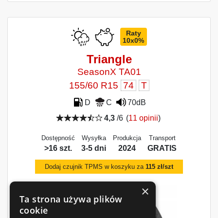
Raty
10x0%
Triangle
SeasonX TA01
155/60 R15
74
T
D
C
70dB
4,3
/6
(
11 opinii
)
Dostępność
Wysyłka
Produkcja
Transport
>16 szt.
3-5 dni
2024
GRATIS
Dodaj czujnik TPMS w koszyku za
115 zł/szt
×
Ta strona używa plików
cookie