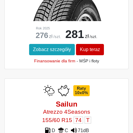
Rok 2025
281
276
zł
zł
/szt.
/szt.
Zobacz szczegóły
Kup teraz
Finansowanie dla firm
- MŚP i floty
Raty
10x0%
Sailun
Atrezzo 4Seasons
155/60 R15
74
T
D
C
71dB