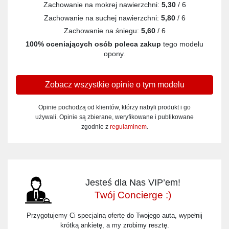
Zachowanie na mokrej nawierzchni:
5,30
/ 6
Zachowanie na suchej nawierzchni:
5,80
/ 6
Zachowanie na śniegu:
5,60
/ 6
100% oceniających osób poleca zakup
tego modelu
opony.
Zobacz wszystkie opinie o tym modelu
Opinie pochodzą od klientów, którzy nabyli produkt i go
używali. Opinie są zbierane, weryfikowane i publikowane
zgodnie z
regulaminem
.
Jesteś dla Nas VIP’em!
Twój Concierge :)
Przygotujemy Ci specjalną ofertę do Twojego auta, wypełnij
krótką ankietę, a my zrobimy resztę.