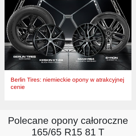
Berlin Tires: niemieckie opony w atrakcyjnej
cenie
Polecane opony całoroczne
165/65 R15 81 T