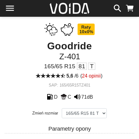
Raty
10x0%
Goodride
Z-401
165/65 R15
81
T
5,6
/6
(
24 opinii
)
SAP: 165/65R15TZ401
D
C
71dB
Zmień rozmiar
Parametry opony