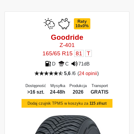
Raty
10x0%
Goodride
Z-401
165/65 R15
81
T
D
C
71dB
5,6
/6
(
24 opinii
)
Dostępność
Wysyłka
Produkcja
Transport
>16 szt.
24-48h
2026
GRATIS
Dodaj czujnik TPMS w koszyku za
115 zł/szt