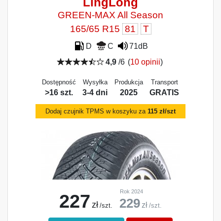
LingLong
GREEN-MAX All Season
165/65 R15
81
T
D
C
71dB
4,9
/6
(
10 opinii
)
Dostępność
Wysyłka
Produkcja
Transport
>16 szt.
3-4 dni
2025
GRATIS
Dodaj czujnik TPMS w koszyku za
115 zł/szt
Rok 2024
227
229
zł
zł
/szt.
/szt.