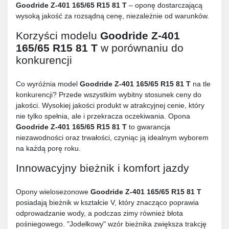
Goodride Z-401 165/65 R15 81 T
– oponę dostarczającą
wysoką jakość za rozsądną cenę, niezależnie od warunków.
Korzyści modelu
Goodride Z-401
165/65 R15 81 T
w porównaniu do
konkurencji
Co wyróżnia model
Goodride Z-401 165/65 R15 81 T
na tle
konkurencji? Przede wszystkim wybitny stosunek ceny do
jakości. Wysokiej jakości produkt w atrakcyjnej cenie, który
nie tylko spełnia, ale i przekracza oczekiwania. Opona
Goodride Z-401 165/65 R15 81 T
to gwarancja
niezawodności oraz trwałości, czyniąc ją idealnym wyborem
na każdą porę roku.
Innowacyjny bieżnik i komfort jazdy
Opony wielosezonowe
Goodride Z-401 165/65 R15 81 T
posiadają bieżnik w kształcie V, który znacząco poprawia
odprowadzanie wody, a podczas zimy również błota
pośniegowego. "Jodełkowy" wzór bieżnika zwiększa trakcję