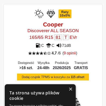
Raty
10x0%
Cooper
Discoverer ALL SEASON
165/65 R15
81
T
EVr
C
C
71dB
4,7
/6
(
9 opinii
)
Dostępność
Wysyłka
Produkcja
Transport
>16 szt.
24-48h
2026/2025
GRATIS
Dodaj czujnik TPMS w koszyku za
115 zł/szt
×
Ta strona używa plików
cookie
Ta strona korzysta z plików cookie, aby