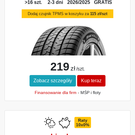
>16 szt.
2-3 dni
2026/2025
GRATIS
Dodaj czujnik TPMS w koszyku za
115 zł/szt
219
zł
/szt.
Zobacz szczegóły
Kup teraz
Finansowanie dla firm
- MŚP i floty
Raty
10x0%