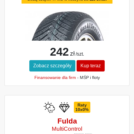
242
zł
/szt.
Zobacz szczegóły
Kup teraz
Finansowanie dla firm
- MŚP i floty
Raty
10x0%
Fulda
MultiControl