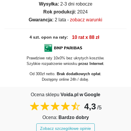
Wysyłka:
2-3 dni robocze
Rok produkcji:
2024
Gwarancja:
2 lata -
zobacz warunki
4 szt. opon na raty:
10 rat x 88 zł
Prawdziwe raty 10x0% bez ukrytych kosztów.
Szybkie rozpatrzenie wniosku
przez Internet
.
Od 300zł netto.
Brak dodatkowych opłat
.
Dostępny online 24h / dobę.
Ocena sklepu
Voida.pl w Google
4,3
/5
Ocena:
Bardzo dobry
Zobacz szczegółowe opinie