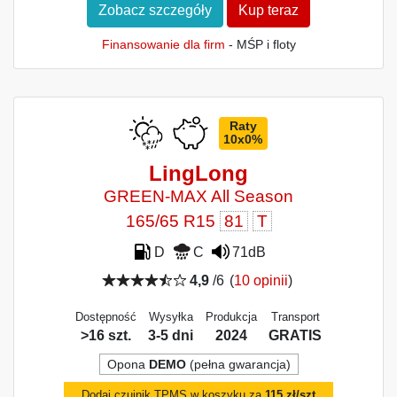
Zobacz szczegóły
Kup teraz
Finansowanie dla firm
- MŚP i floty
Raty
10x0%
LingLong
GREEN-MAX All Season
165/65 R15
81
T
D
C
71dB
4,9
/6
(
10 opinii
)
Dostępność
Wysyłka
Produkcja
Transport
>16 szt.
3-5 dni
2024
GRATIS
Opona
DEMO
(pełna gwarancja)
Dodaj czujnik TPMS w koszyku za
115 zł/szt