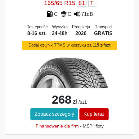
165/65 R15
81
T
C
C
71dB
Dostępność
Wysyłka
Produkcja
Transport
8-16 szt.
24-48h
2026
GRATIS
Dodaj czujnik TPMS w koszyku za
115 zł/szt
268
zł
/szt.
Zobacz szczegóły
Kup teraz
Finansowanie dla firm
- MŚP i floty