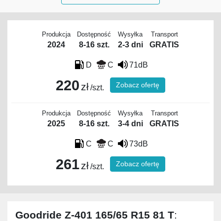
Produkcja
Dostępność
Wysyłka
Transport
2024
8-16 szt.
2-3 dni
GRATIS
D
C
71dB
220
Zobacz ofertę
zł
/szt.
Produkcja
Dostępność
Wysyłka
Transport
2025
8-16 szt.
3-4 dni
GRATIS
C
C
73dB
261
Zobacz ofertę
zł
/szt.
Goodride Z-401 165/65 R15 81 T
: