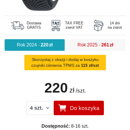
Dostawa
TAX FREE
14 dni
GRATIS
zwrot VAT
na zwrot
Rok 2024
-
220
zł
Rok 2025
-
261
zł
Skorzystaj z okazji i dodaj w koszyku
czujniki ciśnienia TPMS za
115 zł/szt
220
zł
/szt.
Do koszyka
Dostępność:
8-16 szt.