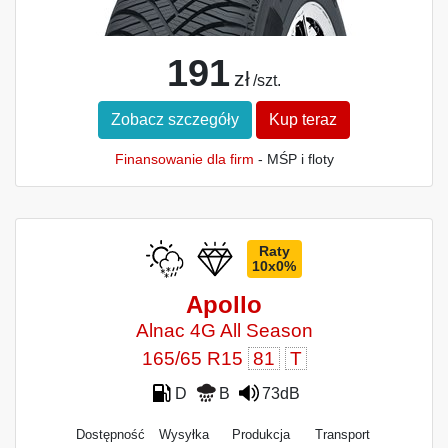
191
zł
/szt.
Zobacz szczegóły
Kup teraz
Finansowanie dla firm
- MŚP i floty
Raty
10x0%
Apollo
Alnac 4G All Season
165/65 R15
81
T
D
B
73dB
Dostępność
Wysyłka
Produkcja
Transport