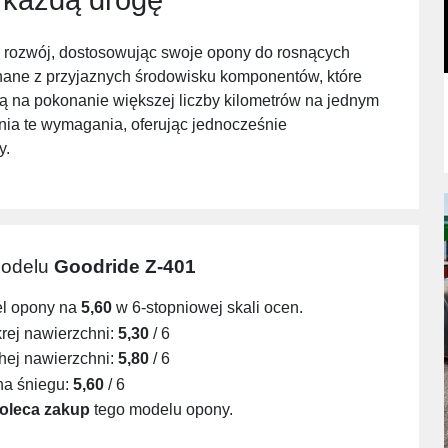
i rozwój, dostosowując swoje opony do rosnących
ane z przyjaznych środowisku komponentów, które
ą na pokonanie większej liczby kilometrów na jednym
nia te wymagania, oferując jednocześnie
y.
modelu
Goodride Z-401
el opony na
5,60
w 6-stopniowej skali ocen.
ej nawierzchni:
5,30
/ 6
ej nawierzchni:
5,80
/ 6
na śniegu:
5,60
/ 6
oleca zakup
tego modelu opony.