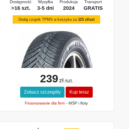
Dostępność
Wysyłka
Produkcja
Transport
>16 szt.
3-5 dni
2024
GRATIS
Dodaj czujnik TPMS w koszyku za
115 zł/szt
239
zł
/szt.
Zobacz szczegóły
Kup teraz
Finansowanie dla firm
- MŚP i floty