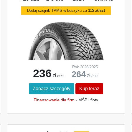
Dodaj czujnik TPMS w koszyku za
115 zł/szt
Rok 2026/2025
236
264
zł
zł
/szt.
/szt.
Zobacz szczegóły
Kup teraz
Finansowanie dla firm
- MŚP i floty