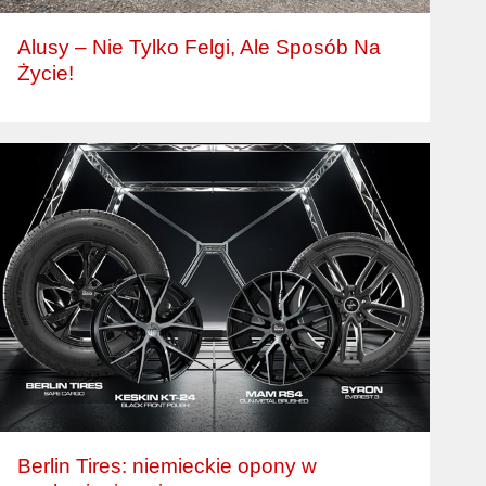
Alusy – Nie Tylko Felgi, Ale Sposób Na
Życie!
Berlin Tires: niemieckie opony w