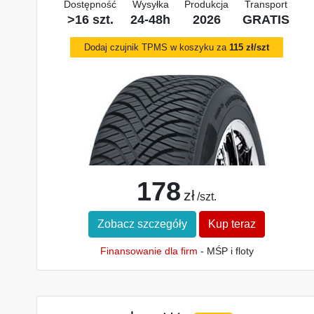
Dostępność
Wysyłka
Produkcja
Transport
>16 szt.
24-48h
2026
GRATIS
Dodaj czujnik TPMS w koszyku za
115 zł/szt
178
zł
/szt.
Zobacz szczegóły
Kup teraz
Finansowanie dla firm
- MŚP i floty