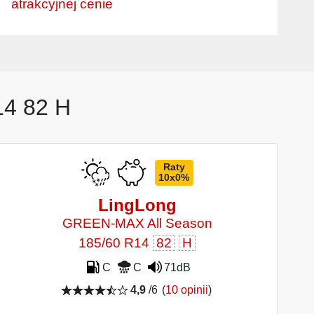
atrakcyjnej cenie
14 82 H
Raty
10x0%
LingLong
GREEN-MAX All Season
185/60 R14
82
H
C
C
71dB
4,9
/6
(
10 opinii
)