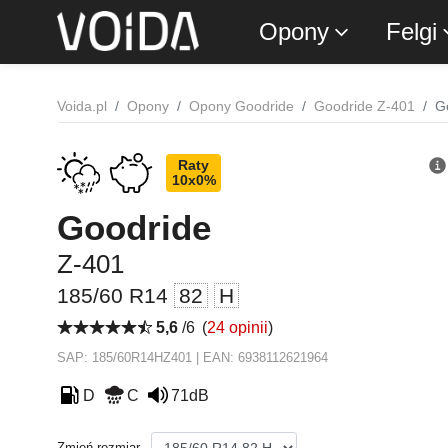
Opony
Felgi
Voida.pl
Opony
Opony Goodride
Goodride Z-401
G
Raty
10x0%
Goodride
Z-401
185/60 R14
82
H
5,6
/6
(
24 opinii
)
SAP: 185/60R14HZ401 | EAN: 6938112621964
D
C
71dB
Zmień rozmiar