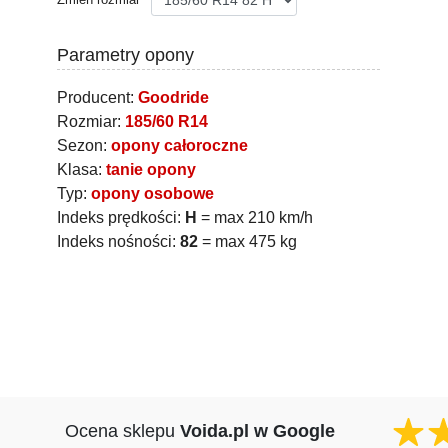
Parametry opony
Producent:
Goodride
Rozmiar:
185/60 R14
Sezon:
opony całoroczne
Klasa:
tanie opony
Typ:
opony osobowe
Indeks prędkości:
H
= max 210 km/h
Indeks nośności:
82
= max 475 kg
Ocena sklepu
Voida.pl w Google