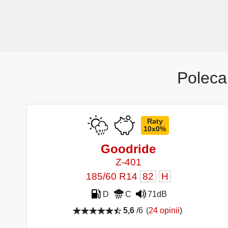
Poleca
Raty
10x0%
Goodride
Z-401
185/60 R14
82
H
D
C
71dB
5,6
/6
(
24 opinii
)