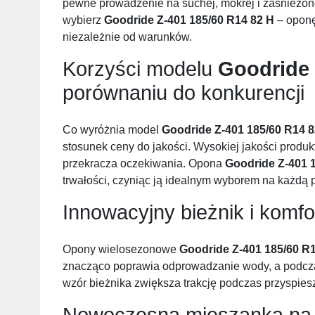
pewne prowadzenie na suchej, mokrej i zaśnieżonej 
wybierz
Goodride Z-401 185/60 R14 82 H
– oponę
niezależnie od warunków.
Korzyści modelu
Goodride 
porównaniu do konkurencji
Co wyróżnia model
Goodride Z-401 185/60 R14 8
stosunek ceny do jakości. Wysokiej jakości produkt w
przekracza oczekiwania. Opona
Goodride Z-401 
trwałości, czyniąc ją idealnym wyborem na każdą p
Innowacyjny bieżnik i komfo
Opony wielosezonowe
Goodride Z-401 185/60 R
znacząco poprawia odprowadzanie wody, a podcza
wzór bieżnika zwiększa trakcję podczas przyspie
Nowoczesna mieszanka na 