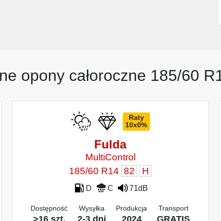
ne opony całoroczne 185/60 R
Raty
10x0%
Fulda
MultiControl
185/60 R14
82
H
D
C
71dB
Dostępność
Wysyłka
Produkcja
Transport
>16 szt.
2-3 dni
2024
GRATIS