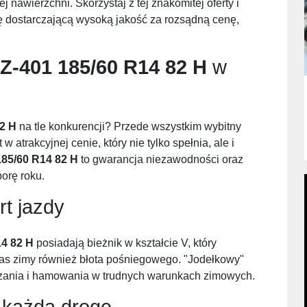
nawierzchni. Skorzystaj z tej znakomitej oferty i
 dostarczającą wysoką jakość za rozsądną cenę,
Z-401 185/60 R14 82 H
w
2 H
na tle konkurencji? Przede wszystkim wybitny
 atrakcyjnej cenie, który nie tylko spełnia, ale i
185/60 R14 82 H
to gwarancja niezawodności oraz
orę roku.
rt jazdy
14 82 H
posiadają bieżnik w kształcie V, który
s zimy również błota pośniegowego. "Jodełkowy"
szania i hamowania w trudnych warunkach zimowych.
każdą drogę