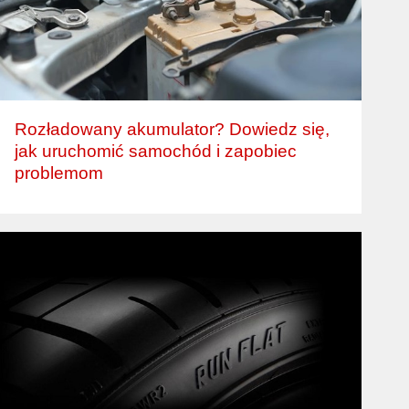
Rozładowany akumulator? Dowiedz się,
jak uruchomić samochód i zapobiec
problemom