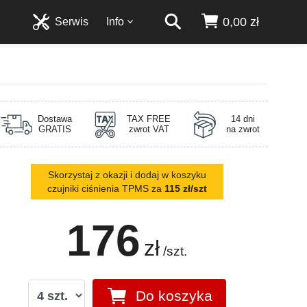
0,00 zł
Serwis
Info
Dostawa
TAX FREE
14 dni
GRATIS
zwrot VAT
na zwrot
Skorzystaj z okazji i dodaj w koszyku
czujniki ciśnienia TPMS za
115 zł/szt
176
zł
/szt.
Do koszyka