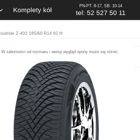
PN-PT: 8-17, SB: 10-14
Komplety kół
tel: 52 527 50 11
oodride Z-401 185/60 R14 82 H
W zależności od rozmiaru i wersji wygląd opony może się różnić.