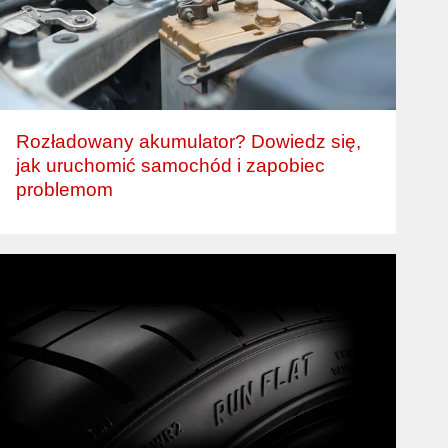
Rozładowany akumulator? Dowiedz się,
jak uruchomić samochód i zapobiec
problemom