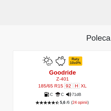
Poleca
Raty
10x0%
Goodride
Z-401
185/65 R15
92
H
XL
C
C
71dB
5,6
/6
(
24 opinii
)