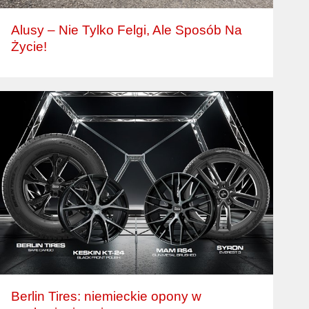
Alusy – Nie Tylko Felgi, Ale Sposób Na
Życie!
Berlin Tires: niemieckie opony w