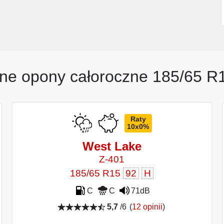
ne opony całoroczne 185/65 R
Raty
10x0%
West Lake
Z-401
185/65 R15
92
H
C
C
71dB
5,7
/6
(
12 opinii
)