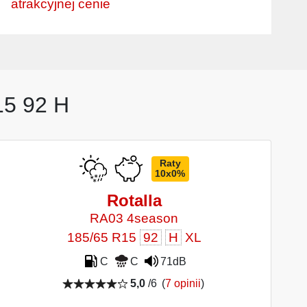
atrakcyjnej cenie
15 92 H
Raty
10x0%
Rotalla
RA03 4season
185/65 R15
92
H
XL
C
C
71dB
5,0
/6
(
7 opinii
)