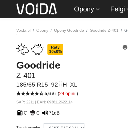
Opony
Felgi
Voida.pl
Opony
Opony Goodride
Goodride Z-401
G
Raty
10x0%
Goodride
Z-401
185/65 R15
92
H
XL
5,6
/6
(
24 opinii
)
SAP: 2211 | EAN: 6938112622114
C
C
71dB
Zmień rozmiar