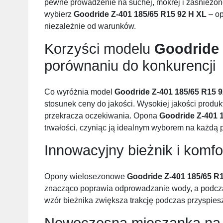
pewne prowadzenie na suchej, mokrej i zaśnieżonej 
wybierz
Goodride Z-401 185/65 R15 92 H XL
– op
niezależnie od warunków.
Korzyści modelu
Goodride 
porównaniu do konkurencji
Co wyróżnia model
Goodride Z-401 185/65 R15 
stosunek ceny do jakości. Wysokiej jakości produkt w
przekracza oczekiwania. Opona
Goodride Z-401 
trwałości, czyniąc ją idealnym wyborem na każdą p
Innowacyjny bieżnik i komfo
Opony wielosezonowe
Goodride Z-401 185/65 R
znacząco poprawia odprowadzanie wody, a podcza
wzór bieżnika zwiększa trakcję podczas przyspie
Nowoczesna mieszanka na 