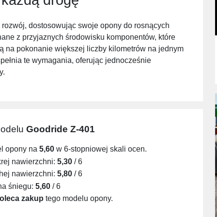
i rozwój, dostosowując swoje opony do rosnących
ane z przyjaznych środowisku komponentów, które
ą na pokonanie większej liczby kilometrów na jednym
pełnia te wymagania, oferując jednocześnie
y.
modelu
Goodride Z-401
el opony na
5,60
w 6-stopniowej skali ocen.
ej nawierzchni:
5,30
/ 6
ej nawierzchni:
5,80
/ 6
na śniegu:
5,60
/ 6
oleca zakup
tego modelu opony.