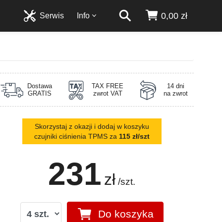
0,00 zł
Serwis
Info
Dostawa
TAX FREE
14 dni
GRATIS
zwrot VAT
na zwrot
Skorzystaj z okazji i dodaj w koszyku
czujniki ciśnienia TPMS za
115 zł/szt
231
zł
/szt.
Do koszyka