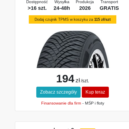
Dostępność
Wysyłka
Produkcja
Transport
>16 szt.
24-48h
2026
GRATIS
Dodaj czujnik TPMS w koszyku za
115 zł/szt
194
zł
/szt.
Zobacz szczegóły
Kup teraz
Finansowanie dla firm
- MŚP i floty