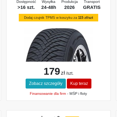
Dostępność
Wysyłka
Produkcja
Transport
>16 szt.
24-48h
2026
GRATIS
Dodaj czujnik TPMS w koszyku za
115 zł/szt
179
zł
/szt.
Zobacz szczegóły
Kup teraz
Finansowanie dla firm
- MŚP i floty