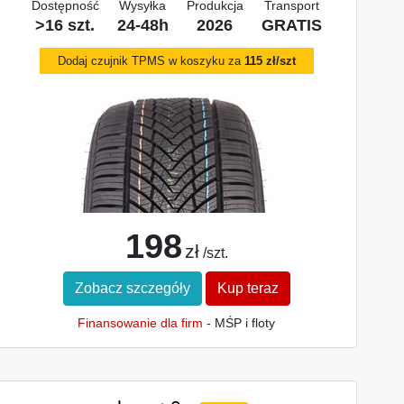
Dostępność
Wysyłka
Produkcja
Transport
>16 szt.
24-48h
2026
GRATIS
Dodaj czujnik TPMS w koszyku za
115 zł/szt
198
zł
/szt.
Zobacz szczegóły
Kup teraz
Finansowanie dla firm
- MŚP i floty