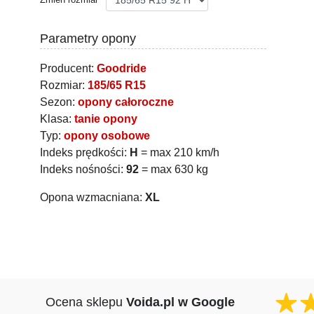
Parametry opony
Producent:
Goodride
Rozmiar:
185/65 R15
Sezon:
opony całoroczne
Klasa:
tanie opony
Typ:
opony osobowe
Indeks prędkości:
H
= max 210 km/h
Indeks nośności:
92
= max 630 kg
Opona wzmacniana:
XL
Ocena sklepu
Voida.pl w Google