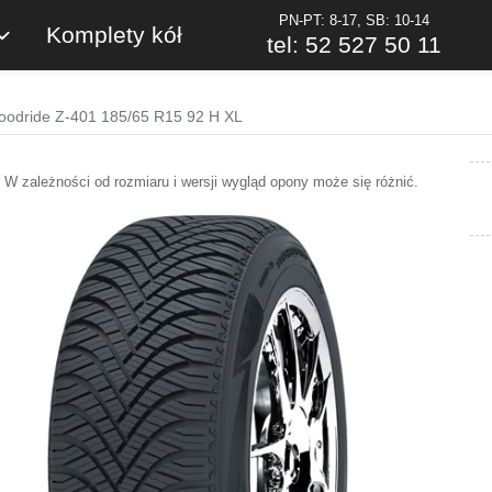
PN-PT: 8-17, SB: 10-14
Komplety kół
tel: 52 527 50 11
oodride Z-401 185/65 R15 92 H XL
W zależności od rozmiaru i wersji wygląd opony może się różnić.