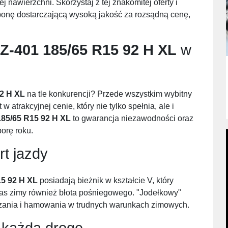
nawierzchni. Skorzystaj z tej znakomitej oferty i
onę dostarczającą wysoką jakość za rozsądną cenę,
Z-401 185/65 R15 92 H XL
w
92 H XL
na tle konkurencji? Przede wszystkim wybitny
 atrakcyjnej cenie, który nie tylko spełnia, ale i
185/65 R15 92 H XL
to gwarancja niezawodności oraz
orę roku.
rt jazdy
15 92 H XL
posiadają bieżnik w kształcie V, który
s zimy również błota pośniegowego. "Jodełkowy"
szania i hamowania w trudnych warunkach zimowych.
każdą drogę