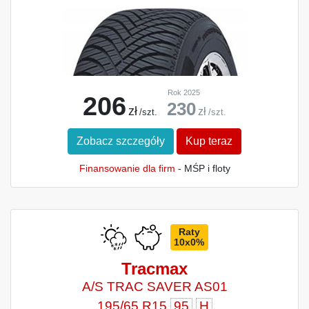
Rok 2025
206
230
zł
zł
/szt.
/szt.
Zobacz szczegóły
Kup teraz
Finansowanie dla firm
- MŚP i floty
Raty
10x0%
Tracmax
A/S TRAC SAVER AS01
195/65 R15
95
H