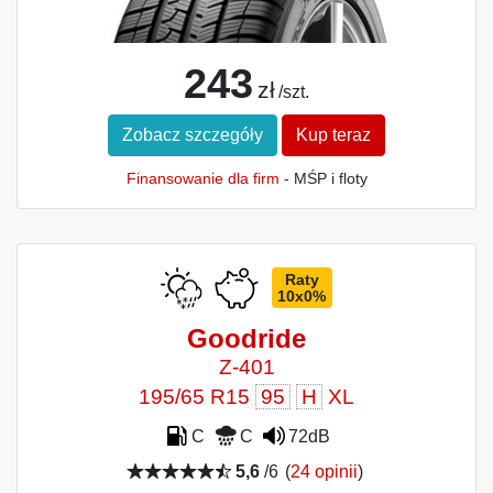
243
zł
/szt.
Zobacz szczegóły
Kup teraz
Finansowanie dla firm
- MŚP i floty
Raty
10x0%
Goodride
Z-401
195/65 R15
95
H
XL
C
C
72dB
5,6
/6
(
24 opinii
)