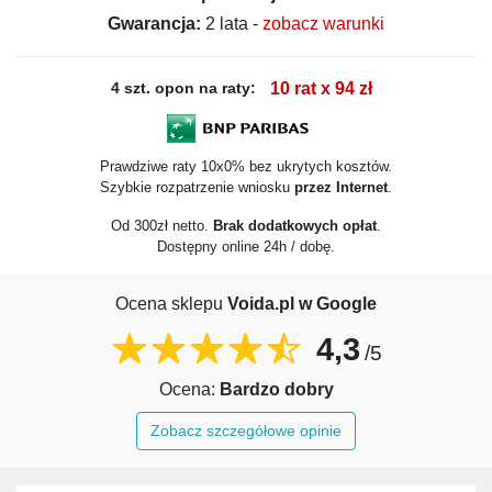
Gwarancja:
2 lata -
zobacz warunki
4 szt. opon na raty:
10 rat x 94 zł
Prawdziwe raty 10x0% bez ukrytych kosztów.
Szybkie rozpatrzenie wniosku
przez Internet
.
Od 300zł netto.
Brak dodatkowych opłat
.
Dostępny online 24h / dobę.
Ocena sklepu
Voida.pl w Google
4,3
/5
Ocena:
Bardzo dobry
Zobacz szczegółowe opinie