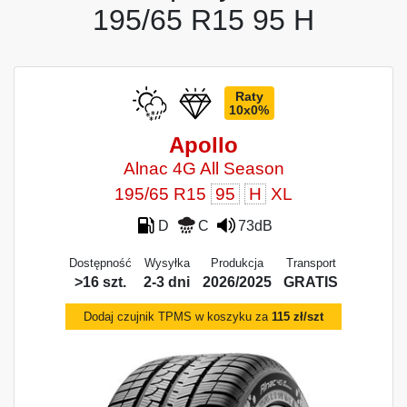
195/65 R15 95 H
Raty
10x0%
Apollo
Alnac 4G All Season
195/65 R15
95
H
XL
D
C
73dB
Dostępność
Wysyłka
Produkcja
Transport
>16 szt.
2-3 dni
2026/2025
GRATIS
Dodaj czujnik TPMS w koszyku za
115 zł/szt