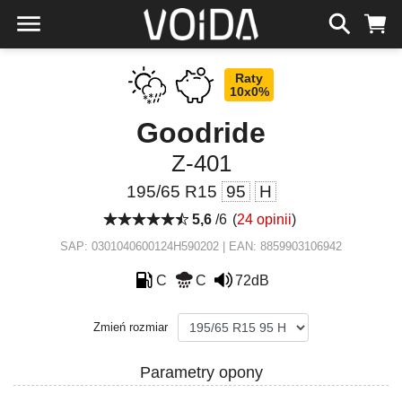
Raty
10x0%
Goodride
Z-401
195/65 R15
95
H
5,6
/6
(
24 opinii
)
SAP: 0301040600124H590202 | EAN: 8859903106942
C
C
72dB
Zmień rozmiar
Parametry opony