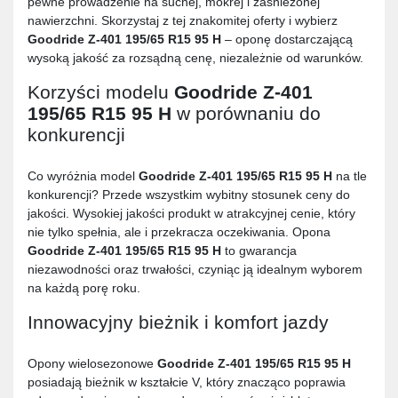
pewne prowadzenie na suchej, mokrej i zaśnieżonej
nawierzchni. Skorzystaj z tej znakomitej oferty i wybierz
Goodride Z-401 195/65 R15 95 H
– oponę dostarczającą
wysoką jakość za rozsądną cenę, niezależnie od warunków.
Korzyści modelu
Goodride Z-401
195/65 R15 95 H
w porównaniu do
konkurencji
Co wyróżnia model
Goodride Z-401 195/65 R15 95 H
na tle
konkurencji? Przede wszystkim wybitny stosunek ceny do
jakości. Wysokiej jakości produkt w atrakcyjnej cenie, który
nie tylko spełnia, ale i przekracza oczekiwania. Opona
Goodride Z-401 195/65 R15 95 H
to gwarancja
niezawodności oraz trwałości, czyniąc ją idealnym wyborem
na każdą porę roku.
Innowacyjny bieżnik i komfort jazdy
Opony wielosezonowe
Goodride Z-401 195/65 R15 95 H
posiadają bieżnik w kształcie V, który znacząco poprawia