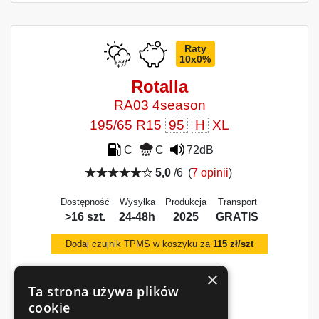
Raty
10x0%
Rotalla
RA03 4season
195/65 R15
95
H
XL
C
C
72dB
5,0
/6
(
7 opinii
)
Dostępność
Wysyłka
Produkcja
Transport
>16 szt.
24-48h
2025
GRATIS
Dodaj czujnik TPMS w koszyku za
115 zł/szt
×
Ta strona używa plików
cookie