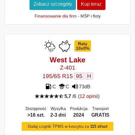
Zobacz szczegóły
Kup teraz
Finansowanie dla firm
- MŚP i floty
Raty
10x0%
West Lake
Z-401
195/65 R15
95
H
C
C
73dB
5,7
/6
(
12 opinii
)
Dostępność
Wysyłka
Produkcja
Transport
>16 szt.
2-3 dni
2024
GRATIS
Dodaj czujnik TPMS w koszyku za
115 zł/szt