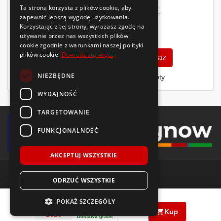
Ta strona korzysta z plików cookie, aby
zapewnić lepszą wygodę użytkowania.
Korzystając z tej strony, wyrażasz zgodę na
212
używanie przez nas wszystkich plików
zł
/szt.
cookie zgodnie z warunkami naszej polityki
plików cookie.
Dowiedz się więcej
Zobacz szczegóły
Kup teraz
NIEZBĘDNE
Finansowanie dla firm
- MŚP i floty
WYDAJNOŚĆ
TARGETOWANIE
FUNKCJONALNOŚĆ
AKCEPTUJ WSZYSTKIE
ODRZUĆ WSZYSTKIE
© 2018-2026 Voida.pl. Wszelkie prawa zastrzeżone.
Goodride
Z-401
195/65 R15
95
H
POKAŻ SZCZEGÓŁY
235
zł
PRODUKCJA
|
|
/ szt.
llms.txt
mapa witryny
polityka plików cookie
Kup
2026
Dostawa gratis