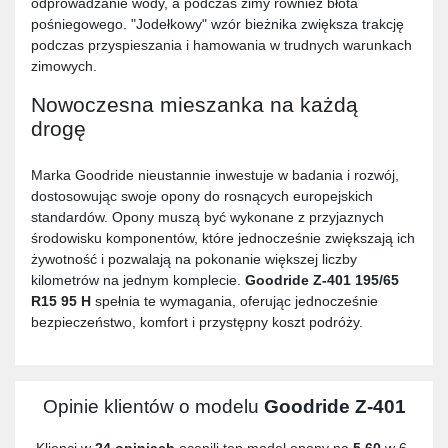
odprowadzanie wody, a podczas zimy również błota
pośniegowego. "Jodełkowy" wzór bieżnika zwiększa trakcję
podczas przyspieszania i hamowania w trudnych warunkach
zimowych.
Nowoczesna mieszanka na każdą
drogę
Marka Goodride nieustannie inwestuje w badania i rozwój,
dostosowując swoje opony do rosnących europejskich
standardów. Opony muszą być wykonane z przyjaznych
środowisku komponentów, które jednocześnie zwiększają ich
żywotność i pozwalają na pokonanie większej liczby
kilometrów na jednym komplecie.
Goodride Z-401 195/65
R15 95 H
spełnia te wymagania, oferując jednocześnie
bezpieczeństwo, komfort i przystępny koszt podróży.
Opinie klientów o modelu
Goodride Z-401
Klienci w
24 opiniach
ocenili ten model opony na
5,60
w 6-