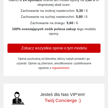
stopniowej skali ocen.
Zachowanie na mokrej nawierzchni:
5,30
/ 6
Zachowanie na suchej nawierzchni:
5,80
/ 6
Zachowanie na śniegu:
5,60
/ 6
100% oceniających osób poleca zakup
tego modelu
opony.
Zobacz wszystkie opinie o tym modelu
Opinie pochodzą od klientów, którzy nabyli produkt i go
używali. Opinie są zbierane, weryfikowane i publikowane
zgodnie z
regulaminem
.
Jesteś dla Nas VIP’em!
Twój Concierge :)