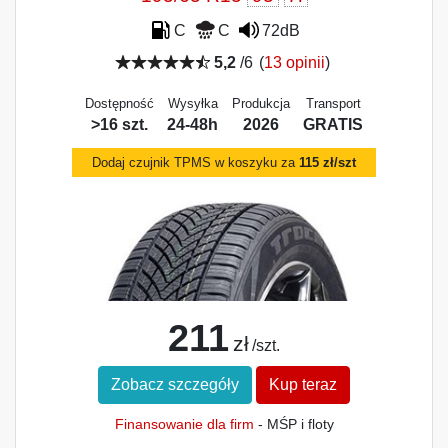
C
C
72dB
5,2
/6
(
13 opinii
)
Dostępność
Wysyłka
Produkcja
Transport
>16 szt.
24-48h
2026
GRATIS
Dodaj czujnik TPMS w koszyku za
115 zł/szt
211
zł
/szt.
Zobacz szczegóły
Kup teraz
Finansowanie dla firm
- MŚP i floty