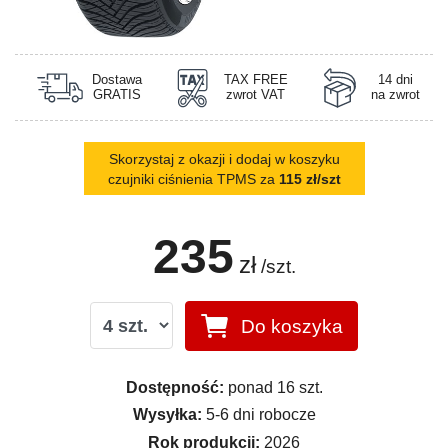
Dostawa
TAX FREE
14 dni
GRATIS
zwrot VAT
na zwrot
Skorzystaj z okazji i dodaj w koszyku
czujniki ciśnienia TPMS za
115 zł/szt
235
zł
/szt.
Do koszyka
Dostępność:
ponad 16 szt.
Wysyłka:
5-6 dni robocze
Rok produkcji:
2026