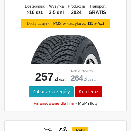
Dostępność
Wysyłka
Produkcja
Transport
>16 szt.
3-5 dni
2024
GRATIS
Dodaj czujnik TPMS w koszyku za
115 zł/szt
Rok 2026/2025
257
264
zł
zł
/szt.
/szt.
Zobacz szczegóły
Kup teraz
Finansowanie dla firm
- MŚP i floty
Raty