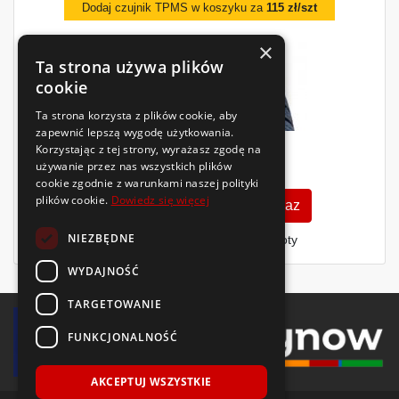
Dodaj czujnik TPMS w koszyku za
115 zł/szt
×
Ta strona używa plików
cookie
Ta strona korzysta z plików cookie, aby
zapewnić lepszą wygodę użytkowania.
Korzystając z tej strony, wyrażasz zgodę na
159
zł
używanie przez nas wszystkich plików
/szt.
cookie zgodnie z warunkami naszej polityki
plików cookie.
Dowiedz się więcej
Zobacz szczegóły
Kup teraz
NIEZBĘDNE
Finansowanie dla firm
- MŚP i floty
WYDAJNOŚĆ
TARGETOWANIE
FUNKCJONALNOŚĆ
AKCEPTUJ WSZYSTKIE