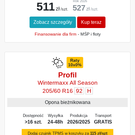
Rok 2026
511
527
zł
zł
/szt.
/szt.
Zobacz szczegóły
Kup teraz
Finansowanie dla firm
- MŚP i floty
Raty
10x0%
Profil
Wintermaxx All Season
205/60 R16
92
H
Opona bieżnikowana
Dostępność
Wysyłka
Produkcja
Transport
>16 szt.
24-48h
2026/2025
GRATIS
Dodaj czujnik TPMS w koszyku za
115 zł/szt