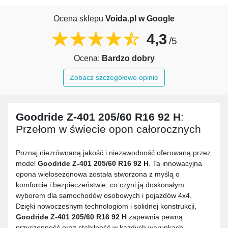
Ocena sklepu
Voida.pl w Google
4,3
/5
Ocena:
Bardzo dobry
Zobacz szczegółowe opinie
Goodride Z-401 205/60 R16 92 H
:
Przełom w świecie opon całorocznych
Poznaj niezrównaną jakość i niezawodność oferowaną przez
model
Goodride Z-401 205/60 R16 92 H
. Ta innowacyjna
opona wielosezonowa została stworzona z myślą o
komforcie i bezpieczeństwie, co czyni ją doskonałym
wyborem dla samochodów osobowych i pojazdów 4x4.
Dzięki nowoczesnym technologiom i solidnej konstrukcji,
Goodride Z-401 205/60 R16 92 H
zapewnia pewną
przyczepność oraz stabilność w każdych warunkach