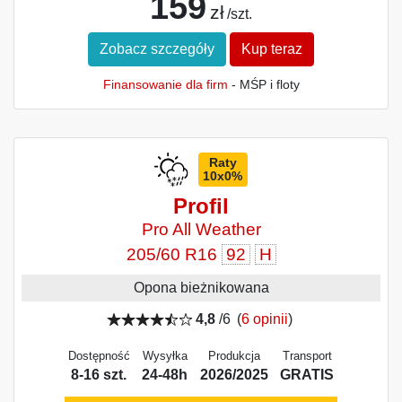
159
zł
/szt.
Zobacz szczegóły
Kup teraz
Finansowanie dla firm
- MŚP i floty
Raty
10x0%
Profil
Pro All Weather
205/60 R16
92
H
Opona bieżnikowana
4,8
/6
(
6 opinii
)
Dostępność
Wysyłka
Produkcja
Transport
8-16 szt.
24-48h
2026/2025
GRATIS