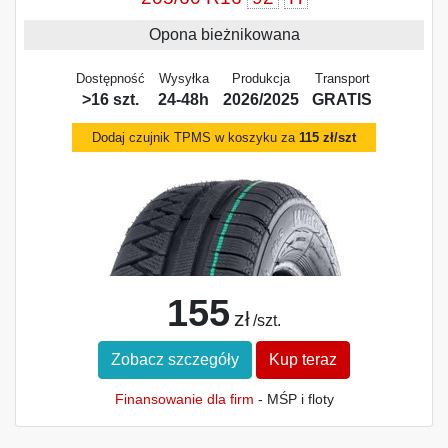
Opona bieżnikowana
Dostępność
Wysyłka
Produkcja
Transport
>16 szt.
24-48h
2026/2025
GRATIS
Dodaj czujnik TPMS w koszyku za
115 zł/szt
155
zł
/szt.
Zobacz szczegóły
Kup teraz
Finansowanie dla firm
- MŚP i floty