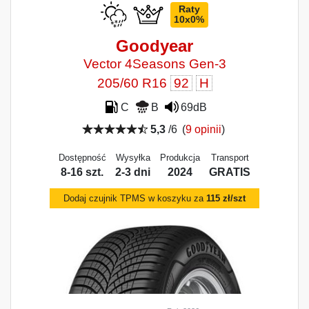
Raty
10x0%
Goodyear
Vector 4Seasons Gen-3
205/60 R16
92
H
C
B
69dB
5,3
/6
(
9 opinii
)
Dostępność
Wysyłka
Produkcja
Transport
8-16 szt.
2-3 dni
2024
GRATIS
Dodaj czujnik TPMS w koszyku za
115 zł/szt