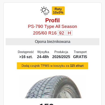
Raty
10x0%
Profil
PS-790 Type All Season
205/60 R16
92
H
Opona bieżnikowana
Dostępność
Wysyłka
Produkcja
Transport
>16 szt.
24-48h
2026/2025
GRATIS
Dodaj czujnik TPMS w koszyku za
115 zł/szt