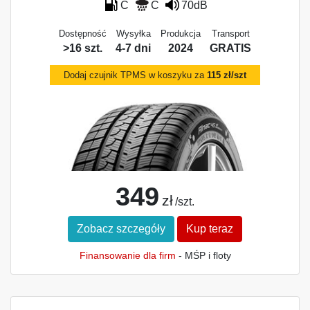
C
C
70dB
Dostępność
Wysyłka
Produkcja
Transport
>16 szt.
4-7 dni
2024
GRATIS
Dodaj czujnik TPMS w koszyku za
115 zł/szt
349
zł
/szt.
Zobacz szczegóły
Kup teraz
Finansowanie dla firm
- MŚP i floty