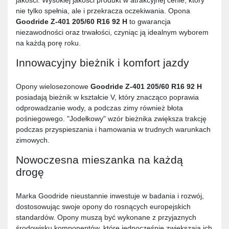
nie tylko spełnia, ale i przekracza oczekiwania. Opona
Goodride Z-401 205/60 R16 92 H
to gwarancja
niezawodności oraz trwałości, czyniąc ją idealnym wyborem
na każdą porę roku.
Innowacyjny bieżnik i komfort jazdy
Opony wielosezonowe
Goodride Z-401 205/60 R16 92 H
posiadają bieżnik w kształcie V, który znacząco poprawia
odprowadzanie wody, a podczas zimy również błota
pośniegowego. "Jodełkowy" wzór bieżnika zwiększa trakcję
podczas przyspieszania i hamowania w trudnych warunkach
zimowych.
Nowoczesna mieszanka na każdą
drogę
Marka Goodride nieustannie inwestuje w badania i rozwój,
dostosowując swoje opony do rosnących europejskich
standardów. Opony muszą być wykonane z przyjaznych
środowisku komponentów, które jednocześnie zwiększają ich