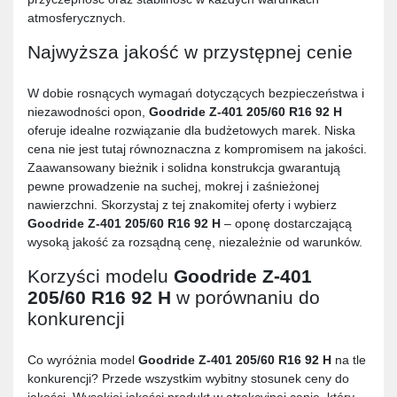
atmosferycznych.
Najwyższa jakość w przystępnej cenie
W dobie rosnących wymagań dotyczących bezpieczeństwa i
niezawodności opon,
Goodride Z-401 205/60 R16 92 H
oferuje idealne rozwiązanie dla budżetowych marek. Niska
cena nie jest tutaj równoznaczna z kompromisem na jakości.
Zaawansowany bieżnik i solidna konstrukcja gwarantują
pewne prowadzenie na suchej, mokrej i zaśnieżonej
nawierzchni. Skorzystaj z tej znakomitej oferty i wybierz
Goodride Z-401 205/60 R16 92 H
– oponę dostarczającą
wysoką jakość za rozsądną cenę, niezależnie od warunków.
Korzyści modelu
Goodride Z-401
205/60 R16 92 H
w porównaniu do
konkurencji
Co wyróżnia model
Goodride Z-401 205/60 R16 92 H
na tle
konkurencji? Przede wszystkim wybitny stosunek ceny do
jakości. Wysokiej jakości produkt w atrakcyjnej cenie, który