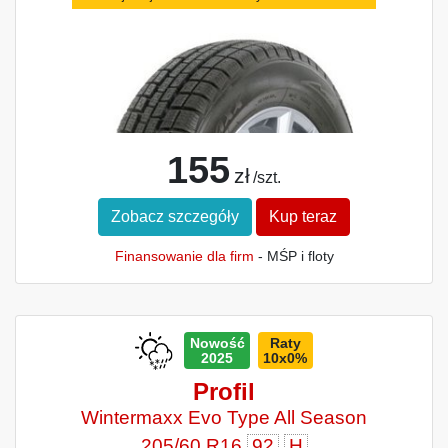
155
zł
/szt.
Zobacz szczegóły
Kup teraz
Finansowanie dla firm
- MŚP i floty
Nowość
Raty
2025
10x0%
Profil
Wintermaxx Evo Type All Season
205/60 R16
92
H