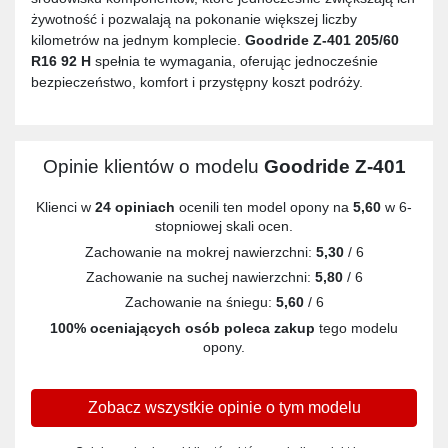
żywotność i pozwalają na pokonanie większej liczby
kilometrów na jednym komplecie.
Goodride Z-401 205/60
R16 92 H
spełnia te wymagania, oferując jednocześnie
bezpieczeństwo, komfort i przystępny koszt podróży.
Opinie klientów o modelu
Goodride Z-401
Klienci w
24 opiniach
ocenili ten model opony na
5,60
w 6-
stopniowej skali ocen.
Zachowanie na mokrej nawierzchni:
5,30
/ 6
Zachowanie na suchej nawierzchni:
5,80
/ 6
Zachowanie na śniegu:
5,60
/ 6
100% oceniających osób poleca zakup
tego modelu
opony.
Zobacz wszystkie opinie o tym modelu