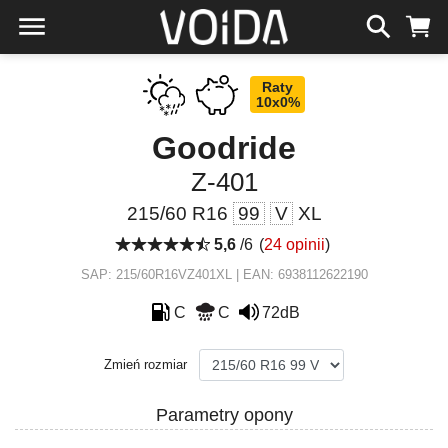
Raty
10x0%
Goodride
Z-401
215/60 R16
99
V
XL
5,6
/6
(
24 opinii
)
SAP: 215/60R16VZ401XL | EAN: 6938112622190
C
C
72dB
Zmień rozmiar
Parametry opony