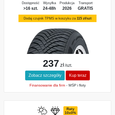
Dostępność
Wysyłka
Produkcja
Transport
>16 szt.
24-48h
2026
GRATIS
Dodaj czujnik TPMS w koszyku za
115 zł/szt
237
zł
/szt.
Zobacz szczegóły
Kup teraz
Finansowanie dla firm
- MŚP i floty
Raty
10x0%