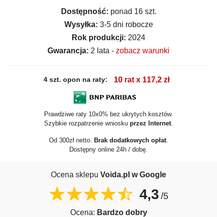
Dostępność:
ponad 16 szt.
Wysyłka:
3-5 dni robocze
Rok produkcji:
2024
Gwarancja:
2 lata -
zobacz warunki
4 szt. opon na raty:
10 rat x 117,2 zł
Prawdziwe raty 10x0% bez ukrytych kosztów.
Szybkie rozpatrzenie wniosku
przez Internet
.
Od 300zł netto.
Brak dodatkowych opłat
.
Dostępny online 24h / dobę.
Ocena sklepu
Voida.pl w Google
4,3
/5
Ocena:
Bardzo dobry