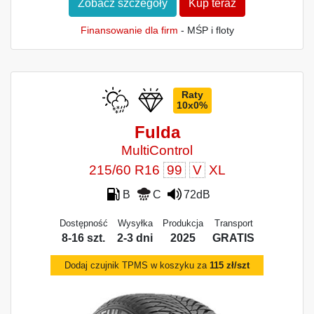
Zobacz szczegóły
Kup teraz
Finansowanie dla firm
- MŚP i floty
Raty
10x0%
Fulda
MultiControl
215/60 R16
99
V
XL
B
C
72dB
Dostępność
Wysyłka
Produkcja
Transport
8-16 szt.
2-3 dni
2025
GRATIS
Dodaj czujnik TPMS w koszyku za
115 zł/szt