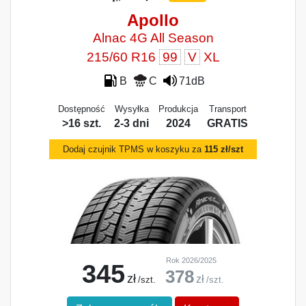
Apollo
Alnac 4G All Season
215/60 R16
99
V
XL
B
C
71dB
Dostępność
Wysyłka
Produkcja
Transport
>16 szt.
2-3 dni
2024
GRATIS
Dodaj czujnik TPMS w koszyku za
115 zł/szt
Rok 2026/2025
345
378
zł
zł
/szt.
/szt.