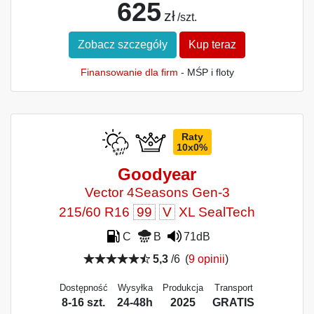
625
zł
/szt.
Zobacz szczegóły
Kup teraz
Finansowanie dla firm
- MŚP i floty
Raty
10x0%
Goodyear
Vector 4Seasons Gen-3
215/60 R16
99
V
XL SealTech
C
B
71dB
5,3
/6
(
9 opinii
)
Dostępność
Wysyłka
Produkcja
Transport
8-16 szt.
24-48h
2025
GRATIS