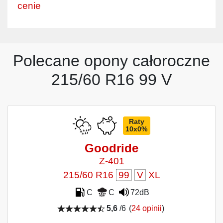
cenie
Polecane opony całoroczne
215/60 R16 99 V
Raty
10x0%
Goodride
Z-401
215/60 R16
99
V
XL
C
C
72dB
5,6
/6
(
24 opinii
)