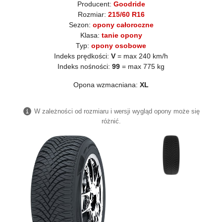
Producent:
Goodride
Rozmiar:
215/60 R16
Sezon:
opony całoroczne
Klasa:
tanie opony
Typ:
opony osobowe
Indeks prędkości:
V
= max 240 km/h
Indeks nośności:
99
= max 775 kg
Opona wzmacniana:
XL
W zależności od rozmiaru i wersji wygląd opony może się
różnić.