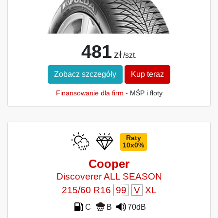
481
zł
/szt.
Zobacz szczegóły
Kup teraz
Finansowanie dla firm
- MŚP i floty
Raty
10x0%
Cooper
Discoverer ALL SEASON
215/60 R16
99
V
XL
C
B
70dB