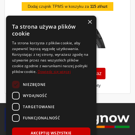
Dodaj czujnik TPMS w koszyku za
115 zł/szt
×
Ta strona używa plików
cookie
Ta strona korzysta z plików cookie, aby
zapewnić lepszą wygodę użytkowania.
Korzystając z tej strony, wyrażasz zgodę na
714
zł
używanie przez nas wszystkich plików
/szt.
cookie zgodnie z warunkami naszej polityki
plików cookie.
Dowiedz się więcej
Zobacz szczegóły
Kup teraz
NIEZBĘDNE
Finansowanie dla firm
- MŚP i floty
WYDAJNOŚĆ
TARGETOWANIE
FUNKCJONALNOŚĆ
AKCEPTUJ WSZYSTKIE