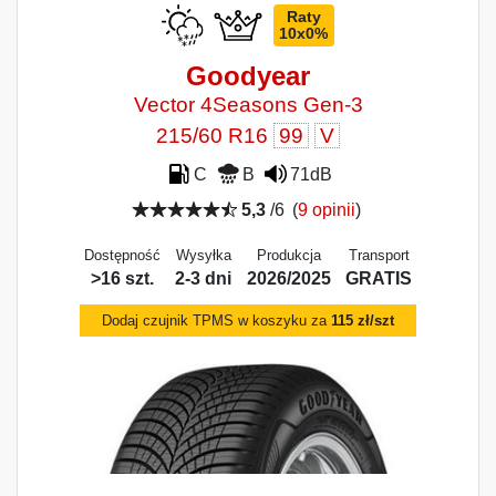
Raty
10x0%
Goodyear
Vector 4Seasons Gen-3
215/60 R16
99
V
C
B
71dB
5,3
/6
(
9 opinii
)
Dostępność
Wysyłka
Produkcja
Transport
>16 szt.
2-3 dni
2026/2025
GRATIS
Dodaj czujnik TPMS w koszyku za
115 zł/szt