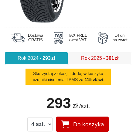
Dostawa
TAX FREE
14 dni
GRATIS
zwrot VAT
na zwrot
Rok 2024
-
293
zł
Rok 2025
-
301
zł
Skorzystaj z okazji i dodaj w koszyku
czujniki ciśnienia TPMS za
115 zł/szt
293
zł
/szt.
Do koszyka