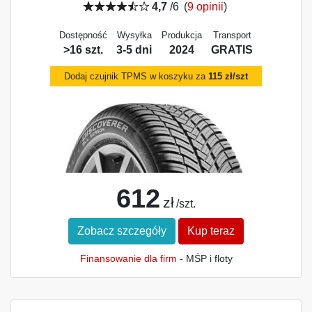
4,7
/6
(
9 opinii
)
Dostępność
Wysyłka
Produkcja
Transport
>16 szt.
3-5 dni
2024
GRATIS
Dodaj czujnik TPMS w koszyku za
115 zł/szt
612
zł
/szt.
Zobacz szczegóły
Kup teraz
Finansowanie dla firm
- MŚP i floty