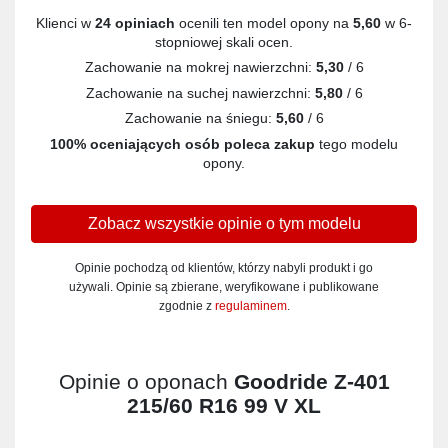
Klienci w
24 opiniach
ocenili ten model opony na
5,60
w 6-
stopniowej skali ocen.
Zachowanie na mokrej nawierzchni:
5,30
/ 6
Zachowanie na suchej nawierzchni:
5,80
/ 6
Zachowanie na śniegu:
5,60
/ 6
100% oceniających osób poleca zakup
tego modelu
opony.
Zobacz wszystkie opinie o tym modelu
Opinie pochodzą od klientów, którzy nabyli produkt i go
używali. Opinie są zbierane, weryfikowane i publikowane
zgodnie z
regulaminem
.
Opinie o oponach
Goodride Z-401
215/60 R16 99 V XL