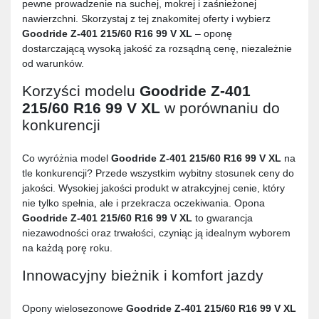
pewne prowadzenie na suchej, mokrej i zaśnieżonej
nawierzchni. Skorzystaj z tej znakomitej oferty i wybierz
Goodride Z-401 215/60 R16 99 V XL
– oponę
dostarczającą wysoką jakość za rozsądną cenę, niezależnie
od warunków.
Korzyści modelu
Goodride Z-401
215/60 R16 99 V XL
w porównaniu do
konkurencji
Co wyróżnia model
Goodride Z-401 215/60 R16 99 V XL
na
tle konkurencji? Przede wszystkim wybitny stosunek ceny do
jakości. Wysokiej jakości produkt w atrakcyjnej cenie, który
nie tylko spełnia, ale i przekracza oczekiwania. Opona
Goodride Z-401 215/60 R16 99 V XL
to gwarancja
niezawodności oraz trwałości, czyniąc ją idealnym wyborem
na każdą porę roku.
Innowacyjny bieżnik i komfort jazdy
Opony wielosezonowe
Goodride Z-401 215/60 R16 99 V XL