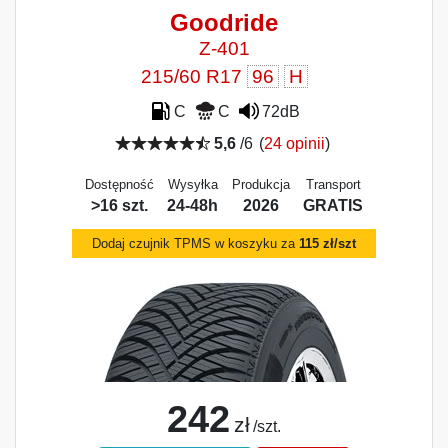
Goodride
Z-401
215/60 R17
96
H
C
C
72dB
5,6
/6
(
24 opinii
)
Dostępność
Wysyłka
Produkcja
Transport
>16 szt.
24-48h
2026
GRATIS
Dodaj czujnik TPMS w koszyku za
115 zł/szt
242
zł
/szt.