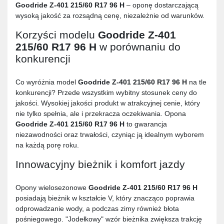
Goodride Z-401 215/60 R17 96 H
– oponę dostarczającą
wysoką jakość za rozsądną cenę, niezależnie od warunków.
Korzyści modelu
Goodride Z-401
215/60 R17 96 H
w porównaniu do
konkurencji
Co wyróżnia model
Goodride Z-401 215/60 R17 96 H
na tle
konkurencji? Przede wszystkim wybitny stosunek ceny do
jakości. Wysokiej jakości produkt w atrakcyjnej cenie, który
nie tylko spełnia, ale i przekracza oczekiwania. Opona
Goodride Z-401 215/60 R17 96 H
to gwarancja
niezawodności oraz trwałości, czyniąc ją idealnym wyborem
na każdą porę roku.
Innowacyjny bieżnik i komfort jazdy
Opony wielosezonowe
Goodride Z-401 215/60 R17 96 H
posiadają bieżnik w kształcie V, który znacząco poprawia
odprowadzanie wody, a podczas zimy również błota
pośniegowego. "Jodełkowy" wzór bieżnika zwiększa trakcję