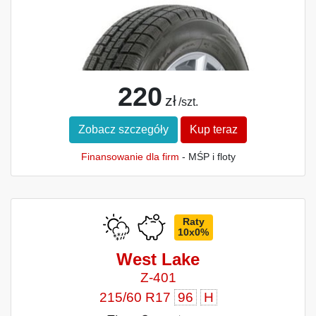
220
zł
/szt.
Zobacz szczegóły
Kup teraz
Finansowanie dla firm
- MŚP i floty
Raty
10x0%
West Lake
Z-401
215/60 R17
96
H