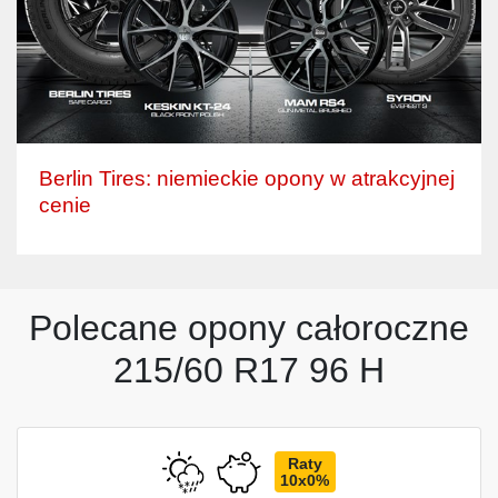
Berlin Tires: niemieckie opony w atrakcyjnej
cenie
Polecane opony całoroczne
215/60 R17 96 H
Raty
10x0%