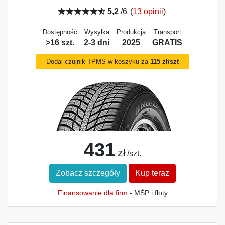
5,2
/6
(
13 opinii
)
Dostępność
Wysyłka
Produkcja
Transport
>16 szt.
2-3 dni
2025
GRATIS
Dodaj czujnik TPMS w koszyku za
115 zł/szt
431
zł
/szt.
Zobacz szczegóły
Kup teraz
Finansowanie dla firm
- MŚP i floty