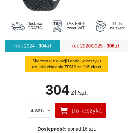
Dostawa
TAX FREE
14 dni
GRATIS
zwrot VAT
na zwrot
Rok 2024
-
304
zł
Rok 2026/2025
-
306
zł
Skorzystaj z okazji i dodaj w koszyku
czujniki ciśnienia TPMS za
115 zł/szt
304
zł
/szt.
Do koszyka
Dostępność:
ponad 16 szt.