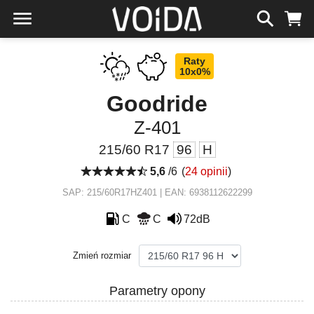
Raty
10x0%
Goodride
Z-401
215/60 R17
96
H
5,6
/6
(
24 opinii
)
SAP: 215/60R17HZ401 | EAN: 6938112622299
C
C
72dB
Zmień rozmiar
Parametry opony