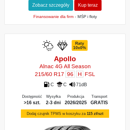
Zobacz szczegóły
Kup teraz
Finansowanie dla firm
- MŚP i floty
Raty
10x0%
Apollo
Alnac 4G All Season
215/60 R17
96
H
FSL
C
C
71dB
Dostępność
Wysyłka
Produkcja
Transport
>16 szt.
2-3 dni
2026/2025
GRATIS
Dodaj czujnik TPMS w koszyku za
115 zł/szt