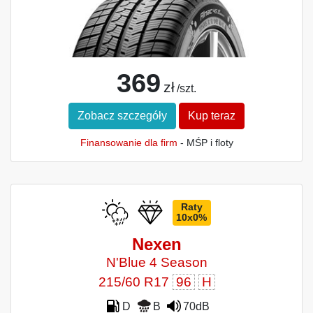
369
zł
/szt.
Zobacz szczegóły
Kup teraz
Finansowanie dla firm
- MŚP i floty
Raty
10x0%
Nexen
N'Blue 4 Season
215/60 R17
96
H
D
B
70dB