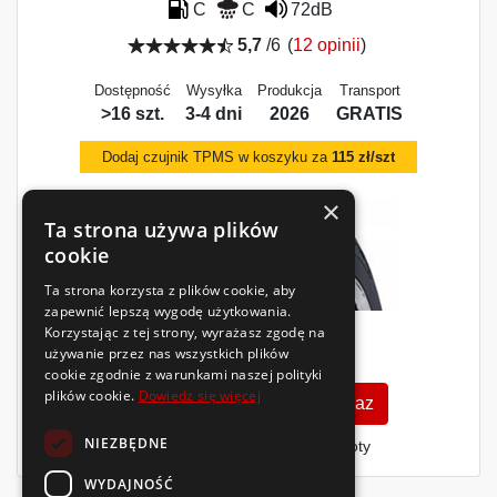
C
C
72dB
5,7
/6
(
12 opinii
)
Dostępność
Wysyłka
Produkcja
Transport
>16 szt.
3-4 dni
2026
GRATIS
Dodaj czujnik TPMS w koszyku za
115 zł/szt
×
Ta strona używa plików
cookie
Ta strona korzysta z plików cookie, aby
zapewnić lepszą wygodę użytkowania.
Korzystając z tej strony, wyrażasz zgodę na
270
używanie przez nas wszystkich plików
zł
/szt.
cookie zgodnie z warunkami naszej polityki
plików cookie.
Dowiedz się więcej
Zobacz szczegóły
Kup teraz
NIEZBĘDNE
Finansowanie dla firm
- MŚP i floty
WYDAJNOŚĆ