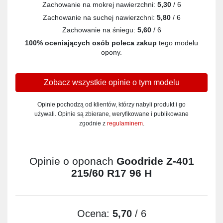
Zachowanie na mokrej nawierzchni:
5,30
/ 6
Zachowanie na suchej nawierzchni:
5,80
/ 6
Zachowanie na śniegu:
5,60
/ 6
100% oceniających osób poleca zakup
tego modelu
opony.
Zobacz wszystkie opinie o tym modelu
Opinie pochodzą od klientów, którzy nabyli produkt i go
używali. Opinie są zbierane, weryfikowane i publikowane
zgodnie z
regulaminem
.
Opinie o oponach
Goodride Z-401
215/60 R17 96 H
Ocena:
5,70
/ 6