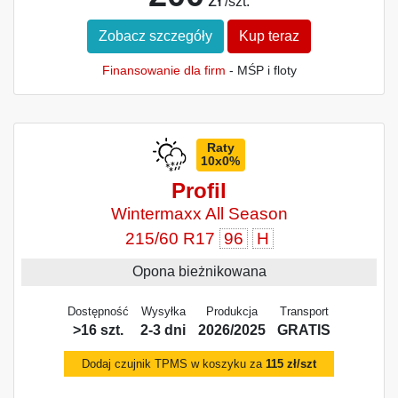
/szt.
Zobacz szczegóły
Kup teraz
Finansowanie dla firm
- MŚP i floty
Raty
10x0%
Profil
Wintermaxx All Season
215/60 R17
96
H
Opona bieżnikowana
Dostępność
Wysyłka
Produkcja
Transport
>16 szt.
2-3 dni
2026/2025
GRATIS
Dodaj czujnik TPMS w koszyku za
115 zł/szt