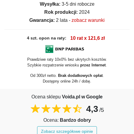
Wysyłka:
3-5 dni robocze
Rok produkcji:
2024
Gwarancja:
2 lata -
zobacz warunki
4 szt. opon na raty:
10 rat x 121,6 zł
Prawdziwe raty 10x0% bez ukrytych kosztów.
Szybkie rozpatrzenie wniosku
przez Internet
.
Od 300zł netto.
Brak dodatkowych opłat
.
Dostępny online 24h / dobę.
Ocena sklepu
Voida.pl w Google
4,3
/5
Ocena:
Bardzo dobry
Zobacz szczegółowe opinie