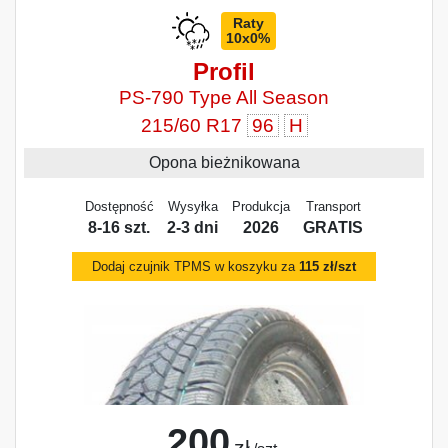
Raty
10x0%
Profil
PS-790 Type All Season
215/60 R17
96
H
Opona bieżnikowana
Dostępność
Wysyłka
Produkcja
Transport
8-16 szt.
2-3 dni
2026
GRATIS
Dodaj czujnik TPMS w koszyku za
115 zł/szt
200
zł