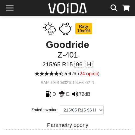
Raty
10x0%
Goodride
Z-401
215/65 R15
96
H
5,6
/6
(
24 opinii
)
SAP: 0301043210194H5902T1
D
C
72dB
Zmień rozmiar
Parametry opony