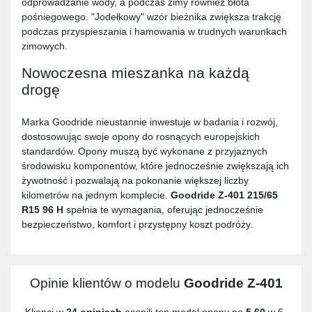
odprowadzanie wody, a podczas zimy również błota
pośniegowego. "Jodełkowy" wzór bieżnika zwiększa trakcję
podczas przyspieszania i hamowania w trudnych warunkach
zimowych.
Nowoczesna mieszanka na każdą
drogę
Marka Goodride nieustannie inwestuje w badania i rozwój,
dostosowując swoje opony do rosnących europejskich
standardów. Opony muszą być wykonane z przyjaznych
środowisku komponentów, które jednocześnie zwiększają ich
żywotność i pozwalają na pokonanie większej liczby
kilometrów na jednym komplecie.
Goodride Z-401 215/65
R15 96 H
spełnia te wymagania, oferując jednocześnie
bezpieczeństwo, komfort i przystępny koszt podróży.
Opinie klientów o modelu
Goodride Z-401
Klienci w
24 opiniach
ocenili ten model opony na
5,60
w 6-