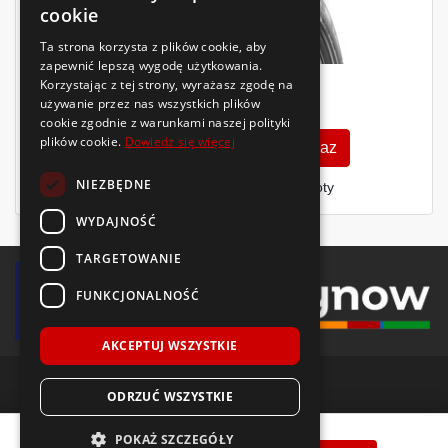
cookie
Ta strona korzysta z plików cookie, aby
zapewnić lepszą wygodę użytkowania.
Korzystając z tej strony, wyrażasz zgodę na
217
używanie przez nas wszystkich plików
zł
/szt.
cookie zgodnie z warunkami naszej polityki
plików cookie.
Dowiedz się więcej
Zobacz szczegóły
Kup teraz
NIEZBĘDNE
Finansowanie dla firm
- MŚP i floty
WYDAJNOŚĆ
TARGETOWANIE
FUNKCJONALNOŚĆ
AKCEPTUJ WSZYSTKIE
ODRZUĆ WSZYSTKIE
© 2018-2026 Voida.pl. Wszelkie prawa zastrzeżone.
Goodride
Z-401
215/65 R15
96
H
POKAŻ SZCZEGÓŁY