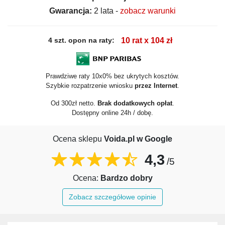
Gwarancja:
2 lata -
zobacz warunki
4 szt. opon na raty:
10 rat x 104 zł
Prawdziwe raty 10x0% bez ukrytych kosztów.
Szybkie rozpatrzenie wniosku
przez Internet
.
Od 300zł netto.
Brak dodatkowych opłat
.
Dostępny online 24h / dobę.
Ocena sklepu
Voida.pl w Google
4,3
/5
Ocena:
Bardzo dobry
Zobacz szczegółowe opinie