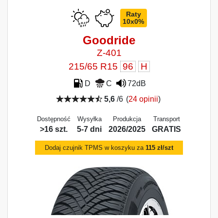
Raty
10x0%
Goodride
Z-401
215/65 R15
96
H
D
C
72dB
5,6
/6
(
24 opinii
)
Dostępność
Wysyłka
Produkcja
Transport
>16 szt.
5-7 dni
2026/2025
GRATIS
Dodaj czujnik TPMS w koszyku za
115 zł/szt