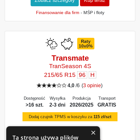
Zobacz szczegóły
Kup teraz
Finansowanie dla firm
- MŚP i floty
Raty
10x0%
Transmate
TranSeason 4S
215/65 R15
96
H
4,0
/6
(
3 opinie
)
Dostępność
Wysyłka
Produkcja
Transport
>16 szt.
2-3 dni
2026/2025
GRATIS
Dodaj czujnik TPMS w koszyku za
115 zł/szt
×
Ta strona używa plików