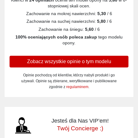
stopniowej skali ocen.
Zachowanie na mokrej nawierzchni:
5,30
/ 6
Zachowanie na suchej nawierzchni:
5,80
/ 6
Zachowanie na śniegu:
5,60
/ 6
100% oceniających osób poleca zakup
tego modelu
opony.
Zobacz wszystkie opinie o tym modelu
Opinie pochodzą od klientów, którzy nabyli produkt i go
używali. Opinie są zbierane, weryfikowane i publikowane
zgodnie z
regulaminem
.
Jesteś dla Nas VIP’em!
Twój Concierge :)