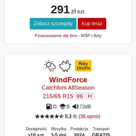
291
zł
/szt.
Zobacz szczegóły
Kup teraz
Finansowanie dla firm
- MŚP i floty
Raty
10x0%
WindForce
Catchfors AllSeason
215/65 R15
96
H
D
B
72dB
5,3
/6
(
36 opinii
)
Dostępność
Wysyłka
Produkcja
Transport
>16 szt.
3-5 dni
2024
GRATIS