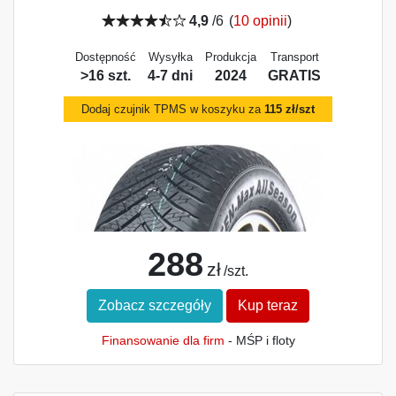
4,9
/6
(
10 opinii
)
Dostępność
Wysyłka
Produkcja
Transport
>16 szt.
4-7 dni
2024
GRATIS
Dodaj czujnik TPMS w koszyku za
115 zł/szt
288
zł
/szt.
Zobacz szczegóły
Kup teraz
Finansowanie dla firm
- MŚP i floty