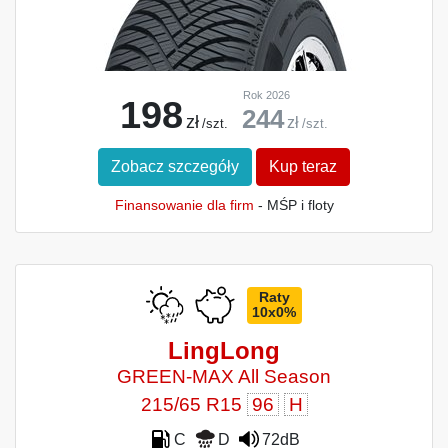
Rok 2026
198
244
zł
zł
/szt.
/szt.
Zobacz szczegóły
Kup teraz
Finansowanie dla firm
- MŚP i floty
Raty
10x0%
LingLong
GREEN-MAX All Season
215/65 R15
96
H
C
D
72dB