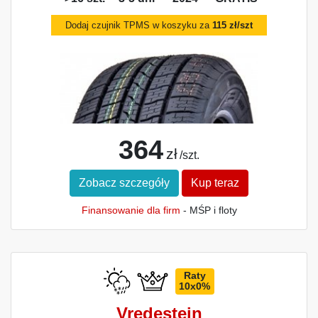
Dodaj czujnik TPMS w koszyku za
115 zł/szt
364
zł
/szt.
Zobacz szczegóły
Kup teraz
Finansowanie dla firm
- MŚP i floty
Raty
10x0%
Vredestein