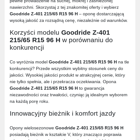
pewne prowadzenie na suchej, mokrej i zaśnieżonej
nawierzchni. Skorzystaj z tej znakomitej oferty i wybierz
Goodride Z-401 215/65 R15 96 H
– oponę dostarczającą
wysoką jakość za rozsądną cenę, niezależnie od warunków.
Korzyści modelu
Goodride Z-401
215/65 R15 96 H
w porównaniu do
konkurencji
Co wyróżnia model
Goodride Z-401 215/65 R15 96 H
na tle
konkurencji? Przede wszystkim wybitny stosunek ceny do
jakości. Wysokiej jakości produkt w atrakcyjnej cenie, który
nie tylko spełnia, ale i przekracza oczekiwania. Opona
Goodride Z-401 215/65 R15 96 H
to gwarancja
niezawodności oraz trwałości, czyniąc ją idealnym wyborem
na każdą porę roku.
Innowacyjny bieżnik i komfort jazdy
Opony wielosezonowe
Goodride Z-401 215/65 R15 96 H
posiadają bieżnik w kształcie V, który znacząco poprawia