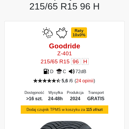
215/65 R15 96 H
Raty
10x0%
Goodride
Z-401
215/65 R15
96
H
D
C
72dB
5,6
/6
(
24 opinii
)
Dostępność
Wysyłka
Produkcja
Transport
>16 szt.
24-48h
2024
GRATIS
Dodaj czujnik TPMS w koszyku za
115 zł/szt