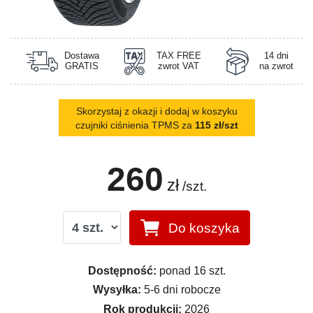
Dostawa
TAX FREE
14 dni
GRATIS
zwrot VAT
na zwrot
Skorzystaj z okazji i dodaj w koszyku
czujniki ciśnienia TPMS za
115 zł/szt
260
zł
/szt.
Do koszyka
Dostępność:
ponad 16 szt.
Wysyłka:
5-6 dni robocze
Rok produkcji:
2026