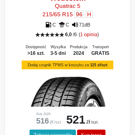
Quatrac 5
215/65 R15
96
H
C
C
71dB
6,0
/6
(
1 opinia
)
Dostępność
Wysyłka
Produkcja
Transport
>16 szt.
3-5 dni
2024
GRATIS
Dodaj czujnik TPMS w koszyku za
115 zł/szt
Rok 2025
521
516
zł
zł
/szt.
/szt.