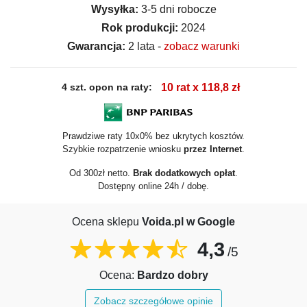
Wysyłka:
3-5 dni robocze
Rok produkcji:
2024
Gwarancja:
2 lata -
zobacz warunki
4 szt. opon na raty:
10 rat x 118,8 zł
Prawdziwe raty 10x0% bez ukrytych kosztów.
Szybkie rozpatrzenie wniosku
przez Internet
.
Od 300zł netto.
Brak dodatkowych opłat
.
Dostępny online 24h / dobę.
Ocena sklepu
Voida.pl w Google
4,3
/5
Ocena:
Bardzo dobry
Zobacz szczegółowe opinie