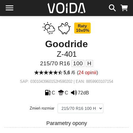
Raty
10x0%
Goodride
Z-401
215/70 R16
100
H
5,6
/6
(
24 opinii
)
SAP: 0301043960152H590202 | EAN: 8859903107154
C
C
72dB
Zmień rozmiar
Parametry opony