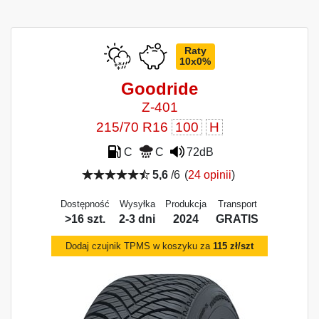
Raty
10x0%
Goodride
Z-401
215/70 R16
100
H
C
C
72dB
5,6
/6
(
24 opinii
)
Dostępność
Wysyłka
Produkcja
Transport
>16 szt.
2-3 dni
2024
GRATIS
Dodaj czujnik TPMS w koszyku za
115 zł/szt