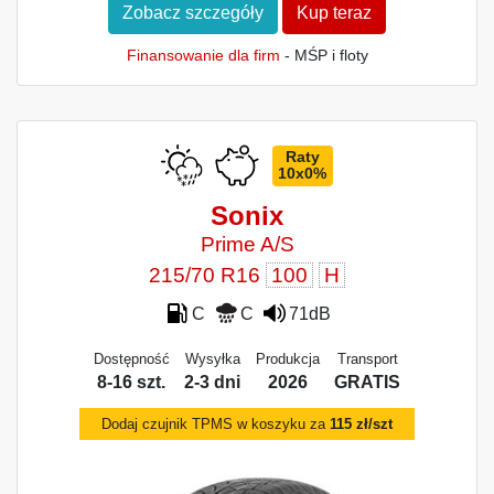
Zobacz szczegóły
Kup teraz
Finansowanie dla firm
- MŚP i floty
Raty
10x0%
Sonix
Prime A/S
215/70 R16
100
H
C
C
71dB
Dostępność
Wysyłka
Produkcja
Transport
8-16 szt.
2-3 dni
2026
GRATIS
Dodaj czujnik TPMS w koszyku za
115 zł/szt