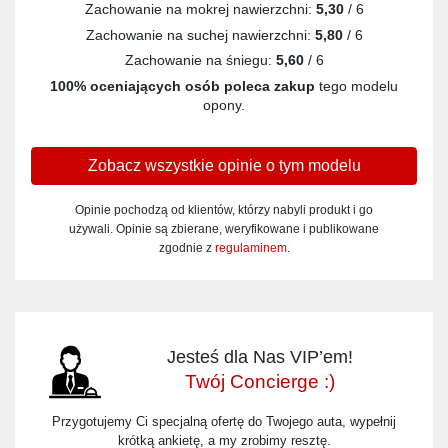
Zachowanie na mokrej nawierzchni:
5,30
/ 6
Zachowanie na suchej nawierzchni:
5,80
/ 6
Zachowanie na śniegu:
5,60
/ 6
100% oceniających osób poleca zakup
tego modelu
opony.
Zobacz wszystkie opinie o tym modelu
Opinie pochodzą od klientów, którzy nabyli produkt i go
używali. Opinie są zbierane, weryfikowane i publikowane
zgodnie z
regulaminem
.
Jesteś dla Nas VIP’em!
Twój Concierge :)
Przygotujemy Ci specjalną ofertę do Twojego auta, wypełnij
krótką ankietę, a my zrobimy resztę.