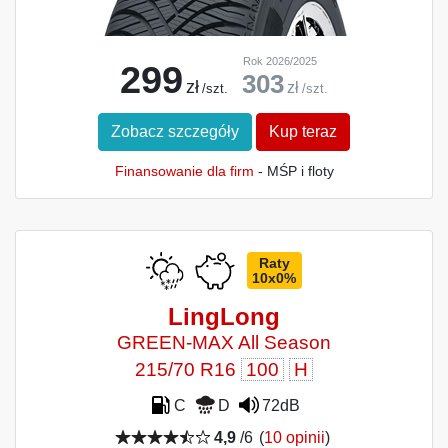
Rok 2026/2025
299
303
zł
zł
/szt.
/szt.
Zobacz szczegóły
Kup teraz
Finansowanie dla firm
- MŚP i floty
Raty
10x0%
LingLong
GREEN-MAX All Season
215/70 R16
100
H
C
D
72dB
4,9
/6
(
10 opinii
)