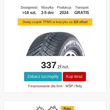
Dostępność
Wysyłka
Produkcja
Transport
>16 szt.
3-5 dni
2024
GRATIS
Dodaj czujnik TPMS w koszyku za
115 zł/szt
337
zł
/szt.
Zobacz szczegóły
Kup teraz
Finansowanie dla firm
- MŚP i floty
Raty