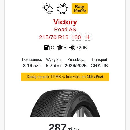
Raty
10x0%
Victory
Road AS
215/70 R16
100
H
C
B
72dB
Dostępność
Wysyłka
Produkcja
Transport
8-16 szt.
5-7 dni
2026/2025
GRATIS
Dodaj czujnik TPMS w koszyku za
115 zł/szt
287
zł
/szt.