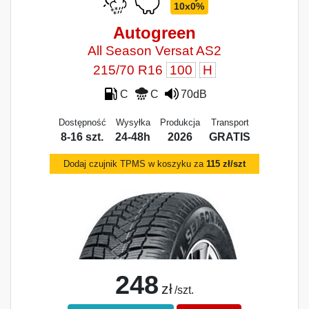
10x0%
Autogreen
All Season Versat AS2
215/70 R16
100
H
C
C
70dB
Dostępność
Wysyłka
Produkcja
Transport
8-16 szt.
24-48h
2026
GRATIS
Dodaj czujnik TPMS w koszyku za
115 zł/szt
248
zł
/szt.