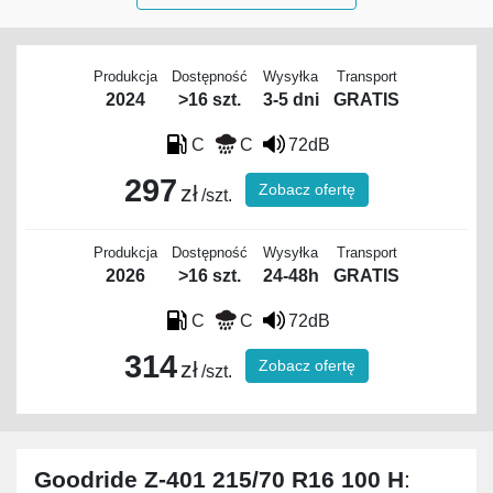
Produkcja
Dostępność
Wysyłka
Transport
2024
>16 szt.
3-5 dni
GRATIS
C
C
72dB
297
Zobacz ofertę
zł
/szt.
Produkcja
Dostępność
Wysyłka
Transport
2026
>16 szt.
24-48h
GRATIS
C
C
72dB
314
Zobacz ofertę
zł
/szt.
Goodride Z-401 215/70 R16 100 H
: