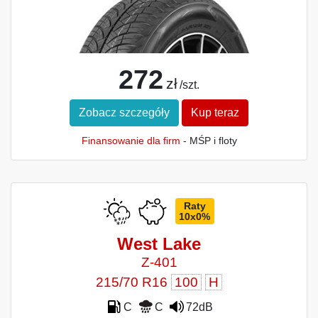
272
zł
/szt.
Zobacz szczegóły
Kup teraz
Finansowanie dla firm
- MŚP i floty
Raty
10x0%
West Lake
Z-401
215/70 R16
100
H
C
C
72dB