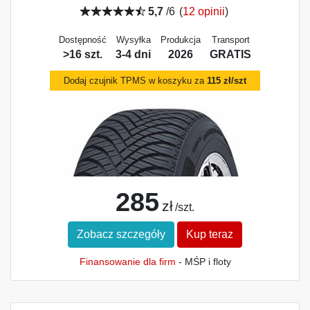
5,7
/6
(
12 opinii
)
Dostępność
Wysyłka
Produkcja
Transport
>16 szt.
3-4 dni
2026
GRATIS
Dodaj czujnik TPMS w koszyku za
115 zł/szt
285
zł
/szt.
Zobacz szczegóły
Kup teraz
Finansowanie dla firm
- MŚP i floty