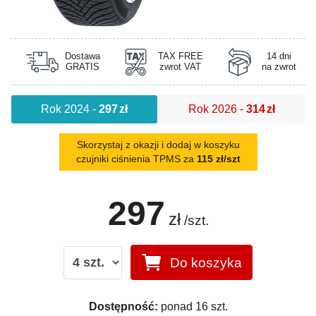
Dostawa
TAX FREE
14 dni
GRATIS
zwrot VAT
na zwrot
Rok 2024
-
297
zł
Rok 2026
-
314
zł
Skorzystaj z okazji i dodaj w koszyku
czujniki ciśnienia TPMS za
115 zł/szt
297
zł
/szt.
Do koszyka
Dostępność:
ponad 16 szt.