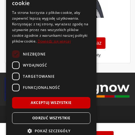
cookie
Ta strona korzysta z plików cookie, aby
zapewnić lepszą wygodę użytkowania.
Korzystając z tej strony, wyrażasz zgodę na
218
używanie przez nas wszystkich plików
zł
/szt.
cookie zgodnie z warunkami naszej polityki
plików cookie.
Dowiedz się więcej
Zobacz szczegóły
Kup teraz
NIEZBĘDNE
Finansowanie dla firm
- MŚP i floty
WYDAJNOŚĆ
TARGETOWANIE
FUNKCJONALNOŚĆ
AKCEPTUJ WSZYSTKIE
ODRZUĆ WSZYSTKIE
© 2018-2026 Voida.pl. Wszelkie prawa zastrzeżone.
Goodride
Z-401
225/40 R18
92
W
XL
POKAŻ SZCZEGÓŁY
PRODUKCJA