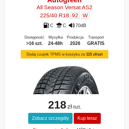
All Season Versat AS2
225/40 R18
92
W
C
C
70dB
Dostępność
Wysyłka
Produkcja
Transport
>16 szt.
24-48h
2026
GRATIS
Dodaj czujnik TPMS w koszyku za
115 zł/szt
218
zł
/szt.
Zobacz szczegóły
Kup teraz