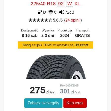
225/40 R18
92
W
XL
D
C
72dB
5,6
/6
(
24 opinii
)
Dostępność
Wysyłka
Produkcja
Transport
8-16 szt.
2-3 dni
2024
GRATIS
Dodaj czujnik TPMS w koszyku za
115 zł/szt
Rok 2026/2025
275
301
zł
zł
/szt.
/szt.
Zobacz szczegóły
Kup teraz