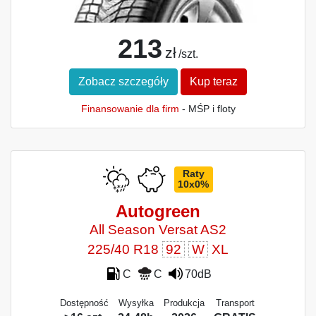
213
zł
/szt.
Zobacz szczegóły
Kup teraz
Finansowanie dla firm
- MŚP i floty
Raty
10x0%
Autogreen
All Season Versat AS2
225/40 R18
92
W
XL
C
C
70dB
Dostępność
Wysyłka
Produkcja
Transport