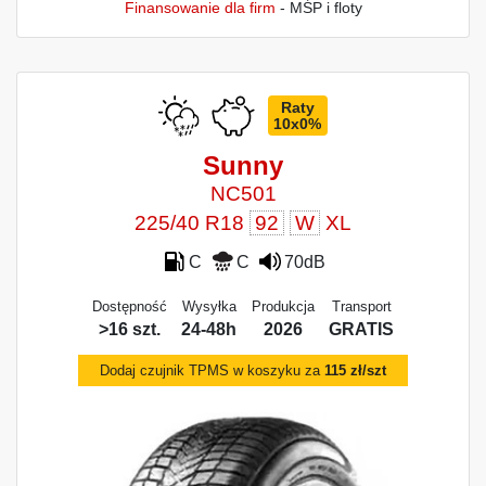
Finansowanie dla firm
- MŚP i floty
Raty
10x0%
Sunny
NC501
225/40 R18
92
W
XL
C
C
70dB
Dostępność
Wysyłka
Produkcja
Transport
>16 szt.
24-48h
2026
GRATIS
Dodaj czujnik TPMS w koszyku za
115 zł/szt