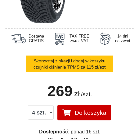
Dostawa
TAX FREE
14 dni
GRATIS
zwrot VAT
na zwrot
Skorzystaj z okazji i dodaj w koszyku
czujniki ciśnienia TPMS za
115 zł/szt
269
zł
/szt.
Do koszyka
Dostępność:
ponad 16 szt.