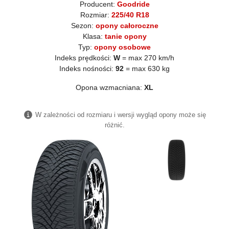
Producent:
Goodride
Rozmiar:
225/40 R18
Sezon:
opony całoroczne
Klasa:
tanie opony
Typ:
opony osobowe
Indeks prędkości:
W
= max 270 km/h
Indeks nośności:
92
= max 630 kg
Opona wzmacniana:
XL
W zależności od rozmiaru i wersji wygląd opony może się
różnić.