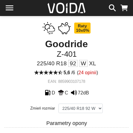
Raty
10x0%
Goodride
Z-401
225/40 R18
92
W
XL
5,6
/6
(
24 opinii
)
EAN: 8859903107178
D
C
72dB
Zmień rozmiar
Parametry opony