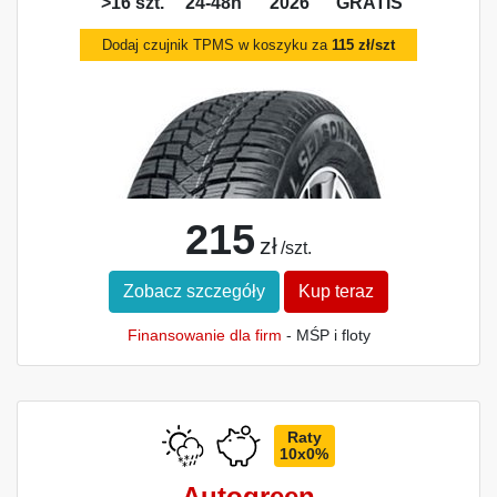
>16 szt.
24-48h
2026
GRATIS
Dodaj czujnik TPMS w koszyku za
115 zł/szt
215
zł
/szt.
Zobacz szczegóły
Kup teraz
Finansowanie dla firm
- MŚP i floty
Raty
10x0%
Autogreen