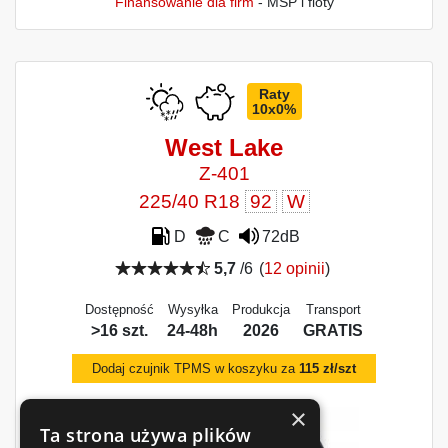
Finansowanie dla firm
- MŚP i floty
Raty
10x0%
West Lake
Z-401
225/40 R18
92
W
D
C
72dB
5,7
/6
(
12 opinii
)
Dostępność
Wysyłka
Produkcja
Transport
>16 szt.
24-48h
2026
GRATIS
Dodaj czujnik TPMS w koszyku za
115 zł/szt
×
Ta strona używa plików