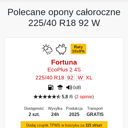
Polecane opony całoroczne
225/40 R18 92 W
Raty
10x0%
Fortuna
EcoPlus 2 4S
225/40 R18
92
W
XL
0dB
5,8
/6
(
2 opinie
)
Dostępność
Wysyłka
Produkcja
Transport
2 szt.
24h
2025
GRATIS
Dodaj czujnik TPMS w koszyku za
115 zł/szt