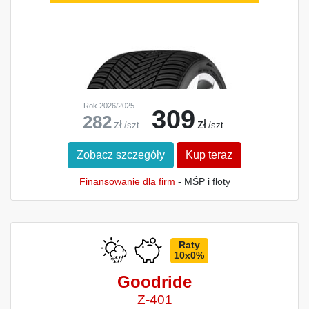
Rok 2026/2025
309
282
zł
zł
/szt.
/szt.
Zobacz szczegóły
Kup teraz
Finansowanie dla firm
- MŚP i floty
Raty
10x0%
Goodride
Z-401