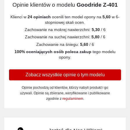
Opinie klientów o modelu
Goodride Z-401
Klienci w
24 opiniach
ocenili ten model opony na
5,60
w 6-
stopniowej skali ocen.
Zachowanie na mokrej nawierzchni:
5,30
/ 6
Zachowanie na suchej nawierzchni:
5,80
/ 6
Zachowanie na śniegu:
5,60
/ 6
100% oceniających osób poleca zakup
tego modelu
opony.
Zobacz wszystkie opinie o tym modelu
Opinie pochodzą od klientów, którzy nabyli produkt i go
używali. Opinie są zbierane, weryfikowane i publikowane
zgodnie z
regulaminem
.