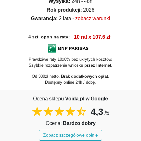
Wysyłka:
24h - 48h
Rok produkcji:
2026
Gwarancja:
2 lata -
zobacz warunki
4 szt. opon na raty:
10 rat x 107,6 zł
Prawdziwe raty 10x0% bez ukrytych kosztów.
Szybkie rozpatrzenie wniosku
przez Internet
.
Od 300zł netto.
Brak dodatkowych opłat
.
Dostępny online 24h / dobę.
Ocena sklepu
Voida.pl w Google
4,3
/5
Ocena:
Bardzo dobry
Zobacz szczegółowe opinie