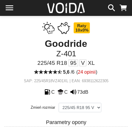
Raty
10x0%
Goodride
Z-401
225/45 R18
95
V
XL
5,6
/6
(
24 opinii
)
SAP: 225/45R18VZ401XL | EAN: 6938112622305
C
C
73dB
Zmień rozmiar
Parametry opony