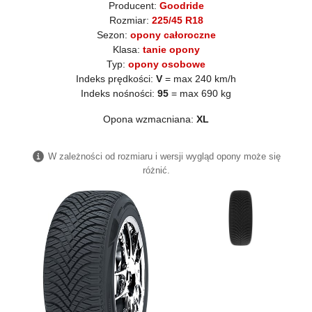
Producent:
Goodride
Rozmiar:
225/45 R18
Sezon:
opony całoroczne
Klasa:
tanie opony
Typ:
opony osobowe
Indeks prędkości:
V
= max 240 km/h
Indeks nośności:
95
= max 690 kg
Opona wzmacniana:
XL
W zależności od rozmiaru i wersji wygląd opony może się
różnić.