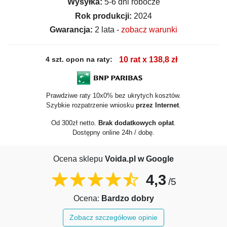
Wysyłka:
5-6 dni robocze
Rok produkcji:
2024
Gwarancja:
2 lata -
zobacz warunki
4 szt. opon na raty:
10 rat x 138,8 zł
Prawdziwe raty 10x0% bez ukrytych kosztów.
Szybkie rozpatrzenie wniosku
przez Internet
.
Od 300zł netto.
Brak dodatkowych opłat
.
Dostępny online 24h / dobę.
Ocena sklepu
Voida.pl w Google
4,3
/5
Ocena:
Bardzo dobry
Zobacz szczegółowe opinie