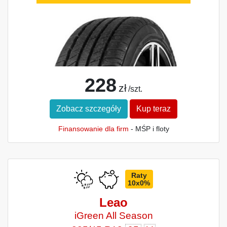
228
zł
/szt.
Zobacz szczegóły
Kup teraz
Finansowanie dla firm
- MŚP i floty
Raty
10x0%
Leao
iGreen All Season