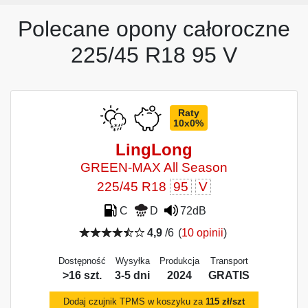
Polecane opony całoroczne
225/45 R18 95 V
Raty
10x0%
LingLong
GREEN-MAX All Season
225/45 R18
95
V
C
D
72dB
4,9
/6
(
10 opinii
)
Dostępność
Wysyłka
Produkcja
Transport
>16 szt.
3-5 dni
2024
GRATIS
Dodaj czujnik TPMS w koszyku za
115 zł/szt