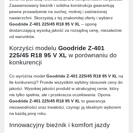
Zaawansowany bieżnik i solidna konstrukcja gwarantują
pewne prowadzenie na suchej, mokrej i zaśnieżonej
nawierzchni. Skorzystaj z tej znakomitej oferty i wybierz
Goodride Z-401 225/45 R18 95 V XL
– oponę
dostarczającą wysoką jakość za rozsądną cenę, niezależnie
od warunków.
Korzyści modelu
Goodride Z-401
225/45 R18 95 V XL
w porównaniu do
konkurencji
Co wyróżnia model
Goodride Z-401 225/45 R18 95 V XL
na
tle konkurencji? Przede wszystkim wybitny stosunek ceny do
jakości. Wysokiej jakości produkt w atrakcyjnej cenie, który
nie tylko spełnia, ale i przekracza oczekiwania. Opona
Goodride Z-401 225/45 R18 95 V XL
to gwarancja
niezawodności oraz trwałości, czyniąc ją idealnym wyborem
na każdą porę roku.
Innowacyjny bieżnik i komfort jazdy