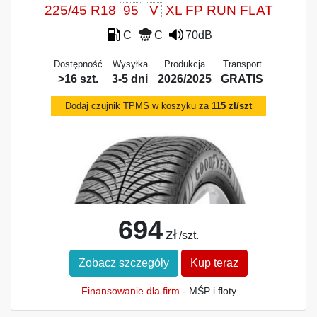
225/45 R18
95
V
XL FP RUN FLAT
C
C
70dB
Dostępność
Wysyłka
Produkcja
Transport
>16 szt.
3-5 dni
2026/2025
GRATIS
Dodaj czujnik TPMS w koszyku za
115 zł/szt
694
zł
/szt.
Zobacz szczegóły
Kup teraz
Finansowanie dla firm
- MŚP i floty