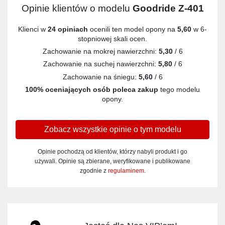
Opinie klientów o modelu
Goodride Z-401
Klienci w
24 opiniach
ocenili ten model opony na
5,60
w 6-
stopniowej skali ocen.
Zachowanie na mokrej nawierzchni:
5,30
/ 6
Zachowanie na suchej nawierzchni:
5,80
/ 6
Zachowanie na śniegu:
5,60
/ 6
100% oceniających osób poleca zakup
tego modelu
opony.
Zobacz wszystkie opinie o tym modelu
Opinie pochodzą od klientów, którzy nabyli produkt i go
używali. Opinie są zbierane, weryfikowane i publikowane
zgodnie z
regulaminem
.