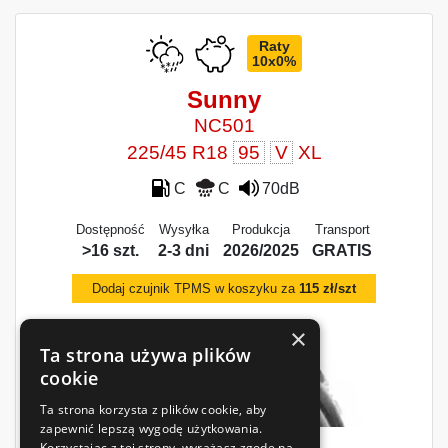
Raty
10x0%
Sunny
NC501
225/45 R18
95
V
XL
C
C
70dB
Dostępność
Wysyłka
Produkcja
Transport
>16 szt.
2-3 dni
2026/2025
GRATIS
Dodaj czujnik TPMS w koszyku za
115 zł/szt
×
Ta strona używa plików
cookie
Ta strona korzysta z plików cookie, aby
zapewnić lepszą wygodę użytkowania.
Korzystając z tej strony, wyrażasz zgodę na