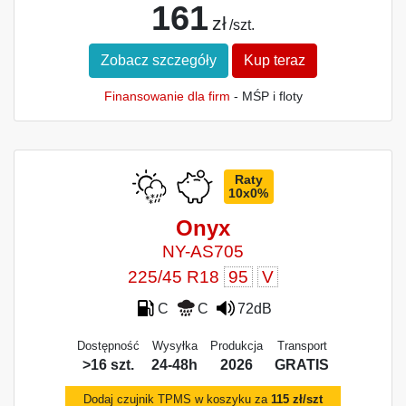
161
zł
/szt.
Zobacz szczegóły
Kup teraz
Finansowanie dla firm
- MŚP i floty
Raty
10x0%
Onyx
NY-AS705
225/45 R18
95
V
C
C
72dB
Dostępność
Wysyłka
Produkcja
Transport
>16 szt.
24-48h
2026
GRATIS
Dodaj czujnik TPMS w koszyku za
115 zł/szt