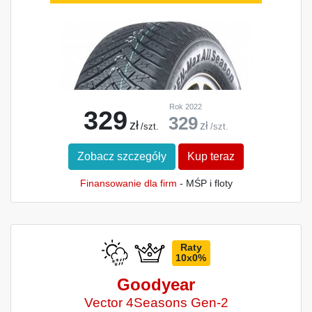
Rok 2022
329
329
zł
zł
/szt.
/szt.
Zobacz szczegóły
Kup teraz
Finansowanie dla firm
- MŚP i floty
Raty
10x0%
Goodyear
Vector 4Seasons Gen-2