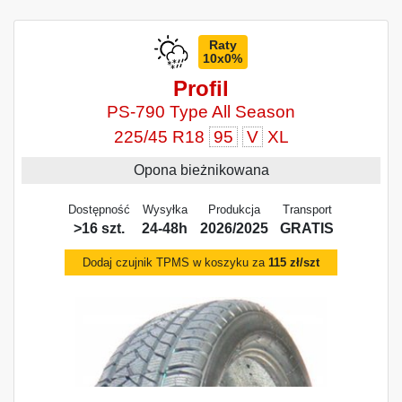
Raty
10x0%
Profil
PS-790 Type All Season
225/45 R18
95
V
XL
Opona bieżnikowana
Dostępność
Wysyłka
Produkcja
Transport
>16 szt.
24-48h
2026/2025
GRATIS
Dodaj czujnik TPMS w koszyku za
115 zł/szt