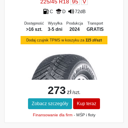
225/45 R18
95
V
C
D
72dB
Dostępność
Wysyłka
Produkcja
Transport
>16 szt.
3-5 dni
2024
GRATIS
Dodaj czujnik TPMS w koszyku za
115 zł/szt
273
zł
/szt.
Zobacz szczegóły
Kup teraz
Finansowanie dla firm
- MŚP i floty