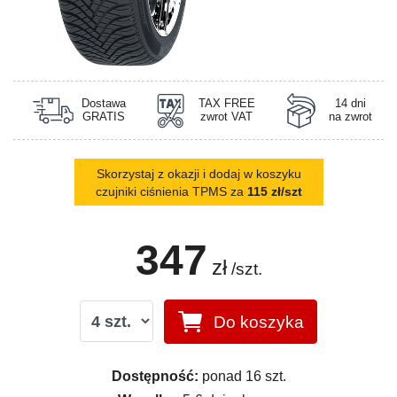
Dostawa
TAX FREE
14 dni
GRATIS
zwrot VAT
na zwrot
Skorzystaj z okazji i dodaj w koszyku
czujniki ciśnienia TPMS za
115 zł/szt
347
zł
/szt.
Do koszyka
Dostępność:
ponad 16 szt.