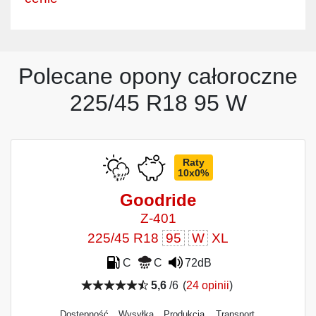
Polecane opony całoroczne
225/45 R18 95 W
Raty
10x0%
Goodride
Z-401
225/45 R18
95
W
XL
C
C
72dB
5,6
/6
(
24 opinii
)
Dostępność
Wysyłka
Produkcja
Transport