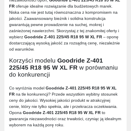
niezawodności opon,
Goodride Z-401 225/45 R18 95 W XL
FR
oferuje idealne rozwiązanie dla budżetowych marek.
Niska cena nie jest tutaj równoznaczna z kompromisem na
jakości. Zaawansowany bieżnik i solidna konstrukcja
gwarantują pewne prowadzenie na suchej, mokrej i
zaśnieżonej nawierzchni. Skorzystaj z tej znakomitej oferty i
wybierz
Goodride Z-401 225/45 R18 95 W XL FR
– oponę
dostarczającą wysoką jakość za rozsądną cenę, niezależnie
od warunków.
Korzyści modelu
Goodride Z-401
225/45 R18 95 W XL FR
w porównaniu
do konkurencji
Co wyróżnia model
Goodride Z-401 225/45 R18 95 W XL
FR
na tle konkurencji? Przede wszystkim wybitny stosunek
ceny do jakości. Wysokiej jakości produkt w atrakcyjnej
cenie, który nie tylko spełnia, ale i przekracza oczekiwania.
Opona
Goodride Z-401 225/45 R18 95 W XL FR
to
gwarancja niezawodności oraz trwałości, czyniąc ją idealnym
wyborem na każdą porę roku.