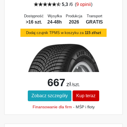
5,3
/6
(
9 opinii
)
Dostępność
Wysyłka
Produkcja
Transport
>16 szt.
24-48h
2026
GRATIS
Dodaj czujnik TPMS w koszyku za
115 zł/szt
667
zł
/szt.
Zobacz szczegóły
Kup teraz
Finansowanie dla firm
- MŚP i floty