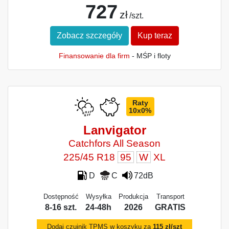
727
zł
/szt.
Zobacz szczegóły
Kup teraz
Finansowanie dla firm
- MŚP i floty
Raty
10x0%
Lanvigator
Catchfors All Season
225/45 R18
95
W
XL
D
C
72dB
Dostępność
Wysyłka
Produkcja
Transport
8-16 szt.
24-48h
2026
GRATIS
Dodaj czujnik TPMS w koszyku za
115 zł/szt