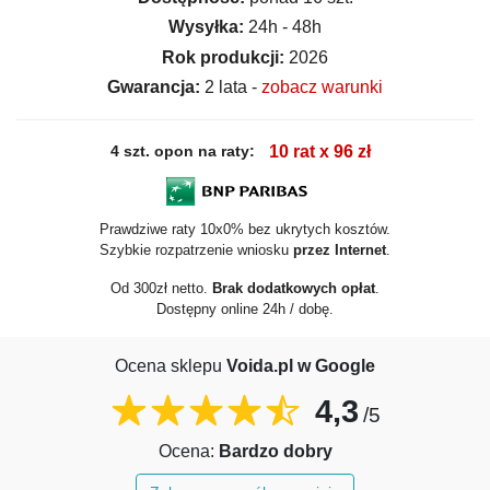
Wysyłka:
24h - 48h
Rok produkcji:
2026
Gwarancja:
2 lata -
zobacz warunki
4 szt. opon na raty:
10 rat x 96 zł
Prawdziwe raty 10x0% bez ukrytych kosztów.
Szybkie rozpatrzenie wniosku
przez Internet
.
Od 300zł netto.
Brak dodatkowych opłat
.
Dostępny online 24h / dobę.
Ocena sklepu
Voida.pl w Google
4,3
/5
Ocena:
Bardzo dobry