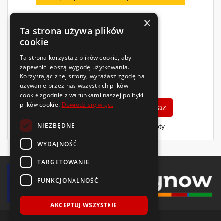
×
Ta strona używa plików
cookie
Ta strona korzysta z plików cookie, aby
zapewnić lepszą wygodę użytkowania.
Korzystając z tej strony, wyrażasz zgodę na
224
zł
używanie przez nas wszystkich plików
/szt.
cookie zgodnie z warunkami naszej polityki
plików cookie.
Dowiedz się więcej
Zobacz szczegóły
Kup teraz
NIEZBĘDNE
Finansowanie dla firm
- MŚP i floty
WYDAJNOŚĆ
TARGETOWANIE
FUNKCJONALNOŚĆ
AKCEPTUJ WSZYSTKIE