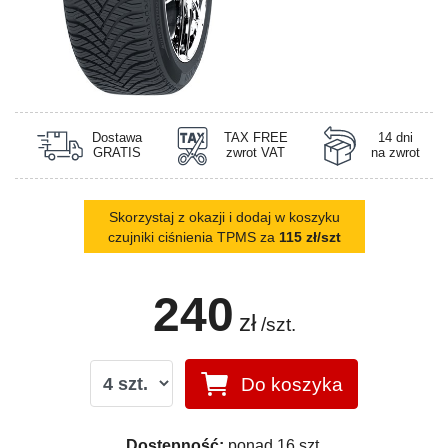
Dostawa
TAX FREE
14 dni
GRATIS
zwrot VAT
na zwrot
Skorzystaj z okazji i dodaj w koszyku
czujniki ciśnienia TPMS za
115 zł/szt
240
zł
/szt.
Do koszyka
Dostępność:
ponad 16 szt.