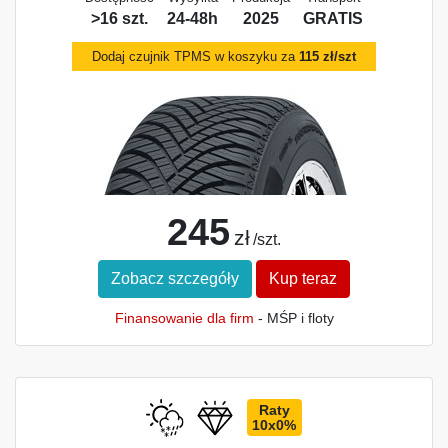
>16 szt.
24-48h
2025
GRATIS
Dodaj czujnik TPMS w koszyku za
115 zł/szt
245
zł
/szt.
Zobacz szczegóły
Kup teraz
Finansowanie dla firm
- MŚP i floty
Raty
10x0%