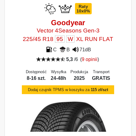
Raty
10x0%
Goodyear
Vector 4Seasons Gen-3
225/45 R18
95
W
XL RUN FLAT
C
B
71dB
5,3
/6
(
9 opinii
)
Dostępność
Wysyłka
Produkcja
Transport
8-16 szt.
24-48h
2025
GRATIS
Dodaj czujnik TPMS w koszyku za
115 zł/szt