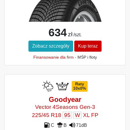
634
zł
/szt.
Zobacz szczegóły
Kup teraz
Finansowanie dla firm
- MŚP i floty
Raty
10x0%
Goodyear
Vector 4Seasons Gen-3
225/45 R18
95
W
XL FP
C
B
71dB