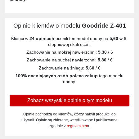
Opinie klientów o modelu
Goodride Z-401
Klienci w
24 opiniach
ocenili ten model opony na
5,60
w 6-
stopniowej skali ocen.
Zachowanie na mokrej nawierzchni:
5,30
/ 6
Zachowanie na suchej nawierzchni:
5,80
/ 6
Zachowanie na śniegu:
5,60
/ 6
100% oceniających osób poleca zakup
tego modelu
opony.
Zobacz wszystkie opinie o tym modelu
Opinie pochodzą od klientów, którzy nabyli produkt i go
używali. Opinie są zbierane, weryfikowane i publikowane
zgodnie z
regulaminem
.