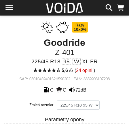
Raty
10x0%
Goodride
Z-401
225/45 R18
95
W
XL FR
5,6
/6
(
24 opinii
)
SAP: 0301046940162H590202 | EAN: 8859903107208
C
C
72dB
Zmień rozmiar
Parametry opony