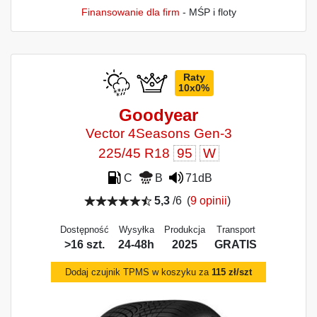
Finansowanie dla firm
- MŚP i floty
Raty
10x0%
Goodyear
Vector 4Seasons Gen-3
225/45 R18
95
W
C
B
71dB
5,3
/6
(
9 opinii
)
Dostępność
Wysyłka
Produkcja
Transport
>16 szt.
24-48h
2025
GRATIS
Dodaj czujnik TPMS w koszyku za
115 zł/szt