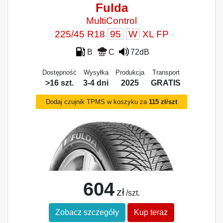
Fulda
MultiControl
225/45 R18
95
W
XL FP
B
C
72dB
Dostępność
Wysyłka
Produkcja
Transport
>16 szt.
3-4 dni
2025
GRATIS
Dodaj czujnik TPMS w koszyku za
115 zł/szt
604
zł
/szt.
Zobacz szczegóły
Kup teraz