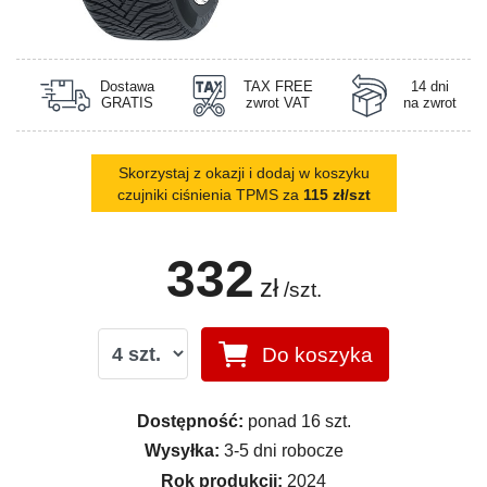
Dostawa
TAX FREE
14 dni
GRATIS
zwrot VAT
na zwrot
Skorzystaj z okazji i dodaj w koszyku
czujniki ciśnienia TPMS za
115 zł/szt
332
zł
/szt.
Do koszyka
Dostępność:
ponad 16 szt.
Wysyłka:
3-5 dni robocze
Rok produkcji:
2024