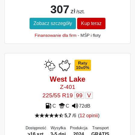
307
zł
/szt.
Zobacz szczegóły
Kup teraz
Finansowanie dla firm
- MŚP i floty
Raty
10x0%
West Lake
Z-401
225/55 R19
99
V
C
C
72dB
5,7
/6
(
12 opinii
)
Dostępność
Wysyłka
Produkcja
Transport
>16 szt.
3-5 dni
2024
GRATIS