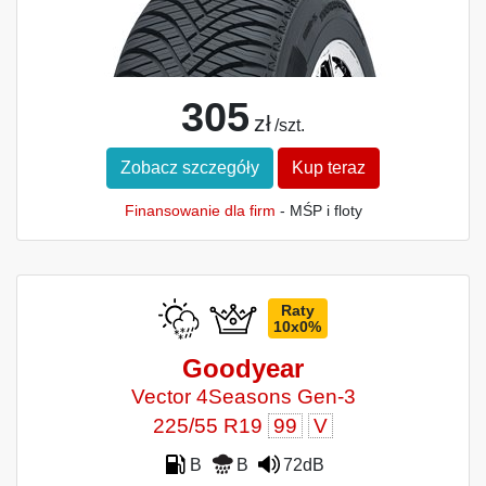
305
zł
/szt.
Zobacz szczegóły
Kup teraz
Finansowanie dla firm
- MŚP i floty
Raty
10x0%
Goodyear
Vector 4Seasons Gen-3
225/55 R19
99
V
B
B
72dB