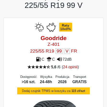
225/55 R19 99 V
Raty
10x0%
Goodride
Z-401
225/55 R19
99
V
FR
C
C
72dB
5,6
/6
(
24 opinii
)
Dostępność
Wysyłka
Produkcja
Transport
>16 szt.
24-48h
2026
GRATIS
Dodaj czujnik TPMS w koszyku za
115 zł/szt