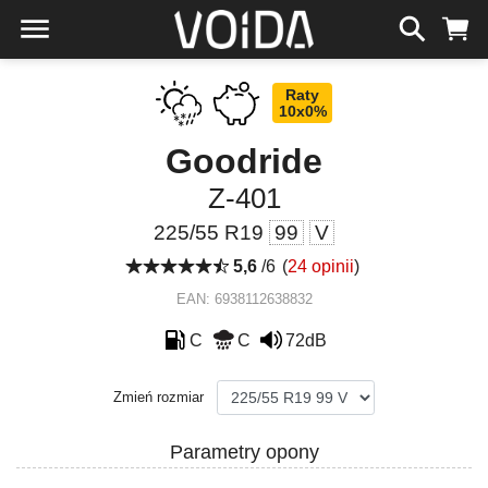
Raty
10x0%
Goodride
Z-401
225/55 R19
99
V
5,6
/6
(
24 opinii
)
EAN: 6938112638832
C
C
72dB
Zmień rozmiar
Parametry opony