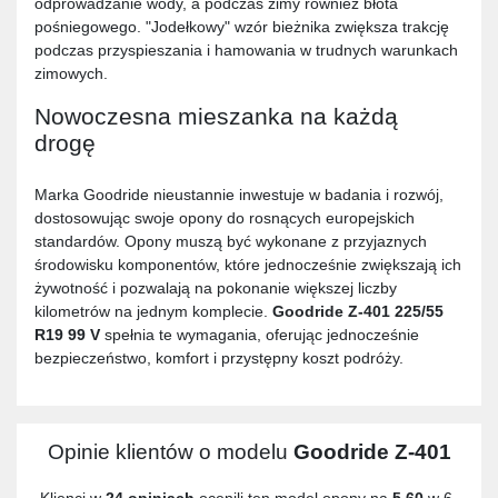
odprowadzanie wody, a podczas zimy również błota
pośniegowego. "Jodełkowy" wzór bieżnika zwiększa trakcję
podczas przyspieszania i hamowania w trudnych warunkach
zimowych.
Nowoczesna mieszanka na każdą
drogę
Marka Goodride nieustannie inwestuje w badania i rozwój,
dostosowując swoje opony do rosnących europejskich
standardów. Opony muszą być wykonane z przyjaznych
środowisku komponentów, które jednocześnie zwiększają ich
żywotność i pozwalają na pokonanie większej liczby
kilometrów na jednym komplecie.
Goodride Z-401 225/55
R19 99 V
spełnia te wymagania, oferując jednocześnie
bezpieczeństwo, komfort i przystępny koszt podróży.
Opinie klientów o modelu
Goodride Z-401
Klienci w
24 opiniach
ocenili ten model opony na
5,60
w 6-