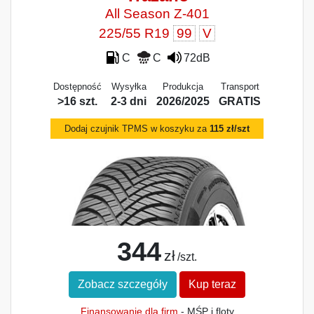
All Season Z-401
225/55 R19
99
V
C
C
72dB
Dostępność
Wysyłka
Produkcja
Transport
>16 szt.
2-3 dni
2026/2025
GRATIS
Dodaj czujnik TPMS w koszyku za
115 zł/szt
344
zł
/szt.
Zobacz szczegóły
Kup teraz
Finansowanie dla firm
- MŚP i floty