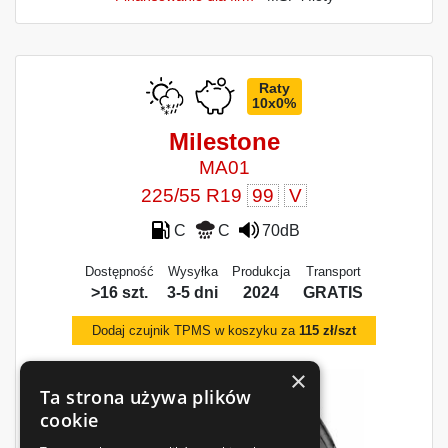
Raty
10x0%
Milestone
MA01
225/55 R19
99
V
C
C
70dB
Dostępność
Wysyłka
Produkcja
Transport
>16 szt.
3-5 dni
2024
GRATIS
Dodaj czujnik TPMS w koszyku za
115 zł/szt
×
Ta strona używa plików
cookie