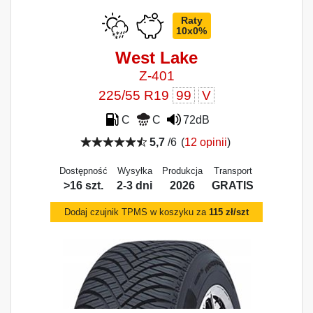
Raty
10x0%
West Lake
Z-401
225/55 R19
99
V
C
C
72dB
5,7
/6
(
12 opinii
)
Dostępność
Wysyłka
Produkcja
Transport
>16 szt.
2-3 dni
2026
GRATIS
Dodaj czujnik TPMS w koszyku za
115 zł/szt