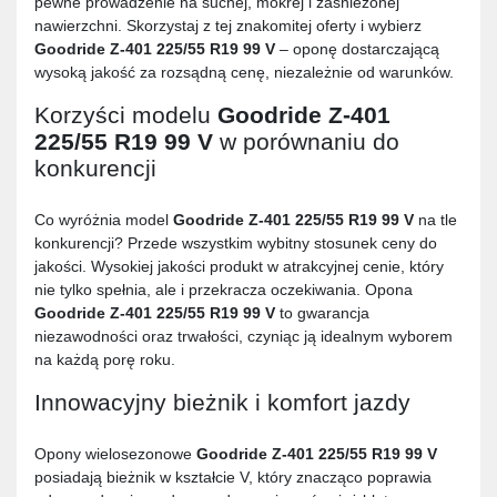
pewne prowadzenie na suchej, mokrej i zaśnieżonej
nawierzchni. Skorzystaj z tej znakomitej oferty i wybierz
Goodride Z-401 225/55 R19 99 V
– oponę dostarczającą
wysoką jakość za rozsądną cenę, niezależnie od warunków.
Korzyści modelu
Goodride Z-401
225/55 R19 99 V
w porównaniu do
konkurencji
Co wyróżnia model
Goodride Z-401 225/55 R19 99 V
na tle
konkurencji? Przede wszystkim wybitny stosunek ceny do
jakości. Wysokiej jakości produkt w atrakcyjnej cenie, który
nie tylko spełnia, ale i przekracza oczekiwania. Opona
Goodride Z-401 225/55 R19 99 V
to gwarancja
niezawodności oraz trwałości, czyniąc ją idealnym wyborem
na każdą porę roku.
Innowacyjny bieżnik i komfort jazdy
Opony wielosezonowe
Goodride Z-401 225/55 R19 99 V
posiadają bieżnik w kształcie V, który znacząco poprawia