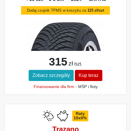
Dodaj czujnik TPMS w koszyku za
115 zł/szt
315
zł
/szt.
Zobacz szczegóły
Kup teraz
Finansowanie dla firm
- MŚP i floty
Raty
10x0%
Trazano