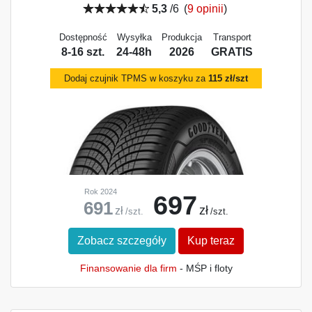
5,3
/6
(
9 opinii
)
Dostępność
Wysyłka
Produkcja
Transport
8-16 szt.
24-48h
2026
GRATIS
Dodaj czujnik TPMS w koszyku za
115 zł/szt
Rok 2024
697
691
zł
zł
/szt.
/szt.
Zobacz szczegóły
Kup teraz
Finansowanie dla firm
- MŚP i floty