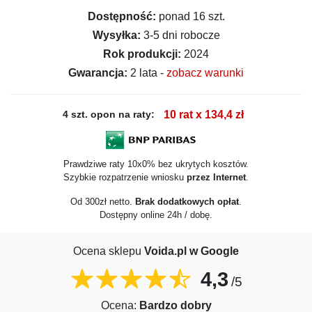
Dostępność:
ponad 16 szt.
Wysyłka:
3-5 dni robocze
Rok produkcji:
2024
Gwarancja:
2 lata -
zobacz warunki
4 szt. opon na raty:
10 rat x 134,4 zł
Prawdziwe raty 10x0% bez ukrytych kosztów.
Szybkie rozpatrzenie wniosku
przez Internet
.
Od 300zł netto.
Brak dodatkowych opłat
.
Dostępny online 24h / dobę.
Ocena sklepu
Voida.pl w Google
4,3
/5
Ocena:
Bardzo dobry