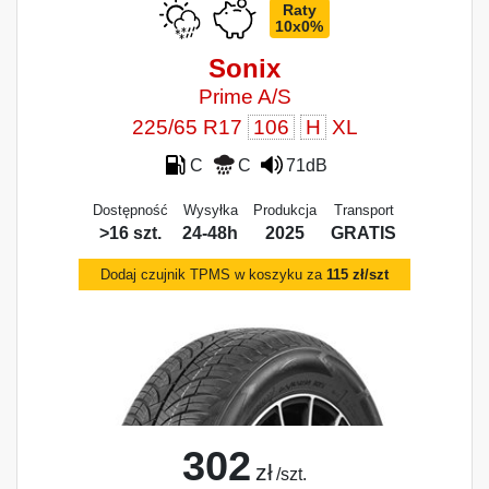
Raty
10x0%
Sonix
Prime A/S
225/65 R17
106
H
XL
C
C
71dB
Dostępność
Wysyłka
Produkcja
Transport
>16 szt.
24-48h
2025
GRATIS
Dodaj czujnik TPMS w koszyku za
115 zł/szt
302
zł
/szt.