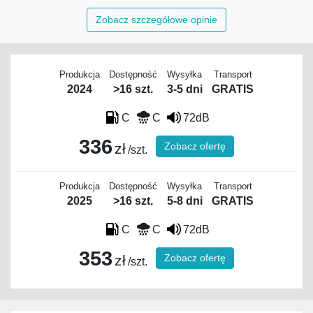
Zobacz szczegółowe opinie
Produkcja
Dostępność
Wysyłka
Transport
2024
>16 szt.
3-5 dni
GRATIS
C
C
72dB
336
Zobacz ofertę
zł
/szt.
Produkcja
Dostępność
Wysyłka
Transport
2025
>16 szt.
5-8 dni
GRATIS
C
C
72dB
353
Zobacz ofertę
zł
/szt.