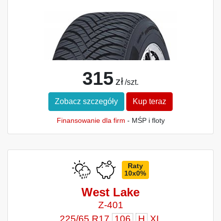
315
zł
/szt.
Zobacz szczegóły
Kup teraz
Finansowanie dla firm
- MŚP i floty
Raty
10x0%
West Lake
Z-401
225/65 R17
106
H
XL