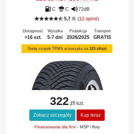
C
C
72dB
5,7
/6
(
12 opinii
)
Dostępność
Wysyłka
Produkcja
Transport
>16 szt.
5-7 dni
2026/2025
GRATIS
Dodaj czujnik TPMS w koszyku za
115 zł/szt
322
zł
/szt.
Zobacz szczegóły
Kup teraz
Finansowanie dla firm
- MŚP i floty