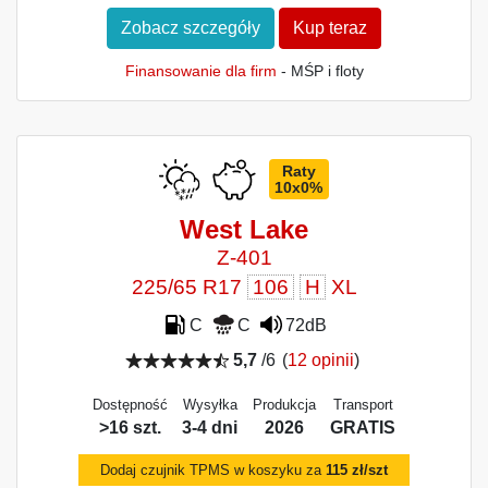
Zobacz szczegóły
Kup teraz
Finansowanie dla firm
- MŚP i floty
Raty
10x0%
West Lake
Z-401
225/65 R17
106
H
XL
C
C
72dB
5,7
/6
(
12 opinii
)
Dostępność
Wysyłka
Produkcja
Transport
>16 szt.
3-4 dni
2026
GRATIS
Dodaj czujnik TPMS w koszyku za
115 zł/szt