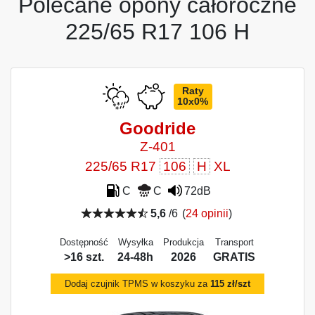
Polecane opony całoroczne
225/65 R17 106 H
Raty
10x0%
Goodride
Z-401
225/65 R17
106
H
XL
C
C
72dB
5,6
/6
(
24 opinii
)
Dostępność
Wysyłka
Produkcja
Transport
>16 szt.
24-48h
2026
GRATIS
Dodaj czujnik TPMS w koszyku za
115 zł/szt