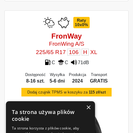
Raty
10x0%
FronWay
FronWing A/S
225/65 R17
106
H
XL
C
C
71dB
Dostępność
Wysyłka
Produkcja
Transport
8-16 szt.
5-6 dni
2024
GRATIS
Dodaj czujnik TPMS w koszyku za
115 zł/szt
×
Ta strona używa plików
cookie
Ta strona korzysta z plików cookie, aby