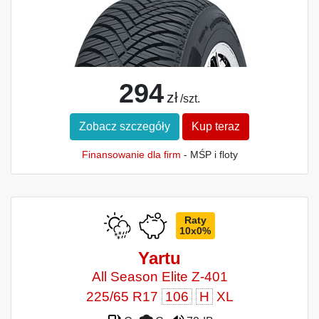
294
zł
/szt.
Zobacz szczegóły
Kup teraz
Finansowanie dla firm
- MŚP i floty
Raty
10x0%
Yartu
All Season Elite Z-401
225/65 R17
106
H
XL