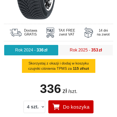
Dostawa
TAX FREE
14 dni
GRATIS
zwrot VAT
na zwrot
Rok 2024
-
336
zł
Rok 2025
-
353
zł
Skorzystaj z okazji i dodaj w koszyku
czujniki ciśnienia TPMS za
115 zł/szt
336
zł
/szt.
Do koszyka