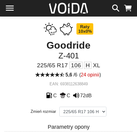
Raty
10x0%
Goodride
Z-401
225/65 R17
106
H
XL
5,6
/6
(
24 opinii
)
EAN: 6938112638849
C
C
72dB
Zmień rozmiar
Parametry opony