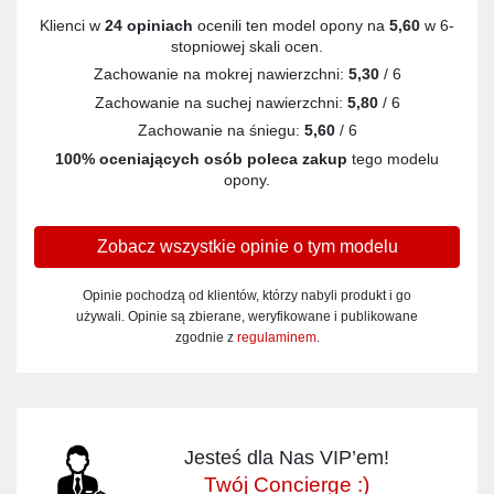
Klienci w
24 opiniach
ocenili ten model opony na
5,60
w 6-
stopniowej skali ocen.
Zachowanie na mokrej nawierzchni:
5,30
/ 6
Zachowanie na suchej nawierzchni:
5,80
/ 6
Zachowanie na śniegu:
5,60
/ 6
100% oceniających osób poleca zakup
tego modelu
opony.
Zobacz wszystkie opinie o tym modelu
Opinie pochodzą od klientów, którzy nabyli produkt i go
używali. Opinie są zbierane, weryfikowane i publikowane
zgodnie z
regulaminem
.
Jesteś dla Nas VIP’em!
Twój Concierge :)