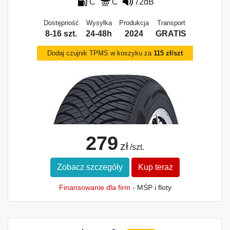
C
C
72dB
Dostępność
Wysyłka
Produkcja
Transport
8-16 szt.
24-48h
2024
GRATIS
Dodaj czujnik TPMS w koszyku za
115 zł/szt
279
zł
/szt.
Zobacz szczegóły
Kup teraz
Finansowanie dla firm
- MŚP i floty