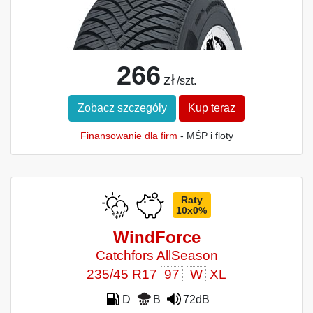
266
zł
/szt.
Zobacz szczegóły
Kup teraz
Finansowanie dla firm
- MŚP i floty
Raty
10x0%
WindForce
Catchfors AllSeason
235/45 R17
97
W
XL
D
B
72dB