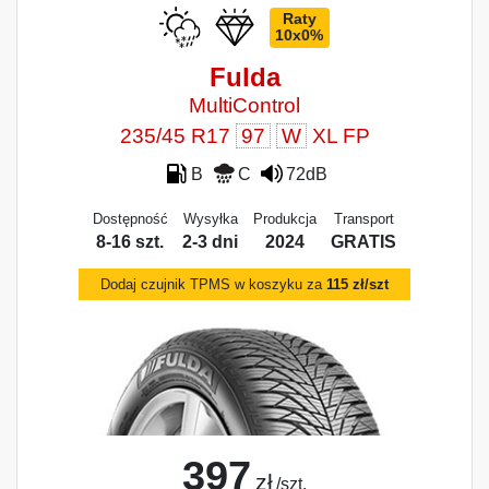
Raty
10x0%
Fulda
MultiControl
235/45 R17
97
W
XL FP
B
C
72dB
Dostępność
Wysyłka
Produkcja
Transport
8-16 szt.
2-3 dni
2024
GRATIS
Dodaj czujnik TPMS w koszyku za
115 zł/szt
397
zł
/szt.