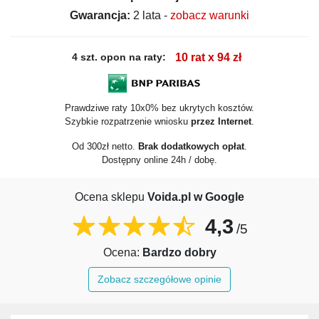
Gwarancja:
2 lata -
zobacz warunki
4 szt. opon na raty:
10 rat x 94 zł
Prawdziwe raty 10x0% bez ukrytych kosztów.
Szybkie rozpatrzenie wniosku
przez Internet
.
Od 300zł netto.
Brak dodatkowych opłat
.
Dostępny online 24h / dobę.
Ocena sklepu
Voida.pl w Google
4,3
/5
Ocena:
Bardzo dobry
Zobacz szczegółowe opinie