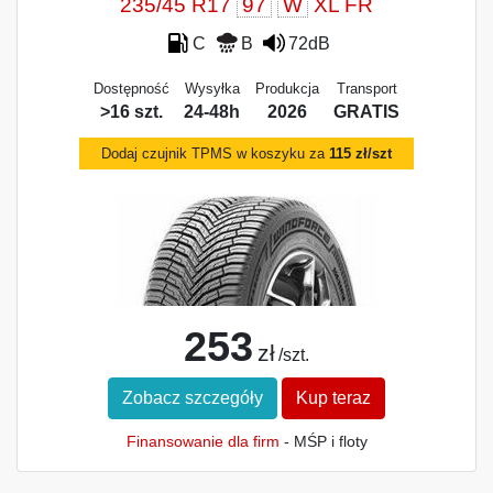
235/45 R17
97
W
XL FR
C
B
72dB
Dostępność
Wysyłka
Produkcja
Transport
>16 szt.
24-48h
2026
GRATIS
Dodaj czujnik TPMS w koszyku za
115 zł/szt
253
zł
/szt.
Zobacz szczegóły
Kup teraz
Finansowanie dla firm
- MŚP i floty