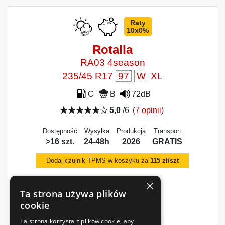
Raty
10x0%
Rotalla
RA03 4season
235/45 R17
97
W
XL
C
B
72dB
5,0
/6
(
7 opinii
)
Dostępność
Wysyłka
Produkcja
Transport
>16 szt.
24-48h
2026
GRATIS
Dodaj czujnik TPMS w koszyku za
115 zł/szt
×
Ta strona używa plików
cookie
Ta strona korzysta z plików cookie, aby