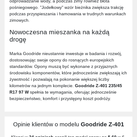
odprowadzanie wody, a podczas zimy również błota
pośniegowego. "Jodełkowy" wzór bieżnika zwiększa trakcję
podczas przyspieszania i hamowania w trudnych warunkach
zimowych.
Nowoczesna mieszanka na każdą
drogę
Marka Goodride nieustannie inwestuje w badania i rozwój,
dostosowując swoje opony do rosnących europejskich
standardów. Opony muszą być wykonane z przyjaznych
środowisku komponentów, które jednocześnie zwiększają ich
żywotność i pozwalają na pokonanie większej liczby
kilometrów na jednym komplecie.
Goodride Z-401 235/45
R17 97 W
spełnia te wymagania, oferując jednocześnie
bezpieczeństwo, komfort i przystępny koszt podróży.
Opinie klientów o modelu
Goodride Z-401
Klienci w
24 opiniach
ocenili ten model opony na
5,60
w 6-