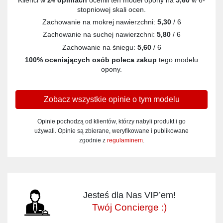
stopniowej skali ocen.
Zachowanie na mokrej nawierzchni:
5,30
/ 6
Zachowanie na suchej nawierzchni:
5,80
/ 6
Zachowanie na śniegu:
5,60
/ 6
100% oceniających osób poleca zakup
tego modelu
opony.
Zobacz wszystkie opinie o tym modelu
Opinie pochodzą od klientów, którzy nabyli produkt i go
używali. Opinie są zbierane, weryfikowane i publikowane
zgodnie z
regulaminem
.
Jesteś dla Nas VIP’em!
Twój Concierge :)