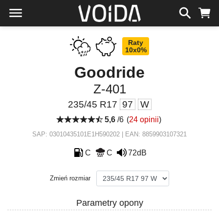
Raty
10x0%
Goodride
Z-401
235/45 R17
97
W
5,6
/6
(
24 opinii
)
SAP: 03010435101E1H590202 | EAN: 8859903107321
C
C
72dB
Zmień rozmiar
Parametry opony