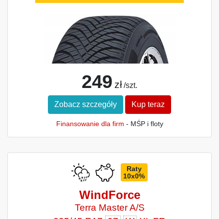
249
zł
/szt.
Zobacz szczegóły
Kup teraz
Finansowanie dla firm
- MŚP i floty
Raty
10x0%
WindForce
Terra Master A/S