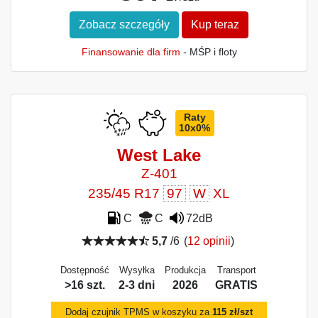
Zobacz szczegóły
Kup teraz
Finansowanie dla firm
- MŚP i floty
Raty
10x0%
West Lake
Z-401
235/45 R17
97
W
XL
C
C
72dB
5,7
/6
(
12 opinii
)
Dostępność
Wysyłka
Produkcja
Transport
>16 szt.
2-3 dni
2026
GRATIS
Dodaj czujnik TPMS w koszyku za
115 zł/szt