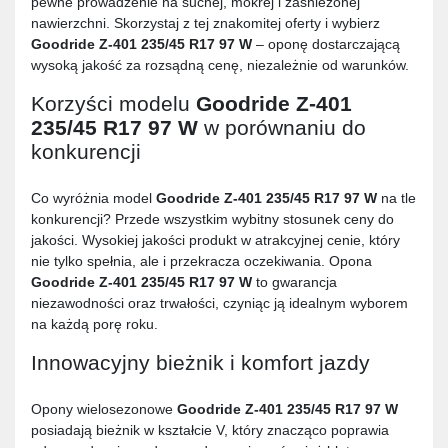
pewne prowadzenie na suchej, mokrej i zaśnieżonej
nawierzchni. Skorzystaj z tej znakomitej oferty i wybierz
Goodride Z-401 235/45 R17 97 W
– oponę dostarczającą
wysoką jakość za rozsądną cenę, niezależnie od warunków.
Korzyści modelu
Goodride Z-401
235/45 R17 97 W
w porównaniu do
konkurencji
Co wyróżnia model
Goodride Z-401 235/45 R17 97 W
na tle
konkurencji? Przede wszystkim wybitny stosunek ceny do
jakości. Wysokiej jakości produkt w atrakcyjnej cenie, który
nie tylko spełnia, ale i przekracza oczekiwania. Opona
Goodride Z-401 235/45 R17 97 W
to gwarancja
niezawodności oraz trwałości, czyniąc ją idealnym wyborem
na każdą porę roku.
Innowacyjny bieżnik i komfort jazdy
Opony wielosezonowe
Goodride Z-401 235/45 R17 97 W
posiadają bieżnik w kształcie V, który znacząco poprawia