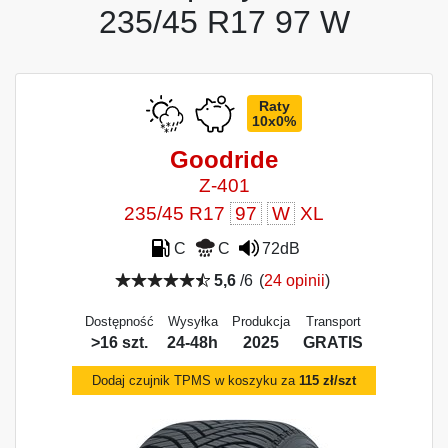
235/45 R17 97 W
Raty
10x0%
Goodride
Z-401
235/45 R17
97
W
XL
C
C
72dB
5,6
/6
(
24 opinii
)
Dostępność
Wysyłka
Produkcja
Transport
>16 szt.
24-48h
2025
GRATIS
Dodaj czujnik TPMS w koszyku za
115 zł/szt