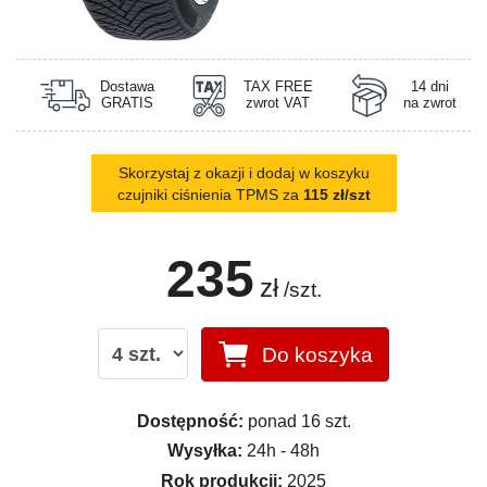
Dostawa
TAX FREE
14 dni
GRATIS
zwrot VAT
na zwrot
Skorzystaj z okazji i dodaj w koszyku
czujniki ciśnienia TPMS za
115 zł/szt
235
zł
/szt.
Do koszyka
Dostępność:
ponad 16 szt.
Wysyłka:
24h - 48h
Rok produkcji:
2025