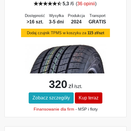
5,3
/6
(
36 opinii
)
Dostępność
Wysyłka
Produkcja
Transport
>16 szt.
3-5 dni
2024
GRATIS
Dodaj czujnik TPMS w koszyku za
115 zł/szt
320
zł
/szt.
Zobacz szczegóły
Kup teraz
Finansowanie dla firm
- MŚP i floty