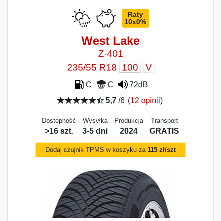
Raty
10x0%
West Lake
Z-401
235/55 R18
100
V
C
C
72dB
5,7
/6
(
12 opinii
)
Dostępność
Wysyłka
Produkcja
Transport
>16 szt.
3-5 dni
2024
GRATIS
Dodaj czujnik TPMS w koszyku za
115 zł/szt