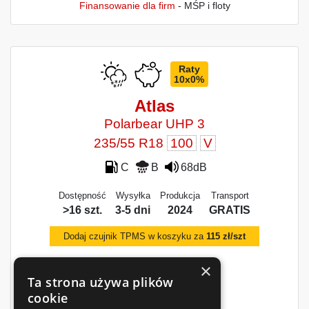
Finansowanie dla firm
- MŚP i floty
Raty
10x0%
Atlas
Polarbear UHP 3
235/55 R18
100
V
C
B
68dB
Dostępność
Wysyłka
Produkcja
Transport
>16 szt.
3-5 dni
2024
GRATIS
Dodaj czujnik TPMS w koszyku za
115 zł/szt
×
Ta strona używa plików
cookie