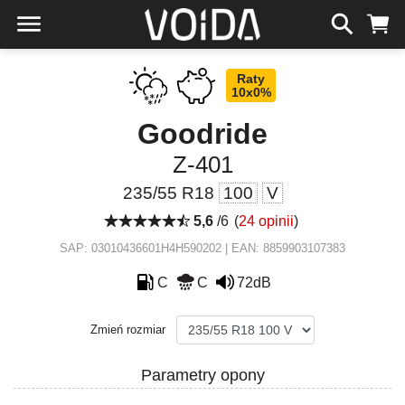
Raty
10x0%
Goodride
Z-401
235/55 R18
100
V
5,6
/6
(
24 opinii
)
SAP: 03010436601H4H590202 | EAN: 8859903107383
C
C
72dB
Zmień rozmiar
Parametry opony