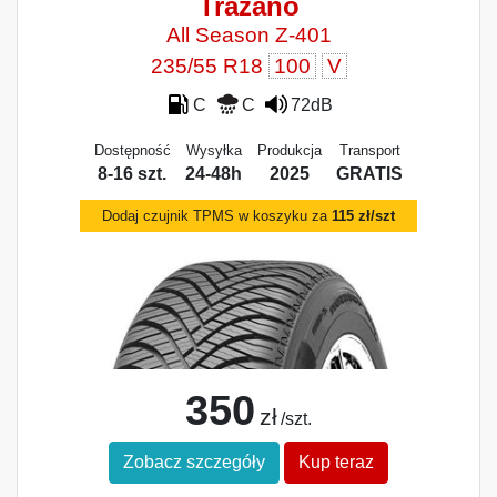
Trazano
All Season Z-401
235/55 R18
100
V
C
C
72dB
Dostępność
Wysyłka
Produkcja
Transport
8-16 szt.
24-48h
2025
GRATIS
Dodaj czujnik TPMS w koszyku za
115 zł/szt
350
zł
/szt.
Zobacz szczegóły
Kup teraz