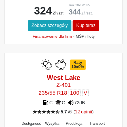
Rok 2026/2025
324
344
zł
zł
/szt.
/szt.
Zobacz szczegóły
Kup teraz
Finansowanie dla firm
- MŚP i floty
Raty
10x0%
West Lake
Z-401
235/55 R18
100
V
C
C
72dB
5,7
/6
(
12 opinii
)
Dostępność
Wysyłka
Produkcja
Transport