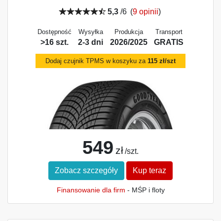
5,3
/6
(
9 opinii
)
Dostępność
Wysyłka
Produkcja
Transport
>16 szt.
2-3 dni
2026/2025
GRATIS
Dodaj czujnik TPMS w koszyku za
115 zł/szt
549
zł
/szt.
Zobacz szczegóły
Kup teraz
Finansowanie dla firm
- MŚP i floty