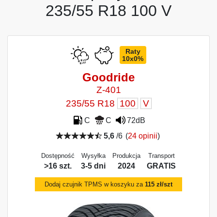
235/55 R18 100 V
Raty
10x0%
Goodride
Z-401
235/55 R18
100
V
C
C
72dB
5,6
/6
(
24 opinii
)
Dostępność
Wysyłka
Produkcja
Transport
>16 szt.
3-5 dni
2024
GRATIS
Dodaj czujnik TPMS w koszyku za
115 zł/szt