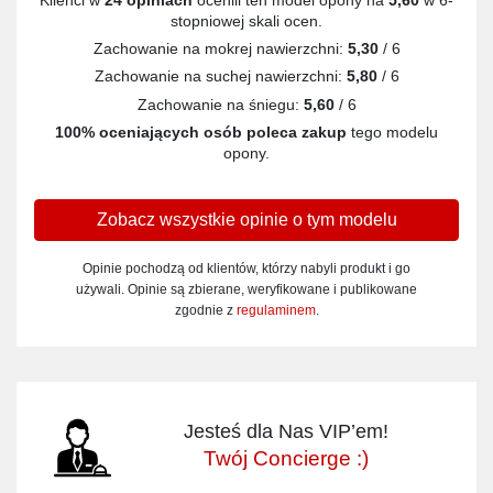
stopniowej skali ocen.
Zachowanie na mokrej nawierzchni:
5,30
/ 6
Zachowanie na suchej nawierzchni:
5,80
/ 6
Zachowanie na śniegu:
5,60
/ 6
100% oceniających osób poleca zakup
tego modelu
opony.
Zobacz wszystkie opinie o tym modelu
Opinie pochodzą od klientów, którzy nabyli produkt i go
używali. Opinie są zbierane, weryfikowane i publikowane
zgodnie z
regulaminem
.
Jesteś dla Nas VIP’em!
Twój Concierge :)