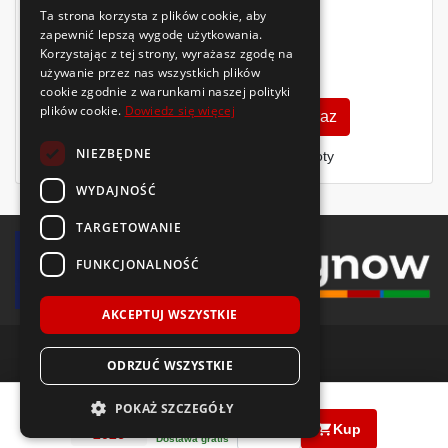
Ta strona korzysta z plików cookie, aby
zapewnić lepszą wygodę użytkowania.
Korzystając z tej strony, wyrażasz zgodę na
377
używanie przez nas wszystkich plików
zł
/szt.
cookie zgodnie z warunkami naszej polityki
plików cookie.
Dowiedz się więcej
Zobacz szczegóły
Kup teraz
NIEZBĘDNE
Finansowanie dla firm
- MŚP i floty
WYDAJNOŚĆ
TARGETOWANIE
FUNKCJONALNOŚĆ
AKCEPTUJ WSZYSTKIE
ODRZUĆ WSZYSTKIE
© 2018-2026 Voida.pl. Wszelkie prawa zastrzeżone.
Goodride
Z-401
235/55 R18
100
V
POKAŻ SZCZEGÓŁY
315
zł
PRODUKCJA
|
|
/ szt.
llms.txt
mapa witryny
polityka plików cookie
Kup
2026
Dostawa gratis