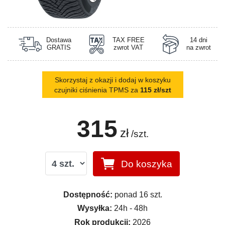
Dostawa
TAX FREE
14 dni
GRATIS
zwrot VAT
na zwrot
Skorzystaj z okazji i dodaj w koszyku
czujniki ciśnienia TPMS za
115 zł/szt
315
zł
/szt.
Do koszyka
Dostępność:
ponad 16 szt.
Wysyłka:
24h - 48h
Rok produkcji:
2026