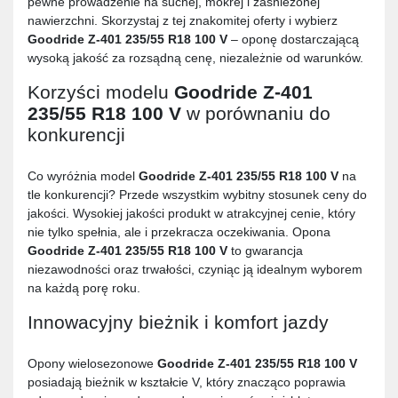
pewne prowadzenie na suchej, mokrej i zaśnieżonej
nawierzchni. Skorzystaj z tej znakomitej oferty i wybierz
Goodride Z-401 235/55 R18 100 V
– oponę dostarczającą
wysoką jakość za rozsądną cenę, niezależnie od warunków.
Korzyści modelu
Goodride Z-401
235/55 R18 100 V
w porównaniu do
konkurencji
Co wyróżnia model
Goodride Z-401 235/55 R18 100 V
na
tle konkurencji? Przede wszystkim wybitny stosunek ceny do
jakości. Wysokiej jakości produkt w atrakcyjnej cenie, który
nie tylko spełnia, ale i przekracza oczekiwania. Opona
Goodride Z-401 235/55 R18 100 V
to gwarancja
niezawodności oraz trwałości, czyniąc ją idealnym wyborem
na każdą porę roku.
Innowacyjny bieżnik i komfort jazdy
Opony wielosezonowe
Goodride Z-401 235/55 R18 100 V
posiadają bieżnik w kształcie V, który znacząco poprawia