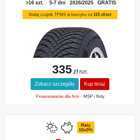
>16 szt.
5-7 dni
2026/2025
GRATIS
Dodaj czujnik TPMS w koszyku za
115 zł/szt
335
zł
/szt.
Zobacz szczegóły
Kup teraz
Finansowanie dla firm
- MŚP i floty
Raty
10x0%