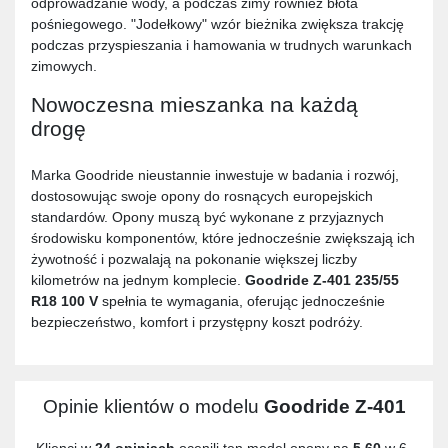
odprowadzanie wody, a podczas zimy również błota
pośniegowego. "Jodełkowy" wzór bieżnika zwiększa trakcję
podczas przyspieszania i hamowania w trudnych warunkach
zimowych.
Nowoczesna mieszanka na każdą
drogę
Marka Goodride nieustannie inwestuje w badania i rozwój,
dostosowując swoje opony do rosnących europejskich
standardów. Opony muszą być wykonane z przyjaznych
środowisku komponentów, które jednocześnie zwiększają ich
żywotność i pozwalają na pokonanie większej liczby
kilometrów na jednym komplecie.
Goodride Z-401 235/55
R18 100 V
spełnia te wymagania, oferując jednocześnie
bezpieczeństwo, komfort i przystępny koszt podróży.
Opinie klientów o modelu
Goodride Z-401
Klienci w
24 opiniach
ocenili ten model opony na
5,60
w 6-