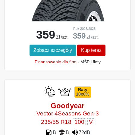
Rok 2026/2025
359
359
zł
zł
/szt.
/szt.
Zobacz szczegóły
Kup teraz
Finansowanie dla firm
- MŚP i floty
Raty
10x0%
Goodyear
Vector 4Seasons Gen-3
235/55 R18
100
V
B
B
72dB