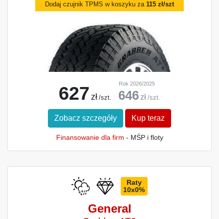
Dodaj czujnik TPMS w koszyku za
115 zł/szt
Rok 2026/2025
627
646
zł
zł
/szt.
/szt.
Zobacz szczegóły
Kup teraz
Finansowanie dla firm
- MŚP i floty
Raty
10x0%
General