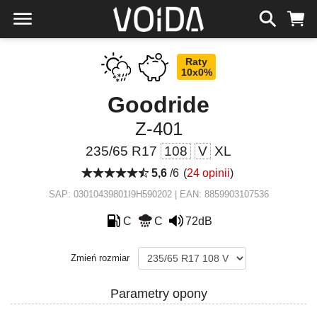
Raty
10x0%
Goodride
Z-401
235/65 R17
108
V
XL
5,6
/6
(
24 opinii
)
SAP: 03010439801I9H590202 | EAN: 8859903107536
C
C
72dB
Zmień rozmiar
Parametry opony