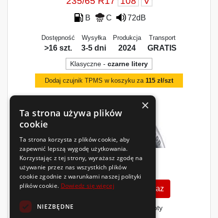
235/65 R17
108
V
B
C
72dB
Dostępność
Wysyłka
Produkcja
Transport
>16 szt.
3-5 dni
2024
GRATIS
Klasyczne -
czarne litery
Dodaj czujnik TPMS w koszyku za
115 zł/szt
×
Ta strona używa plików
cookie
Ta strona korzysta z plików cookie, aby
zapewnić lepszą wygodę użytkowania.
Korzystając z tej strony, wyrażasz zgodę na
312
używanie przez nas wszystkich plików
zł
/szt.
cookie zgodnie z warunkami naszej polityki
plików cookie.
Dowiedz się więcej
Zobacz szczegóły
Kup teraz
NIEZBĘDNE
Finansowanie dla firm
- MŚP i floty