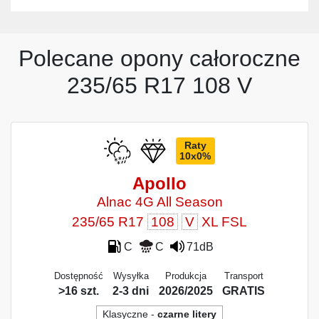
Polecane opony całoroczne
235/65 R17 108 V
Raty
10x0%
Apollo
Alnac 4G All Season
235/65 R17
108
V
XL FSL
C
C
71dB
Dostępność
Wysyłka
Produkcja
Transport
>16 szt.
2-3 dni
2026/2025
GRATIS
Klasyczne -
czarne litery