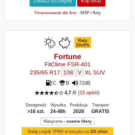
Zobacz szczegóły
Kup teraz
Finansowanie dla firm
- MŚP i floty
Raty
10x0%
Fortune
FitClime FSR-401
235/65 R17
108
V
XL SUV
C
B
72dB
4,7
/6
(
15 opinii
)
Dostępność
Wysyłka
Produkcja
Transport
>16 szt.
24-48h
2026
GRATIS
Klasyczne -
czarne litery
Dodaj czujnik TPMS w koszyku za
115 zł/szt