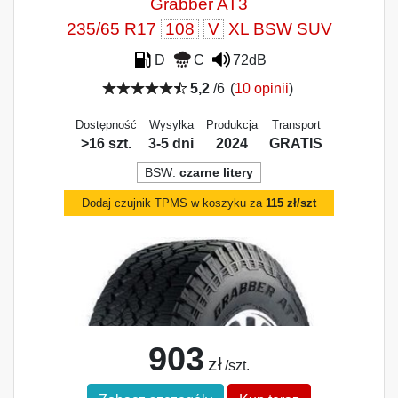
Grabber AT3
235/65 R17
108
V
XL BSW SUV
D
C
72dB
5,2
/6
(
10 opinii
)
Dostępność
Wysyłka
Produkcja
Transport
>16 szt.
3-5 dni
2024
GRATIS
BSW:
czarne litery
Dodaj czujnik TPMS w koszyku za
115 zł/szt
903
zł
/szt.