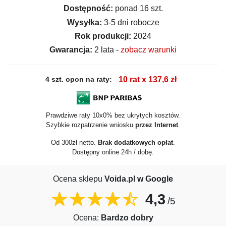
Dostępność:
ponad 16 szt.
Wysyłka:
3-5 dni robocze
Rok produkcji:
2024
Gwarancja:
2 lata -
zobacz warunki
4 szt. opon na raty:
10 rat x 137,6 zł
Prawdziwe raty 10x0% bez ukrytych kosztów.
Szybkie rozpatrzenie wniosku
przez Internet
.
Od 300zł netto.
Brak dodatkowych opłat
.
Dostępny online 24h / dobę.
Ocena sklepu
Voida.pl w Google
4,3
/5
Ocena:
Bardzo dobry