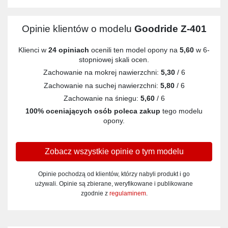
Opinie klientów o modelu
Goodride Z-401
Klienci w
24 opiniach
ocenili ten model opony na
5,60
w 6-
stopniowej skali ocen.
Zachowanie na mokrej nawierzchni:
5,30
/ 6
Zachowanie na suchej nawierzchni:
5,80
/ 6
Zachowanie na śniegu:
5,60
/ 6
100% oceniających osób poleca zakup
tego modelu
opony.
Zobacz wszystkie opinie o tym modelu
Opinie pochodzą od klientów, którzy nabyli produkt i go
używali. Opinie są zbierane, weryfikowane i publikowane
zgodnie z
regulaminem
.