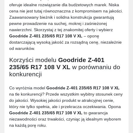
oferuje idealne rozwiązanie dla budżetowych marek. Niska
cena nie jest tutaj równoznaczna z kompromisem na jakości.
Zaawansowany bieżnik i solidna konstrukcja gwarantują
pewne prowadzenie na suchej, mokrej i zaśnieżonej
nawierzchni. Skorzystaj z tej znakomitej oferty i wybierz
Goodride Z-401 235/65 R17 108 V XL
– oponę
dostarczającą wysoką jakość za rozsądną cenę, niezależnie
od warunków.
Korzyści modelu
Goodride Z-401
235/65 R17 108 V XL
w porównaniu do
konkurencji
Co wyróżnia model
Goodride Z-401 235/65 R17 108 V XL
na tle konkurencji? Przede wszystkim wybitny stosunek ceny
do jakości. Wysokiej jakości produkt w atrakcyjnej cenie,
który nie tylko spełnia, ale i przekracza oczekiwania. Opona
Goodride Z-401 235/65 R17 108 V XL
to gwarancja
niezawodności oraz trwałości, czyniąc ją idealnym wyborem
na każdą porę roku.