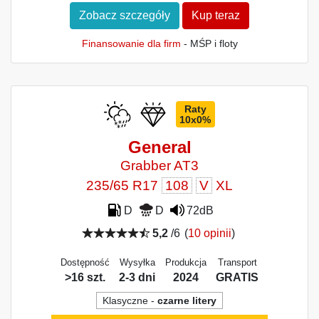
Zobacz szczegóły
Kup teraz
Finansowanie dla firm
- MŚP i floty
Raty
10x0%
General
Grabber AT3
235/65 R17
108
V
XL
D
D
72dB
5,2
/6
(
10 opinii
)
Dostępność
Wysyłka
Produkcja
Transport
>16 szt.
2-3 dni
2024
GRATIS
Klasyczne -
czarne litery