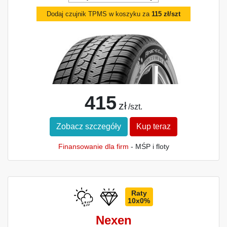
Dodaj czujnik TPMS w koszyku za
115 zł/szt
415
zł
/szt.
Zobacz szczegóły
Kup teraz
Finansowanie dla firm
- MŚP i floty
Raty
10x0%
Nexen