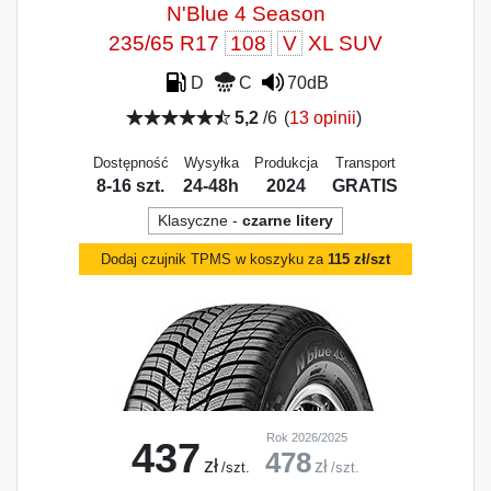
N'Blue 4 Season
235/65 R17
108
V
XL SUV
D
C
70dB
5,2
/6
(
13 opinii
)
Dostępność
Wysyłka
Produkcja
Transport
8-16 szt.
24-48h
2024
GRATIS
Klasyczne -
czarne litery
Dodaj czujnik TPMS w koszyku za
115 zł/szt
Rok 2026/2025
437
478
zł
zł
/szt.
/szt.