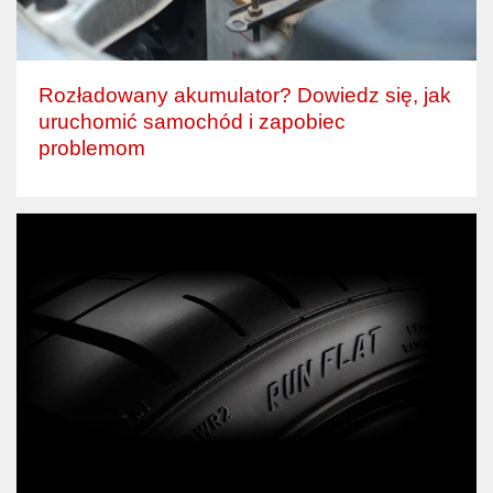
Rozładowany akumulator? Dowiedz się, jak
uruchomić samochód i zapobiec
problemom