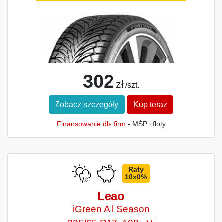
302
zł
/szt.
Zobacz szczegóły
Kup teraz
Finansowanie dla firm
- MŚP i floty
Raty
10x0%
Leao
iGreen All Season