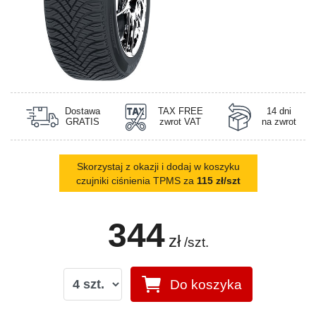
Dostawa
TAX FREE
14 dni
GRATIS
zwrot VAT
na zwrot
Skorzystaj z okazji i dodaj w koszyku
czujniki ciśnienia TPMS za
115 zł/szt
344
zł
/szt.
Do koszyka