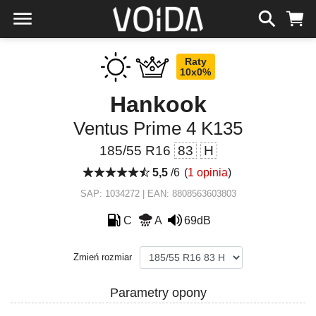
Raty
10x0%
Hankook
Ventus Prime 4 K135
185/55 R16
83
H
5,5
/6
(
1 opinia
)
SAP: 1034272 | EAN: 8808563603803
C
A
69dB
Zmień rozmiar
Parametry opony