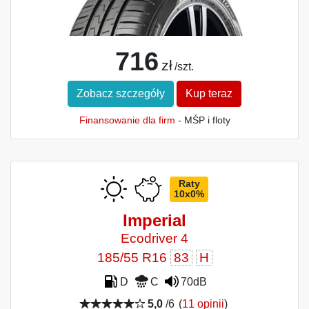
716
zł
/szt.
Zobacz szczegóły
Kup teraz
Finansowanie dla firm
- MŚP i floty
Raty
10x0%
Imperial
Ecodriver 4
185/55 R16
83
H
D
C
70dB
5,0
/6
(
11 opinii
)