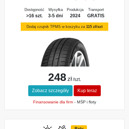
Dostępność
Wysyłka
Produkcja
Transport
>16 szt.
3-5 dni
2024
GRATIS
Dodaj czujnik TPMS w koszyku za
115 zł/szt
248
zł
/szt.
Zobacz szczegóły
Kup teraz
Finansowanie dla firm
- MŚP i floty
Raty