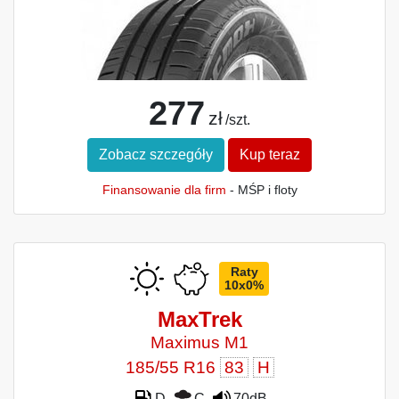
277
zł
/szt.
Zobacz szczegóły
Kup teraz
Finansowanie dla firm
- MŚP i floty
Raty
10x0%
MaxTrek
Maximus M1
185/55 R16
83
H
D
C
70dB