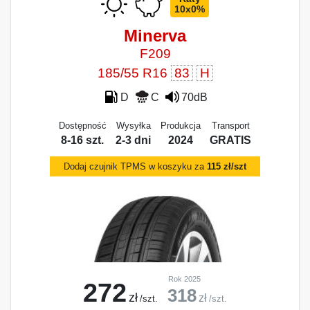
10x0%
Minerva
F209
185/55 R16
83
H
D
C
70dB
Dostępność
Wysyłka
Produkcja
Transport
8-16 szt.
2-3 dni
2024
GRATIS
Dodaj czujnik TPMS w koszyku za
115 zł/szt
Rok 2025
272
318
zł
zł
/szt.
/szt.