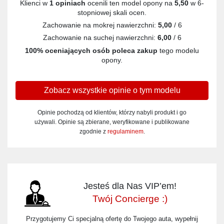
Klienci w
1 opiniach
ocenili ten model opony na
5,50
w 6-
stopniowej skali ocen.
Zachowanie na mokrej nawierzchni:
5,00
/ 6
Zachowanie na suchej nawierzchni:
6,00
/ 6
100% oceniających osób poleca zakup
tego modelu
opony.
Zobacz wszystkie opinie o tym modelu
Opinie pochodzą od klientów, którzy nabyli produkt i go
używali. Opinie są zbierane, weryfikowane i publikowane
zgodnie z
regulaminem
.
Jesteś dla Nas VIP’em!
Twój Concierge :)
Przygotujemy Ci specjalną ofertę do Twojego auta, wypełnij