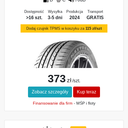
Dostępność
Wysyłka
Produkcja
Transport
>16 szt.
3-5 dni
2024
GRATIS
Dodaj czujnik TPMS w koszyku za
115 zł/szt
373
zł
/szt.
Zobacz szczegóły
Kup teraz
Finansowanie dla firm
- MŚP i floty