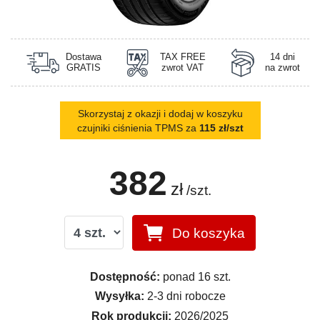
Dostawa
TAX FREE
14 dni
GRATIS
zwrot VAT
na zwrot
Skorzystaj z okazji i dodaj w koszyku
czujniki ciśnienia TPMS za
115 zł/szt
382
zł
/szt.
Do koszyka
Dostępność:
ponad 16 szt.
Wysyłka:
2-3 dni robocze
Rok produkcji:
2026/2025