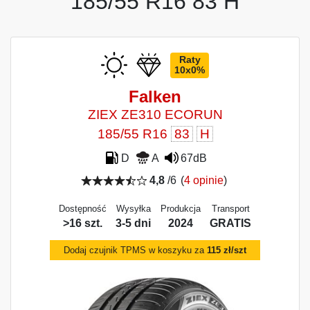
185/55 R16 83 H
Raty
10x0%
Falken
ZIEX ZE310 ECORUN
185/55 R16
83
H
D
A
67dB
4,8
/6
(
4 opinie
)
Dostępność
Wysyłka
Produkcja
Transport
>16 szt.
3-5 dni
2024
GRATIS
Dodaj czujnik TPMS w koszyku za
115 zł/szt