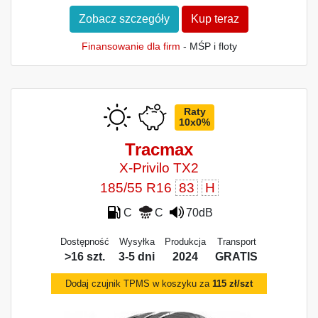
Zobacz szczegóły
Kup teraz
Finansowanie dla firm
- MŚP i floty
Raty
10x0%
Tracmax
X-Privilo TX2
185/55 R16
83
H
C
C
70dB
Dostępność
Wysyłka
Produkcja
Transport
>16 szt.
3-5 dni
2024
GRATIS
Dodaj czujnik TPMS w koszyku za
115 zł/szt