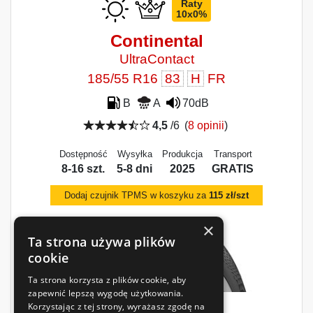
Raty
10x0%
Continental
UltraContact
185/55 R16
83
H
FR
B
A
70dB
4,5
/6
(
8 opinii
)
Dostępność
Wysyłka
Produkcja
Transport
8-16 szt.
5-8 dni
2025
GRATIS
Dodaj czujnik TPMS w koszyku za
115 zł/szt
×
Ta strona używa plików
cookie
Ta strona korzysta z plików cookie, aby
zapewnić lepszą wygodę użytkowania.
Korzystając z tej strony, wyrażasz zgodę na