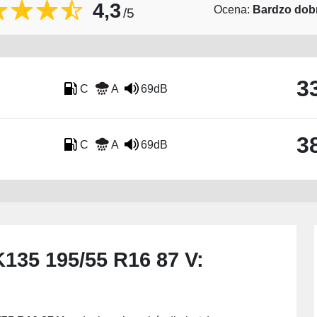
4,3
Ocena:
Bardzo dob
/5
3
C
A
69dB
3
C
A
69dB
135 195/55 R16 87 V
: