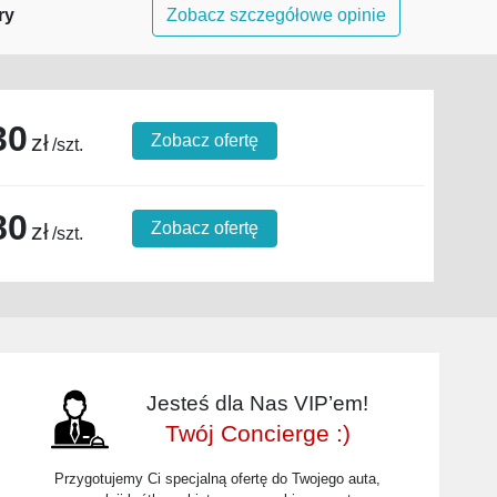
ry
Zobacz szczegółowe opinie
30
zł
Zobacz ofertę
/szt.
80
zł
Zobacz ofertę
/szt.
Jesteś dla Nas VIP’em!
Twój Concierge :)
Przygotujemy Ci specjalną ofertę do Twojego auta,