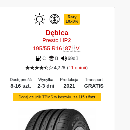
Raty
10x0%
Dębica
Presto HP2
195/55 R16
87
V
C
B
69dB
4,7
/6
(
11 opinii
)
Dostępność
Wysyłka
Produkcja
Transport
8-16 szt.
2-3 dni
2021
GRATIS
Dodaj czujnik TPMS w koszyku za
115 zł/szt