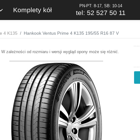
PN-PT: 8-17, SB: 10-14
Komplety kół
tel: 52 527 50 11
e 4 K135
Hankook Ventus Prime 4 K135 195/55 R16 87 V
W zależności od rozmiaru i wersji wygląd opony może się różnić.