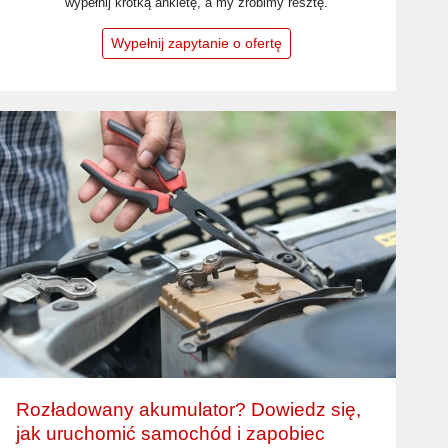
wypełnij krótką ankietę, a my zrobimy resztę.
Wypełnij zapytanie o ofertę
Rozładowany akumulator? Dowiedz się,
jak uruchomić samochód i zapobiec