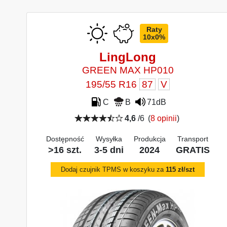
Raty
10x0%
LingLong
GREEN MAX HP010
195/55 R16
87
V
C
B
71dB
4,6
/6
(
8 opinii
)
Dostępność
Wysyłka
Produkcja
Transport
>16 szt.
3-5 dni
2024
GRATIS
Dodaj czujnik TPMS w koszyku za
115 zł/szt