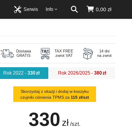
0,00 zł
Serwis
Info
Dostawa
TAX FREE
14 dni
GRATIS
zwrot VAT
na zwrot
Rok 2022
-
330
zł
Rok 2026/2025
-
380
zł
Skorzystaj z okazji i dodaj w koszyku
czujniki ciśnienia TPMS za
115 zł/szt
330
zł
/szt.