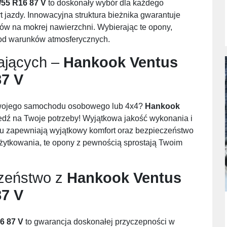
/55 R16 87 V
to doskonały wybór dla każdego
t jazdy. Innowacyjna struktura bieżnika gwarantuje
ów na mokrej nawierzchni. Wybierając te opony,
 od warunków atmosferycznych.
ających –
Hankook Ventus
87 V
Twojego samochodu osobowego lub 4x4?
Hankook
dź na Twoje potrzeby! Wyjątkowa jakość wykonania i
lu zapewniają wyjątkowy komfort oraz bezpieczeństwo
żytkowania, te opony z pewnością sprostają Twoim
czeństwo z
Hankook Ventus
87 V
6 87 V
to gwarancja doskonałej przyczepności w