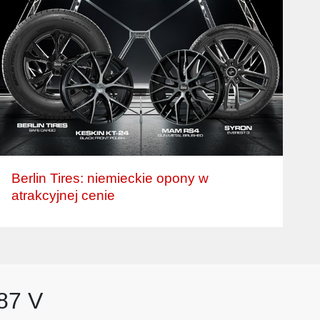
Berlin Tires: niemieckie opony w
atrakcyjnej cenie
87 V