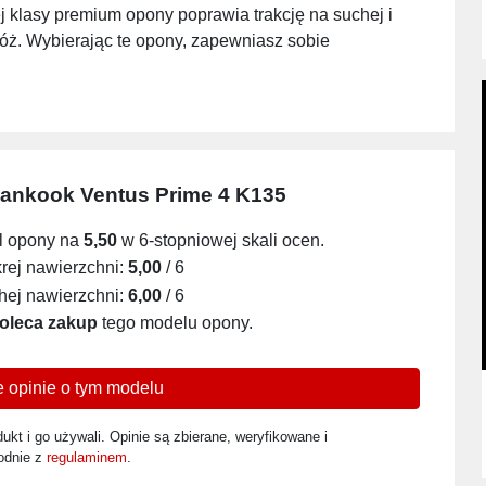
 klasy premium opony poprawia trakcję na suchej i
óż. Wybierając te opony, zapewniasz sobie
ankook Ventus Prime 4 K135
l opony na
5,50
w 6-stopniowej skali ocen.
ej nawierzchni:
5,00
/ 6
ej nawierzchni:
6,00
/ 6
oleca zakup
tego modelu opony.
 opinie o tym modelu
ukt i go używali. Opinie są zbierane, weryfikowane i
odnie z
regulaminem
.