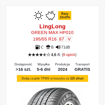
Raty
10x0%
LingLong
GREEN MAX HP010
195/55 R16
87
V
C
B
71dB
4,6
/6
(
8 opinii
)
Dostępność
Wysyłka
Produkcja
Transport
>16 szt.
5-6 dni
2024
GRATIS
Dodaj czujnik TPMS w koszyku za
115 zł/szt