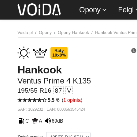
Opony
Felgi
Voida.pl
Opony
Opony Hankook
Hankook Ventus Prim
Raty
10x0%
Hankook
Ventus Prime 4 K135
195/55 R16
87
V
5,5
/6
(
1 opinia
)
SAP: 1029232 | EAN: 8808563545424
C
A
69dB
Zmień rozmiar