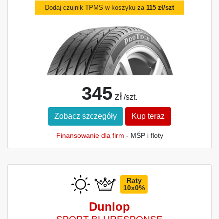
Dodaj czujnik TPMS w koszyku za
115 zł/szt
345
zł
/szt.
Zobacz szczegóły
Kup teraz
Finansowanie dla firm
- MŚP i floty
Raty
10x0%
Dunlop