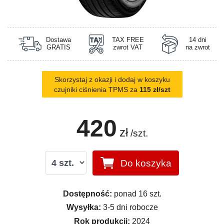
Dostawa
TAX FREE
14 dni
GRATIS
zwrot VAT
na zwrot
Skorzystaj z okazji i dodaj w koszyku
czujniki ciśnienia TPMS za
115 zł/szt
420
zł
/szt.
Do koszyka
Dostępność:
ponad 16 szt.
Wysyłka:
3-5 dni robocze
Rok produkcji:
2024