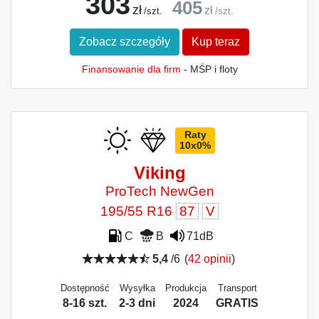
303
405
zł
zł
/szt.
/szt.
Zobacz szczegóły
Kup teraz
Finansowanie dla firm
- MŚP i floty
Raty
10x0%
Viking
ProTech NewGen
195/55 R16
87
V
C
B
71dB
5,4
/6
(
42 opinii
)
Dostępność
Wysyłka
Produkcja
Transport
8-16 szt.
2-3 dni
2024
GRATIS