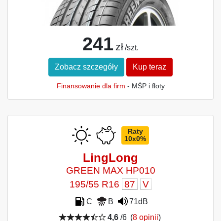
241
zł
/szt.
Zobacz szczegóły
Kup teraz
Finansowanie dla firm
- MŚP i floty
Raty
10x0%
LingLong
GREEN MAX HP010
195/55 R16
87
V
C
B
71dB
4,6
/6
(
8 opinii
)