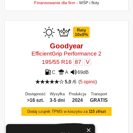
Finansowanie dla firm
- MŚP i floty
Raty
10x0%
Goodyear
EfficientGrip Performance 2
195/55 R16
87
V
C
A
69dB
5,0
/6
(
5 opinii
)
Dostępność
Wysyłka
Produkcja
Transport
>16 szt.
3-5 dni
2024
GRATIS
Dodaj czujnik TPMS w koszyku za
115 zł/szt
×