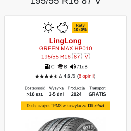
195/55 R16 87 V
Raty
10x0%
LingLong
GREEN MAX HP010
195/55 R16
87
V
C
B
71dB
4,6
/6
(
8 opinii
)
Dostępność
Wysyłka
Produkcja
Transport
>16 szt.
3-5 dni
2024
GRATIS
Dodaj czujnik TPMS w koszyku za
115 zł/szt