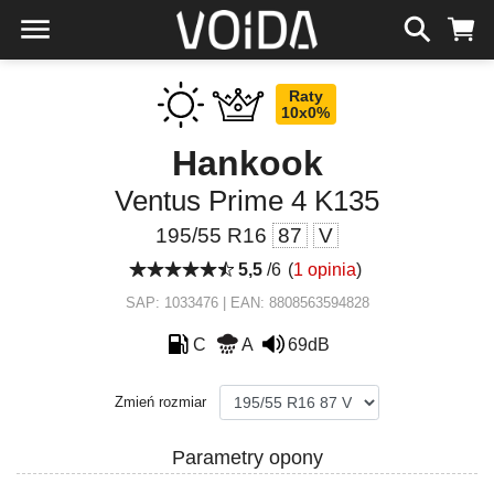
Raty
10x0%
Hankook
Ventus Prime 4 K135
195/55 R16
87
V
5,5
/6
(
1 opinia
)
SAP: 1033476 | EAN: 8808563594828
C
A
69dB
Zmień rozmiar
Parametry opony