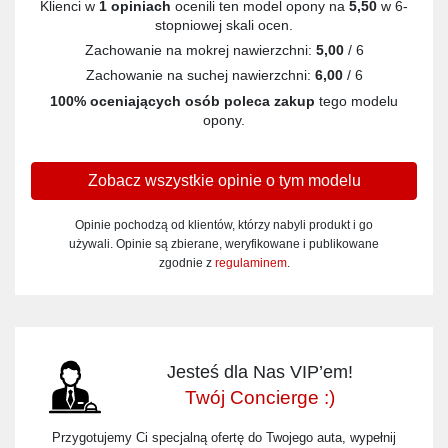
Klienci w
1 opiniach
ocenili ten model opony na
5,50
w 6-
stopniowej skali ocen.
Zachowanie na mokrej nawierzchni:
5,00
/ 6
Zachowanie na suchej nawierzchni:
6,00
/ 6
100% oceniających osób poleca zakup
tego modelu
opony.
Zobacz wszystkie opinie o tym modelu
Opinie pochodzą od klientów, którzy nabyli produkt i go
używali. Opinie są zbierane, weryfikowane i publikowane
zgodnie z
regulaminem
.
Jesteś dla Nas VIP’em!
Twój Concierge :)
Przygotujemy Ci specjalną ofertę do Twojego auta, wypełnij