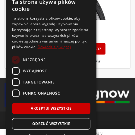
Ta strona używa plików
cookie
Ta strona korzysta z plików cookie, aby
zapewnić lepszą wygodę użytkowania.
Rok 2026/2025
469
Korzystając z tej strony, wyrażasz zgodę na
539
zł
zł
używanie przez nas wszystkich plików
/szt.
/szt.
cookie zgodnie z warunkami naszej polityki
plików cookie.
Dowiedz się więcej
Zobacz szczegóły
Kup teraz
NIEZBĘDNE
Finansowanie dla firm
- MŚP i floty
WYDAJNOŚĆ
TARGETOWANIE
FUNKCJONALNOŚĆ
AKCEPTUJ WSZYSTKIE
ODRZUĆ WSZYSTKIE
© 2018-2026 Voida.pl. Wszelkie prawa zastrzeżone.
Hankook
Ventus Prime 4 K135
195/55 R16
87
V