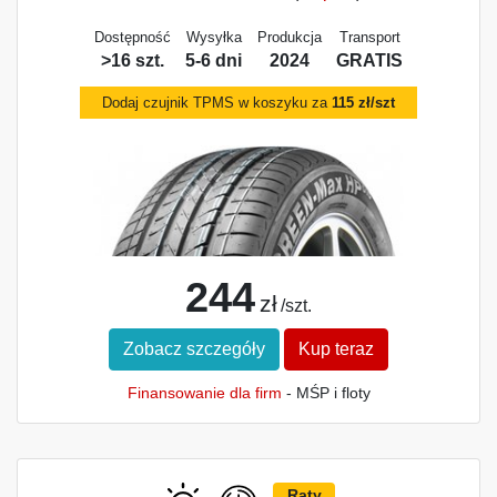
Dostępność
Wysyłka
Produkcja
Transport
>16 szt.
5-6 dni
2024
GRATIS
Dodaj czujnik TPMS w koszyku za
115 zł/szt
244
zł
/szt.
Zobacz szczegóły
Kup teraz
Finansowanie dla firm
- MŚP i floty
Raty