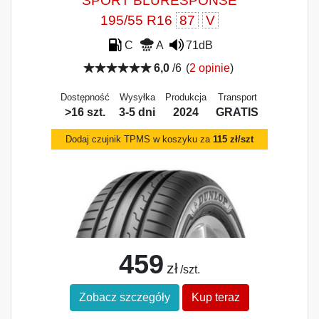
SPORT BLURESPONSE
195/55 R16
87
V
C
A
71dB
6,0
/6
(
2 opinie
)
Dostępność
Wysyłka
Produkcja
Transport
>16 szt.
3-5 dni
2024
GRATIS
Dodaj czujnik TPMS w koszyku za
115 zł/szt
459
zł
/szt.
Zobacz szczegóły
Kup teraz