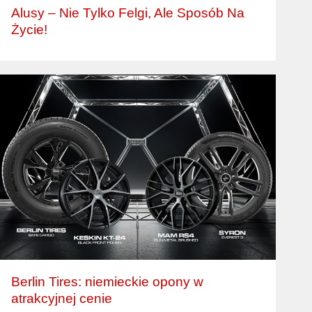
Alusy – Nie Tylko Felgi, Ale Sposób Na
Życie!
Berlin Tires: niemieckie opony w
atrakcyjnej cenie