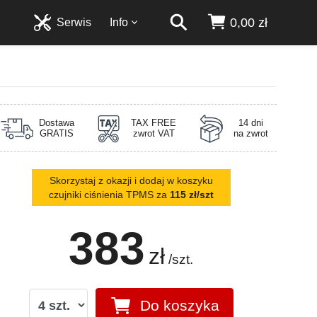
0,00 zł
Serwis
Info
Dostawa
TAX FREE
14 dni
GRATIS
zwrot VAT
na zwrot
Skorzystaj z okazji i dodaj w koszyku
czujniki ciśnienia TPMS za
115 zł/szt
383
zł
/szt.
Do koszyka