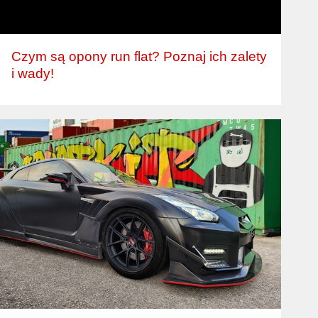
Czym są opony run flat? Poznaj ich zalety
i wady!