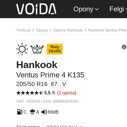
Opony
Felgi
Voida.pl
Opony
Opony Hankook
Hankook Ventus Prim
Raty
10x0%
Hankook
Ventus Prime 4 K135
205/50 R16
87
V
5,5
/6
(
1 opinia
)
SAP: 1029220 | EAN: 8808563545301
C
A
69dB
Zmień rozmiar