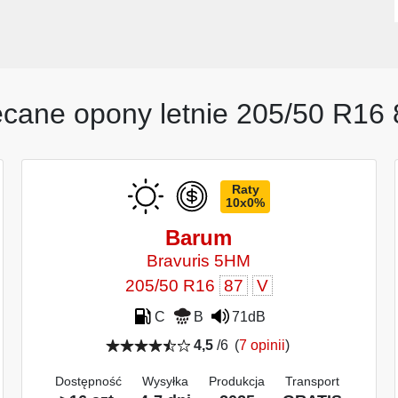
ecane opony letnie 205/50 R16 
Raty
10x0%
Barum
Bravuris 5HM
205/50 R16
87
V
C
B
71dB
4,5
/6
(
7 opinii
)
Dostępność
Wysyłka
Produkcja
Transport