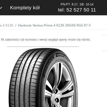
PN-PT: 8-17, SB: 10-14
Komplety kół
tel: 52 527 50 11
e 4 K135
Hankook Ventus Prime 4 K135 205/50 R16 87 V
W zależności od rozmiaru i wersji wygląd opony może się różnić.