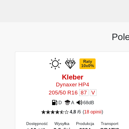
Pol
Raty
10x0%
Kleber
Dynaxer HP4
205/50 R16
87
V
D
A
68dB
4,8
/6
(
18 opinii
)
Dostępność
Wysyłka
Produkcja
Transport