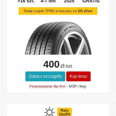
>16 szt.
4-7 dni
2025
GRATIS
Dodaj czujnik TPMS w koszyku za
115 zł/szt
400
zł
/szt.
Zobacz szczegóły
Kup teraz
Finansowanie dla firm
- MŚP i floty
Raty
10x0%