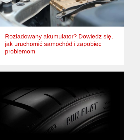
Rozładowany akumulator? Dowiedz się,
jak uruchomić samochód i zapobiec
problemom