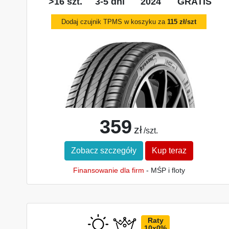
>16 szt.
3-5 dni
2024
GRATIS
Dodaj czujnik TPMS w koszyku za
115 zł/szt
359
zł
/szt.
Zobacz szczegóły
Kup teraz
Finansowanie dla firm
- MŚP i floty
Raty
10x0%