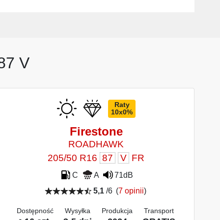
87 V
Raty
10x0%
Firestone
ROADHAWK
205/50 R16
87
V
FR
C
A
71dB
5,1
/6
(
7 opinii
)
Dostępność
Wysyłka
Produkcja
Transport