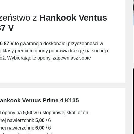
czeństwo z
Hankook Ventus
87 V
6 87 V
to gwarancja doskonałej przyczepności w
 klasy premium opony poprawia trakcję na suchej i
óż. Wybierając te opony, zapewniasz sobie
ankook Ventus Prime 4 K135
l opony na
5,50
w 6-stopniowej skali ocen.
ej nawierzchni:
5,00
/ 6
ej nawierzchni:
6,00
/ 6