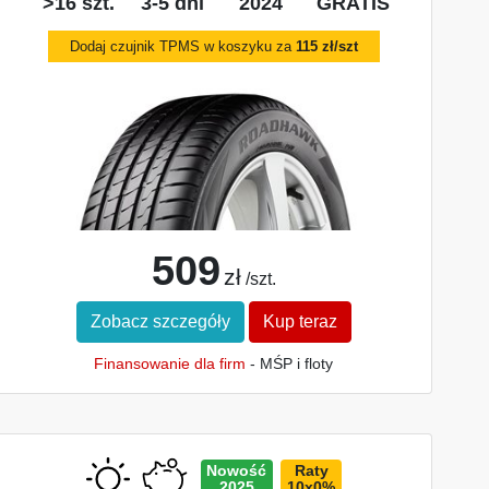
>16 szt.
3-5 dni
2024
GRATIS
Dodaj czujnik TPMS w koszyku za
115 zł/szt
509
zł
/szt.
Zobacz szczegóły
Kup teraz
Finansowanie dla firm
- MŚP i floty
Nowość
Raty
2025
10x0%