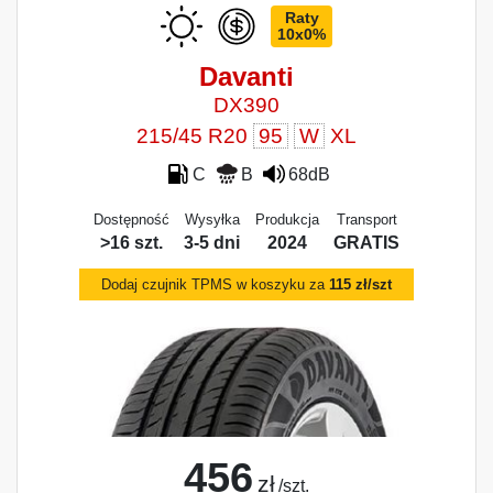
Raty
10x0%
Davanti
DX390
215/45 R20
95
W
XL
C
B
68dB
Dostępność
Wysyłka
Produkcja
Transport
>16 szt.
3-5 dni
2024
GRATIS
Dodaj czujnik TPMS w koszyku za
115 zł/szt
456
zł
/szt.