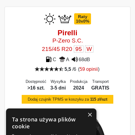
Raty
10x0%
Pirelli
P-Zero S.C.
215/45 R20
95
W
C
A
68dB
5,5
/6
(
59 opinii
)
Dostępność
Wysyłka
Produkcja
Transport
>16 szt.
3-5 dni
2024
GRATIS
Dodaj czujnik TPMS w koszyku za
115 zł/szt
×
Ta strona używa plików
cookie