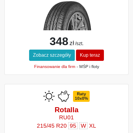
348
zł
/szt.
Zobacz szczegóły
Kup teraz
Finansowanie dla firm
- MŚP i floty
Raty
10x0%
Rotalla
RU01
215/45 R20
95
W
XL