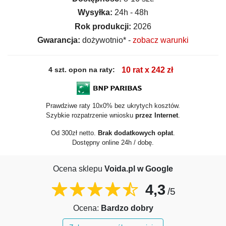
Wysyłka:
24h - 48h
Rok produkcji:
2026
Gwarancja:
dożywotnio* -
zobacz warunki
4 szt. opon na raty:
10 rat x 242 zł
Prawdziwe raty 10x0% bez ukrytych kosztów.
Szybkie rozpatrzenie wniosku
przez Internet
.
Od 300zł netto.
Brak dodatkowych opłat
.
Dostępny online 24h / dobę.
Ocena sklepu
Voida.pl w Google
4,3
/5
Ocena:
Bardzo dobry