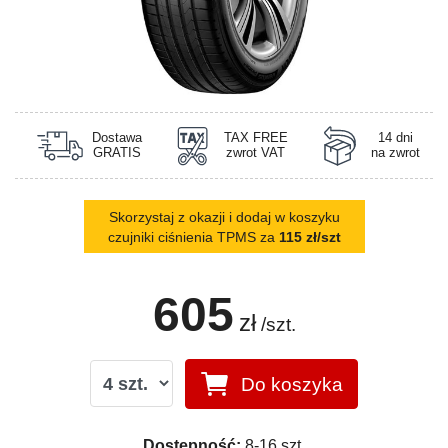
Dostawa
TAX FREE
14 dni
GRATIS
zwrot VAT
na zwrot
Skorzystaj z okazji i dodaj w koszyku
czujniki ciśnienia TPMS za
115 zł/szt
605
zł
/szt.
Do koszyka
Dostępność:
8-16 szt.