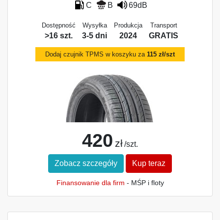
C
B
69dB
Dostępność
Wysyłka
Produkcja
Transport
>16 szt.
3-5 dni
2024
GRATIS
Dodaj czujnik TPMS w koszyku za
115 zł/szt
420
zł
/szt.
Zobacz szczegóły
Kup teraz
Finansowanie dla firm
- MŚP i floty