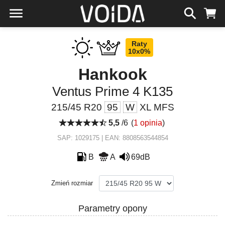
Raty
10x0%
Hankook
Ventus Prime 4 K135
215/45 R20
95
W
XL MFS
5,5
/6
(
1 opinia
)
SAP: 1029175 | EAN: 8808563544854
B
A
69dB
Zmień rozmiar
Parametry opony