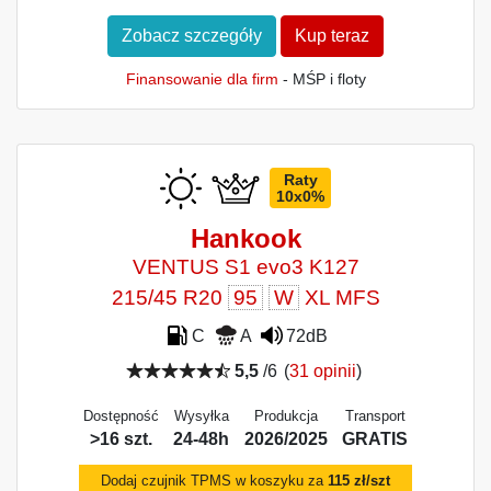
Zobacz szczegóły
Kup teraz
Finansowanie dla firm
- MŚP i floty
Raty
10x0%
Hankook
VENTUS S1 evo3 K127
215/45 R20
95
W
XL MFS
C
A
72dB
5,5
/6
(
31 opinii
)
Dostępność
Wysyłka
Produkcja
Transport
>16 szt.
24-48h
2026/2025
GRATIS
Dodaj czujnik TPMS w koszyku za
115 zł/szt