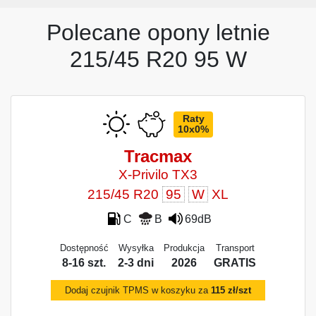
Polecane opony letnie
215/45 R20 95 W
Raty
10x0%
Tracmax
X-Privilo TX3
215/45 R20
95
W
XL
C
B
69dB
Dostępność
Wysyłka
Produkcja
Transport
8-16 szt.
2-3 dni
2026
GRATIS
Dodaj czujnik TPMS w koszyku za
115 zł/szt