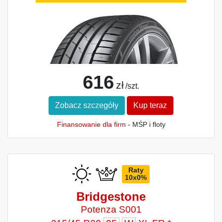
616
zł
/szt.
Zobacz szczegóły
Kup teraz
Finansowanie dla firm
- MŚP i floty
Raty
10x0%
Bridgestone
Potenza S001