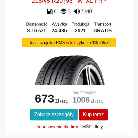
215/45 R20
95
W
XL FR *
C
B
72dB
Dostępność
Wysyłka
Produkcja
Transport
8-16 szt.
24-48h
2021
GRATIS
Dodaj czujnik TPMS w koszyku za
115 zł/szt
Rok 2026/2025
673
1006
zł
zł
/szt.
/szt.
Zobacz szczegóły
Kup teraz
Finansowanie dla firm
- MŚP i floty