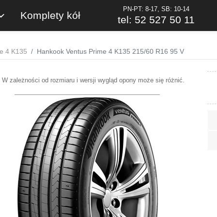
PN-PT: 8-17, SB: 10-14
Komplety kół
tel: 52 527 50 11
e 4 K135
Hankook Ventus Prime 4 K135 215/60 R16 95 V
W zależności od rozmiaru i wersji wygląd opony może się różnić.