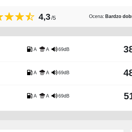
4,3
Ocena:
Bardzo dob
/5
3
A
A
69dB
4
A
A
69dB
5
A
A
69dB