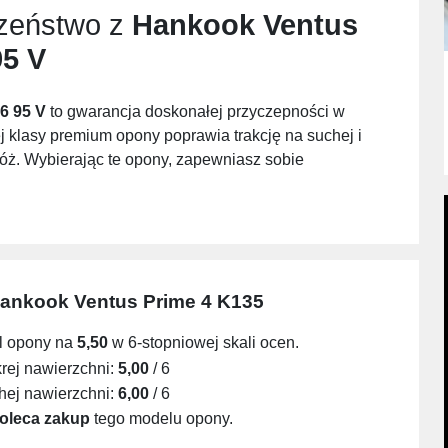
czeństwo z
Hankook Ventus
95 V
6 95 V
to gwarancja doskonałej przyczepności w
 klasy premium opony poprawia trakcję na suchej i
óż. Wybierając te opony, zapewniasz sobie
ankook Ventus Prime 4 K135
l opony na
5,50
w 6-stopniowej skali ocen.
ej nawierzchni:
5,00
/ 6
ej nawierzchni:
6,00
/ 6
oleca zakup
tego modelu opony.