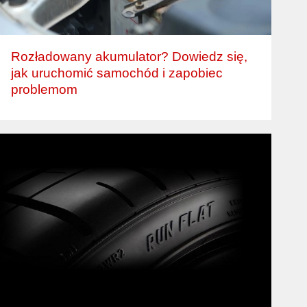
Rozładowany akumulator? Dowiedz się,
jak uruchomić samochód i zapobiec
problemom