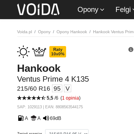
Opony
Felgi
Voida.pl
Opony
Opony Hankook
Hankook Ventus Prim
Raty
10x0%
Hankook
Ventus Prime 4 K135
215/60 R16
95
V
5,5
/6
(
1 opinia
)
SAP: 1029113 | EAN: 8808563544175
A
A
69dB
Zmień rozmiar