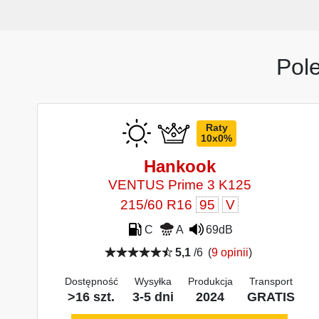
Pol
Raty
10x0%
Hankook
VENTUS Prime 3 K125
215/60 R16
95
V
C
A
69dB
5,1
/6
(
9 opinii
)
Dostępność
Wysyłka
Produkcja
Transport
>16 szt.
3-5 dni
2024
GRATIS