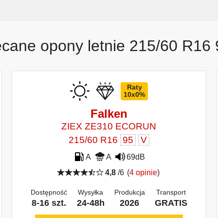
ecane opony letnie 215/60 R16 
Raty
10x0%
Falken
ZIEX ZE310 ECORUN
215/60 R16
95
V
A
A
69dB
4,8
/6
(
4 opinie
)
Dostępność
Wysyłka
Produkcja
Transport
8-16 szt.
24-48h
2026
GRATIS