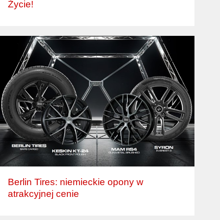
Życie!
Berlin Tires: niemieckie opony w
atrakcyjnej cenie