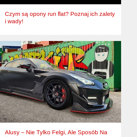
Czym są opony run flat? Poznaj ich zalety
i wady!
Alusy – Nie Tylko Felgi, Ale Sposób Na