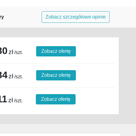
ry
Zobacz szczegółowe opinie
80
zł
Zobacz ofertę
/szt.
84
zł
Zobacz ofertę
/szt.
11
zł
Zobacz ofertę
/szt.