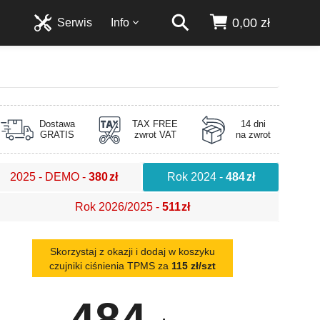
0,00 zł
Serwis
Info
Dostawa
TAX FREE
14 dni
GRATIS
zwrot VAT
na zwrot
2025 - DEMO
-
380
zł
Rok 2024
-
484
zł
Rok 2026/2025
-
511
zł
Skorzystaj z okazji i dodaj w koszyku
czujniki ciśnienia TPMS za
115 zł/szt
484