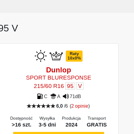
95 V
Raty
10x0%
Dunlop
SPORT BLURESPONSE
215/60 R16
95
V
C
A
71dB
6,0
/6
(
2 opinie
)
Dostępność
Wysyłka
Produkcja
Transport
>16 szt.
3-5 dni
2024
GRATIS