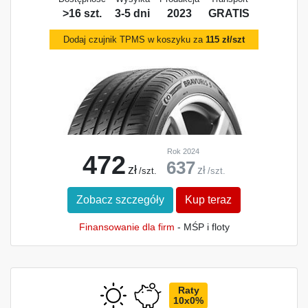
>16 szt.
3-5 dni
2023
GRATIS
Dodaj czujnik TPMS w koszyku za
115 zł/szt
Rok 2024
472
637
zł
zł
/szt.
/szt.
Zobacz szczegóły
Kup teraz
Finansowanie dla firm
- MŚP i floty
Raty
10x0%