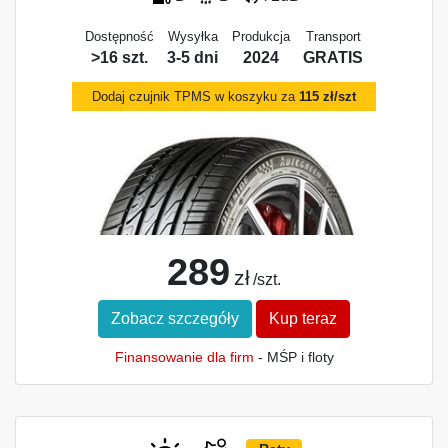
Dostępność
Wysyłka
Produkcja
Transport
>16 szt.
3-5 dni
2024
GRATIS
Dodaj czujnik TPMS w koszyku za
115 zł/szt
289
zł
/szt.
Zobacz szczegóły
Kup teraz
Finansowanie dla firm
- MŚP i floty