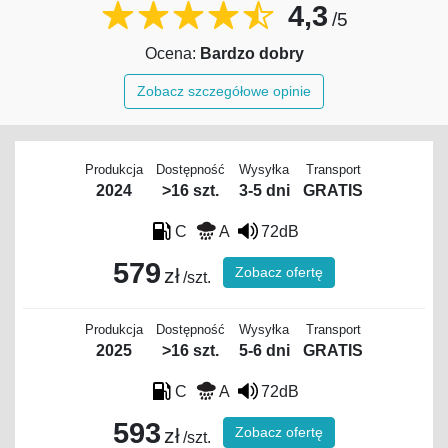
4,3
/5
Ocena:
Bardzo dobry
Zobacz szczegółowe opinie
Produkcja
Dostępność
Wysyłka
Transport
2024
>16 szt.
3-5 dni
GRATIS
C
A
72dB
579
Zobacz ofertę
zł
/szt.
Produkcja
Dostępność
Wysyłka
Transport
2025
>16 szt.
5-6 dni
GRATIS
C
A
72dB
593
Zobacz ofertę
zł
/szt.