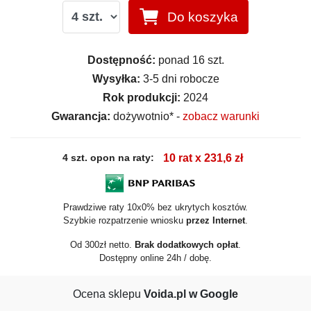
Do koszyka
Dostępność:
ponad 16 szt.
Wysyłka:
3-5 dni robocze
Rok produkcji:
2024
Gwarancja:
dożywotnio* -
zobacz warunki
4 szt. opon na raty:
10 rat x 231,6 zł
Prawdziwe raty 10x0% bez ukrytych kosztów.
Szybkie rozpatrzenie wniosku
przez Internet
.
Od 300zł netto.
Brak dodatkowych opłat
.
Dostępny online 24h / dobę.
Ocena sklepu
Voida.pl w Google