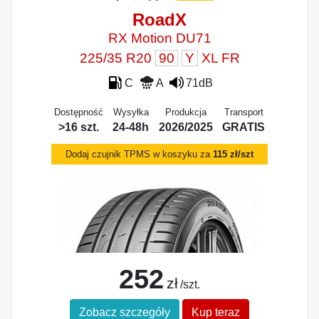
RoadX
RX Motion DU71
225/35 R20
90
Y
XL FR
C
A
71dB
Dostępność
Wysyłka
Produkcja
Transport
>16 szt.
24-48h
2026/2025
GRATIS
Dodaj czujnik TPMS w koszyku za
115 zł/szt
252
zł
/szt.
Zobacz szczegóły
Kup teraz