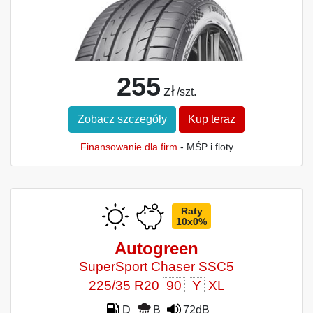
255
zł
/szt.
Zobacz szczegóły
Kup teraz
Finansowanie dla firm
- MŚP i floty
Raty
10x0%
Autogreen
SuperSport Chaser SSC5
225/35 R20
90
Y
XL
D
B
72dB