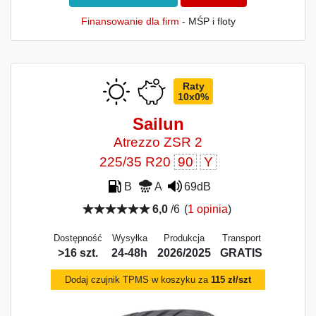
Finansowanie dla firm
- MŚP i floty
Raty
10x0%
Sailun
Atrezzo ZSR 2
225/35 R20
90
Y
B
A
69dB
6,0
/6
(
1 opinia
)
Dostępność
Wysyłka
Produkcja
Transport
>16 szt.
24-48h
2026/2025
GRATIS
Dodaj czujnik TPMS w koszyku za
115 zł/szt