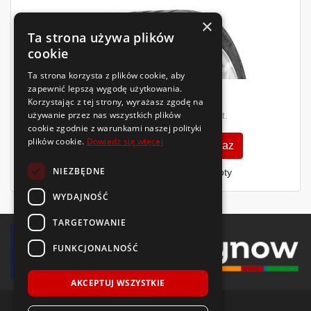
×
Ta strona używa plików
cookie
Ta strona korzysta z plików cookie, aby
zapewnić lepszą wygodę użytkowania.
Rok 2024
362
Korzystając z tej strony, wyrażasz zgodę na
677
zł
używanie przez nas wszystkich plików
zł
/szt.
/szt.
cookie zgodnie z warunkami naszej polityki
plików cookie.
Dowiedz się więcej
Zobacz szczegóły
Kup teraz
NIEZBĘDNE
Finansowanie dla firm
- MŚP i floty
WYDAJNOŚĆ
TARGETOWANIE
FUNKCJONALNOŚĆ
AKCEPTUJ WSZYSTKIE