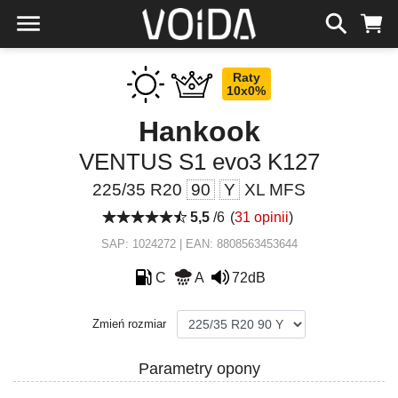
Raty
10x0%
Hankook
VENTUS S1 evo3 K127
225/35 R20
90
Y
XL MFS
5,5
/6
(
31 opinii
)
SAP: 1024272 | EAN: 8808563453644
C
A
72dB
Zmień rozmiar
Parametry opony