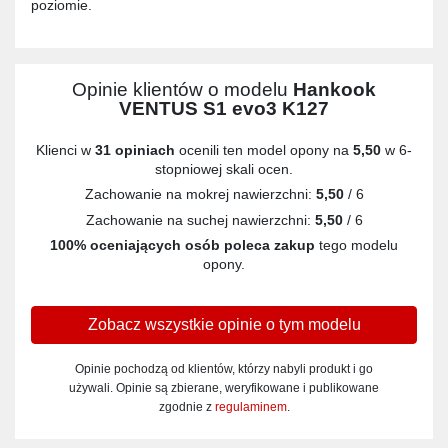
poziomie.
Opinie klientów o modelu
Hankook
VENTUS S1 evo3 K127
Klienci w
31 opiniach
ocenili ten model opony na
5,50
w 6-
stopniowej skali ocen.
Zachowanie na mokrej nawierzchni:
5,50
/ 6
Zachowanie na suchej nawierzchni:
5,50
/ 6
100% oceniających osób poleca zakup
tego modelu
opony.
Zobacz wszystkie opinie o tym modelu
Opinie pochodzą od klientów, którzy nabyli produkt i go
używali. Opinie są zbierane, weryfikowane i publikowane
zgodnie z
regulaminem
.