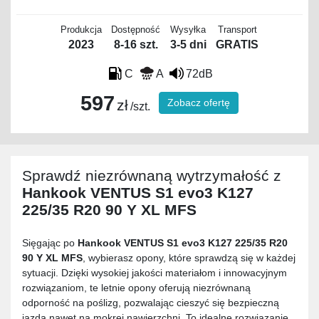
Produkcja
Dostępność
Wysyłka
Transport
2023
8-16 szt.
3-5 dni
GRATIS
C
A
72dB
597
Zobacz ofertę
zł
/szt.
Sprawdź niezrównaną wytrzymałość z
Hankook VENTUS S1 evo3 K127
225/35 R20 90 Y XL MFS
Sięgając po
Hankook VENTUS S1 evo3 K127 225/35 R20
90 Y XL MFS
, wybierasz opony, które sprawdzą się w każdej
sytuacji. Dzięki wysokiej jakości materiałom i innowacyjnym
rozwiązaniom, te letnie opony oferują niezrównaną
odporność na poślizg, pozwalając cieszyć się bezpieczną
jazdą nawet na mokrej nawierzchni. To idealne rozwiązanie