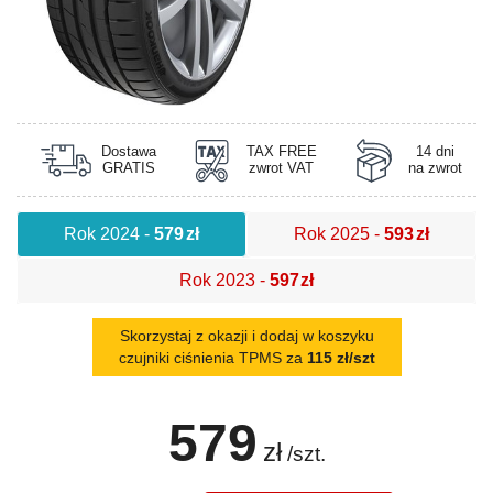
Dostawa
TAX FREE
14 dni
GRATIS
zwrot VAT
na zwrot
Rok 2024
-
579
zł
Rok 2025
-
593
zł
Rok 2023
-
597
zł
Skorzystaj z okazji i dodaj w koszyku
czujniki ciśnienia TPMS za
115 zł/szt
579
zł
/szt.