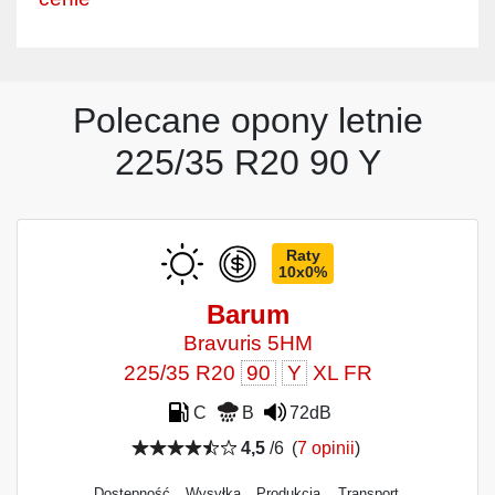
Polecane opony letnie
225/35 R20 90 Y
Raty
10x0%
Barum
Bravuris 5HM
225/35 R20
90
Y
XL FR
C
B
72dB
4,5
/6
(
7 opinii
)
Dostępność
Wysyłka
Produkcja
Transport