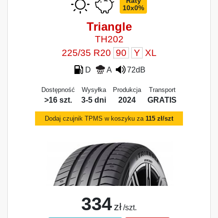
Raty
10x0%
Triangle
TH202
225/35 R20
90
Y
XL
D
A
72dB
Dostępność
Wysyłka
Produkcja
Transport
>16 szt.
3-5 dni
2024
GRATIS
Dodaj czujnik TPMS w koszyku za
115 zł/szt
334
zł
/szt.