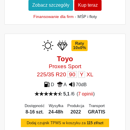
Zobacz szczegóły
Kup teraz
Finansowanie dla firm
- MŚP i floty
Raty
10x0%
Toyo
Proxes Sport
225/35 R20
90
Y
XL
D
A
70dB
5,1
/6
(
7 opinii
)
Dostępność
Wysyłka
Produkcja
Transport
8-16 szt.
24-48h
2022
GRATIS
Dodaj czujnik TPMS w koszyku za
115 zł/szt