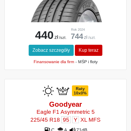
Rok 2024
440
744
zł
zł
/szt.
/szt.
Zobacz szczegóły
Kup teraz
Finansowanie dla firm
- MŚP i floty
Raty
10x0%
Goodyear
Eagle F1 Asymmetric 5
225/45 R18
95
Y
XL MFS
C
A
71dB