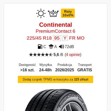
Raty
10x0%
Continental
PremiumContact 6
225/45 R18
95
Y
FR MO
C
A
72dB
5,6
/6
(
4 opinie
)
Dostępność
Wysyłka
Produkcja
Transport
>16 szt.
24-48h
2026/2025
GRATIS
Dodaj czujnik TPMS w koszyku za
115 zł/szt