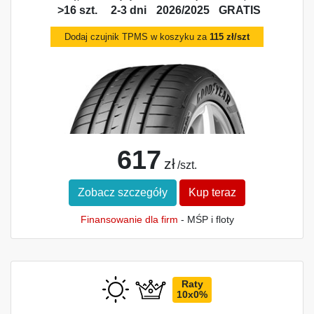
>16 szt.
2-3 dni
2026/2025
GRATIS
Dodaj czujnik TPMS w koszyku za
115 zł/szt
617
zł
/szt.
Zobacz szczegóły
Kup teraz
Finansowanie dla firm
- MŚP i floty
Raty
10x0%