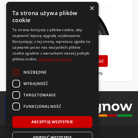
×
Ta strona używa plików
cookie
Ta strona korzysta z plików cookie, aby
zapewnić lepszą wygodę użytkowania.
Korzystając z tej strony, wyrażasz zgodę na
661
zł
używanie przez nas wszystkich plików
/szt.
cookie zgodnie z warunkami naszej polityki
plików cookie.
Dowiedz się więcej
Zobacz szczegóły
Kup teraz
NIEZBĘDNE
Finansowanie dla firm
- MŚP i floty
WYDAJNOŚĆ
TARGETOWANIE
FUNKCJONALNOŚĆ
AKCEPTUJ WSZYSTKIE
ODRZUĆ WSZYSTKIE