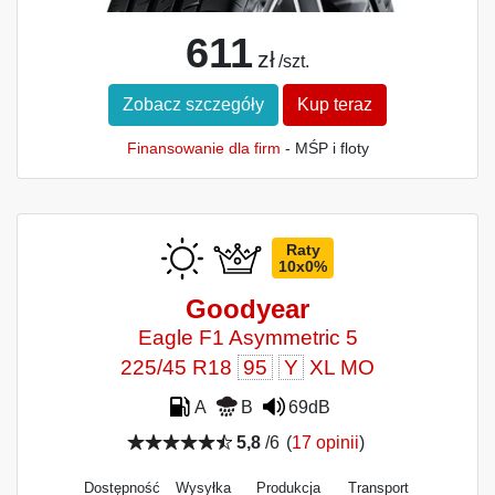
611
zł
/szt.
Zobacz szczegóły
Kup teraz
Finansowanie dla firm
- MŚP i floty
Raty
10x0%
Goodyear
Eagle F1 Asymmetric 5
225/45 R18
95
Y
XL MO
A
B
69dB
5,8
/6
(
17 opinii
)
Dostępność
Wysyłka
Produkcja
Transport