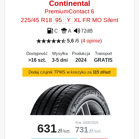
Continental
PremiumContact 6
225/45 R18
95
Y
XL FR MO Silent
C
A
72dB
5,6
/6
(
4 opinie
)
Dostępność
Wysyłka
Produkcja
Transport
>16 szt.
3-5 dni
2024
GRATIS
Dodaj czujnik TPMS w koszyku za
115 zł/szt
Rok 2026/2025
631
731
zł
zł
/szt.
/szt.