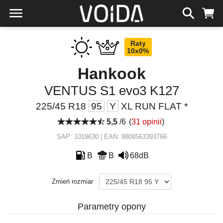
Raty
10x0%
Hankook
VENTUS S1 evo3 K127
225/45 R18
95
Y
XL RUN FLAT *
5,5
/6
(
31 opinii
)
SAP: 1019630 | EAN: 8808563393766
B
B
68dB
Zmień rozmiar
Parametry opony