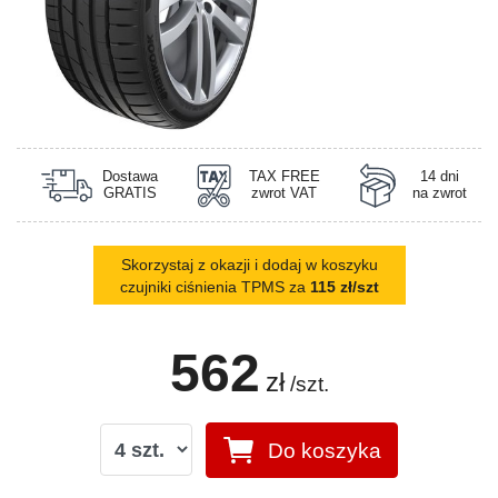
Dostawa
TAX FREE
14 dni
GRATIS
zwrot VAT
na zwrot
Skorzystaj z okazji i dodaj w koszyku
czujniki ciśnienia TPMS za
115 zł/szt
562
zł
/szt.
Do koszyka