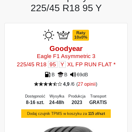
225/45 R18 95 Y
Raty
10x0%
Goodyear
Eagle F1 Asymmetric 3
225/45 R18
95
Y
XL FP RUN FLAT *
B
B
69dB
4,9
/6
(
27 opinii
)
Dostępność
Wysyłka
Produkcja
Transport
8-16 szt.
24-48h
2023
GRATIS
Dodaj czujnik TPMS w koszyku za
115 zł/szt