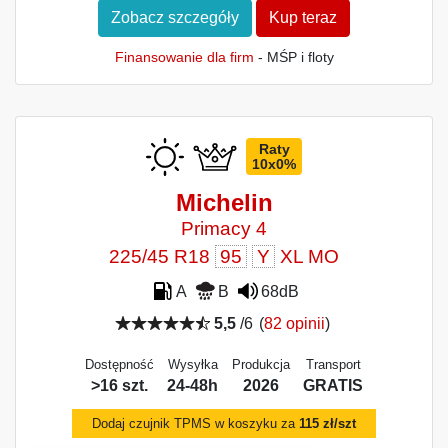
Zobacz szczegóły
Kup teraz
Finansowanie dla firm
- MŚP i floty
Raty
10x0%
Michelin
Primacy 4
225/45 R18
95
Y
XL MO
A
B
68dB
5,5
/6
(
82 opinii
)
Dostępność
Wysyłka
Produkcja
Transport
>16 szt.
24-48h
2026
GRATIS
Dodaj czujnik TPMS w koszyku za
115 zł/szt