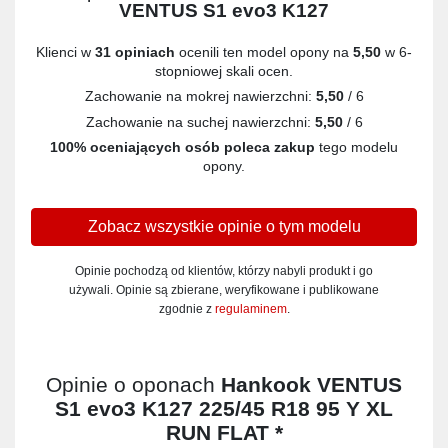
VENTUS S1 evo3 K127
Klienci w
31 opiniach
ocenili ten model opony na
5,50
w 6-
stopniowej skali ocen.
Zachowanie na mokrej nawierzchni:
5,50
/ 6
Zachowanie na suchej nawierzchni:
5,50
/ 6
100% oceniających osób poleca zakup
tego modelu
opony.
Zobacz wszystkie opinie o tym modelu
Opinie pochodzą od klientów, którzy nabyli produkt i go
używali. Opinie są zbierane, weryfikowane i publikowane
zgodnie z
regulaminem
.
Opinie o oponach
Hankook VENTUS
S1 evo3 K127 225/45 R18 95 Y XL
RUN FLAT *