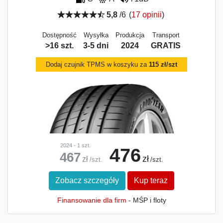
5,8
/6
(
17 opinii
)
Dostępność
Wysyłka
Produkcja
Transport
>16 szt.
3-5 dni
2024
GRATIS
Dodaj czujnik TPMS w koszyku za
115 zł/szt
2024 - 1 szt.
476
467
zł
zł
/szt.
/szt.
Zobacz szczegóły
Kup teraz
Finansowanie dla firm
- MŚP i floty