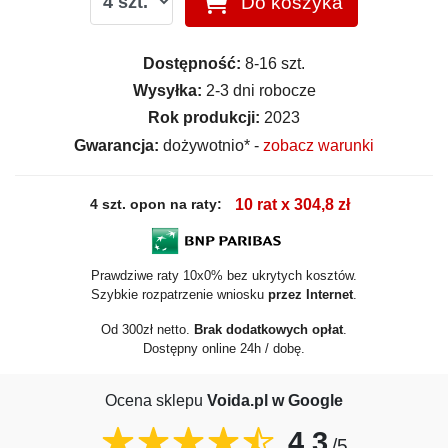
Do koszyka
Dostępność:
8-16 szt.
Wysyłka:
2-3 dni robocze
Rok produkcji:
2023
Gwarancja:
dożywotnio* -
zobacz warunki
4 szt. opon na raty:
10 rat x 304,8 zł
Prawdziwe raty 10x0% bez ukrytych kosztów.
Szybkie rozpatrzenie wniosku
przez Internet
.
Od 300zł netto.
Brak dodatkowych opłat
.
Dostępny online 24h / dobę.
Ocena sklepu
Voida.pl w Google
4,3
/5