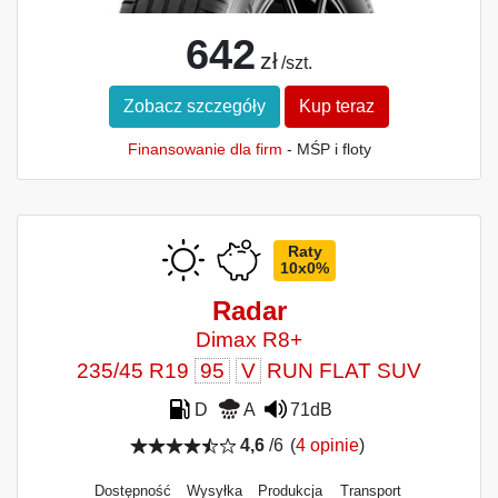
642
zł
/szt.
Zobacz szczegóły
Kup teraz
Finansowanie dla firm
- MŚP i floty
Raty
10x0%
Radar
Dimax R8+
235/45 R19
95
V
RUN FLAT SUV
D
A
71dB
4,6
/6
(
4 opinie
)
Dostępność
Wysyłka
Produkcja
Transport