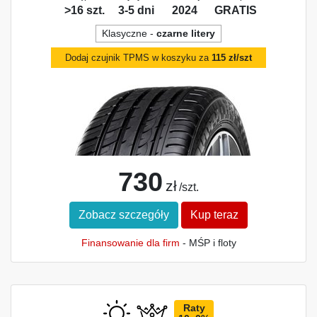
>16 szt.
3-5 dni
2024
GRATIS
Klasyczne -
czarne litery
Dodaj czujnik TPMS w koszyku za
115 zł/szt
730
zł
/szt.
Zobacz szczegóły
Kup teraz
Finansowanie dla firm
- MŚP i floty
Raty