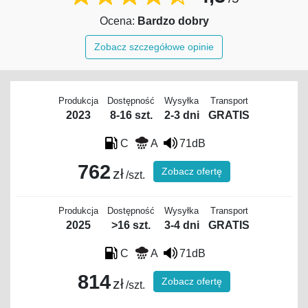
Ocena:
Bardzo dobry
Zobacz szczegółowe opinie
Produkcja
Dostępność
Wysyłka
Transport
2023
8-16 szt.
2-3 dni
GRATIS
C
A
71dB
762
Zobacz ofertę
zł
/szt.
Produkcja
Dostępność
Wysyłka
Transport
2025
>16 szt.
3-4 dni
GRATIS
C
A
71dB
814
Zobacz ofertę
zł
/szt.