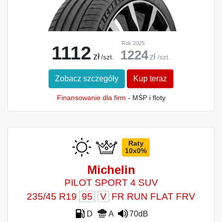
Rok 2025
1112
1224
zł
zł
/szt.
/szt.
Zobacz szczegóły
Kup teraz
Finansowanie dla firm
- MŚP i floty
Raty
10x0%
Michelin
PILOT SPORT 4 SUV
235/45 R19
95
V
FR RUN FLAT FRV
D
A
70dB