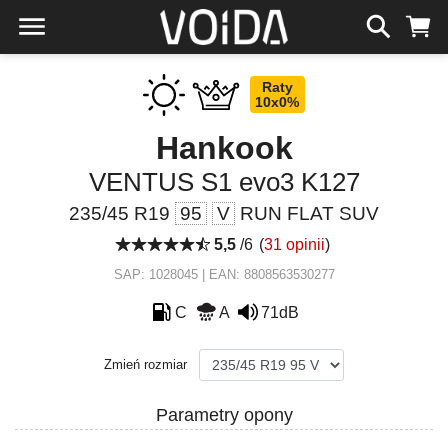
Raty
10x0%
Hankook
VENTUS S1 evo3 K127
235/45 R19
95
V
RUN FLAT SUV
5,5
/6
(
31 opinii
)
SAP: 1028045 | EAN: 8808563530277
C
A
71dB
Zmień rozmiar
Parametry opony