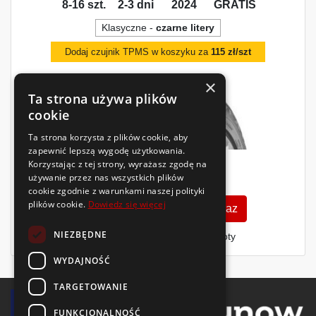
8-16 szt.
2-3 dni
2024
GRATIS
Klasyczne -
czarne litery
Dodaj czujnik TPMS w koszyku za
115 zł/szt
×
Ta strona używa plików
cookie
Ta strona korzysta z plików cookie, aby
zapewnić lepszą wygodę użytkowania.
Korzystając z tej strony, wyrażasz zgodę na
941
używanie przez nas wszystkich plików
zł
/szt.
cookie zgodnie z warunkami naszej polityki
plików cookie.
Dowiedz się więcej
Zobacz szczegóły
Kup teraz
NIEZBĘDNE
Finansowanie dla firm
- MŚP i floty
WYDAJNOŚĆ
TARGETOWANIE
FUNKCJONALNOŚĆ