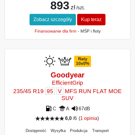
893
zł
/szt.
Zobacz szczegóły
Kup teraz
Finansowanie dla firm
- MŚP i floty
Raty
10x0%
Goodyear
EfficientGrip
235/45 R19
95
V
MFS RUN FLAT MOE
SUV
C
A
67dB
6,0
/6
(
1 opinia
)
Dostępność
Wysyłka
Produkcja
Transport