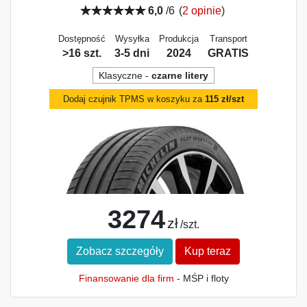
6,0
/6
(
2 opinie
)
Dostępność
Wysyłka
Produkcja
Transport
>16 szt.
3-5 dni
2024
GRATIS
Klasyczne -
czarne litery
Dodaj czujnik TPMS w koszyku za
115 zł/szt
3274
zł
/szt.
Zobacz szczegóły
Kup teraz
Finansowanie dla firm
- MŚP i floty