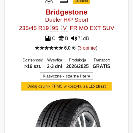
10x0%
Bridgestone
Dueler H/P Sport
235/45 R19
95
V
FR MO EXT SUV
C
B
71dB
6,0
/6
(
3 opinie
)
Dostępność
Wysyłka
Produkcja
Transport
>16 szt.
2-3 dni
2026/2025
GRATIS
Klasyczne -
czarne litery
Dodaj czujnik TPMS w koszyku za
115 zł/szt