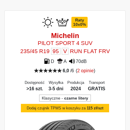
Raty
10x0%
Michelin
PILOT SPORT 4 SUV
235/45 R19
95
V
RUN FLAT FRV
D
A
70dB
6,0
/6
(
2 opinie
)
Dostępność
Wysyłka
Produkcja
Transport
>16 szt.
3-5 dni
2024
GRATIS
Klasyczne -
czarne litery
Dodaj czujnik TPMS w koszyku za
115 zł/szt