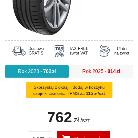
Dostawa
TAX FREE
14 dni
GRATIS
zwrot VAT
na zwrot
Rok 2023
-
762
zł
Rok 2025
-
814
zł
Skorzystaj z okazji i dodaj w koszyku
czujniki ciśnienia TPMS za
115 zł/szt
762
zł
/szt.