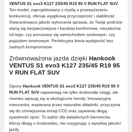
VENTUS S1 evo3 K127 235/45 R19 95 V RUN FLAT SUV
.
Ten model, zaprojektowany z myślą o przewyższaniu
konkurencji, oferuje wyjątkową przyczepność i stabilność.
Gwarantowana jakość wykonania sprawia, że Twoje podróże
staną się bezpieczniejsze i bardziej komfortowe, niezależnie
od tego, czy poruszasz się samochodem osobowym, czy
pojazdem terenowym. Perfekcyjna letnia wydajność bez
żadnych kompromisów.
Zrównoważona jazda dzięki
Hankook
VENTUS S1 evo3 K127 235/45 R19 95
V RUN FLAT SUV
Opony
Hankook VENTUS S1 evo3 K127 235/45 R19 95 V
RUN FLAT SUV
zapewniają nie tylko doskonałe osiągi, ale
również wpisują się w ekologiczne trendy. Innowacyjna
mieszanka, wspierana przez naturalne składniki, przyczynia
się do zmniejszenia emisji CO2 oraz zapewnia długą
żywotność opon. To wybór dla świadomych kierowców,
którzy dbają o środowisko, nie rezygnując z wysokiej jakości
jazdy.