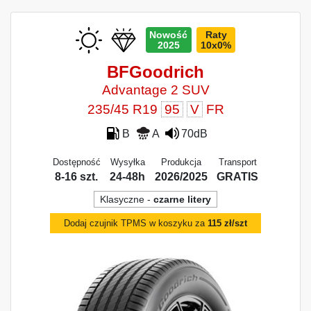
Nowość
Raty
2025
10x0%
BFGoodrich
Advantage 2 SUV
235/45 R19
95
V
FR
B
A
70dB
Dostępność
Wysyłka
Produkcja
Transport
8-16 szt.
24-48h
2026/2025
GRATIS
Klasyczne -
czarne litery
Dodaj czujnik TPMS w koszyku za
115 zł/szt