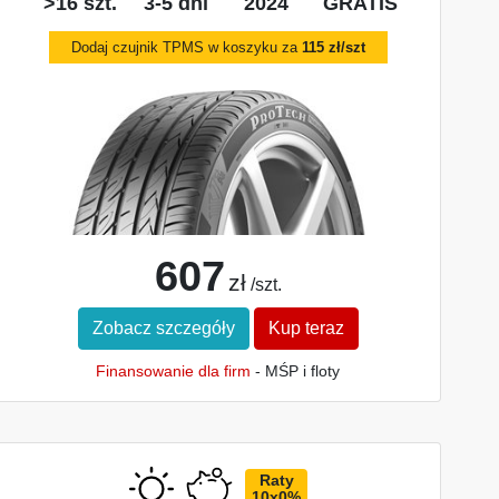
>16 szt.
3-5 dni
2024
GRATIS
Dodaj czujnik TPMS w koszyku za
115 zł/szt
607
zł
/szt.
Zobacz szczegóły
Kup teraz
Finansowanie dla firm
- MŚP i floty
Raty
10x0%