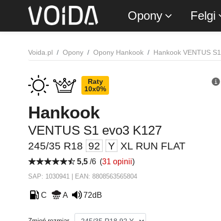
Opony
Felgi
Voida.pl
Opony
Opony Hankook
Hankook VENTUS S1
Raty
10x0%
Hankook
VENTUS S1 evo3 K127
245/35 R18
92
Y
XL RUN FLAT
5,5
/6
(
31 opinii
)
SAP: 1030941 | EAN: 8808563565804
C
A
72dB
Zmień rozmiar