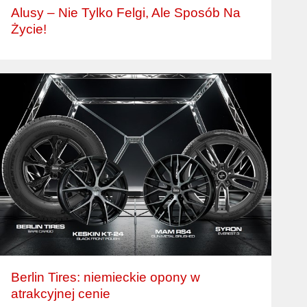
Alusy – Nie Tylko Felgi, Ale Sposób Na
Życie!
Berlin Tires: niemieckie opony w
atrakcyjnej cenie