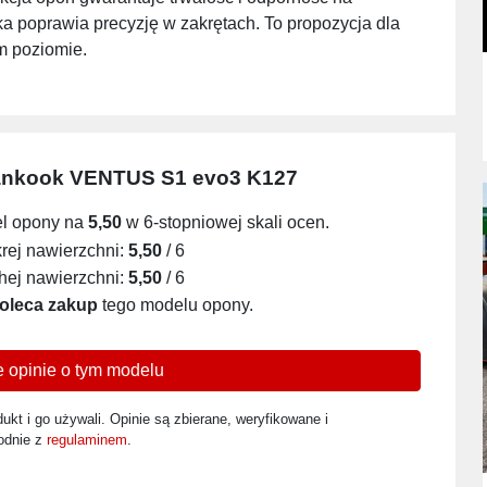
 poprawia precyzję w zakrętach. To propozycja dla
ym poziomie.
nkook VENTUS S1 evo3 K127
el opony na
5,50
w 6-stopniowej skali ocen.
ej nawierzchni:
5,50
/ 6
ej nawierzchni:
5,50
/ 6
oleca zakup
tego modelu opony.
 opinie o tym modelu
ukt i go używali. Opinie są zbierane, weryfikowane i
odnie z
regulaminem
.