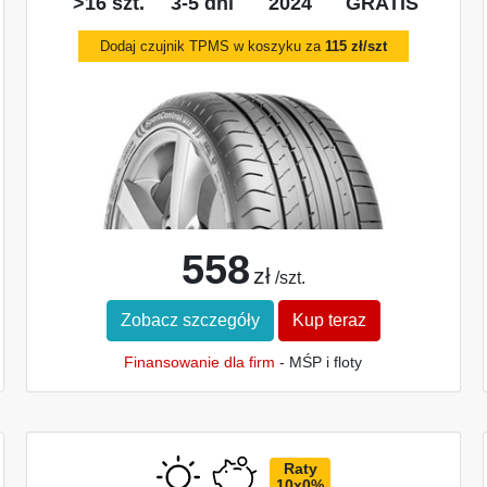
>16 szt.
3-5 dni
2024
GRATIS
Dodaj czujnik TPMS w koszyku za
115 zł/szt
558
zł
/szt.
Zobacz szczegóły
Kup teraz
Finansowanie dla firm
- MŚP i floty
Raty
10x0%