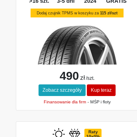
>16 szt.
3-5 dni
2024
GRATIS
Dodaj czujnik TPMS w koszyku za
115 zł/szt
490
zł
/szt.
Zobacz szczegóły
Kup teraz
Finansowanie dla firm
- MŚP i floty
Raty
10x0%