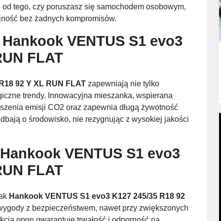
nie od tego, czy poruszasz się samochodem osobowym,
ajność bez żadnych kompromisów.
i
Hankook VENTUS S1 evo3
 RUN FLAT
R18 92 Y XL RUN FLAT
zapewniają nie tylko
ogiczne trendy. Innowacyjna mieszanka, wspierana
iejszenia emisji CO2 oraz zapewnia długą żywotność
dbają o środowisko, nie rezygnując z wysokiej jakości
Hankook VENTUS S1 evo3
 RUN FLAT
jak
Hankook VENTUS S1 evo3 K127 245/35 R18 92
 wygody z bezpieczeństwem, nawet przy zwiększonych
kcja opon gwarantuje trwałość i odporność na