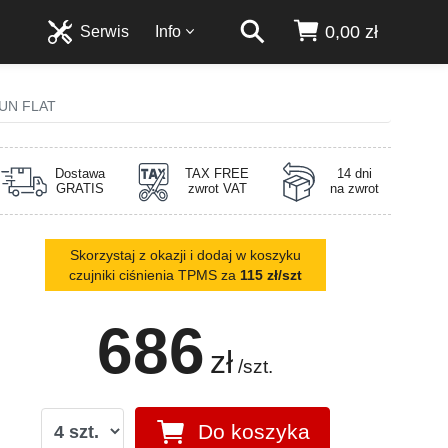
0,00 zł
Serwis
Info
RUN FLAT
Dostawa
TAX FREE
14 dni
GRATIS
zwrot VAT
na zwrot
Skorzystaj z okazji i dodaj w koszyku
czujniki ciśnienia TPMS za
115 zł/szt
686
zł
/szt.
Do koszyka