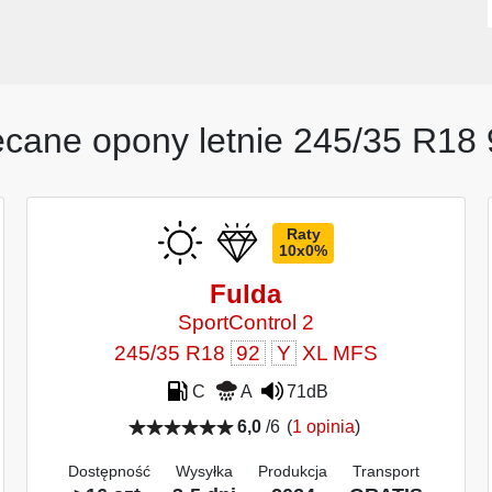
ecane opony letnie 245/35 R18 
Raty
10x0%
Fulda
SportControl 2
245/35 R18
92
Y
XL MFS
C
A
71dB
6,0
/6
(
1 opinia
)
Dostępność
Wysyłka
Produkcja
Transport