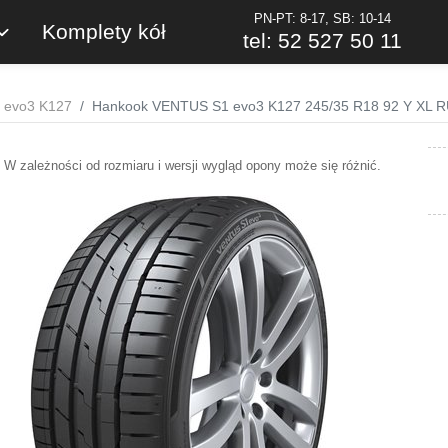
PN-PT: 8-17, SB: 10-14
Komplety kół
tel: 52 527 50 11
 evo3 K127
Hankook VENTUS S1 evo3 K127 245/35 R18 92 Y XL 
W zależności od rozmiaru i wersji wygląd opony może się różnić.