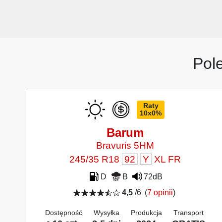
Pol
Raty
10x0%
Barum
Bravuris 5HM
245/35 R18
92
Y
XL FR
D
B
72dB
4,5
/6
(
7 opinii
)
Dostępność
Wysyłka
Produkcja
Transport