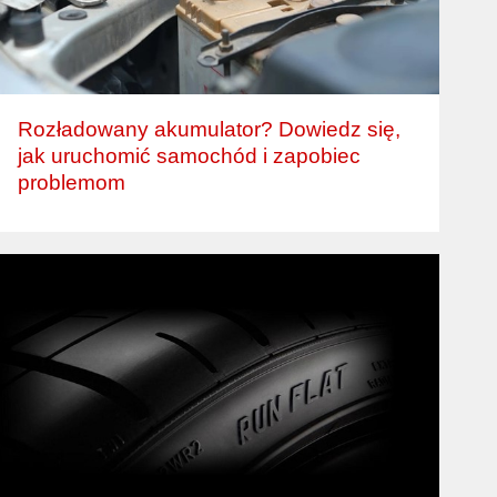
Rozładowany akumulator? Dowiedz się,
jak uruchomić samochód i zapobiec
problemom