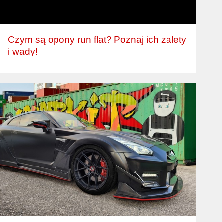
Czym są opony run flat? Poznaj ich zalety
i wady!