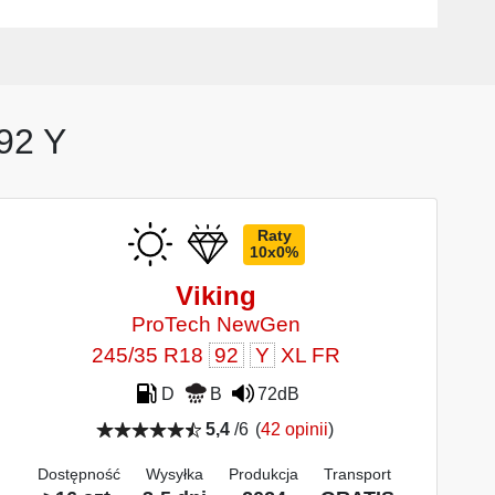
92 Y
Raty
10x0%
Viking
ProTech NewGen
245/35 R18
92
Y
XL FR
D
B
72dB
5,4
/6
(
42 opinii
)
Dostępność
Wysyłka
Produkcja
Transport