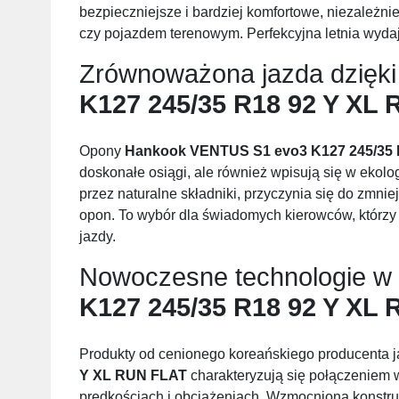
bezpieczniejsze i bardziej komfortowe, niezależ
czy pojazdem terenowym. Perfekcyjna letnia wyd
Zrównoważona jazda dzięk
K127 245/35 R18 92 Y XL
Opony
Hankook VENTUS S1 evo3 K127 245/35 
doskonałe osiągi, ale również wpisują się w ekol
przez naturalne składniki, przyczynia się do zmn
opon. To wybór dla świadomych kierowców, którzy 
jazdy.
Nowoczesne technologie w
K127 245/35 R18 92 Y XL
Produkty od cenionego koreańskiego producenta 
Y XL RUN FLAT
charakteryzują się połączeniem
prędkościach i obciążeniach. Wzmocniona konstru