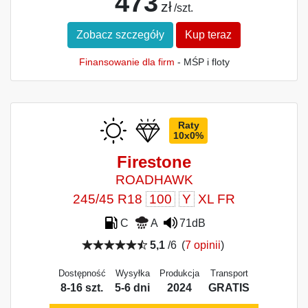
473
zł
/szt.
Zobacz szczegóły
Kup teraz
Finansowanie dla firm
- MŚP i floty
Raty
10x0%
Firestone
ROADHAWK
245/45 R18
100
Y
XL FR
C
A
71dB
5,1
/6
(
7 opinii
)
Dostępność
Wysyłka
Produkcja
Transport
8-16 szt.
5-6 dni
2024
GRATIS