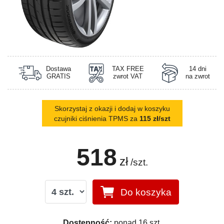
Dostawa
TAX FREE
14 dni
GRATIS
zwrot VAT
na zwrot
Skorzystaj z okazji i dodaj w koszyku
czujniki ciśnienia TPMS za
115 zł/szt
518
zł
/szt.
Do koszyka
Dostępność:
ponad 16 szt.