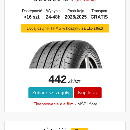
Dostępność
Wysyłka
Produkcja
Transport
>16 szt.
24-48h
2026/2025
GRATIS
Dodaj czujnik TPMS w koszyku za
115 zł/szt
442
zł
/szt.
Zobacz szczegóły
Kup teraz
Finansowanie dla firm
- MŚP i floty