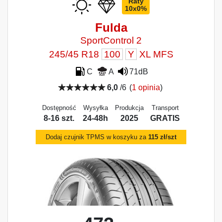
Raty
10x0%
Fulda
SportControl 2
245/45 R18
100
Y
XL MFS
C
A
71dB
6,0
/6
(
1 opinia
)
Dostępność
Wysyłka
Produkcja
Transport
8-16 szt.
24-48h
2025
GRATIS
Dodaj czujnik TPMS w koszyku za
115 zł/szt