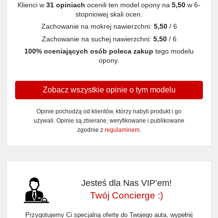
Klienci w
31 opiniach
ocenili ten model opony na
5,50
w 6-
stopniowej skali ocen.
Zachowanie na mokrej nawierzchni:
5,50
/ 6
Zachowanie na suchej nawierzchni:
5,50
/ 6
100% oceniających osób poleca zakup
tego modelu
opony.
Zobacz wszystkie opinie o tym modelu
Opinie pochodzą od klientów, którzy nabyli produkt i go
używali. Opinie są zbierane, weryfikowane i publikowane
zgodnie z
regulaminem
.
Jesteś dla Nas VIP’em!
Twój Concierge :)
Przygotujemy Ci specjalną ofertę do Twojego auta, wypełnij