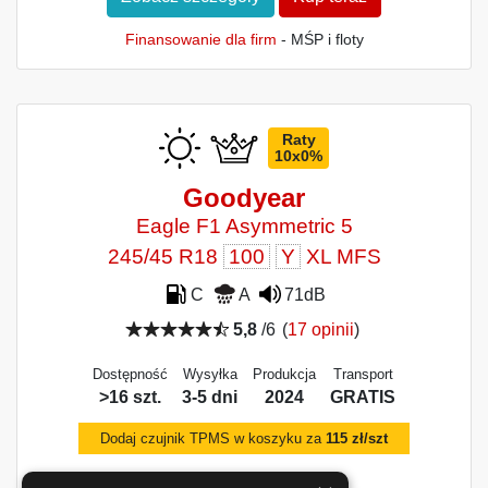
Finansowanie dla firm
- MŚP i floty
Raty
10x0%
Goodyear
Eagle F1 Asymmetric 5
245/45 R18
100
Y
XL MFS
C
A
71dB
5,8
/6
(
17 opinii
)
Dostępność
Wysyłka
Produkcja
Transport
>16 szt.
3-5 dni
2024
GRATIS
Dodaj czujnik TPMS w koszyku za
115 zł/szt