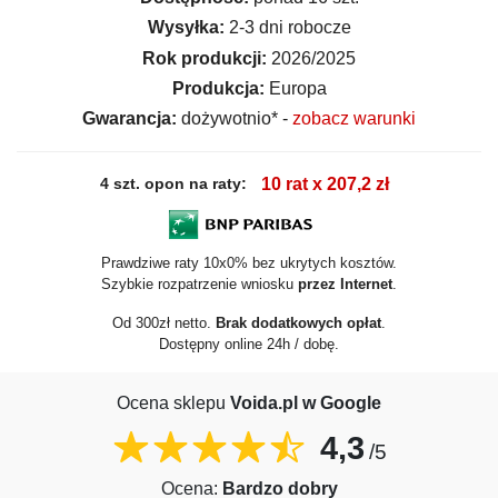
Wysyłka:
2-3 dni robocze
Rok produkcji:
2026/2025
Produkcja:
Europa
Gwarancja:
dożywotnio* -
zobacz warunki
4 szt. opon na raty:
10 rat x 207,2 zł
Prawdziwe raty 10x0% bez ukrytych kosztów.
Szybkie rozpatrzenie wniosku
przez Internet
.
Od 300zł netto.
Brak dodatkowych opłat
.
Dostępny online 24h / dobę.
Ocena sklepu
Voida.pl w Google
4,3
/5
Ocena:
Bardzo dobry