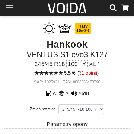
Raty
10x0%
Hankook
VENTUS S1 evo3 K127
245/45 R18
100
Y
XL *
5,5
/6
(
31 opinii
)
SAP: 1025921 | EAN: 8808563473796
A
A
70dB
Zmień rozmiar
Parametry opony