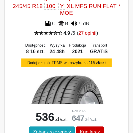
245/45 R18
100
Y
XL MFS RUN FLAT *
MOE
C
B
71dB
4,9
/6
(
27 opinii
)
Dostępność
Wysyłka
Produkcja
Transport
8-16 szt.
24-48h
2021
GRATIS
Dodaj czujnik TPMS w koszyku za
115 zł/szt
Rok 2025
536
647
zł
zł
/szt.
/szt.
Zobacz szczegóły
Kup teraz