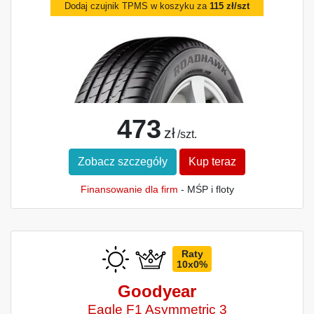
Dodaj czujnik TPMS w koszyku za
115 zł/szt
473
zł
/szt.
Zobacz szczegóły
Kup teraz
Finansowanie dla firm
- MŚP i floty
Raty
10x0%
Goodyear
Eagle F1 Asymmetric 3