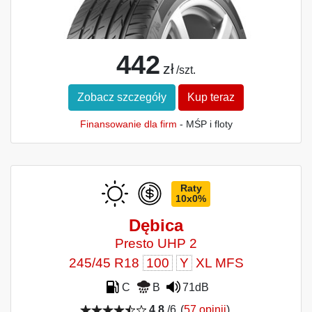
442
zł
/szt.
Zobacz szczegóły
Kup teraz
Finansowanie dla firm
- MŚP i floty
Raty
10x0%
Dębica
Presto UHP 2
245/45 R18
100
Y
XL MFS
C
B
71dB
4,8
/6
(
57 opinii
)