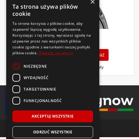
×
Ta strona używa plików
cookie
Ta strona korzysta z plików cookie, aby
zapewnić lepszą wygodę użytkowania.
Korzystając z tej strony, wyrażasz zgodę na
546
używanie przez nas wszystkich plików
zł
/szt.
cookie zgodnie z warunkami naszej polityki
plików cookie.
Dowiedz się więcej
Zobacz szczegóły
Kup teraz
NIEZBĘDNE
Finansowanie dla firm
- MŚP i floty
WYDAJNOŚĆ
TARGETOWANIE
FUNKCJONALNOŚĆ
AKCEPTUJ WSZYSTKIE
ODRZUĆ WSZYSTKIE