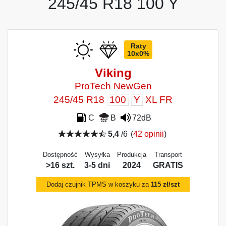
245/45 R18 100 Y
Raty
10x0%
Viking
ProTech NewGen
245/45 R18
100
Y
XL FR
C
B
72dB
5,4
/6
(
42 opinii
)
Dostępność
Wysyłka
Produkcja
Transport
>16 szt.
3-5 dni
2024
GRATIS
Dodaj czujnik TPMS w koszyku za
115 zł/szt