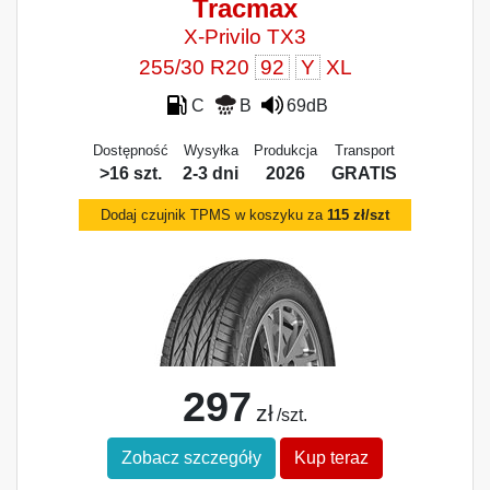
Tracmax
X-Privilo TX3
255/30 R20
92
Y
XL
C
B
69dB
Dostępność
Wysyłka
Produkcja
Transport
>16 szt.
2-3 dni
2026
GRATIS
Dodaj czujnik TPMS w koszyku za
115 zł/szt
297
zł
/szt.
Zobacz szczegóły
Kup teraz