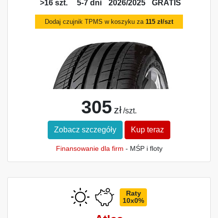
>16 szt.
5-7 dni
2026/2025
GRATIS
Dodaj czujnik TPMS w koszyku za
115 zł/szt
305
zł
/szt.
Zobacz szczegóły
Kup teraz
Finansowanie dla firm
- MŚP i floty
Raty
10x0%