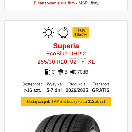
Finansowanie dla firm
- MŚP i floty
Raty
10x0%
Superia
EcoBlue UHP 2
255/30 R20
92
Y
XL
C
B
70dB
Dostępność
Wysyłka
Produkcja
Transport
>16 szt.
5-7 dni
2026/2025
GRATIS
Dodaj czujnik TPMS w koszyku za
115 zł/szt