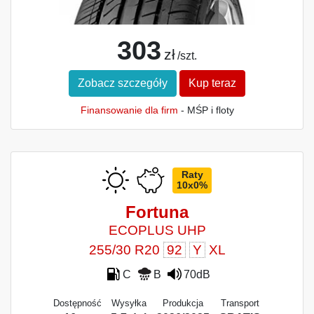
303
zł
/szt.
Zobacz szczegóły
Kup teraz
Finansowanie dla firm
- MŚP i floty
Raty
10x0%
Fortuna
ECOPLUS UHP
255/30 R20
92
Y
XL
C
B
70dB
Dostępność
Wysyłka
Produkcja
Transport