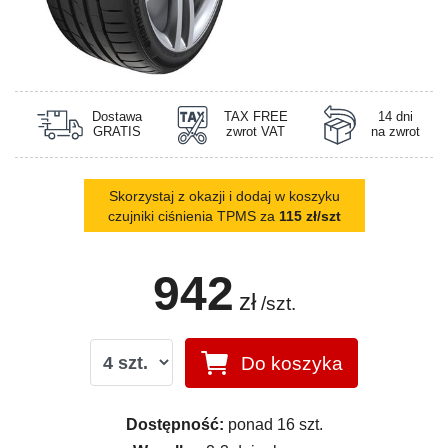
Dostawa
TAX FREE
14 dni
GRATIS
zwrot VAT
na zwrot
Skorzystaj z okazji i dodaj w koszyku
czujniki ciśnienia TPMS za
115 zł/szt
942
zł
/szt.
Do koszyka
Dostępność:
ponad 16 szt.