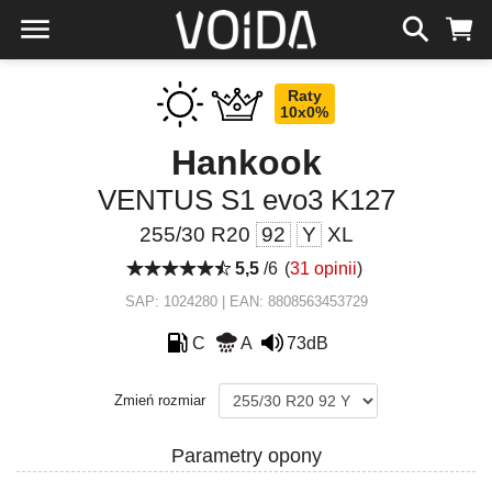
Raty
10x0%
Hankook
VENTUS S1 evo3 K127
255/30 R20
92
Y
XL
5,5
/6
(
31 opinii
)
SAP: 1024280 | EAN: 8808563453729
C
A
73dB
Zmień rozmiar
Parametry opony