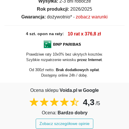
Wysyłka:
2-3 dni robocze
Rok produkcji:
2026/2025
Gwarancja:
dożywotnio* -
zobacz warunki
4 szt. opon na raty:
10 rat x 376,8 zł
Prawdziwe raty 10x0% bez ukrytych kosztów.
Szybkie rozpatrzenie wniosku
przez Internet
.
Od 300zł netto.
Brak dodatkowych opłat
.
Dostępny online 24h / dobę.
Ocena sklepu
Voida.pl w Google
4,3
/5
Ocena:
Bardzo dobry
Zobacz szczegółowe opinie