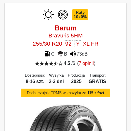
Raty
10x0%
Barum
Bravuris 5HM
255/30 R20
92
Y
XL FR
C
B
73dB
4,5
/6
(
7 opinii
)
Dostępność
Wysyłka
Produkcja
Transport
8-16 szt.
2-3 dni
2025
GRATIS
Dodaj czujnik TPMS w koszyku za
115 zł/szt