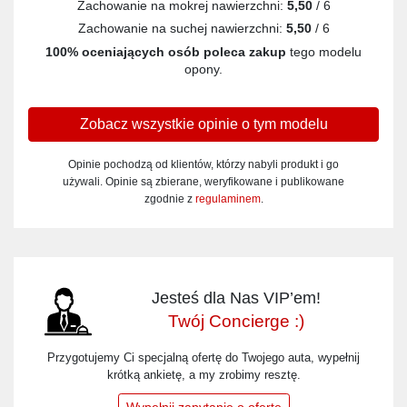
Zachowanie na mokrej nawierzchni:
5,50
/ 6
Zachowanie na suchej nawierzchni:
5,50
/ 6
100% oceniających osób poleca zakup
tego modelu
opony.
Zobacz wszystkie opinie o tym modelu
Opinie pochodzą od klientów, którzy nabyli produkt i go
używali. Opinie są zbierane, weryfikowane i publikowane
zgodnie z
regulaminem
.
Jesteś dla Nas VIP’em!
Twój Concierge :)
Przygotujemy Ci specjalną ofertę do Twojego auta, wypełnij
krótką ankietę, a my zrobimy resztę.
Wypełnij zapytanie o ofertę