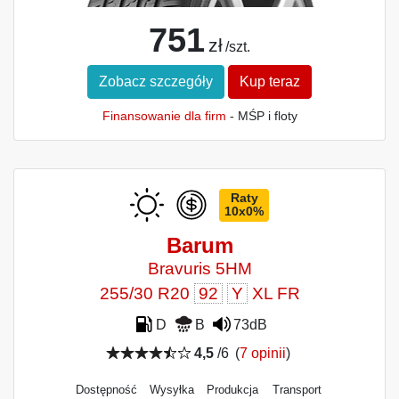
751
zł
/szt.
Zobacz szczegóły
Kup teraz
Finansowanie dla firm
- MŚP i floty
Raty
10x0%
Barum
Bravuris 5HM
255/30 R20
92
Y
XL FR
D
B
73dB
4,5
/6
(
7 opinii
)
Dostępność
Wysyłka
Produkcja
Transport