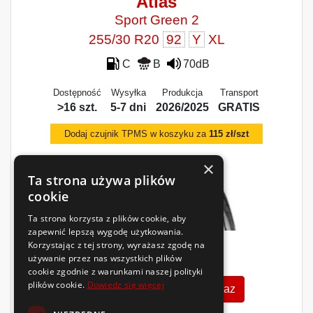
Atlas
Sport Green 2
255/30 R20
92
Y
XL
C
B
70dB
Dostępność
Wysyłka
Produkcja
Transport
>16 szt.
5-7 dni
2026/2025
GRATIS
Dodaj czujnik TPMS w koszyku za
115 zł/szt
×
Ta strona używa plików
cookie
Ta strona korzysta z plików cookie, aby
zapewnić lepszą wygodę użytkowania.
Korzystając z tej strony, wyrażasz zgodę na
306
używanie przez nas wszystkich plików
zł
/szt.
cookie zgodnie z warunkami naszej polityki
plików cookie.
Dowiedz się więcej
Zobacz szczegóły
Kup teraz