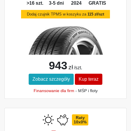
>16 szt.
3-5 dni
2024
GRATIS
Dodaj czujnik TPMS w koszyku za
115 zł/szt
943
zł
/szt.
Zobacz szczegóły
Kup teraz
Finansowanie dla firm
- MŚP i floty
Raty
10x0%