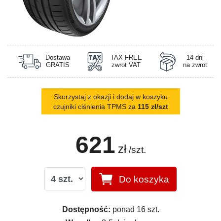
Dostawa
TAX FREE
14 dni
GRATIS
zwrot VAT
na zwrot
Skorzystaj z okazji i dodaj w koszyku
czujniki ciśnienia TPMS za
115 zł/szt
621
zł
/szt.
Do koszyka
Dostępność:
ponad 16 szt.