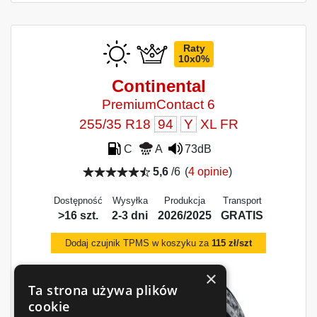
Raty
10x0%
Continental
PremiumContact 6
255/35 R18
94
Y
XL FR
C
A
73dB
5,6
/6
(
4 opinie
)
Dostępność
Wysyłka
Produkcja
Transport
>16 szt.
2-3 dni
2026/2025
GRATIS
Dodaj czujnik TPMS w koszyku za
115 zł/szt
×
Ta strona używa plików
cookie