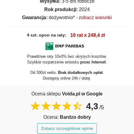
Wysyłka:
3-5 dni robocze
Rok produkcji:
2024
Gwarancja:
dożywotnio* -
zobacz warunki
4 szt. opon na raty:
10 rat x 248,4 zł
Prawdziwe raty 10x0% bez ukrytych kosztów.
Szybkie rozpatrzenie wniosku
przez Internet
.
Od 300zł netto.
Brak dodatkowych opłat
.
Dostępny online 24h / dobę.
Ocena sklepu
Voida.pl w Google
4,3
/5
Ocena:
Bardzo dobry
Zobacz szczegółowe opinie