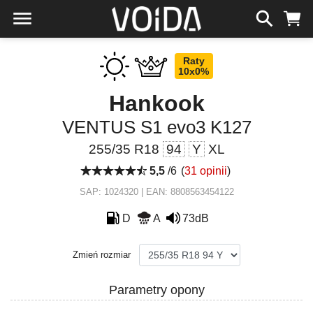
Raty
10x0%
Hankook
VENTUS S1 evo3 K127
255/35 R18
94
Y
XL
5,5
/6
(
31 opinii
)
SAP: 1024320 | EAN: 8808563454122
D
A
73dB
Zmień rozmiar
Parametry opony