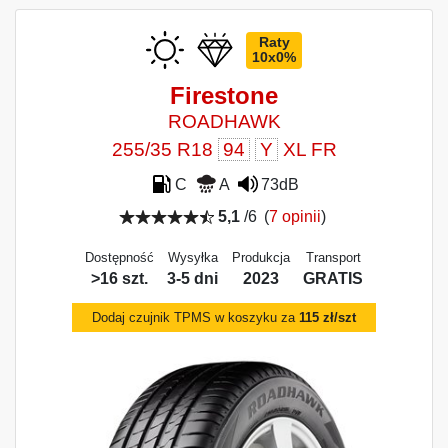
Raty
10x0%
Firestone
ROADHAWK
255/35 R18
94
Y
XL FR
C
A
73dB
5,1
/6
(
7 opinii
)
Dostępność
Wysyłka
Produkcja
Transport
>16 szt.
3-5 dni
2023
GRATIS
Dodaj czujnik TPMS w koszyku za
115 zł/szt