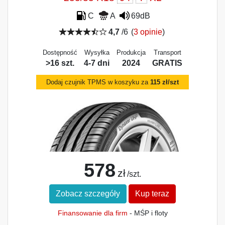
C
A
69dB
4,7
/6
(
3 opinie
)
Dostępność
Wysyłka
Produkcja
Transport
>16 szt.
4-7 dni
2024
GRATIS
Dodaj czujnik TPMS w koszyku za
115 zł/szt
578
zł
/szt.
Zobacz szczegóły
Kup teraz
Finansowanie dla firm
- MŚP i floty