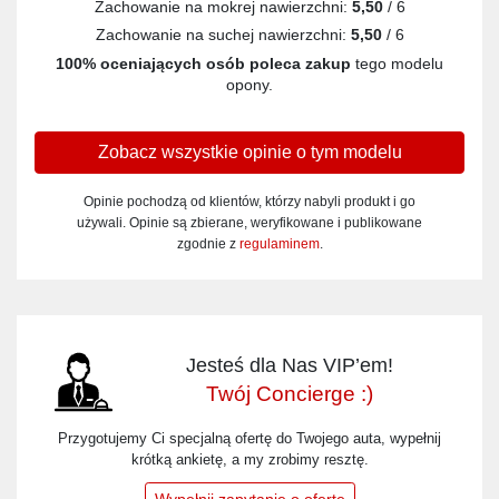
Zachowanie na mokrej nawierzchni:
5,50
/ 6
Zachowanie na suchej nawierzchni:
5,50
/ 6
100% oceniających osób poleca zakup
tego modelu
opony.
Zobacz wszystkie opinie o tym modelu
Opinie pochodzą od klientów, którzy nabyli produkt i go
używali. Opinie są zbierane, weryfikowane i publikowane
zgodnie z
regulaminem
.
Jesteś dla Nas VIP’em!
Twój Concierge :)
Przygotujemy Ci specjalną ofertę do Twojego auta, wypełnij
krótką ankietę, a my zrobimy resztę.
Wypełnij zapytanie o ofertę