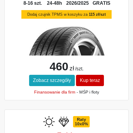
8-16 szt.
24-48h
2026/2025
GRATIS
Dodaj czujnik TPMS w koszyku za
115 zł/szt
460
zł
/szt.
Zobacz szczegóły
Kup teraz
Finansowanie dla firm
- MŚP i floty
Raty
10x0%