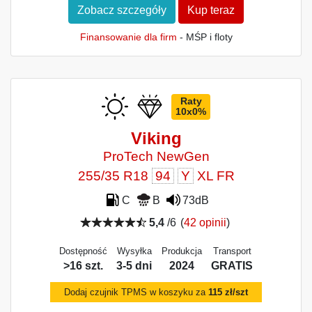
Zobacz szczegóły
Kup teraz
Finansowanie dla firm
- MŚP i floty
Raty
10x0%
Viking
ProTech NewGen
255/35 R18
94
Y
XL FR
C
B
73dB
5,4
/6
(
42 opinii
)
Dostępność
Wysyłka
Produkcja
Transport
>16 szt.
3-5 dni
2024
GRATIS
Dodaj czujnik TPMS w koszyku za
115 zł/szt