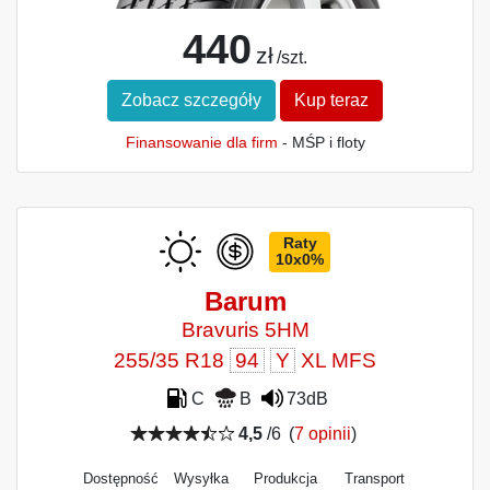
440
zł
/szt.
Zobacz szczegóły
Kup teraz
Finansowanie dla firm
- MŚP i floty
Raty
10x0%
Barum
Bravuris 5HM
255/35 R18
94
Y
XL MFS
C
B
73dB
4,5
/6
(
7 opinii
)
Dostępność
Wysyłka
Produkcja
Transport