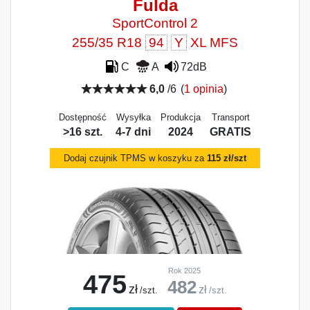
Fulda
SportControl 2
255/35 R18
94
Y
XL MFS
C
A
72dB
6,0
/6
(
1 opinia
)
Dostępność
Wysyłka
Produkcja
Transport
>16 szt.
4-7 dni
2024
GRATIS
Dodaj czujnik TPMS w koszyku za
115 zł/szt
Rok 2025
475
482
zł
zł
/szt.
/szt.