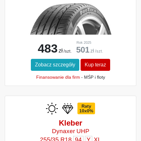
Rok 2025
483
501
zł
zł
/szt.
/szt.
Zobacz szczegóły
Kup teraz
Finansowanie dla firm
- MŚP i floty
Raty
10x0%
Kleber
Dynaxer UHP
255/35 R18
94
Y
XL