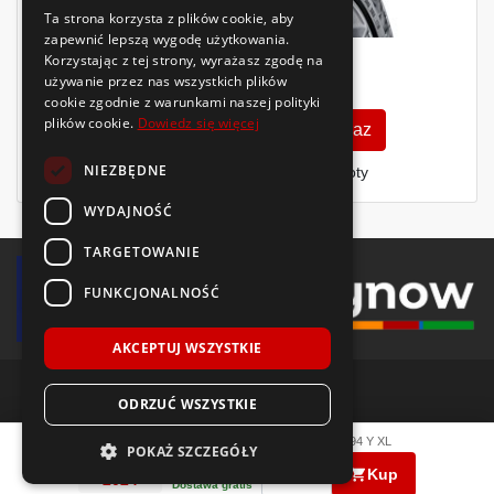
Ta strona korzysta z plików cookie, aby
zapewnić lepszą wygodę użytkowania.
Korzystając z tej strony, wyrażasz zgodę na
735
zł
używanie przez nas wszystkich plików
/szt.
cookie zgodnie z warunkami naszej polityki
plików cookie.
Dowiedz się więcej
Zobacz szczegóły
Kup teraz
NIEZBĘDNE
Finansowanie dla firm
- MŚP i floty
WYDAJNOŚĆ
TARGETOWANIE
FUNKCJONALNOŚĆ
AKCEPTUJ WSZYSTKIE
ODRZUĆ WSZYSTKIE
© 2018-2026 Voida.pl. Wszelkie prawa zastrzeżone.
Hankook
VENTUS S1 evo3 K127
255/35 R18
94
Y
XL
POKAŻ SZCZEGÓŁY
621
zł
PRODUKCJA
|
|
/ szt.
llms.txt
mapa witryny
polityka plików cookie
Kup
2024
Dostawa gratis