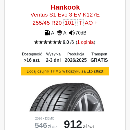
Hankook
Ventus S1 Evo 3 EV K127E
255/45 R20
101
T
AO +
A
A
70dB
6,0
/6
(
1 opinia
)
Dostępność
Wysyłka
Produkcja
Transport
>16 szt.
2-3 dni
2026/2025
GRATIS
Dodaj czujnik TPMS w koszyku za
115 zł/szt
2026 - DEMO
912
546
zł
zł
/szt.
/szt.