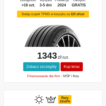
Dostępność
Wysyłka
Produkcja
Transport
>16 szt.
3-5 dni
2024
GRATIS
Dodaj czujnik TPMS w koszyku za
115 zł/szt
1343
zł
/szt.
Zobacz szczegóły
Kup teraz
Finansowanie dla firm
- MŚP i floty
Raty
10x0%