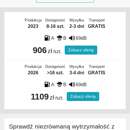
Produkcja
Dostępność
Wysyłka
Transport
2023
8-16 szt.
2-3 dni
GRATIS
A
B
69dB
906
Zobacz ofertę
zł
/szt.
Produkcja
Dostępność
Wysyłka
Transport
2026
>16 szt.
3-4 dni
GRATIS
A
B
69dB
1109
Zobacz ofertę
zł
/szt.
Sprawdź niezrównaną wytrzymałość z