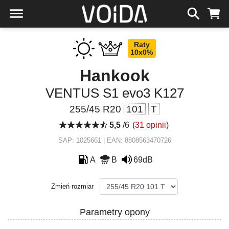
Raty
10x0%
Hankook
VENTUS S1 evo3 K127
255/45 R20
101
T
5,5
/6
(
31 opinii
)
SAP: 1025661 | EAN: 8808563470726
A
B
69dB
Zmień rozmiar
Parametry opony