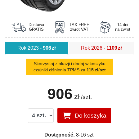
Dostawa
TAX FREE
14 dni
GRATIS
zwrot VAT
na zwrot
Rok 2023
-
906
zł
Rok 2026
-
1109
zł
Skorzystaj z okazji i dodaj w koszyku
czujniki ciśnienia TPMS za
115 zł/szt
906
zł
/szt.
Do koszyka
Dostępność:
8-16 szt.