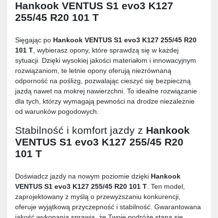
Hankook VENTUS S1 evo3 K127
255/45 R20 101 T
Sięgając po
Hankook VENTUS S1 evo3 K127 255/45 R20
101 T
, wybierasz opony, które sprawdzą się w każdej
sytuacji. Dzięki wysokiej jakości materiałom i innowacyjnym
rozwiązaniom, te letnie opony oferują niezrównaną
odporność na poślizg, pozwalając cieszyć się bezpieczną
jazdą nawet na mokrej nawierzchni. To idealne rozwiązanie
dla tych, którzy wymagają pewności na drodze niezależnie
od warunków pogodowych.
Stabilność i komfort jazdy z
Hankook
VENTUS S1 evo3 K127 255/45 R20
101 T
Doświadcz jazdy na nowym poziomie dzięki
Hankook
VENTUS S1 evo3 K127 255/45 R20 101 T
. Ten model,
zaprojektowany z myślą o przewyższaniu konkurencji,
oferuje wyjątkową przyczepność i stabilność. Gwarantowana
jakość wykonania sprawia, że Twoje podróże staną się