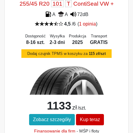
255/45 R20
101
T
ContiSeal VW +
A
A
72dB
4,5
/6
(
1 opinia
)
Dostępność
Wysyłka
Produkcja
Transport
8-16 szt.
2-3 dni
2025
GRATIS
Dodaj czujnik TPMS w koszyku za
115 zł/szt
1133
zł
/szt.
Zobacz szczegóły
Kup teraz
Finansowanie dla firm
- MŚP i floty