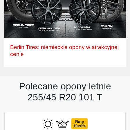
Berlin Tires: niemieckie opony w atrakcyjnej
cenie
Polecane opony letnie
255/45 R20 101 T
Raty
10x0%