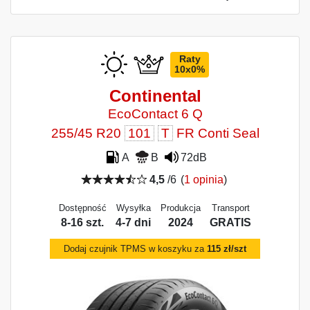
Raty
10x0%
Continental
EcoContact 6 Q
255/45 R20
101
T
FR Conti Seal
A
B
72dB
4,5
/6
(
1 opinia
)
Dostępność
Wysyłka
Produkcja
Transport
8-16 szt.
4-7 dni
2024
GRATIS
Dodaj czujnik TPMS w koszyku za
115 zł/szt