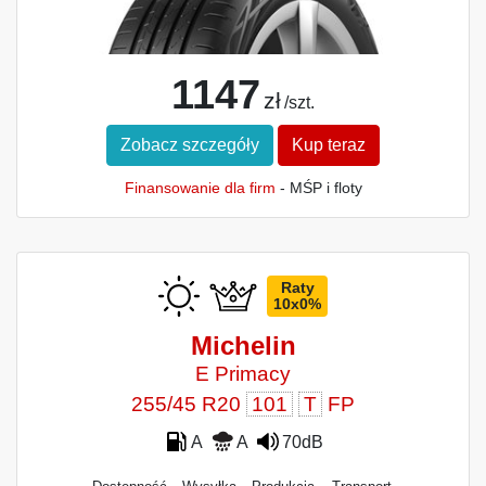
1147
zł
/szt.
Zobacz szczegóły
Kup teraz
Finansowanie dla firm
- MŚP i floty
Raty
10x0%
Michelin
E Primacy
255/45 R20
101
T
FP
A
A
70dB