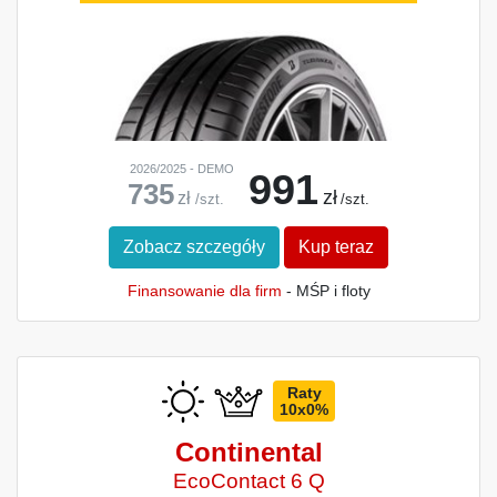
2026/2025 - DEMO
991
735
zł
zł
/szt.
/szt.
Zobacz szczegóły
Kup teraz
Finansowanie dla firm
- MŚP i floty
Raty
10x0%
Continental
EcoContact 6 Q