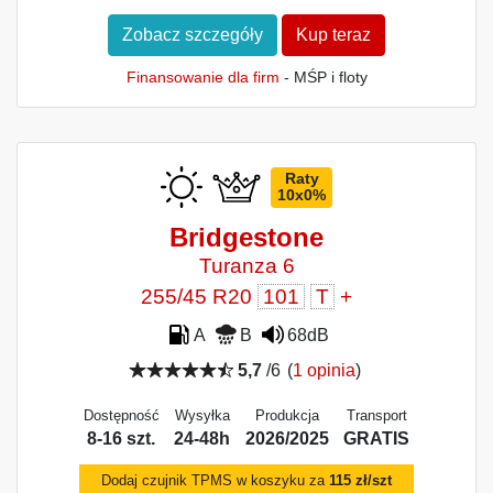
Zobacz szczegóły
Kup teraz
Finansowanie dla firm
- MŚP i floty
Raty
10x0%
Bridgestone
Turanza 6
255/45 R20
101
T
+
A
B
68dB
5,7
/6
(
1 opinia
)
Dostępność
Wysyłka
Produkcja
Transport
8-16 szt.
24-48h
2026/2025
GRATIS
Dodaj czujnik TPMS w koszyku za
115 zł/szt