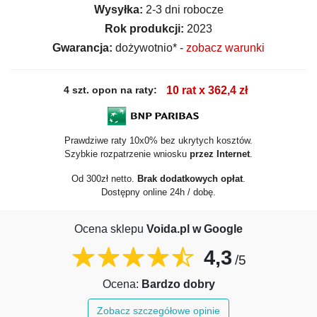
Wysyłka:
2-3 dni robocze
Rok produkcji:
2023
Gwarancja:
dożywotnio* -
zobacz warunki
4 szt. opon na raty:
10 rat x 362,4 zł
Prawdziwe raty 10x0% bez ukrytych kosztów.
Szybkie rozpatrzenie wniosku
przez Internet
.
Od 300zł netto.
Brak dodatkowych opłat
.
Dostępny online 24h / dobę.
Ocena sklepu
Voida.pl w Google
4,3
/5
Ocena:
Bardzo dobry
Zobacz szczegółowe opinie