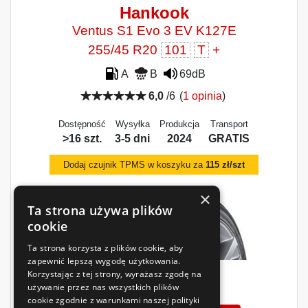
Hankook
Ventus S1 Evo 3 EV K127E
255/45 R20
101
T
+
A
B
69dB
6,0
/6
(
1 opinia
)
Dostępność
Wysyłka
Produkcja
Transport
>16 szt.
3-5 dni
2024
GRATIS
Dodaj czujnik TPMS w koszyku za
115 zł/szt
×
Ta strona używa plików
cookie
Ta strona korzysta z plików cookie, aby
zapewnić lepszą wygodę użytkowania.
Korzystając z tej strony, wyrażasz zgodę na
1354
używanie przez nas wszystkich plików
zł
/szt.
cookie zgodnie z warunkami naszej polityki