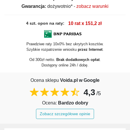
Gwarancja:
dożywotnio* -
zobacz warunki
4 szt. opon na raty:
10 rat x 151,2 zł
Prawdziwe raty 10x0% bez ukrytych kosztów.
Szybkie rozpatrzenie wniosku
przez Internet
.
Od 300zł netto.
Brak dodatkowych opłat
.
Dostępny online 24h / dobę.
Ocena sklepu
Voida.pl w Google
4,3
/5
Ocena:
Bardzo dobry
Zobacz szczegółowe opinie