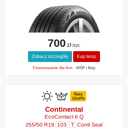
700
zł
/szt.
Zobacz szczegóły
Kup teraz
Finansowanie dla firm
- MŚP i floty
Raty
10x0%
Continental
EcoContact 6 Q
255/50 R19
103
T
Conti Seal