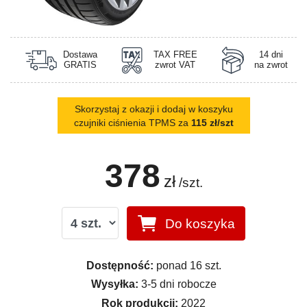
Dostawa
TAX FREE
14 dni
GRATIS
zwrot VAT
na zwrot
Skorzystaj z okazji i dodaj w koszyku
czujniki ciśnienia TPMS za
115 zł/szt
378
zł
/szt.
Do koszyka
Dostępność:
ponad 16 szt.
Wysyłka:
3-5 dni robocze
Rok produkcji:
2022