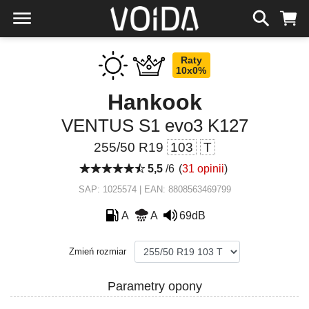
Raty
10x0%
Hankook
VENTUS S1 evo3 K127
255/50 R19
103
T
5,5
/6
(
31 opinii
)
SAP: 1025574 | EAN: 8808563469799
A
A
69dB
Zmień rozmiar
Parametry opony