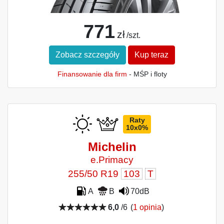
771
zł
/szt.
Zobacz szczegóły
Kup teraz
Finansowanie dla firm
- MŚP i floty
Raty
10x0%
Michelin
e.Primacy
255/50 R19
103
T
A
B
70dB
6,0
/6
(
1 opinia
)