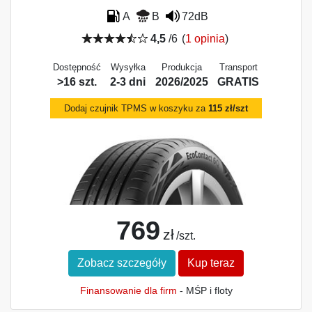
A
B
72dB
4,5
/6
(
1 opinia
)
Dostępność
Wysyłka
Produkcja
Transport
>16 szt.
2-3 dni
2026/2025
GRATIS
Dodaj czujnik TPMS w koszyku za
115 zł/szt
769
zł
/szt.
Zobacz szczegóły
Kup teraz
Finansowanie dla firm
- MŚP i floty