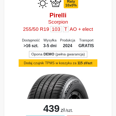
Raty
10x0%
Pirelli
Scorpion
255/50 R19
103
T
AO + elect
Dostępność
Wysyłka
Produkcja
Transport
>16 szt.
3-5 dni
2024
GRATIS
Opona
DEMO
(pełna gwarancja)
Dodaj czujnik TPMS w koszyku za
115 zł/szt
439
zł
/szt.