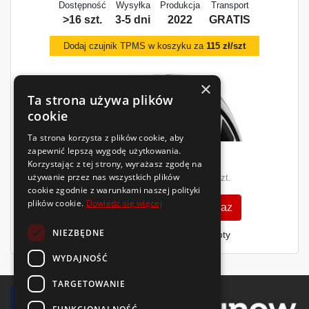
Dostępność
Wysyłka
Produkcja
Transport
>16 szt.
3-5 dni
2022
GRATIS
Dodaj czujnik TPMS w koszyku za
115 zł/szt
×
Ta strona używa plików
cookie
Ta strona korzysta z plików cookie, aby
zapewnić lepszą wygodę użytkowania.
Rok 2024
785
Korzystając z tej strony, wyrażasz zgodę na
1172
zł
używanie przez nas wszystkich plików
zł
/szt.
/szt.
cookie zgodnie z warunkami naszej polityki
plików cookie.
Dowiedz się więcej
Zobacz szczegóły
Kup teraz
NIEZBĘDNE
Finansowanie dla firm
- MŚP i floty
WYDAJNOŚĆ
TARGETOWANIE