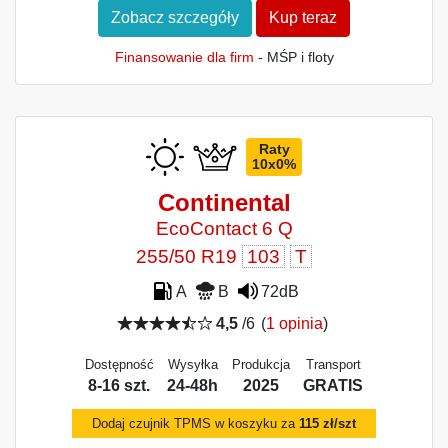
Zobacz szczegóły
Kup teraz
Finansowanie dla firm
- MŚP i floty
Raty
10x0%
Continental
EcoContact 6 Q
255/50 R19
103
T
A
B
72dB
4,5
/6
(
1 opinia
)
Dostępność
Wysyłka
Produkcja
Transport
8-16 szt.
24-48h
2025
GRATIS
Dodaj czujnik TPMS w koszyku za
115 zł/szt