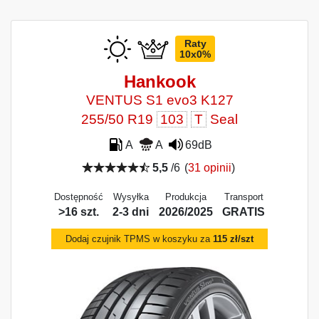
Raty
10x0%
Hankook
VENTUS S1 evo3 K127
255/50 R19
103
T
Seal
A
A
69dB
5,5
/6
(
31 opinii
)
Dostępność
Wysyłka
Produkcja
Transport
>16 szt.
2-3 dni
2026/2025
GRATIS
Dodaj czujnik TPMS w koszyku za
115 zł/szt