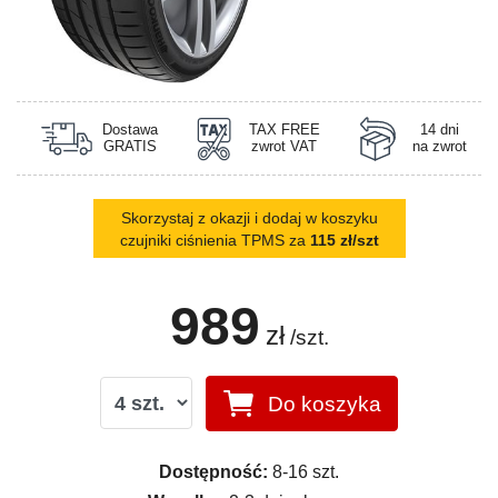
Dostawa
TAX FREE
14 dni
GRATIS
zwrot VAT
na zwrot
Skorzystaj z okazji i dodaj w koszyku
czujniki ciśnienia TPMS za
115 zł/szt
989
zł
/szt.
Do koszyka
Dostępność:
8-16 szt.