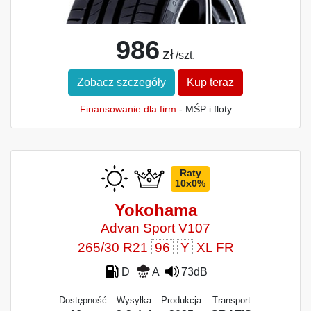
986
zł
/szt.
Zobacz szczegóły
Kup teraz
Finansowanie dla firm
- MŚP i floty
Raty
10x0%
Yokohama
Advan Sport V107
265/30 R21
96
Y
XL FR
D
A
73dB
Dostępność
Wysyłka
Produkcja
Transport