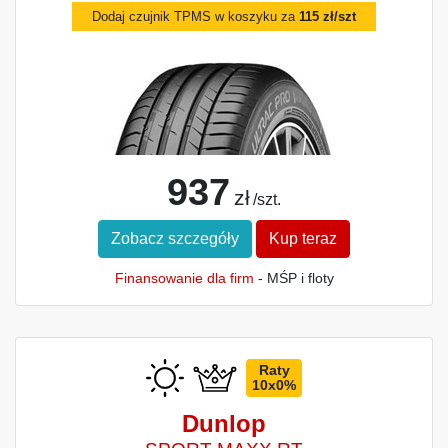
Dodaj czujnik TPMS w koszyku za
115 zł/szt
937
zł
/szt.
Zobacz szczegóły
Kup teraz
Finansowanie dla firm
- MŚP i floty
Raty
10x0%
Dunlop