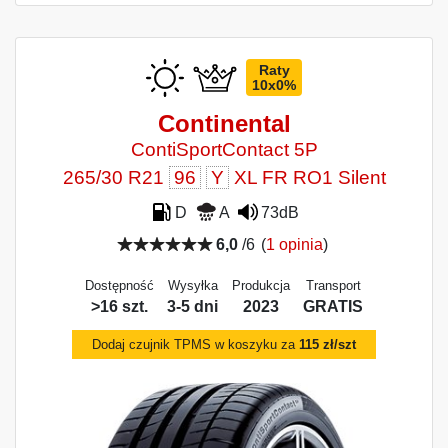
Raty
10x0%
Continental
ContiSportContact 5P
265/30 R21
96
Y
XL FR RO1 Silent
D
A
73dB
6,0
/6
(
1 opinia
)
Dostępność
Wysyłka
Produkcja
Transport
>16 szt.
3-5 dni
2023
GRATIS
Dodaj czujnik TPMS w koszyku za
115 zł/szt