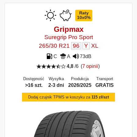
Raty
10x0%
Gripmax
Suregrip Pro Sport
265/30 R21
96
Y
XL
C
A
73dB
4,8
/6
(
7 opinii
)
Dostępność
Wysyłka
Produkcja
Transport
>16 szt.
2-3 dni
2026/2025
GRATIS
Dodaj czujnik TPMS w koszyku za
115 zł/szt