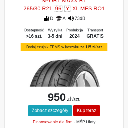
SPORT MAXX RT
265/30 R21
96
Y
XL MFS RO1
D
A
73dB
Dostępność
Wysyłka
Produkcja
Transport
>16 szt.
3-5 dni
2024
GRATIS
Dodaj czujnik TPMS w koszyku za
115 zł/szt
950
zł
/szt.
Zobacz szczegóły
Kup teraz
Finansowanie dla firm
- MŚP i floty