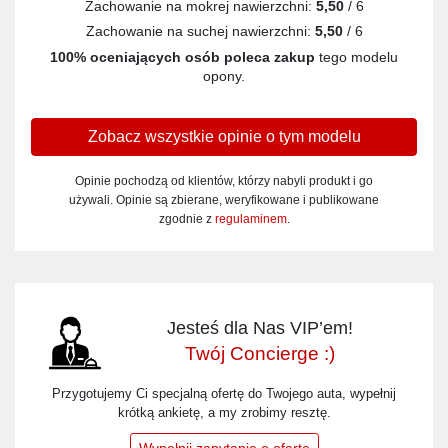
Zachowanie na mokrej nawierzchni:
5,50
/ 6
Zachowanie na suchej nawierzchni:
5,50
/ 6
100% oceniających osób poleca zakup
tego modelu
opony.
Zobacz wszystkie opinie o tym modelu
Opinie pochodzą od klientów, którzy nabyli produkt i go
używali. Opinie są zbierane, weryfikowane i publikowane
zgodnie z
regulaminem
.
Jesteś dla Nas VIP’em!
Twój Concierge :)
Przygotujemy Ci specjalną ofertę do Twojego auta, wypełnij
krótką ankietę, a my zrobimy resztę.
Wypełnij zapytanie o ofertę