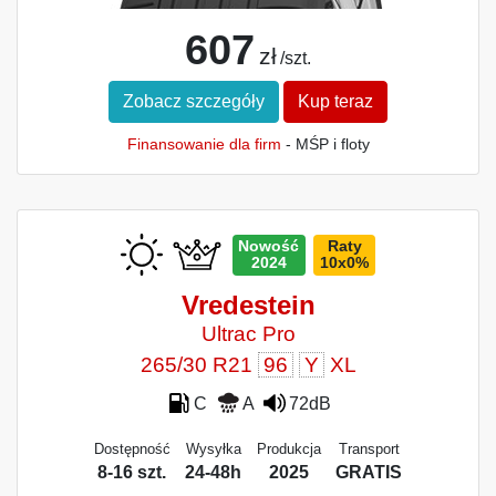
607
zł
/szt.
Zobacz szczegóły
Kup teraz
Finansowanie dla firm
- MŚP i floty
Nowość
Raty
2024
10x0%
Vredestein
Ultrac Pro
265/30 R21
96
Y
XL
C
A
72dB
Dostępność
Wysyłka
Produkcja
Transport
8-16 szt.
24-48h
2025
GRATIS