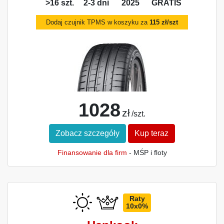
>16 szt.
2-3 dni
2025
GRATIS
Dodaj czujnik TPMS w koszyku za
115 zł/szt
1028
zł
/szt.
Zobacz szczegóły
Kup teraz
Finansowanie dla firm
- MŚP i floty
Raty
10x0%