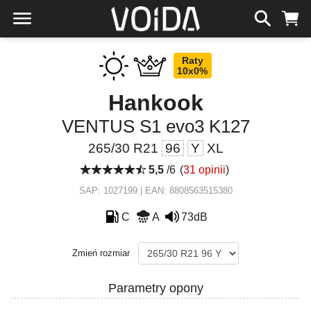
Raty
10x0%
Hankook
VENTUS S1 evo3 K127
265/30 R21
96
Y
XL
5,5
/6
(
31 opinii
)
SAP: 1027199 | EAN: 8808563515380
C
A
73dB
Zmień rozmiar
Parametry opony