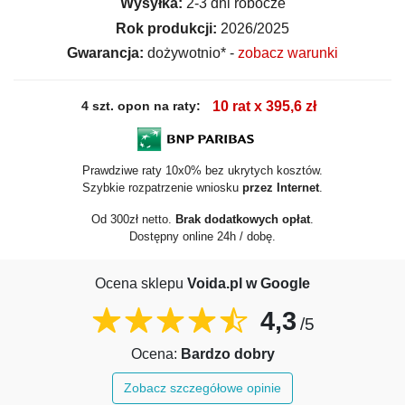
Wysyłka:
2-3 dni robocze
Rok produkcji:
2026/2025
Gwarancja:
dożywotnio* -
zobacz warunki
4 szt. opon na raty:
10 rat x 395,6 zł
Prawdziwe raty 10x0% bez ukrytych kosztów.
Szybkie rozpatrzenie wniosku
przez Internet
.
Od 300zł netto.
Brak dodatkowych opłat
.
Dostępny online 24h / dobę.
Ocena sklepu
Voida.pl w Google
4,3
/5
Ocena:
Bardzo dobry
Zobacz szczegółowe opinie