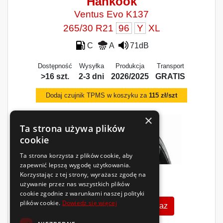
Hankook
Ventus Evo K137
265/30 R21
96
Y
XL
C
A
71dB
Dostępność
Wysyłka
Produkcja
Transport
>16 szt.
2-3 dni
2026/2025
GRATIS
Dodaj czujnik TPMS w koszyku za
115 zł/szt
×
Ta strona używa plików
cookie
Ta strona korzysta z plików cookie, aby
zapewnić lepszą wygodę użytkowania.
Korzystając z tej strony, wyrażasz zgodę na
1038
używanie przez nas wszystkich plików
zł
/szt.
cookie zgodnie z warunkami naszej polityki
plików cookie.
Dowiedz się więcej
Zobacz szczegóły
Kup teraz