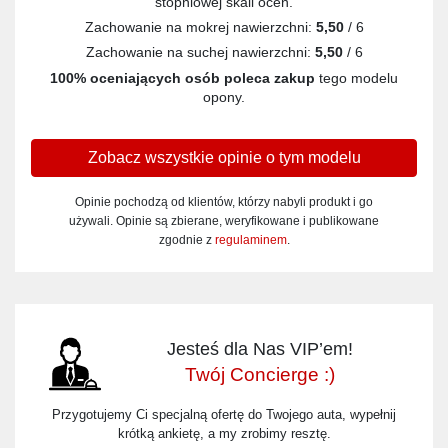
stopniowej skali ocen.
Zachowanie na mokrej nawierzchni:
5,50
/ 6
Zachowanie na suchej nawierzchni:
5,50
/ 6
100% oceniających osób poleca zakup
tego modelu
opony.
Zobacz wszystkie opinie o tym modelu
Opinie pochodzą od klientów, którzy nabyli produkt i go
używali. Opinie są zbierane, weryfikowane i publikowane
zgodnie z
regulaminem
.
Jesteś dla Nas VIP’em!
Twój Concierge :)
Przygotujemy Ci specjalną ofertę do Twojego auta, wypełnij
krótką ankietę, a my zrobimy resztę.