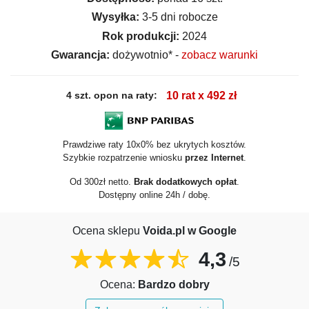
Wysyłka:
3-5 dni robocze
Rok produkcji:
2024
Gwarancja:
dożywotnio* -
zobacz warunki
4 szt. opon na raty:
10 rat x 492 zł
Prawdziwe raty 10x0% bez ukrytych kosztów.
Szybkie rozpatrzenie wniosku
przez Internet
.
Od 300zł netto.
Brak dodatkowych opłat
.
Dostępny online 24h / dobę.
Ocena sklepu
Voida.pl w Google
4,3
/5
Ocena:
Bardzo dobry