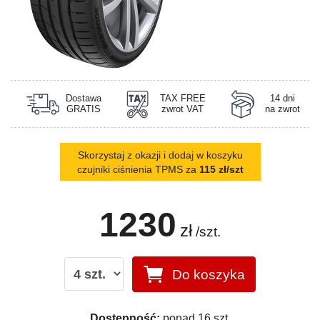
Dostawa
TAX FREE
14 dni
GRATIS
zwrot VAT
na zwrot
Skorzystaj z okazji i dodaj w koszyku
czujniki ciśnienia TPMS za
115 zł/szt
1230
zł
/szt.
Do koszyka
Dostępność:
ponad 16 szt.