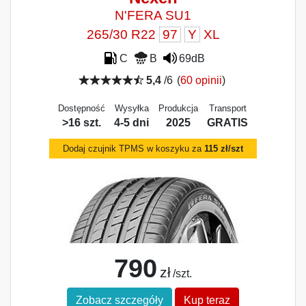
N'FERA SU1
265/30 R22
97
Y
XL
C
B
69dB
5,4
/6
(
60 opinii
)
Dostępność
Wysyłka
Produkcja
Transport
>16 szt.
4-5 dni
2025
GRATIS
Dodaj czujnik TPMS w koszyku za
115 zł/szt
790
zł
/szt.
Zobacz szczegóły
Kup teraz