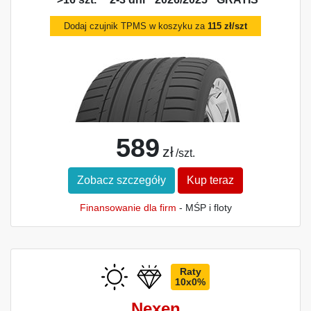
Dodaj czujnik TPMS w koszyku za
115 zł/szt
589
zł
/szt.
Zobacz szczegóły
Kup teraz
Finansowanie dla firm
- MŚP i floty
Raty
10x0%
Nexen