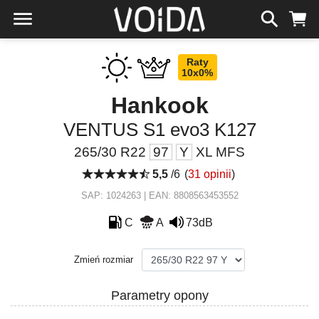
Raty
10x0%
Hankook
VENTUS S1 evo3 K127
265/30 R22
97
Y
XL MFS
5,5
/6
(
31 opinii
)
SAP: 1024263 | EAN: 8808563453552
C
A
73dB
Zmień rozmiar
Parametry opony