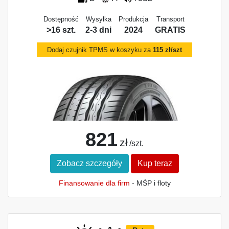
Dostępność
Wysyłka
Produkcja
Transport
>16 szt.
2-3 dni
2024
GRATIS
Dodaj czujnik TPMS w koszyku za
115 zł/szt
821
zł
/szt.
Zobacz szczegóły
Kup teraz
Finansowanie dla firm
- MŚP i floty