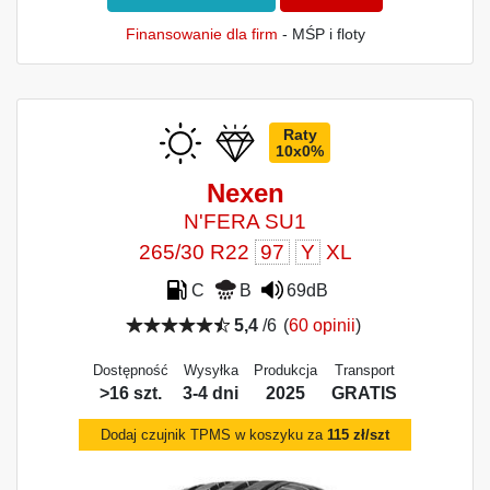
Finansowanie dla firm
- MŚP i floty
Raty
10x0%
Nexen
N'FERA SU1
265/30 R22
97
Y
XL
C
B
69dB
5,4
/6
(
60 opinii
)
Dostępność
Wysyłka
Produkcja
Transport
>16 szt.
3-4 dni
2025
GRATIS
Dodaj czujnik TPMS w koszyku za
115 zł/szt