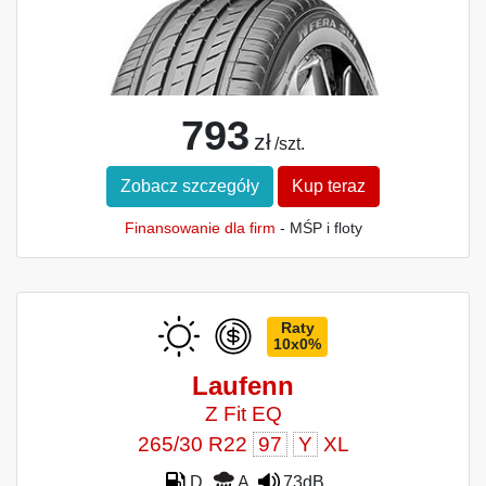
793
zł
/szt.
Zobacz szczegóły
Kup teraz
Finansowanie dla firm
- MŚP i floty
Raty
10x0%
Laufenn
Z Fit EQ
265/30 R22
97
Y
XL
D
A
73dB