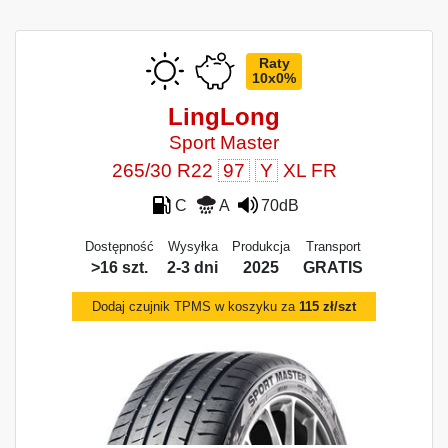
Raty
10x0%
LingLong
Sport Master
265/30 R22
97
Y
XL FR
C
A
70dB
Dostępność
Wysyłka
Produkcja
Transport
>16 szt.
2-3 dni
2025
GRATIS
Dodaj czujnik TPMS w koszyku za
115 zł/szt