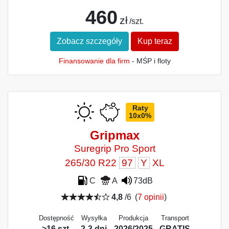
460
zł
/szt.
Zobacz szczegóły
Kup teraz
Finansowanie dla firm
- MŚP i floty
Raty
10x0%
Gripmax
Suregrip Pro Sport
265/30 R22
97
Y
XL
C
A
73dB
4,8
/6
(
7 opinii
)
Dostępność
Wysyłka
Produkcja
Transport
>16 szt.
2-3 dni
2026/2025
GRATIS