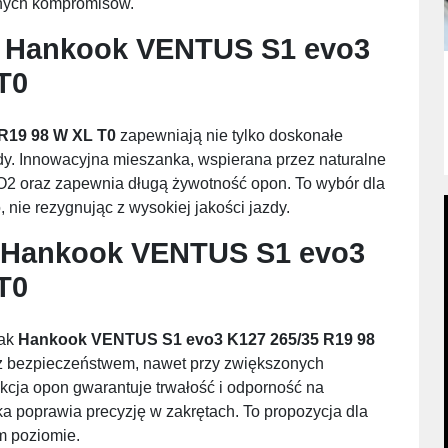
dnych kompromisów.
i
Hankook VENTUS S1 evo3
T0
R19 98 W XL T0
zapewniają nie tylko doskonałe
ndy. Innowacyjna mieszanka, wspierana przez naturalne
 CO2 oraz zapewnia długą żywotność opon. To wybór dla
nie rezygnując z wysokiej jakości jazdy.
Hankook VENTUS S1 evo3
T0
jak
Hankook VENTUS S1 evo3 K127 265/35 R19 98
z bezpieczeństwem, nawet przy zwiększonych
kcja opon gwarantuje trwałość i odporność na
 poprawia precyzję w zakrętach. To propozycja dla
ym poziomie.