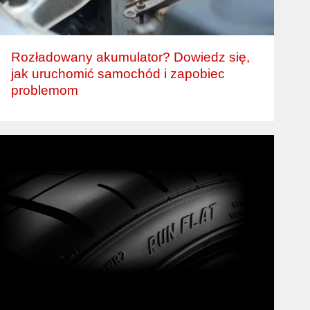
Rozładowany akumulator? Dowiedz się,
jak uruchomić samochód i zapobiec
problemom