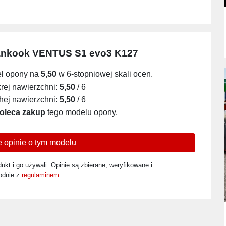
nkook VENTUS S1 evo3 K127
el opony na
5,50
w 6-stopniowej skali ocen.
ej nawierzchni:
5,50
/ 6
ej nawierzchni:
5,50
/ 6
oleca zakup
tego modelu opony.
 opinie o tym modelu
ukt i go używali. Opinie są zbierane, weryfikowane i
odnie z
regulaminem
.