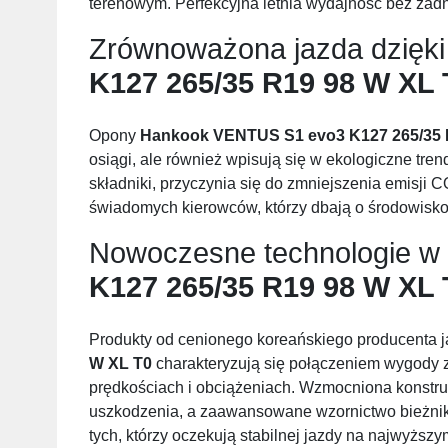
terenowym. Perfekcyjna letnia wydajność bez ża
Zrównoważona jazda dzięk
K127 265/35 R19 98 W XL 
Opony
Hankook VENTUS S1 evo3 K127 265/35 
osiągi, ale również wpisują się w ekologiczne tre
składniki, przyczynia się do zmniejszenia emisji
świadomych kierowców, którzy dbają o środowisko, 
Nowoczesne technologie w
K127 265/35 R19 98 W XL 
Produkty od cenionego koreańskiego producenta 
W XL T0
charakteryzują się połączeniem wygody 
prędkościach i obciążeniach. Wzmocniona konstru
uszkodzenia, a zaawansowane wzornictwo bieżnika
tych, którzy oczekują stabilnej jazdy na najwyższ