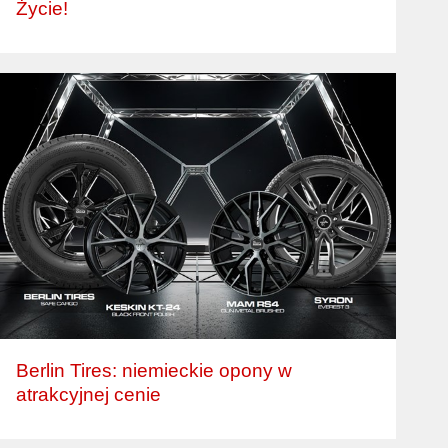
Życie!
Berlin Tires: niemieckie opony w
atrakcyjnej cenie