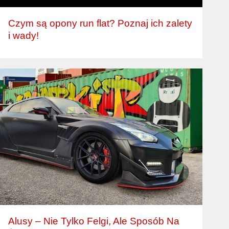
Czym są opony run flat? Poznaj ich zalety
i wady!
Alusy – Nie Tylko Felgi, Ale Sposób Na