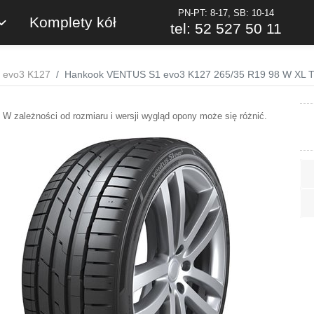
PN-PT: 8-17, SB: 10-14
Komplety kół
tel: 52 527 50 11
 evo3 K127
Hankook VENTUS S1 evo3 K127 265/35 R19 98 W XL 
W zależności od rozmiaru i wersji wygląd opony może się różnić.