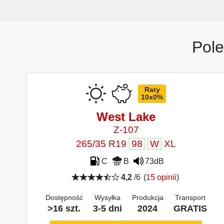
Pole
Raty
10x0%
West Lake
Z-107
265/35 R19
98
W
XL
C
B
73dB
4,2
/6
(
15 opinii
)
Dostępność
Wysyłka
Produkcja
Transport
>16 szt.
3-5 dni
2024
GRATIS