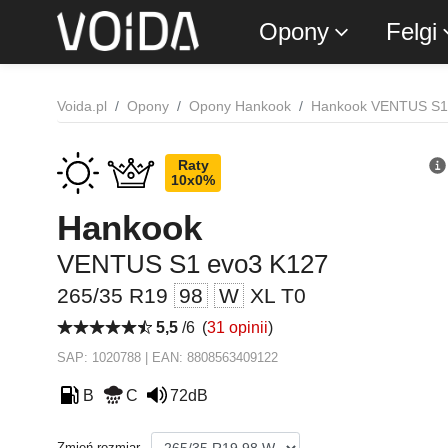
Opony
Felgi
Voida.pl
Opony
Opony Hankook
Hankook VENTUS S1
Raty
10x0%
Hankook
VENTUS S1 evo3 K127
265/35 R19
98
W
XL T0
5,5
/6
(
31 opinii
)
SAP: 1020788 | EAN: 8808563409122
B
C
72dB
Zmień rozmiar