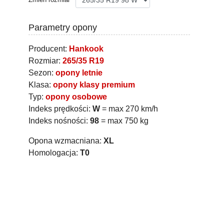
Parametry opony
Producent:
Hankook
Rozmiar:
265/35 R19
Sezon:
opony letnie
Klasa:
opony klasy premium
Typ:
opony osobowe
Indeks prędkości:
W
= max 270 km/h
Indeks nośności:
98
= max 750 kg
Opona wzmacniana:
XL
Homologacja:
T0