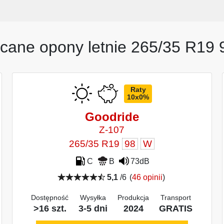
cane opony letnie 265/35 R19
Raty
10x0%
Goodride
Z-107
265/35 R19
98
W
C
B
73dB
5,1
/6
(
46 opinii
)
Dostępność
Wysyłka
Produkcja
Transport
>16 szt.
3-5 dni
2024
GRATIS