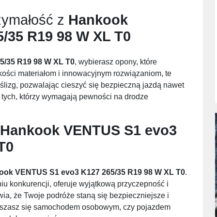
zymałość z
Hankook
/35 R19 98 W XL T0
/35 R19 98 W XL T0
, wybierasz opony, które
akości materiałom i innowacyjnym rozwiązaniom, te
ślizg, pozwalając cieszyć się bezpieczną jazdą nawet
a tych, którzy wymagają pewności na drodze
Hankook VENTUS S1 evo3
T0
ook VENTUS S1 evo3 K127 265/35 R19 98 W XL T0
.
u konkurencji, oferuje wyjątkową przyczepność i
a, że Twoje podróże staną się bezpieczniejsze i
poruszasz się samochodem osobowym, czy pojazdem