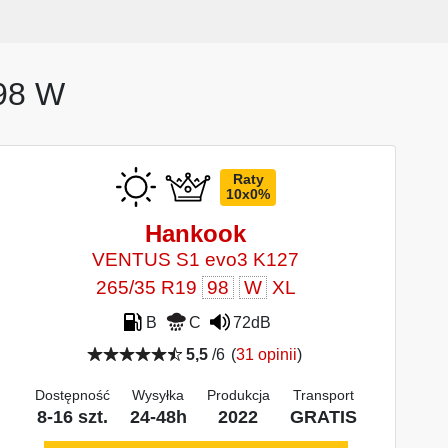
 98 W
Raty
10x0%
Hankook
VENTUS S1 evo3 K127
265/35 R19
98
W
XL
B
C
72dB
5,5
/6
(
31 opinii
)
Dostępność
Wysyłka
Produkcja
Transport
8-16 szt.
24-48h
2022
GRATIS