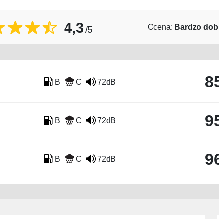
4,3
Ocena:
Bardzo dob
/5
8
B
C
72dB
9
B
C
72dB
9
B
C
72dB