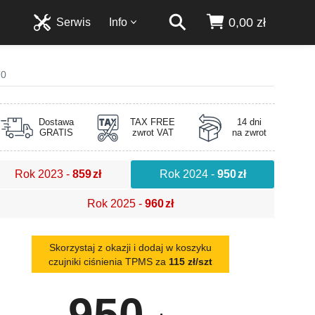
0,00 zł
Serwis
Info
T0
Dostawa
TAX FREE
14 dni
GRATIS
zwrot VAT
na zwrot
Rok 2023
-
859
zł
Rok 2024
-
950
zł
Rok 2025
-
960
zł
Skorzystaj z okazji i dodaj w koszyku
czujniki ciśnienia TPMS za
115 zł/szt
950