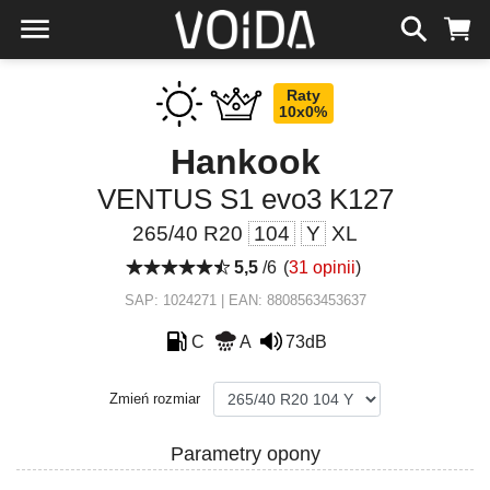
Raty
10x0%
Hankook
VENTUS S1 evo3 K127
265/40 R20
104
Y
XL
5,5
/6
(
31 opinii
)
SAP: 1024271 | EAN: 8808563453637
C
A
73dB
Zmień rozmiar
Parametry opony