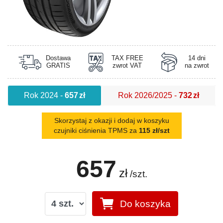
Dostawa
TAX FREE
14 dni
GRATIS
zwrot VAT
na zwrot
Rok 2024
-
657
zł
Rok 2026/2025
-
732
zł
Skorzystaj z okazji i dodaj w koszyku
czujniki ciśnienia TPMS za
115 zł/szt
657
zł
/szt.
Do koszyka