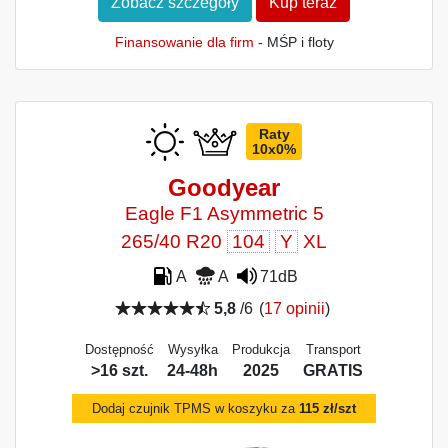
Zobacz szczegóły
Kup teraz
Finansowanie dla firm
- MŚP i floty
Raty
10x0%
Goodyear
Eagle F1 Asymmetric 5
265/40 R20
104
Y
XL
A
A
71dB
5,8
/6
(
17 opinii
)
Dostępność
Wysyłka
Produkcja
Transport
>16 szt.
24-48h
2025
GRATIS
Dodaj czujnik TPMS w koszyku za
115 zł/szt