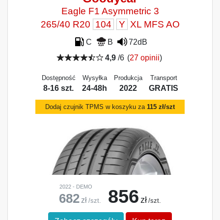
Eagle F1 Asymmetric 3
265/40 R20
104
Y
XL MFS AO
C
B
72dB
4,9
/6
(
27 opinii
)
Dostępność
Wysyłka
Produkcja
Transport
8-16 szt.
24-48h
2022
GRATIS
Dodaj czujnik TPMS w koszyku za
115 zł/szt
2022 - DEMO
856
682
zł
zł
/szt.
/szt.