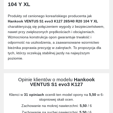
104 Y XL
Produkty od cenionego koreańskiego producenta jak
Hankook VENTUS S1 evo3 K127 265/40 R20 104 Y XL
charakteryzują się połączeniem wygody z bezpieczeństwem,
nawet przy zwiększonych prędkościach i obciążeniach.
Wzmocniona konstrukcja opon gwarantuje trwałość i
odporność na uszkodzenia, a zaawansowane wzornictwo
bieżnika poprawia precyzję w zakrętach. To propozycja dla
tych, którzy oczekują stabilnej jazdy na najwyższym
poziomie.
Opinie klientów o modelu
Hankook
VENTUS S1 evo3 K127
Klienci w
31 opiniach
ocenili ten model opony na
5,50
w 6-
stopniowej skali ocen.
Zachowanie na mokrej nawierzchni:
5,50
/ 6
Zachowanie na suchej nawierzchni:
5,50
/ 6