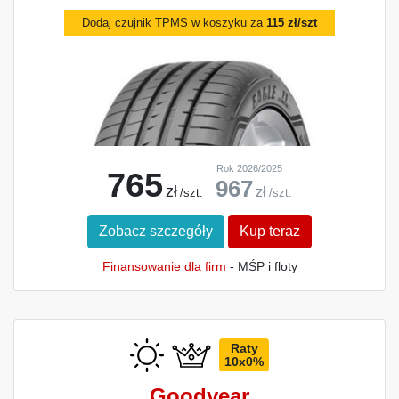
Dodaj czujnik TPMS w koszyku za
115 zł/szt
Rok 2026/2025
765
967
zł
zł
/szt.
/szt.
Zobacz szczegóły
Kup teraz
Finansowanie dla firm
- MŚP i floty
Raty
10x0%
Goodyear