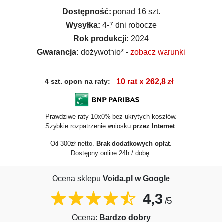
Dostępność:
ponad 16 szt.
Wysyłka:
4-7 dni robocze
Rok produkcji:
2024
Gwarancja:
dożywotnio* -
zobacz warunki
4 szt. opon na raty:
10 rat x 262,8 zł
Prawdziwe raty 10x0% bez ukrytych kosztów.
Szybkie rozpatrzenie wniosku
przez Internet
.
Od 300zł netto.
Brak dodatkowych opłat
.
Dostępny online 24h / dobę.
Ocena sklepu
Voida.pl w Google
4,3
/5
Ocena:
Bardzo dobry