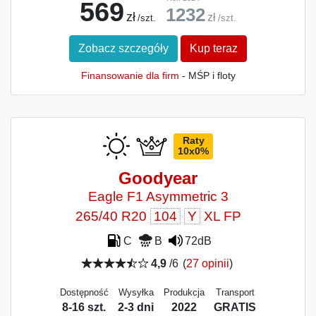
569
1232
zł
zł
/szt.
/szt.
Zobacz szczegóły
Kup teraz
Finansowanie dla firm
- MŚP i floty
Raty
10x0%
Goodyear
Eagle F1 Asymmetric 3
265/40 R20
104
Y
XL FP
C
B
72dB
4,9
/6
(
27 opinii
)
Dostępność
Wysyłka
Produkcja
Transport
8-16 szt.
2-3 dni
2022
GRATIS