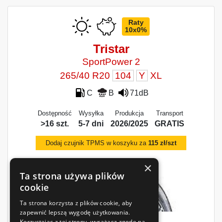
Raty
10x0%
Tristar
SportPower 2
265/40 R20
104
Y
XL
C
B
71dB
Dostępność
Wysyłka
Produkcja
Transport
>16 szt.
5-7 dni
2026/2025
GRATIS
Dodaj czujnik TPMS w koszyku za
115 zł/szt
×
Ta strona używa plików
cookie
Ta strona korzysta z plików cookie, aby
zapewnić lepszą wygodę użytkowania.
Korzystając z tej strony, wyrażasz zgodę na