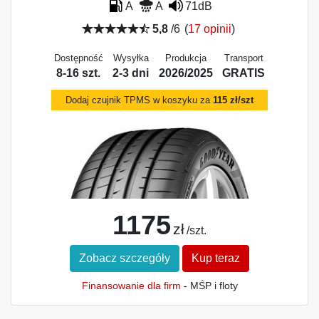
A
A
71dB
5,8
/6
(
17 opinii
)
Dostępność
Wysyłka
Produkcja
Transport
8-16 szt.
2-3 dni
2026/2025
GRATIS
Dodaj czujnik TPMS w koszyku za
115 zł/szt
1175
zł
/szt.
Zobacz szczegóły
Kup teraz
Finansowanie dla firm
- MŚP i floty