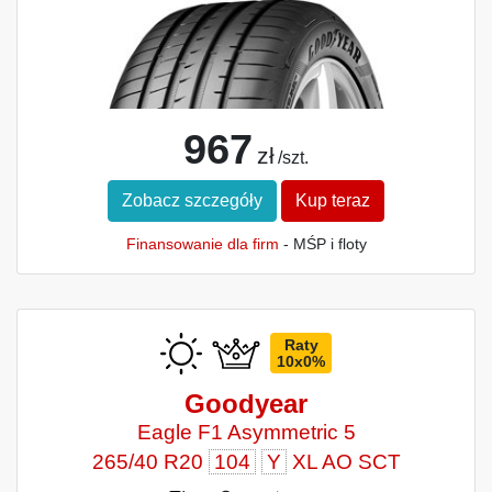
967
zł
/szt.
Zobacz szczegóły
Kup teraz
Finansowanie dla firm
- MŚP i floty
Raty
10x0%
Goodyear
Eagle F1 Asymmetric 5
265/40 R20
104
Y
XL AO SCT