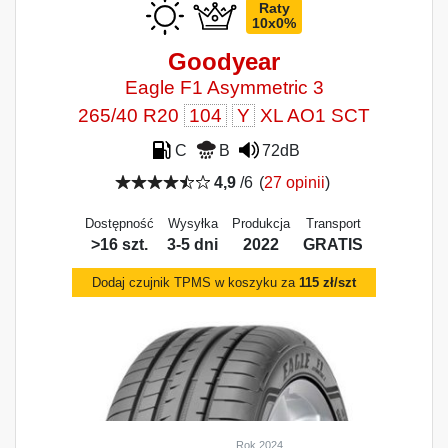
Raty
10x0%
Goodyear
Eagle F1 Asymmetric 3
265/40 R20
104
Y
XL AO1 SCT
C
B
72dB
4,9
/6
(
27 opinii
)
Dostępność
Wysyłka
Produkcja
Transport
>16 szt.
3-5 dni
2022
GRATIS
Dodaj czujnik TPMS w koszyku za
115 zł/szt
Rok 2024