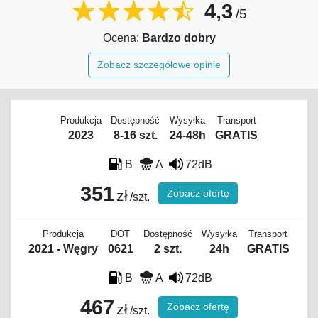
4,3
/5
Ocena:
Bardzo dobry
Zobacz szczegółowe opinie
Produkcja
Dostępność
Wysyłka
Transport
2023
8-16 szt.
24-48h
GRATIS
B
A
72dB
351
Zobacz ofertę
zł
/szt.
Produkcja
DOT
Dostępność
Wysyłka
Transport
2021 - Węgry
0621
2 szt.
24h
GRATIS
B
A
72dB
467
Zobacz ofertę
zł
/szt.