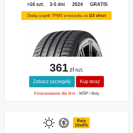
>16 szt.
3-5 dni
2024
GRATIS
Dodaj czujnik TPMS w koszyku za
115 zł/szt
361
zł
/szt.
Zobacz szczegóły
Kup teraz
Finansowanie dla firm
- MŚP i floty
Raty
10x0%