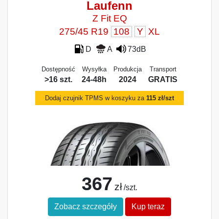
Laufenn
Z Fit EQ
275/45 R19
108
Y
XL
D
A
73dB
Dostępność
Wysyłka
Produkcja
Transport
>16 szt.
24-48h
2024
GRATIS
Dodaj czujnik TPMS w koszyku za
115 zł/szt
367
zł
/szt.
Zobacz szczegóły
Kup teraz